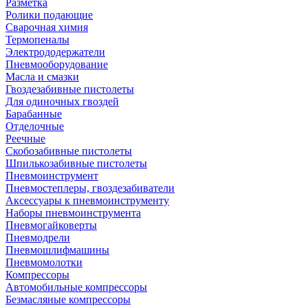
Разметка
Ролики подающие
Сварочная химия
Термопеналы
Электрододержатели
Пневмооборудование
Масла и смазки
Гвоздезабивные пистолеты
Для одиночных гвоздей
Барабанные
Отделочные
Реечные
Скобозабивные пистолеты
Шпилькозабивные пистолеты
Пневмоинструмент
Пневмостеплеры, гвоздезабиватели
Аксессуары к пневмоинструменту
Наборы пневмоинструмента
Пневмогайковерты
Пневмодрели
Пневмошлифмашины
Пневмомолотки
Компрессоры
Автомобильные компрессоры
Безмасляные компрессоры