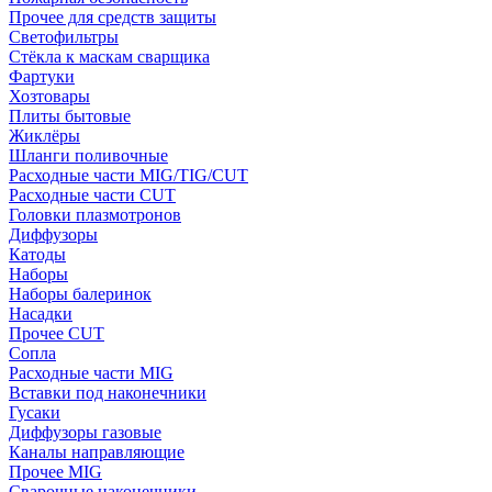
Прочее для средств защиты
Светофильтры
Стёкла к маскам сварщика
Фартуки
Хозтовары
Плиты бытовые
Жиклёры
Шланги поливочные
Расходные части MIG/TIG/CUT
Расходные части CUT
Головки плазмотронов
Диффузоры
Катоды
Наборы
Наборы балеринок
Насадки
Прочее CUT
Сопла
Расходные части MIG
Вставки под наконечники
Гусаки
Диффузоры газовые
Каналы направляющие
Прочее MIG
Сварочные наконечники