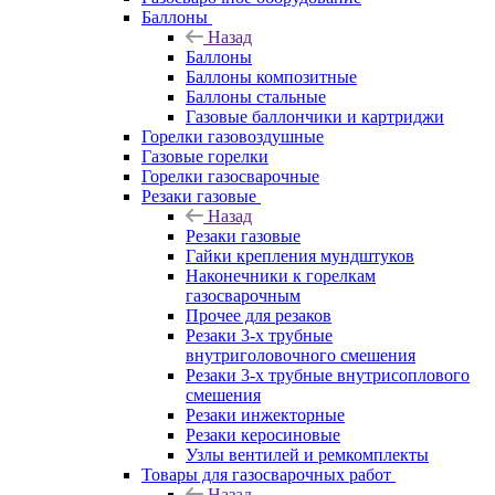
Баллоны
Назад
Баллоны
Баллоны композитные
Баллоны стальные
Газовые баллончики и картриджи
Горелки газовоздушные
Газовые горелки
Горелки газосварочные
Резаки газовые
Назад
Резаки газовые
Гайки крепления мундштуков
Наконечники к горелкам
газосварочным
Прочее для резаков
Резаки 3-х трубные
внутриголовочного смешения
Резаки 3-х трубные внутрисоплового
смешения
Резаки инжекторные
Резаки керосиновые
Узлы вентилей и ремкомплекты
Товары для газосварочных работ
Назад