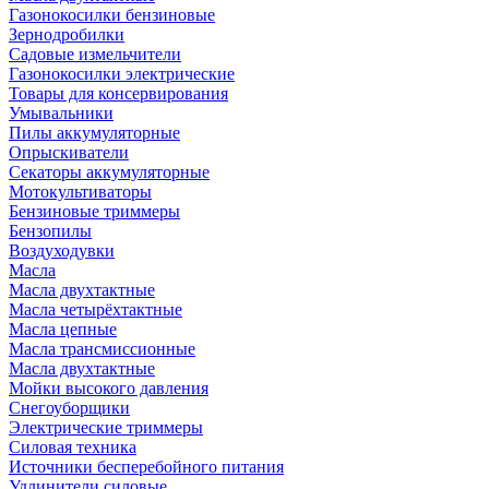
Газонокосилки бензиновые
Зернодробилки
Садовые измельчители
Газонокосилки электрические
Товары для консервирования
Умывальники
Пилы аккумуляторные
Опрыскиватели
Секаторы аккумуляторные
Мотокультиваторы
Бензиновые триммеры
Бензопилы
Воздуходувки
Масла
Масла двухтактные
Масла четырёхтактные
Масла цепные
Масла трансмиссионные
Масла двухтактные
Мойки высокого давления
Снегоуборщики
Электрические триммеры
Силовая техника
Источники бесперебойного питания
Удлинители силовые