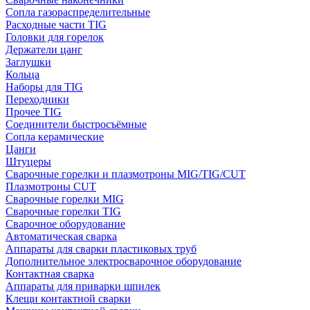
Сопла газораспределительные
Расходные части TIG
Головки для горелок
Держатели цанг
Заглушки
Кольца
Наборы для TIG
Переходники
Прочее TIG
Соединители быстросъёмные
Сопла керамические
Цанги
Штуцеры
Сварочные горелки и плазмотроны MIG/TIG/CUT
Плазмотроны CUT
Сварочные горелки MIG
Сварочные горелки TIG
Сварочное оборудование
Автоматическая сварка
Аппараты для сварки пластиковых труб
Дополнительное электросварочное оборудование
Контактная сварка
Аппараты для приварки шпилек
Клещи контактной сварки