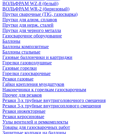
ВОЛЬФРАМ WZ-8 (белый)
ВОЛЬФРАМ WR-2 (бирюзовый)
Прутки сварочные (TIG, газосварка)
Прутки для алюм. сплавов
Прутки для нерж. сталей
Прутки для черного металла
Газосварочное оборудование
Баллоны
Баллоны композитные
Баллоны стальные
Газовые баллончики и картриджи
Горелки газовоздушные
Газовые горелки
Горелки газосварочные
Резаки газовые
Гайки крепления мундштуков
Наконечники к горелкам газосварочным
Прочее для резаков
Резаки 3-х трубные внутриголовочного смешения
Резаки 3-х трубные внутрисоплового смешения
Резаки инжекторные
Резаки керосиновые
Узлы вентилей и ремкомплекты
Товары для газосварочных работ
Защитные колпаки на баллоны