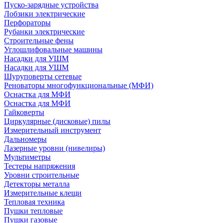
Пуско-зарядные устройства
Лобзики электрические
Перфораторы
Рубанки электрические
Строительные фены
Углошлифовальные машины
Насадки для УШМ
Насадки для УШМ
Шуруповерты сетевые
Реноваторы многофункциональные (МФИ)
Оснастка для МФИ
Оснастка для МФИ
Гайковерты
Циркулярные (дисковые) пилы
Измерительный инструмент
Дальномеры
Лазерные уровни (нивелиры)
Мультиметры
Тестеры напряжения
Уровни строительные
Детекторы металла
Измерительные клещи
Тепловая техника
Пушки тепловые
Пушки газовые