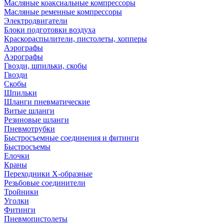
Масляные коаксиальные компрессоры
Масляные ременные компрессоры
Электродвигатели
Блоки подготовки воздуха
Краскораспылители, пистолеты, хопперы
Аэрографы
Аэрографы
Гвозди, шпильки, скобы
Гвозди
Скобы
Шпильки
Шланги пневматические
Витые шланги
Резиновые шланги
Пневмотрубки
Быстросъемные соединения и фитинги
Быстросъемы
Елочки
Краны
Переходники Х-образные
Резьбовые соединители
Тройники
Уголки
Фитинги
Пневмопистолеты