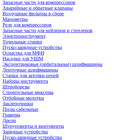
Запасные части для компрессоров
Аварийные и обратные клапаны
Воздушные фильтры в сборе
Манометры
Реле для компрессоров
Запасные части для нейлеров и степлеров
Электроинструмент
Точильные станки
Пуско-зарядные устройства
Оснастка для МФИ
Насадки для УШМ
Эксцентриковые (орбитальные) шлифмашины
Ленточные шлифмашины
Станки для заточки цепей
Наборы инструмента
Штроборезы
Строительные миксеры
Отбойные молотки
Заклепочники
Пилы сабельные
Граверы
Дрели
Шуруповерты и винтоверты
Зарядные устройства
Пуско-зарядные устройства