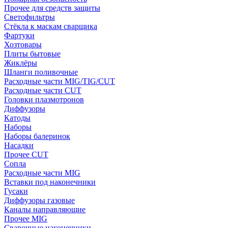
Прочее для средств защиты
Светофильтры
Стёкла к маскам сварщика
Фартуки
Хозтовары
Плиты бытовые
Жиклёры
Шланги поливочные
Расходные части MIG/TIG/CUT
Расходные части CUT
Головки плазмотронов
Диффузоры
Катоды
Наборы
Наборы балеринок
Насадки
Прочее CUT
Сопла
Расходные части MIG
Вставки под наконечники
Гусаки
Диффузоры газовые
Каналы направляющие
Прочее MIG
Сварочные наконечники