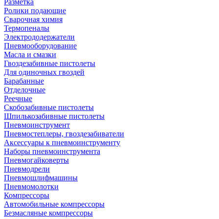
Разметка
Ролики подающие
Сварочная химия
Термопеналы
Электрододержатели
Пневмооборудование
Масла и смазки
Гвоздезабивные пистолеты
Для одиночных гвоздей
Барабанные
Отделочные
Реечные
Скобозабивные пистолеты
Шпилькозабивные пистолеты
Пневмоинструмент
Пневмостеплеры, гвоздезабиватели
Аксессуары к пневмоинструменту
Наборы пневмоинструмента
Пневмогайковерты
Пневмодрели
Пневмошлифмашины
Пневмомолотки
Компрессоры
Автомобильные компрессоры
Безмасляные компрессоры