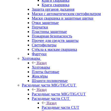
Краги сварщика
Краги сварщика
Защита органов дыхания
Маски с автоматическим светофильтром
Маски сварщика и защитные щитки
Очки защитные
Перчатки
Пластины защитные
Пожарная безопасность
Прочее для средств защиты
Светофильтры
Стёкла к маскам сварщика
Фартуки
Хозтовары
Назад
Хозтовары
Плиты бытовые
Жиклёры
Шланги поливочные
Расходные части MIG/TIG/CUT
Назад
Расходные части MIG/TIG/CUT
Расходные части CUT
Назад
Расходные части CUT