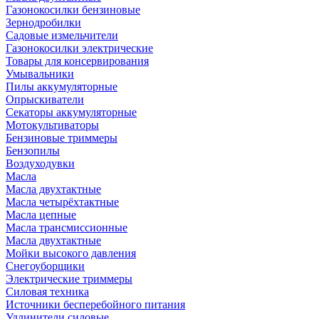
Газонокосилки бензиновые
Зернодробилки
Садовые измельчители
Газонокосилки электрические
Товары для консервирования
Умывальники
Пилы аккумуляторные
Опрыскиватели
Секаторы аккумуляторные
Мотокультиваторы
Бензиновые триммеры
Бензопилы
Воздуходувки
Масла
Масла двухтактные
Масла четырёхтактные
Масла цепные
Масла трансмиссионные
Масла двухтактные
Мойки высокого давления
Снегоуборщики
Электрические триммеры
Силовая техника
Источники бесперебойного питания
Удлинители силовые