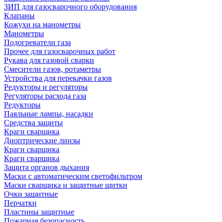
ЗИП для газосварочного оборудования
Клапаны
Кожухи на манометры
Манометры
Подогреватели газа
Прочее для газосварочных работ
Рукава для газовой сварки
Смесители газов, ротаметры
Устройства для перекачки газов
Редукторы и регуляторы
Регуляторы расхода газа
Редукторы
Паяльные лампы, насадки
Средства защиты
Краги сварщика
Диоптрические линзы
Краги сварщика
Краги сварщика
Защита органов дыхания
Маски с автоматическим светофильтром
Маски сварщика и защитные щитки
Очки защитные
Перчатки
Пластины защитные
Пожарная безопасность