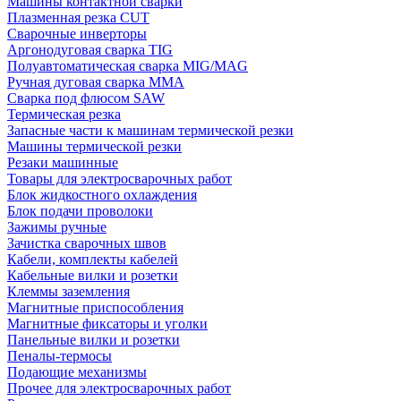
Машины контактной сварки
Плазменная резка CUT
Сварочные инверторы
Аргонодуговая сварка TIG
Полуавтоматическая сварка MIG/MAG
Ручная дуговая сварка MMA
Сварка под флюсом SAW
Термическая резка
Запасные части к машинам термической резки
Машины термической резки
Резаки машинные
Товары для электросварочных работ
Блок жидкостного охлаждения
Блок подачи проволоки
Зажимы ручные
Зачистка сварочных швов
Кабели, комплекты кабелей
Кабельные вилки и розетки
Клеммы заземления
Магнитные приспособления
Магнитные фиксаторы и уголки
Панельные вилки и розетки
Пеналы-термосы
Подающие механизмы
Прочее для электросварочных работ