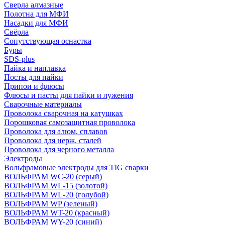
Сверла алмазные
Полотна для МФИ
Насадки для МФИ
Свёрла
Сопутствующая оснастка
Буры
SDS-plus
Пайка и наплавка
Посты для пайки
Припои и флюсы
Флюсы и пасты для пайки и лужения
Сварочные материалы
Проволока сварочная на катушках
Порошковая самозащитная проволока
Проволока для алюм. сплавов
Проволока для нерж. сталей
Проволока для черного металла
Электроды
Вольфрамовые электроды для TIG сварки
ВОЛЬФРАМ WC-20 (серый)
ВОЛЬФРАМ WL-15 (золотой)
ВОЛЬФРАМ WL-20 (голубой)
ВОЛЬФРАМ WP (зеленый)
ВОЛЬФРАМ WT-20 (красный)
ВОЛЬФРАМ WY-20 (синий)