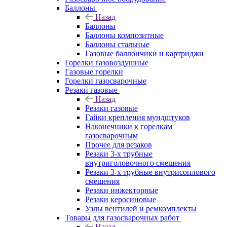
Баллоны
Назад
Баллоны
Баллоны композитные
Баллоны стальные
Газовые баллончики и картриджи
Горелки газовоздушные
Газовые горелки
Горелки газосварочные
Резаки газовые
Назад
Резаки газовые
Гайки крепления мундштуков
Наконечники к горелкам
газосварочным
Прочее для резаков
Резаки 3-х трубные
внутриголовочного смешения
Резаки 3-х трубные внутрисоплового
смешения
Резаки инжекторные
Резаки керосиновые
Узлы вентилей и ремкомплекты
Товары для газосварочных работ
Назад