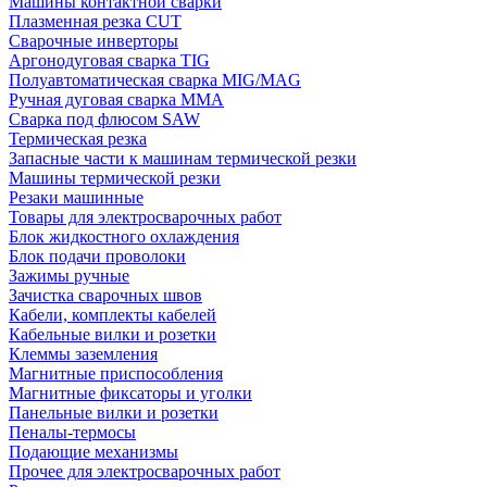
Машины контактной сварки
Плазменная резка CUT
Сварочные инверторы
Аргонодуговая сварка TIG
Полуавтоматическая сварка MIG/MAG
Ручная дуговая сварка MMA
Сварка под флюсом SAW
Термическая резка
Запасные части к машинам термической резки
Машины термической резки
Резаки машинные
Товары для электросварочных работ
Блок жидкостного охлаждения
Блок подачи проволоки
Зажимы ручные
Зачистка сварочных швов
Кабели, комплекты кабелей
Кабельные вилки и розетки
Клеммы заземления
Магнитные приспособления
Магнитные фиксаторы и уголки
Панельные вилки и розетки
Пеналы-термосы
Подающие механизмы
Прочее для электросварочных работ