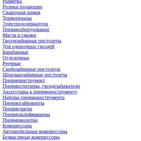
Разметка
Ролики подающие
Сварочная химия
Термопеналы
Электрододержатели
Пневмооборудование
Масла и смазки
Гвоздезабивные пистолеты
Для одиночных гвоздей
Барабанные
Отделочные
Реечные
Скобозабивные пистолеты
Шпилькозабивные пистолеты
Пневмоинструмент
Пневмостеплеры, гвоздезабиватели
Аксессуары к пневмоинструменту
Наборы пневмоинструмента
Пневмогайковерты
Пневмодрели
Пневмошлифмашины
Пневмомолотки
Компрессоры
Автомобильные компрессоры
Безмасляные компрессоры