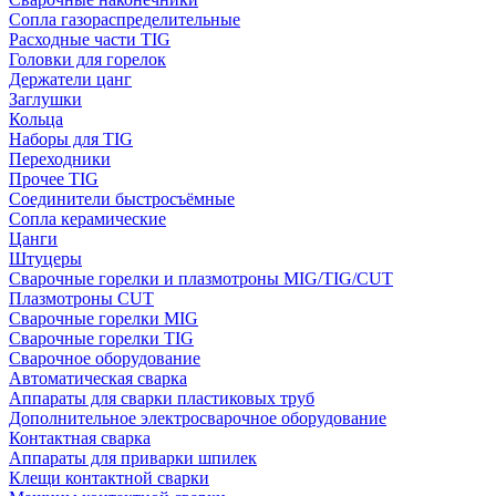
Сопла газораспределительные
Расходные части TIG
Головки для горелок
Держатели цанг
Заглушки
Кольца
Наборы для TIG
Переходники
Прочее TIG
Соединители быстросъёмные
Сопла керамические
Цанги
Штуцеры
Сварочные горелки и плазмотроны MIG/TIG/CUT
Плазмотроны CUT
Сварочные горелки MIG
Сварочные горелки TIG
Сварочное оборудование
Автоматическая сварка
Аппараты для сварки пластиковых труб
Дополнительное электросварочное оборудование
Контактная сварка
Аппараты для приварки шпилек
Клещи контактной сварки