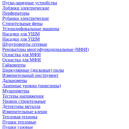
Пуско-зарядные устройства
Лобзики электрические
Перфораторы
Рубанки электрические
Строительные фены
Углошлифовальные машины
Насадки для УШМ
Насадки для УШМ
Шуруповерты сетевые
Реноваторы многофункциональные (МФИ)
Оснастка для МФИ
Оснастка для МФИ
Гайковерты
Циркулярные (дисковые) пилы
Измерительный инструмент
Дальномеры
Лазерные уровни (нивелиры)
Мультиметры
Тестеры напряжения
Уровни строительные
Детекторы металла
Измерительные клещи
Тепловая техника
Пушки тепловые
Пушки газовые