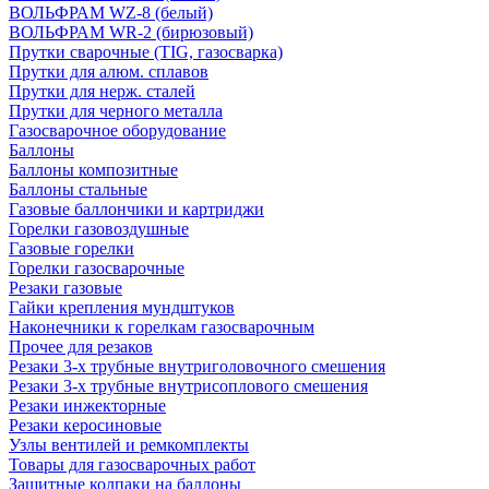
ВОЛЬФРАМ WZ-8 (белый)
ВОЛЬФРАМ WR-2 (бирюзовый)
Прутки сварочные (TIG, газосварка)
Прутки для алюм. сплавов
Прутки для нерж. сталей
Прутки для черного металла
Газосварочное оборудование
Баллоны
Баллоны композитные
Баллоны стальные
Газовые баллончики и картриджи
Горелки газовоздушные
Газовые горелки
Горелки газосварочные
Резаки газовые
Гайки крепления мундштуков
Наконечники к горелкам газосварочным
Прочее для резаков
Резаки 3-х трубные внутриголовочного смешения
Резаки 3-х трубные внутрисоплового смешения
Резаки инжекторные
Резаки керосиновые
Узлы вентилей и ремкомплекты
Товары для газосварочных работ
Защитные колпаки на баллоны