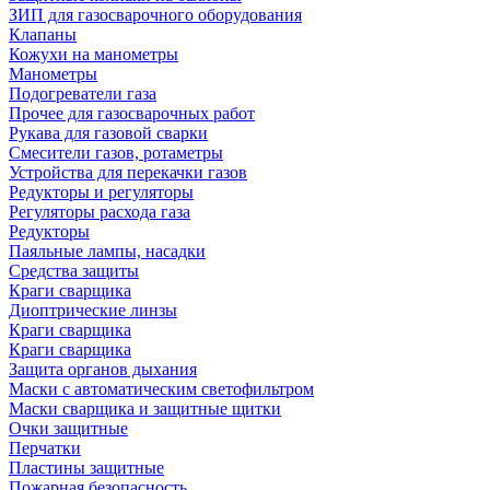
ЗИП для газосварочного оборудования
Клапаны
Кожухи на манометры
Манометры
Подогреватели газа
Прочее для газосварочных работ
Рукава для газовой сварки
Смесители газов, ротаметры
Устройства для перекачки газов
Редукторы и регуляторы
Регуляторы расхода газа
Редукторы
Паяльные лампы, насадки
Средства защиты
Краги сварщика
Диоптрические линзы
Краги сварщика
Краги сварщика
Защита органов дыхания
Маски с автоматическим светофильтром
Маски сварщика и защитные щитки
Очки защитные
Перчатки
Пластины защитные
Пожарная безопасность