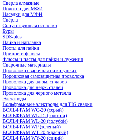
Сверла алмазные
Полотна для МФИ
Насадки для МФИ
Свёрла
Сопутствующая оснастка
Буры
SDS-plus
Пайка и наплавка
Посты для пайки
Припои и флюсы
Флюсы и пасты для пайки и лужения
Сварочные материалы
Проволока сварочная на катушках
Порошковая самозащитная проволока
Проволока для алюм. сплавов
Проволока для нерж. сталей
Проволока для черного металла
Электроды
Вольфрамовые электроды для TIG сварки
ВОЛЬФРАМ WC-20 (серый)
ВОЛЬФРАМ WL-15 (золотой)
ВОЛЬФРАМ WL-20 (голубой)
ВОЛЬФРАМ WP (зеленый)
ВОЛЬФРАМ WT-20 (красный)
ВОЛЬФРАМ WY-20 (синий)