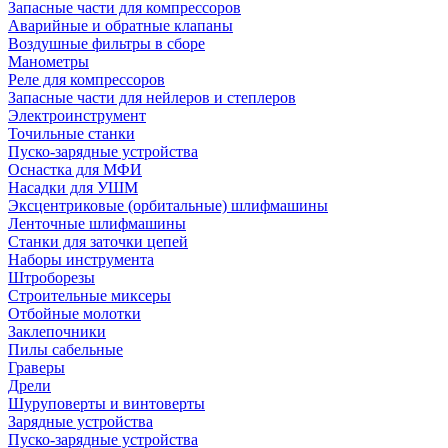
Запасные части для компрессоров
Аварийные и обратные клапаны
Воздушные фильтры в сборе
Манометры
Реле для компрессоров
Запасные части для нейлеров и степлеров
Электроинструмент
Точильные станки
Пуско-зарядные устройства
Оснастка для МФИ
Насадки для УШМ
Эксцентриковые (орбитальные) шлифмашины
Ленточные шлифмашины
Станки для заточки цепей
Наборы инструмента
Штроборезы
Строительные миксеры
Отбойные молотки
Заклепочники
Пилы сабельные
Граверы
Дрели
Шуруповерты и винтоверты
Зарядные устройства
Пуско-зарядные устройства