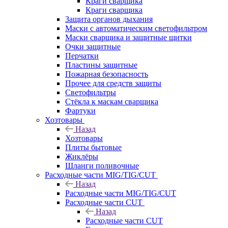
Краги сварщика
Краги сварщика
Защита органов дыхания
Маски с автоматическим светофильтром
Маски сварщика и защитные щитки
Очки защитные
Перчатки
Пластины защитные
Пожарная безопасность
Прочее для средств защиты
Светофильтры
Стёкла к маскам сварщика
Фартуки
Хозтовары
Назад
Хозтовары
Плиты бытовые
Жиклёры
Шланги поливочные
Расходные части MIG/TIG/CUT
Назад
Расходные части MIG/TIG/CUT
Расходные части CUT
Назад
Расходные части CUT