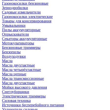
Газонокосилки бензиновые
Зернодробилки
Садовые измельчители
Газонокосилки электрические
Товары для консервирования
Умывальники
Пилы аккумуляторные
Опрыскиватели
Секаторы аккумуляторные
Мотокультиваторы
Бензиновые триммеры
Бензопилы
Воздуходувки
Масла
Масла двухтактные
Масла четырёхтактные
Масла цепные
Масла трансмиссионные
Масла двухтактные
Мойки высокого давления
Снегоуборщики
Электрические триммеры
Силовая техника
Источники бесперебойного питания
Удлинители силовые