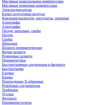
Масляные коаксиальные компрессоры
Масляные ременные компрессоры
Электродвигатели
Блоки подготовки воздуха
Краскораспылители, пистолеты, хопперы
Аэрографы
Аэрографы
Гвозди, шпильки, скобы
Гвозди
Скобы
Шпильки
Шланги пневматические
Витые шланги
Резиновые шланги
Пневмотрубки
Быстросъемные соединения и фитинги
Быстросъемы
Елочки
Краны
Переходники Х-образные
Резьбовые соединители
Тройники
Уголки
Фитинги
Пневмопистолеты