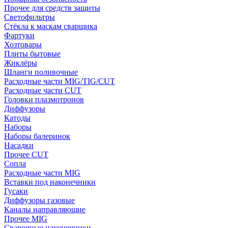
Прочее для средств защиты
Светофильтры
Стёкла к маскам сварщика
Фартуки
Хозтовары
Плиты бытовые
Жиклёры
Шланги поливочные
Расходные части MIG/TIG/CUT
Расходные части CUT
Головки плазмотронов
Диффузоры
Катоды
Наборы
Наборы балеринок
Насадки
Прочее CUT
Сопла
Расходные части MIG
Вставки под наконечники
Гусаки
Диффузоры газовые
Каналы направляющие
Прочее MIG
Сварочные наконечники