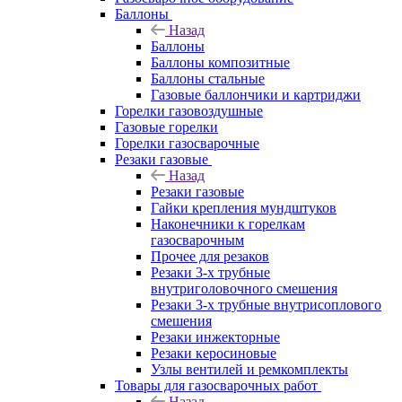
Баллоны
Назад
Баллоны
Баллоны композитные
Баллоны стальные
Газовые баллончики и картриджи
Горелки газовоздушные
Газовые горелки
Горелки газосварочные
Резаки газовые
Назад
Резаки газовые
Гайки крепления мундштуков
Наконечники к горелкам
газосварочным
Прочее для резаков
Резаки 3-х трубные
внутриголовочного смешения
Резаки 3-х трубные внутрисоплового
смешения
Резаки инжекторные
Резаки керосиновые
Узлы вентилей и ремкомплекты
Товары для газосварочных работ
Назад