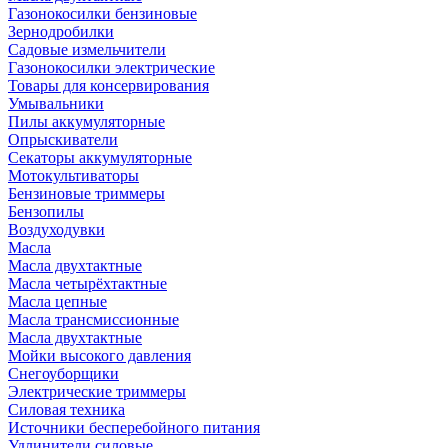
Газонокосилки бензиновые
Зернодробилки
Садовые измельчители
Газонокосилки электрические
Товары для консервирования
Умывальники
Пилы аккумуляторные
Опрыскиватели
Секаторы аккумуляторные
Мотокультиваторы
Бензиновые триммеры
Бензопилы
Воздуходувки
Масла
Масла двухтактные
Масла четырёхтактные
Масла цепные
Масла трансмиссионные
Масла двухтактные
Мойки высокого давления
Снегоуборщики
Электрические триммеры
Силовая техника
Источники бесперебойного питания
Удлинители силовые