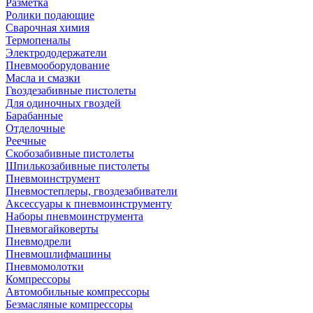
Разметка
Ролики подающие
Сварочная химия
Термопеналы
Электрододержатели
Пневмооборудование
Масла и смазки
Гвоздезабивные пистолеты
Для одиночных гвоздей
Барабанные
Отделочные
Реечные
Скобозабивные пистолеты
Шпилькозабивные пистолеты
Пневмоинструмент
Пневмостеплеры, гвоздезабиватели
Аксессуары к пневмоинструменту
Наборы пневмоинструмента
Пневмогайковерты
Пневмодрели
Пневмошлифмашины
Пневмомолотки
Компрессоры
Автомобильные компрессоры
Безмасляные компрессоры