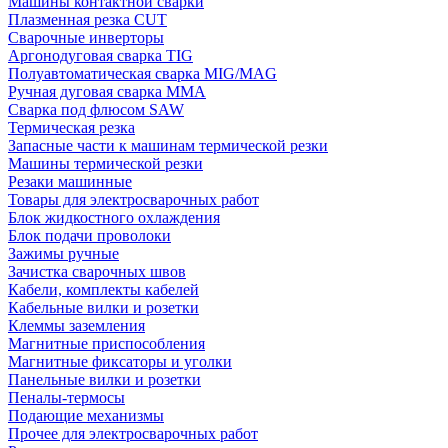
Машины контактной сварки
Плазменная резка CUT
Сварочные инверторы
Аргонодуговая сварка TIG
Полуавтоматическая сварка MIG/MAG
Ручная дуговая сварка MMA
Сварка под флюсом SAW
Термическая резка
Запасные части к машинам термической резки
Машины термической резки
Резаки машинные
Товары для электросварочных работ
Блок жидкостного охлаждения
Блок подачи проволоки
Зажимы ручные
Зачистка сварочных швов
Кабели, комплекты кабелей
Кабельные вилки и розетки
Клеммы заземления
Магнитные приспособления
Магнитные фиксаторы и уголки
Панельные вилки и розетки
Пеналы-термосы
Подающие механизмы
Прочее для электросварочных работ