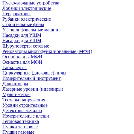
Пуско-зарядные устройства
Лобзики электрические
Перфораторы
Рубанки электрические
Строительные фены
Углошлифовальные машины
Насадки для УШМ
Насадки для УШМ
Шуруповерты сетевые
Реноваторы многофункциональные (МФИ)
Оснастка для МФИ
Оснастка для МФИ
Гайковерты
Циркулярные (дисковые) пилы
Измерительный инструмент
Дальномеры
Лазерные уровни (нивелиры)
Мультиметры
Тестеры напряжения
Уровни строительные
Детекторы металла
Измерительные клещи
Тепловая техника
Пушки тепловые
Пушки газовые