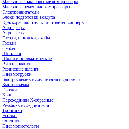
Масляные коаксиальные компрессоры
Масляные ременные компрессоры
Электродвигатели
Блоки подготовки воздуха
Краскораспылители, пистолеты, хопперы
Аэрографы
Аэрографы
Гвозди, шпильки, скобы
Гвозди
Скобы
Шпильки
Шланги пневматические
Витые шланги
Резиновые шланги
Пневмотрубки
Быстросъемные соединения и фитинги
Быстросъемы
Елочки
Краны
Переходники Х-образные
Резьбовые соединители
Тройники
Уголки
Фитинги
Пневмопистолеты