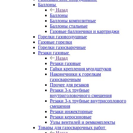
Баллоны
Назад
Баллоны
Баллоны композитные
Баллоны стальные
Газовые баллончики и картриджи
Горелки газовоздушные
Газовые горелки
Горелки газосварочные
Резаки газовые
Назад
Резаки газовые
Гайки крепления мундштуков
Наконечники к горелкам
газосварочным
Прочее для резаков
Резаки 3-х трубные
внутриголовочного смешения
Резаки 3-х трубные внутрисоплового
смешения
Резаки инжекторные
Резаки керосиновые
Узлы вентилей и ремкомплекты
Товары для газосварочных работ
Назад