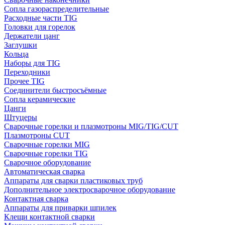
Сопла газораспределительные
Расходные части TIG
Головки для горелок
Держатели цанг
Заглушки
Кольца
Наборы для TIG
Переходники
Прочее TIG
Соединители быстросъёмные
Сопла керамические
Цанги
Штуцеры
Сварочные горелки и плазмотроны MIG/TIG/CUT
Плазмотроны CUT
Сварочные горелки MIG
Сварочные горелки TIG
Сварочное оборудование
Автоматическая сварка
Аппараты для сварки пластиковых труб
Дополнительное электросварочное оборудование
Контактная сварка
Аппараты для приварки шпилек
Клещи контактной сварки