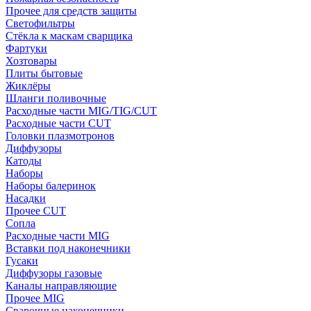
Прочее для средств защиты
Светофильтры
Стёкла к маскам сварщика
Фартуки
Хозтовары
Плиты бытовые
Жиклёры
Шланги поливочные
Расходные части MIG/TIG/CUT
Расходные части CUT
Головки плазмотронов
Диффузоры
Катоды
Наборы
Наборы балеринок
Насадки
Прочее CUT
Сопла
Расходные части MIG
Вставки под наконечники
Гусаки
Диффузоры газовые
Каналы направляющие
Прочее MIG
Сварочные наконечники