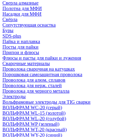
Сверла алмазные
Полотна для МФИ
Насадки для МФИ
Свёрла
Сопутствующая оснастка
Буры
SDS-plus
Пайка и наплавка
Посты для пайки
Припои и флюсы
Флюсы и пасты для пайки и лужения
Сварочные материалы
Проволока сварочная на катушках
Порошковая самозащитная проволока
Проволока для алюм. сплавов
Проволока для нерж. сталей
Проволока для черного металла
Электроды
Вольфрамовые электроды для TIG сварки
ВОЛЬФРАМ WC-20 (серый)
ВОЛЬФРАМ WL-15 (золотой)
ВОЛЬФРАМ WL-20 (голубой)
ВОЛЬФРАМ WP (зеленый)
ВОЛЬФРАМ WT-20 (красный)
ВОЛЬФРАМ WY-20 (синий)