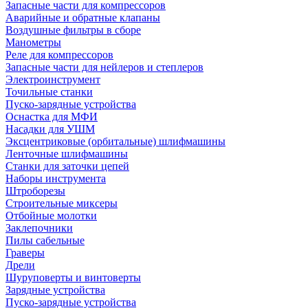
Запасные части для компрессоров
Аварийные и обратные клапаны
Воздушные фильтры в сборе
Манометры
Реле для компрессоров
Запасные части для нейлеров и степлеров
Электроинструмент
Точильные станки
Пуско-зарядные устройства
Оснастка для МФИ
Насадки для УШМ
Эксцентриковые (орбитальные) шлифмашины
Ленточные шлифмашины
Станки для заточки цепей
Наборы инструмента
Штроборезы
Строительные миксеры
Отбойные молотки
Заклепочники
Пилы сабельные
Граверы
Дрели
Шуруповерты и винтоверты
Зарядные устройства
Пуско-зарядные устройства