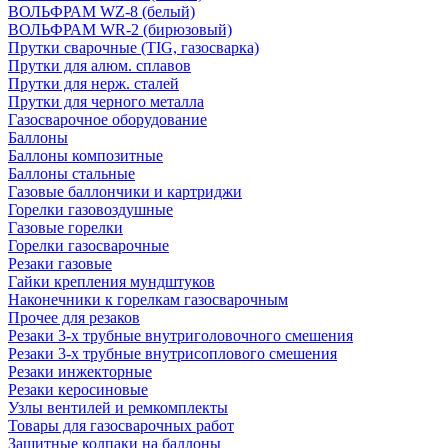
ВОЛЬФРАМ WZ-8 (белый)
ВОЛЬФРАМ WR-2 (бирюзовый)
Прутки сварочные (TIG, газосварка)
Прутки для алюм. сплавов
Прутки для нерж. сталей
Прутки для черного металла
Газосварочное оборудование
Баллоны
Баллоны композитные
Баллоны стальные
Газовые баллончики и картриджи
Горелки газовоздушные
Газовые горелки
Горелки газосварочные
Резаки газовые
Гайки крепления мундштуков
Наконечники к горелкам газосварочным
Прочее для резаков
Резаки 3-х трубные внутриголовочного смешения
Резаки 3-х трубные внутрисоплового смешения
Резаки инжекторные
Резаки керосиновые
Узлы вентилей и ремкомплекты
Товары для газосварочных работ
Защитные колпаки на баллоны