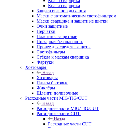
Краги сварщика
Краги сварщика
Защита органов дыхания
Маски с автоматическим светофильтром
Маски сварщика и защитные щитки
Очки защитные
Перчатки
Пластины защитные
Пожарная безопасность
Прочее для средств защиты
Светофильтры
Стёкла к маскам сварщика
Фартуки
Хозтовары
Назад
Хозтовары
Плиты бытовые
Жиклёры
Шланги поливочные
Расходные части MIG/TIG/CUT
Назад
Расходные части MIG/TIG/CUT
Расходные части CUT
Назад
Расходные части CUT