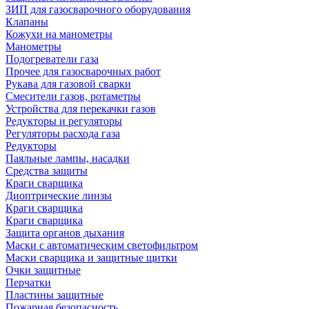
ЗИП для газосварочного оборудования
Клапаны
Кожухи на манометры
Манометры
Подогреватели газа
Прочее для газосварочных работ
Рукава для газовой сварки
Смесители газов, ротаметры
Устройства для перекачки газов
Редукторы и регуляторы
Регуляторы расхода газа
Редукторы
Паяльные лампы, насадки
Средства защиты
Краги сварщика
Диоптрические линзы
Краги сварщика
Краги сварщика
Защита органов дыхания
Маски с автоматическим светофильтром
Маски сварщика и защитные щитки
Очки защитные
Перчатки
Пластины защитные
Пожарная безопасность