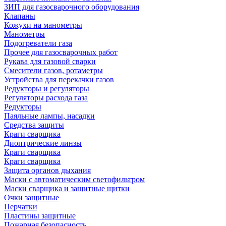
ЗИП для газосварочного оборудования
Клапаны
Кожухи на манометры
Манометры
Подогреватели газа
Прочее для газосварочных работ
Рукава для газовой сварки
Смесители газов, ротаметры
Устройства для перекачки газов
Редукторы и регуляторы
Регуляторы расхода газа
Редукторы
Паяльные лампы, насадки
Средства защиты
Краги сварщика
Диоптрические линзы
Краги сварщика
Краги сварщика
Защита органов дыхания
Маски с автоматическим светофильтром
Маски сварщика и защитные щитки
Очки защитные
Перчатки
Пластины защитные
Пожарная безопасность