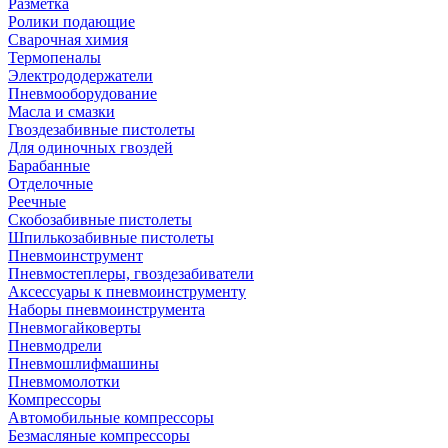
Разметка
Ролики подающие
Сварочная химия
Термопеналы
Электрододержатели
Пневмооборудование
Масла и смазки
Гвоздезабивные пистолеты
Для одиночных гвоздей
Барабанные
Отделочные
Реечные
Скобозабивные пистолеты
Шпилькозабивные пистолеты
Пневмоинструмент
Пневмостеплеры, гвоздезабиватели
Аксессуары к пневмоинструменту
Наборы пневмоинструмента
Пневмогайковерты
Пневмодрели
Пневмошлифмашины
Пневмомолотки
Компрессоры
Автомобильные компрессоры
Безмасляные компрессоры