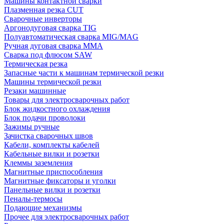
Машины контактной сварки
Плазменная резка CUT
Сварочные инверторы
Аргонодуговая сварка TIG
Полуавтоматическая сварка MIG/MAG
Ручная дуговая сварка MMA
Сварка под флюсом SAW
Термическая резка
Запасные части к машинам термической резки
Машины термической резки
Резаки машинные
Товары для электросварочных работ
Блок жидкостного охлаждения
Блок подачи проволоки
Зажимы ручные
Зачистка сварочных швов
Кабели, комплекты кабелей
Кабельные вилки и розетки
Клеммы заземления
Магнитные приспособления
Магнитные фиксаторы и уголки
Панельные вилки и розетки
Пеналы-термосы
Подающие механизмы
Прочее для электросварочных работ