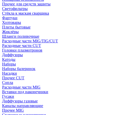
Прочее для средств защиты
Светофильтры
Стёкла к маскам сварщика
Фартуки
Хозтовары
Плиты бытовые
Жиклёры
Шланги поливочные
Расходные части MIG/TIG/CUT
Расходные части CUT
Головки плазмотронов
Диффузоры
Катоды
Наборы
Наборы балеринок
Насадки
Прочее CUT
Сопла
Расходные части MIG
Вставки под наконечники
Гусаки
Диффузоры газовые
Каналы направляющие
Прочее MIG
Сварочные наконечники