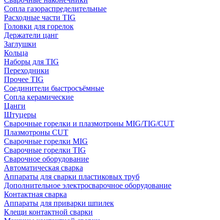
Сопла газораспределительные
Расходные части TIG
Головки для горелок
Держатели цанг
Заглушки
Кольца
Наборы для TIG
Переходники
Прочее TIG
Соединители быстросъёмные
Сопла керамические
Цанги
Штуцеры
Сварочные горелки и плазмотроны MIG/TIG/CUT
Плазмотроны CUT
Сварочные горелки MIG
Сварочные горелки TIG
Сварочное оборудование
Автоматическая сварка
Аппараты для сварки пластиковых труб
Дополнительное электросварочное оборудование
Контактная сварка
Аппараты для приварки шпилек
Клещи контактной сварки