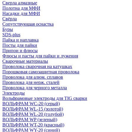
Сверла алмазные
Полотна для МФИ
Насадки для МФИ
Свёрла
Сопутствующая оснастка
Буры
SDS-plus
Пайка и наплавка
Посты для пайки
Припои и флюсы
Флюсы и пасты для пайки и лужения
Сварочные материалы
Проволока сварочная на катушках
Порошковая самозащитная проволока
Проволока для алюм. сплавов
Проволока для нерж. сталей
Проволока для черного металла
Электроды
Вольфрамовые электроды для TIG сварки
ВОЛЬФРАМ WC-20 (серый)
ВОЛЬФРАМ WL-15 (золотой)
ВОЛЬФРАМ WL-20 (голубой)
ВОЛЬФРАМ WP (зеленый)
ВОЛЬФРАМ WT-20 (красный)
ВОЛЬФРАМ WY-20 (синий)