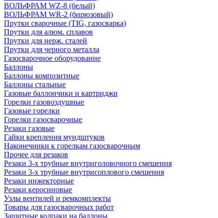
ВОЛЬФРАМ WZ-8 (белый)
ВОЛЬФРАМ WR-2 (бирюзовый)
Прутки сварочные (TIG, газосварка)
Прутки для алюм. сплавов
Прутки для нерж. сталей
Прутки для черного металла
Газосварочное оборудование
Баллоны
Баллоны композитные
Баллоны стальные
Газовые баллончики и картриджи
Горелки газовоздушные
Газовые горелки
Горелки газосварочные
Резаки газовые
Гайки крепления мундштуков
Наконечники к горелкам газосварочным
Прочее для резаков
Резаки 3-х трубные внутриголовочного смешения
Резаки 3-х трубные внутрисоплового смешения
Резаки инжекторные
Резаки керосиновые
Узлы вентилей и ремкомплекты
Товары для газосварочных работ
Защитные колпаки на баллоны