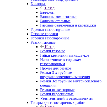
Баллоны
Назад
Баллоны
Баллоны композитные
Баллоны стальные
Газовые баллончики и картриджи
Горелки газовоздушные
Газовые горелки
Горелки газосварочные
Резаки газовые
Назад
Резаки газовые
Гайки крепления мундштуков
Наконечники к горелкам
газосварочным
Прочее для резаков
Резаки 3-х трубные
внутриголовочного смешения
Резаки 3-х трубные внутрисоплового
смешения
Резаки инжекторные
Резаки керосиновые
Узлы вентилей и ремкомплекты
Товары для газосварочных работ
Назад