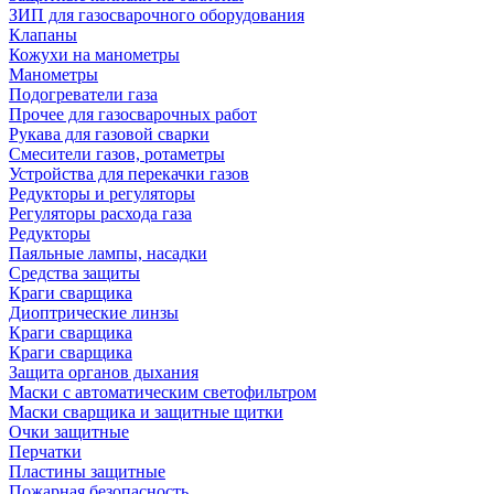
ЗИП для газосварочного оборудования
Клапаны
Кожухи на манометры
Манометры
Подогреватели газа
Прочее для газосварочных работ
Рукава для газовой сварки
Смесители газов, ротаметры
Устройства для перекачки газов
Редукторы и регуляторы
Регуляторы расхода газа
Редукторы
Паяльные лампы, насадки
Средства защиты
Краги сварщика
Диоптрические линзы
Краги сварщика
Краги сварщика
Защита органов дыхания
Маски с автоматическим светофильтром
Маски сварщика и защитные щитки
Очки защитные
Перчатки
Пластины защитные
Пожарная безопасность