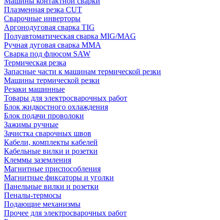
Машины контактной сварки
Плазменная резка CUT
Сварочные инверторы
Аргонодуговая сварка TIG
Полуавтоматическая сварка MIG/MAG
Ручная дуговая сварка MMA
Сварка под флюсом SAW
Термическая резка
Запасные части к машинам термической резки
Машины термической резки
Резаки машинные
Товары для электросварочных работ
Блок жидкостного охлаждения
Блок подачи проволоки
Зажимы ручные
Зачистка сварочных швов
Кабели, комплекты кабелей
Кабельные вилки и розетки
Клеммы заземления
Магнитные приспособления
Магнитные фиксаторы и уголки
Панельные вилки и розетки
Пеналы-термосы
Подающие механизмы
Прочее для электросварочных работ