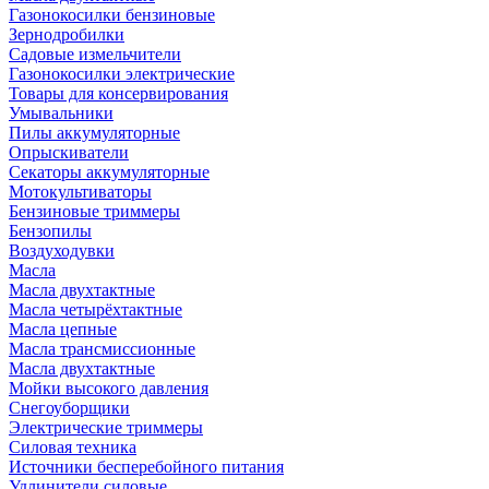
Газонокосилки бензиновые
Зернодробилки
Садовые измельчители
Газонокосилки электрические
Товары для консервирования
Умывальники
Пилы аккумуляторные
Опрыскиватели
Секаторы аккумуляторные
Мотокультиваторы
Бензиновые триммеры
Бензопилы
Воздуходувки
Масла
Масла двухтактные
Масла четырёхтактные
Масла цепные
Масла трансмиссионные
Масла двухтактные
Мойки высокого давления
Снегоуборщики
Электрические триммеры
Силовая техника
Источники бесперебойного питания
Удлинители силовые