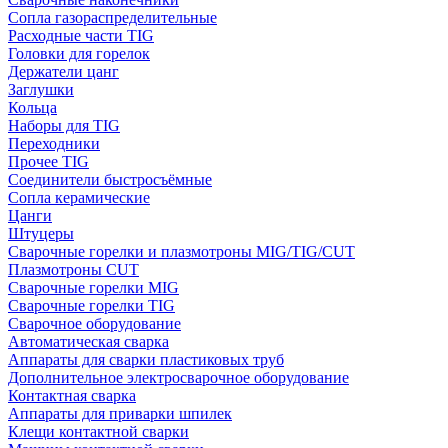
Сопла газораспределительные
Расходные части TIG
Головки для горелок
Держатели цанг
Заглушки
Кольца
Наборы для TIG
Переходники
Прочее TIG
Соединители быстросъёмные
Сопла керамические
Цанги
Штуцеры
Сварочные горелки и плазмотроны MIG/TIG/CUT
Плазмотроны CUT
Сварочные горелки MIG
Сварочные горелки TIG
Сварочное оборудование
Автоматическая сварка
Аппараты для сварки пластиковых труб
Дополнительное электросварочное оборудование
Контактная сварка
Аппараты для приварки шпилек
Клещи контактной сварки