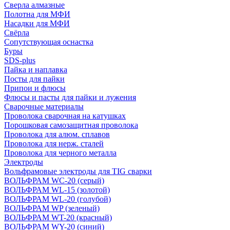
Сверла алмазные
Полотна для МФИ
Насадки для МФИ
Свёрла
Сопутствующая оснастка
Буры
SDS-plus
Пайка и наплавка
Посты для пайки
Припои и флюсы
Флюсы и пасты для пайки и лужения
Сварочные материалы
Проволока сварочная на катушках
Порошковая самозащитная проволока
Проволока для алюм. сплавов
Проволока для нерж. сталей
Проволока для черного металла
Электроды
Вольфрамовые электроды для TIG сварки
ВОЛЬФРАМ WC-20 (серый)
ВОЛЬФРАМ WL-15 (золотой)
ВОЛЬФРАМ WL-20 (голубой)
ВОЛЬФРАМ WP (зеленый)
ВОЛЬФРАМ WT-20 (красный)
ВОЛЬФРАМ WY-20 (синий)