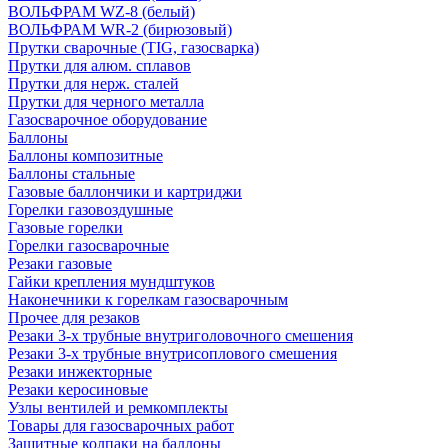
ВОЛЬФРАМ WZ-8 (белый)
ВОЛЬФРАМ WR-2 (бирюзовый)
Прутки сварочные (TIG, газосварка)
Прутки для алюм. сплавов
Прутки для нерж. сталей
Прутки для черного металла
Газосварочное оборудование
Баллоны
Баллоны композитные
Баллоны стальные
Газовые баллончики и картриджи
Горелки газовоздушные
Газовые горелки
Горелки газосварочные
Резаки газовые
Гайки крепления мундштуков
Наконечники к горелкам газосварочным
Прочее для резаков
Резаки 3-х трубные внутриголовочного смешения
Резаки 3-х трубные внутрисоплового смешения
Резаки инжекторные
Резаки керосиновые
Узлы вентилей и ремкомплекты
Товары для газосварочных работ
Защитные колпаки на баллоны