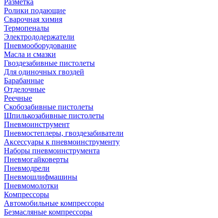
Разметка
Ролики подающие
Сварочная химия
Термопеналы
Электрододержатели
Пневмооборудование
Масла и смазки
Гвоздезабивные пистолеты
Для одиночных гвоздей
Барабанные
Отделочные
Реечные
Скобозабивные пистолеты
Шпилькозабивные пистолеты
Пневмоинструмент
Пневмостеплеры, гвоздезабиватели
Аксессуары к пневмоинструменту
Наборы пневмоинструмента
Пневмогайковерты
Пневмодрели
Пневмошлифмашины
Пневмомолотки
Компрессоры
Автомобильные компрессоры
Безмасляные компрессоры