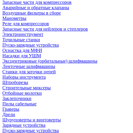
Запасные части для компрессоров
Аварийные и обратные клапаны
Воздушные фильтры в сборе
Манометры
Реле для компрессоров
Запасные части для нейлеров и степлеров
Электроинструмент
Точильные станки
Пуско-зарядные устройства
Оснастка для МФИ
Насадки для УШМ
Эксцентриковые (орбитальные) шлифмашины
Ленточные шлифмашины
Станки для заточки цепей
Наборы инструмента
Штроборезы
Строительные миксеры
Отбойные молотки
Заклепочники
Пилы сабельные
Граверы
Дрели
Шуруповерты и винтоверты
Зарядные устройства
Пуско-зарядные устройства