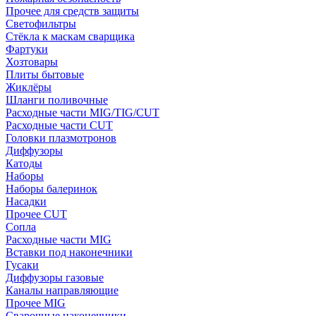
Прочее для средств защиты
Светофильтры
Стёкла к маскам сварщика
Фартуки
Хозтовары
Плиты бытовые
Жиклёры
Шланги поливочные
Расходные части MIG/TIG/CUT
Расходные части CUT
Головки плазмотронов
Диффузоры
Катоды
Наборы
Наборы балеринок
Насадки
Прочее CUT
Сопла
Расходные части MIG
Вставки под наконечники
Гусаки
Диффузоры газовые
Каналы направляющие
Прочее MIG
Сварочные наконечники