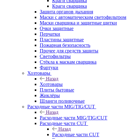
Краги сварщика
Краги сварщика
Защита органов дыхания
Маски с автоматическим светофильтром
Маски сварщика и защитные щитки
Очки защитные
Перчатки
Пластины защитные
Пожарная безопасность
Прочее для средств защиты
Светофильтры
Стёкла к маскам сварщика
Фартуки
Хозтовары
Назад
Хозтовары
Плиты бытовые
Жиклёры
Шланги поливочные
Расходные части MIG/TIG/CUT
Назад
Расходные части MIG/TIG/CUT
Расходные части CUT
Назад
Расходные части CUT