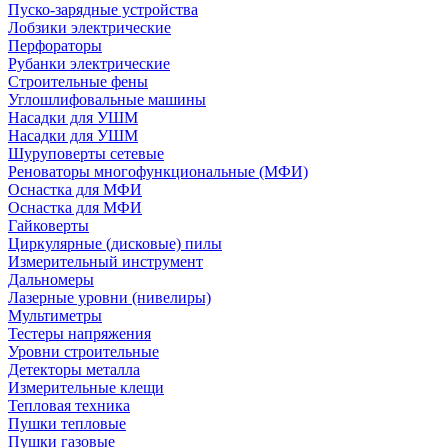
Пуско-зарядные устройства
Лобзики электрические
Перфораторы
Рубанки электрические
Строительные фены
Углошлифовальные машины
Насадки для УШМ
Насадки для УШМ
Шуруповерты сетевые
Реноваторы многофункциональные (МФИ)
Оснастка для МФИ
Оснастка для МФИ
Гайковерты
Циркулярные (дисковые) пилы
Измерительный инструмент
Дальномеры
Лазерные уровни (нивелиры)
Мультиметры
Тестеры напряжения
Уровни строительные
Детекторы металла
Измерительные клещи
Тепловая техника
Пушки тепловые
Пушки газовые