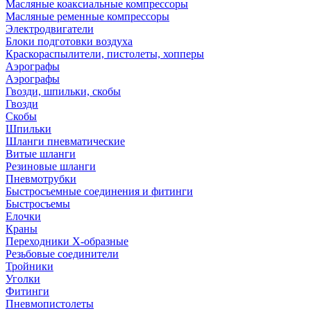
Масляные коаксиальные компрессоры
Масляные ременные компрессоры
Электродвигатели
Блоки подготовки воздуха
Краскораспылители, пистолеты, хопперы
Аэрографы
Аэрографы
Гвозди, шпильки, скобы
Гвозди
Скобы
Шпильки
Шланги пневматические
Витые шланги
Резиновые шланги
Пневмотрубки
Быстросъемные соединения и фитинги
Быстросъемы
Елочки
Краны
Переходники Х-образные
Резьбовые соединители
Тройники
Уголки
Фитинги
Пневмопистолеты