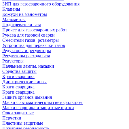
ЗИП для газосварочного оборудования
Клапаны
Кожухи на манометры
Манометры
Подогреватели газа
Прочее для газосварочных работ
Рукава для газовой сварки
Смесители газов, ротаметры
Устройства для перекачки газов
Редукторы и регуляторы
Регуляторы расхода газа
Редукторы
Паяльные лампы, насадки
Средства защиты
Краги сварщика
Диоптрические линзы
Краги сварщика
Краги сварщика
Защита органов дыхания
Маски с автоматическим светофильтром
Маски сварщика и защитные щитки
Очки защитные
Перчатки
Пластины защитные
Пожарная безопасность