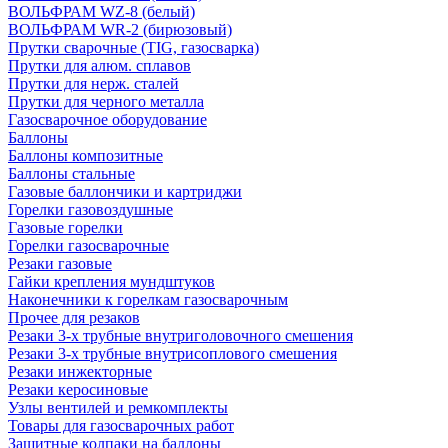
ВОЛЬФРАМ WZ-8 (белый)
ВОЛЬФРАМ WR-2 (бирюзовый)
Прутки сварочные (TIG, газосварка)
Прутки для алюм. сплавов
Прутки для нерж. сталей
Прутки для черного металла
Газосварочное оборудование
Баллоны
Баллоны композитные
Баллоны стальные
Газовые баллончики и картриджи
Горелки газовоздушные
Газовые горелки
Горелки газосварочные
Резаки газовые
Гайки крепления мундштуков
Наконечники к горелкам газосварочным
Прочее для резаков
Резаки 3-х трубные внутриголовочного смешения
Резаки 3-х трубные внутрисоплового смешения
Резаки инжекторные
Резаки керосиновые
Узлы вентилей и ремкомплекты
Товары для газосварочных работ
Защитные колпаки на баллоны