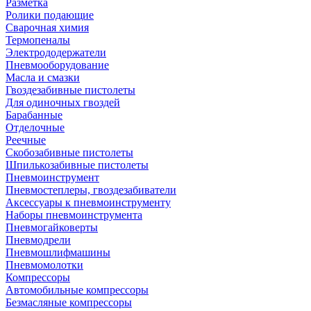
Разметка
Ролики подающие
Сварочная химия
Термопеналы
Электрододержатели
Пневмооборудование
Масла и смазки
Гвоздезабивные пистолеты
Для одиночных гвоздей
Барабанные
Отделочные
Реечные
Скобозабивные пистолеты
Шпилькозабивные пистолеты
Пневмоинструмент
Пневмостеплеры, гвоздезабиватели
Аксессуары к пневмоинструменту
Наборы пневмоинструмента
Пневмогайковерты
Пневмодрели
Пневмошлифмашины
Пневмомолотки
Компрессоры
Автомобильные компрессоры
Безмасляные компрессоры