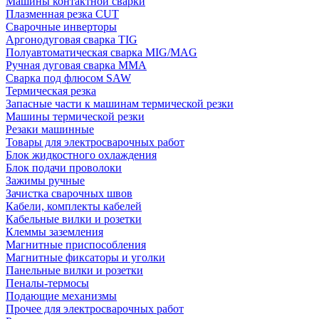
Машины контактной сварки
Плазменная резка CUT
Сварочные инверторы
Аргонодуговая сварка TIG
Полуавтоматическая сварка MIG/MAG
Ручная дуговая сварка MMA
Сварка под флюсом SAW
Термическая резка
Запасные части к машинам термической резки
Машины термической резки
Резаки машинные
Товары для электросварочных работ
Блок жидкостного охлаждения
Блок подачи проволоки
Зажимы ручные
Зачистка сварочных швов
Кабели, комплекты кабелей
Кабельные вилки и розетки
Клеммы заземления
Магнитные приспособления
Магнитные фиксаторы и уголки
Панельные вилки и розетки
Пеналы-термосы
Подающие механизмы
Прочее для электросварочных работ