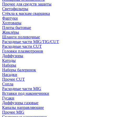
Прочее для средств защиты
Светофильтры
Стёкла к маскам сварщика
Фартуки
Хозтовары
Плиты бытовые
Жиклёры
Шланги поливочные
Расходные части MIG/TIG/CUT
Расходные части CUT
Головки плазмотронов
Диффузоры
Катоды
Наборы
Наборы балеринок
Насадки
Прочее CUT
Сопла
Расходные части MIG
Вставки под наконечники
Гусаки
Диффузоры газовые
Каналы направляющие
Прочее MIG
Сварочные наконечники