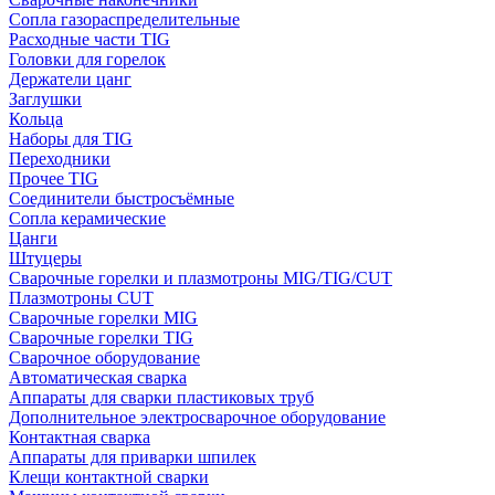
Сопла газораспределительные
Расходные части TIG
Головки для горелок
Держатели цанг
Заглушки
Кольца
Наборы для TIG
Переходники
Прочее TIG
Соединители быстросъёмные
Сопла керамические
Цанги
Штуцеры
Сварочные горелки и плазмотроны MIG/TIG/CUT
Плазмотроны CUT
Сварочные горелки MIG
Сварочные горелки TIG
Сварочное оборудование
Автоматическая сварка
Аппараты для сварки пластиковых труб
Дополнительное электросварочное оборудование
Контактная сварка
Аппараты для приварки шпилек
Клещи контактной сварки