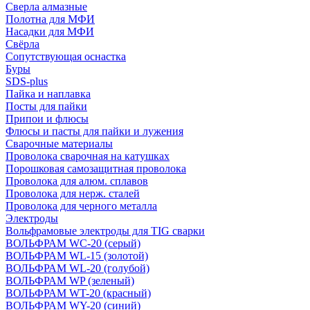
Сверла алмазные
Полотна для МФИ
Насадки для МФИ
Свёрла
Сопутствующая оснастка
Буры
SDS-plus
Пайка и наплавка
Посты для пайки
Припои и флюсы
Флюсы и пасты для пайки и лужения
Сварочные материалы
Проволока сварочная на катушках
Порошковая самозащитная проволока
Проволока для алюм. сплавов
Проволока для нерж. сталей
Проволока для черного металла
Электроды
Вольфрамовые электроды для TIG сварки
ВОЛЬФРАМ WC-20 (серый)
ВОЛЬФРАМ WL-15 (золотой)
ВОЛЬФРАМ WL-20 (голубой)
ВОЛЬФРАМ WP (зеленый)
ВОЛЬФРАМ WT-20 (красный)
ВОЛЬФРАМ WY-20 (синий)