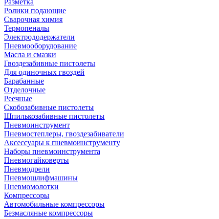
Разметка
Ролики подающие
Сварочная химия
Термопеналы
Электрододержатели
Пневмооборудование
Масла и смазки
Гвоздезабивные пистолеты
Для одиночных гвоздей
Барабанные
Отделочные
Реечные
Скобозабивные пистолеты
Шпилькозабивные пистолеты
Пневмоинструмент
Пневмостеплеры, гвоздезабиватели
Аксессуары к пневмоинструменту
Наборы пневмоинструмента
Пневмогайковерты
Пневмодрели
Пневмошлифмашины
Пневмомолотки
Компрессоры
Автомобильные компрессоры
Безмасляные компрессоры