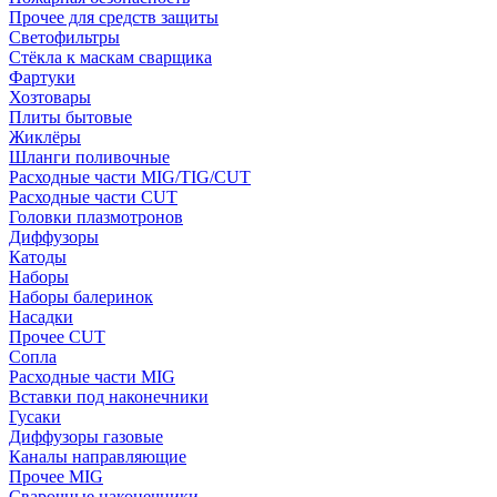
Прочее для средств защиты
Светофильтры
Стёкла к маскам сварщика
Фартуки
Хозтовары
Плиты бытовые
Жиклёры
Шланги поливочные
Расходные части MIG/TIG/CUT
Расходные части CUT
Головки плазмотронов
Диффузоры
Катоды
Наборы
Наборы балеринок
Насадки
Прочее CUT
Сопла
Расходные части MIG
Вставки под наконечники
Гусаки
Диффузоры газовые
Каналы направляющие
Прочее MIG
Сварочные наконечники