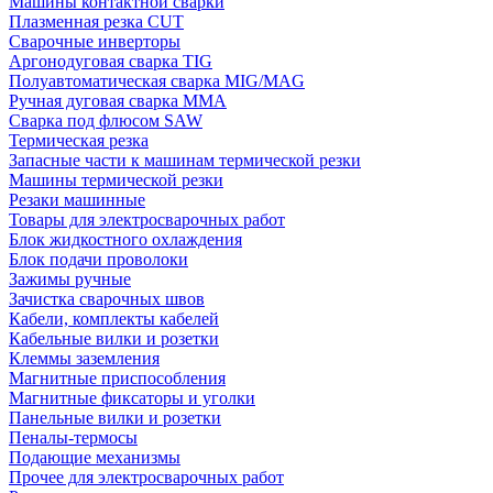
Машины контактной сварки
Плазменная резка CUT
Сварочные инверторы
Аргонодуговая сварка TIG
Полуавтоматическая сварка MIG/MAG
Ручная дуговая сварка MMA
Сварка под флюсом SAW
Термическая резка
Запасные части к машинам термической резки
Машины термической резки
Резаки машинные
Товары для электросварочных работ
Блок жидкостного охлаждения
Блок подачи проволоки
Зажимы ручные
Зачистка сварочных швов
Кабели, комплекты кабелей
Кабельные вилки и розетки
Клеммы заземления
Магнитные приспособления
Магнитные фиксаторы и уголки
Панельные вилки и розетки
Пеналы-термосы
Подающие механизмы
Прочее для электросварочных работ