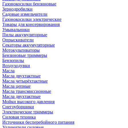
Газонокосилки бензиновые
Зернодробилки
Садовые измельчители
Газонокосилки электрические
Товары для консервирования
Умывальники
Пилы аккумуляторные
Опрыскиватели
Секаторы аккумуляторные
Мотокультиваторы
Бензиновые триммеры
Бензопилы
Воздуходувки
Масла
Масла двухтактные
Масла четырёхтактные
Масла цепные
Масла трансмиссионные
Масла двухтактные
Мойки высокого давления
Снегоуборщики
Электрические триммеры
Силовая техника
Источники бесперебойного питания
Удлинители силовые