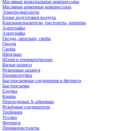
Масляные коаксиальные компрессоры
Масляные ременные компрессоры
Электродвигатели
Блоки подготовки воздуха
Краскораспылители, пистолеты, хопперы
Аэрографы
Аэрографы
Гвозди, шпильки, скобы
Гвозди
Скобы
Шпильки
Шланги пневматические
Витые шланги
Резиновые шланги
Пневмотрубки
Быстросъемные соединения и фитинги
Быстросъемы
Елочки
Краны
Переходники Х-образные
Резьбовые соединители
Тройники
Уголки
Фитинги
Пневмопистолеты