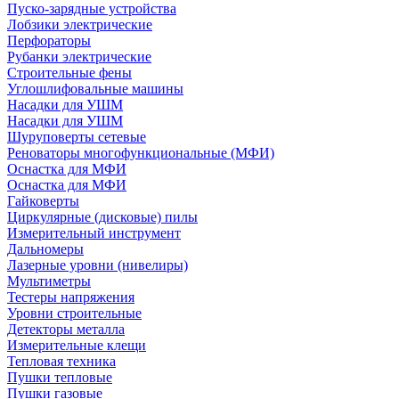
Пуско-зарядные устройства
Лобзики электрические
Перфораторы
Рубанки электрические
Строительные фены
Углошлифовальные машины
Насадки для УШМ
Насадки для УШМ
Шуруповерты сетевые
Реноваторы многофункциональные (МФИ)
Оснастка для МФИ
Оснастка для МФИ
Гайковерты
Циркулярные (дисковые) пилы
Измерительный инструмент
Дальномеры
Лазерные уровни (нивелиры)
Мультиметры
Тестеры напряжения
Уровни строительные
Детекторы металла
Измерительные клещи
Тепловая техника
Пушки тепловые
Пушки газовые