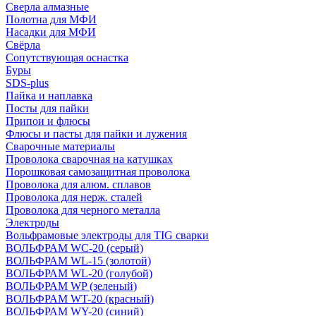
Сверла алмазные
Полотна для МФИ
Насадки для МФИ
Свёрла
Сопутствующая оснастка
Буры
SDS-plus
Пайка и наплавка
Посты для пайки
Припои и флюсы
Флюсы и пасты для пайки и лужения
Сварочные материалы
Проволока сварочная на катушках
Порошковая самозащитная проволока
Проволока для алюм. сплавов
Проволока для нерж. сталей
Проволока для черного металла
Электроды
Вольфрамовые электроды для TIG сварки
ВОЛЬФРАМ WC-20 (серый)
ВОЛЬФРАМ WL-15 (золотой)
ВОЛЬФРАМ WL-20 (голубой)
ВОЛЬФРАМ WP (зеленый)
ВОЛЬФРАМ WT-20 (красный)
ВОЛЬФРАМ WY-20 (синий)