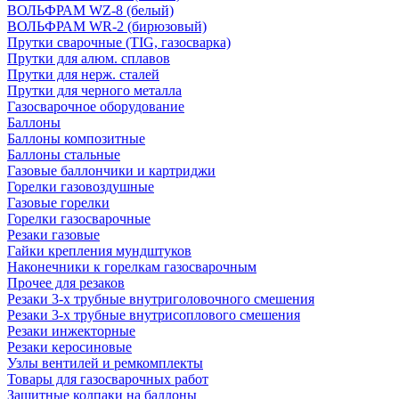
ВОЛЬФРАМ WZ-8 (белый)
ВОЛЬФРАМ WR-2 (бирюзовый)
Прутки сварочные (TIG, газосварка)
Прутки для алюм. сплавов
Прутки для нерж. сталей
Прутки для черного металла
Газосварочное оборудование
Баллоны
Баллоны композитные
Баллоны стальные
Газовые баллончики и картриджи
Горелки газовоздушные
Газовые горелки
Горелки газосварочные
Резаки газовые
Гайки крепления мундштуков
Наконечники к горелкам газосварочным
Прочее для резаков
Резаки 3-х трубные внутриголовочного смешения
Резаки 3-х трубные внутрисоплового смешения
Резаки инжекторные
Резаки керосиновые
Узлы вентилей и ремкомплекты
Товары для газосварочных работ
Защитные колпаки на баллоны