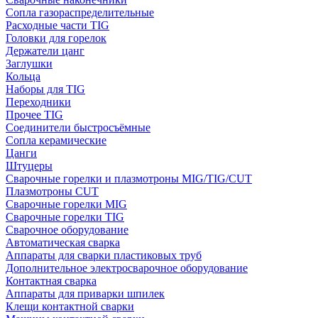
Сопла газораспределительные
Расходные части TIG
Головки для горелок
Держатели цанг
Заглушки
Кольца
Наборы для TIG
Переходники
Прочее TIG
Соединители быстросъёмные
Сопла керамические
Цанги
Штуцеры
Сварочные горелки и плазмотроны MIG/TIG/CUT
Плазмотроны CUT
Сварочные горелки MIG
Сварочные горелки TIG
Сварочное оборудование
Автоматическая сварка
Аппараты для сварки пластиковых труб
Дополнительное электросварочное оборудование
Контактная сварка
Аппараты для приварки шпилек
Клещи контактной сварки