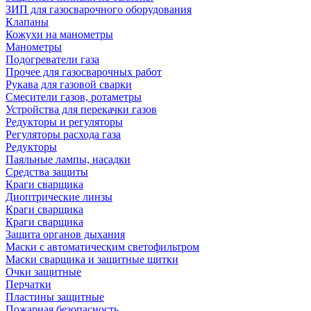
ЗИП для газосварочного оборудования
Клапаны
Кожухи на манометры
Манометры
Подогреватели газа
Прочее для газосварочных работ
Рукава для газовой сварки
Смесители газов, ротаметры
Устройства для перекачки газов
Редукторы и регуляторы
Регуляторы расхода газа
Редукторы
Паяльные лампы, насадки
Средства защиты
Краги сварщика
Диоптрические линзы
Краги сварщика
Краги сварщика
Защита органов дыхания
Маски с автоматическим светофильтром
Маски сварщика и защитные щитки
Очки защитные
Перчатки
Пластины защитные
Пожарная безопасность