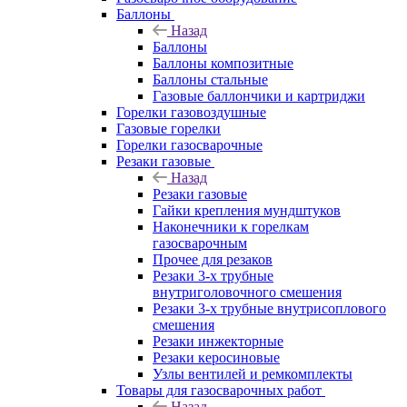
Баллоны
Назад
Баллоны
Баллоны композитные
Баллоны стальные
Газовые баллончики и картриджи
Горелки газовоздушные
Газовые горелки
Горелки газосварочные
Резаки газовые
Назад
Резаки газовые
Гайки крепления мундштуков
Наконечники к горелкам
газосварочным
Прочее для резаков
Резаки 3-х трубные
внутриголовочного смешения
Резаки 3-х трубные внутрисоплового
смешения
Резаки инжекторные
Резаки керосиновые
Узлы вентилей и ремкомплекты
Товары для газосварочных работ
Назад