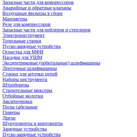
Запасные части для компрессоров
Аварийные и обратные клапаны
Воздушные фильтры в сборе
Манометры
Реле для компрессоров
Запасные части для нейлеров и степлеров
Электроинструмент
Точильные станки
Пуско-зарядные устройства
Оснастка для МФИ
Насадки для УШМ
Эксцентриковые (орбитальные) шлифмашины
Ленточные шлифмашины
Станки для заточки цепей
Наборы инструмента
Штроборезы
Строительные миксеры
Отбойные молотки
Заклепочники
Пилы сабельные
Граверы
Дрели
Шуруповерты и винтоверты
Зарядные устройства
Пуско-зарядные устройства