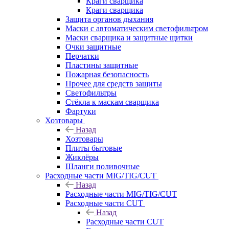
Краги сварщика
Краги сварщика
Защита органов дыхания
Маски с автоматическим светофильтром
Маски сварщика и защитные щитки
Очки защитные
Перчатки
Пластины защитные
Пожарная безопасность
Прочее для средств защиты
Светофильтры
Стёкла к маскам сварщика
Фартуки
Хозтовары
Назад
Хозтовары
Плиты бытовые
Жиклёры
Шланги поливочные
Расходные части MIG/TIG/CUT
Назад
Расходные части MIG/TIG/CUT
Расходные части CUT
Назад
Расходные части CUT