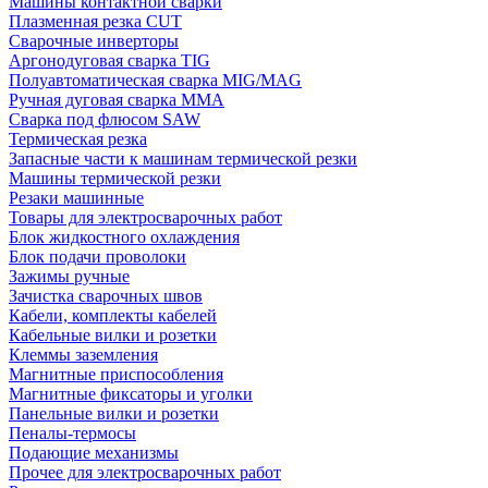
Машины контактной сварки
Плазменная резка CUT
Сварочные инверторы
Аргонодуговая сварка TIG
Полуавтоматическая сварка MIG/MAG
Ручная дуговая сварка MMA
Сварка под флюсом SAW
Термическая резка
Запасные части к машинам термической резки
Машины термической резки
Резаки машинные
Товары для электросварочных работ
Блок жидкостного охлаждения
Блок подачи проволоки
Зажимы ручные
Зачистка сварочных швов
Кабели, комплекты кабелей
Кабельные вилки и розетки
Клеммы заземления
Магнитные приспособления
Магнитные фиксаторы и уголки
Панельные вилки и розетки
Пеналы-термосы
Подающие механизмы
Прочее для электросварочных работ