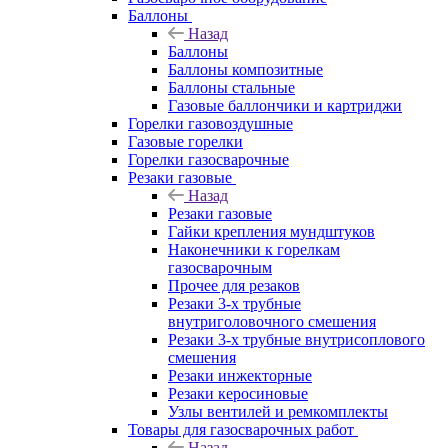
Баллоны
Назад
Баллоны
Баллоны композитные
Баллоны стальные
Газовые баллончики и картриджи
Горелки газовоздушные
Газовые горелки
Горелки газосварочные
Резаки газовые
Назад
Резаки газовые
Гайки крепления мундштуков
Наконечники к горелкам
газосварочным
Прочее для резаков
Резаки 3-х трубные
внутриголовочного смешения
Резаки 3-х трубные внутрисоплового
смешения
Резаки инжекторные
Резаки керосиновые
Узлы вентилей и ремкомплекты
Товары для газосварочных работ
Назад