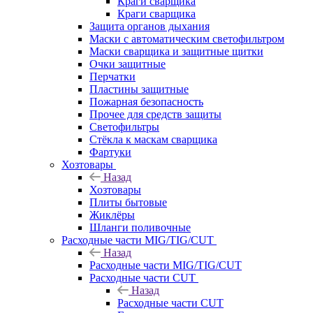
Краги сварщика
Краги сварщика
Защита органов дыхания
Маски с автоматическим светофильтром
Маски сварщика и защитные щитки
Очки защитные
Перчатки
Пластины защитные
Пожарная безопасность
Прочее для средств защиты
Светофильтры
Стёкла к маскам сварщика
Фартуки
Хозтовары
Назад
Хозтовары
Плиты бытовые
Жиклёры
Шланги поливочные
Расходные части MIG/TIG/CUT
Назад
Расходные части MIG/TIG/CUT
Расходные части CUT
Назад
Расходные части CUT