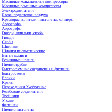
Масляные коаксиальные компрессоры
Масляные ременные компрессоры
Электродвигатели
Блоки подготовки воздуха
Краскораспылители, пистолеты, хопперы
Аэрографы
Аэрографы
Гвозди, шпильки, скобы
Гвозди
Скобы
Шпильки
Шланги пневматические
Витые шланги
Резиновые шланги
Пневмотрубки
Быстросъемные соединения и фитинги
Быстросъемы
Елочки
Краны
Переходники Х-образные
Резьбовые соединители
Тройники
Уголки
Фитинги
Пневмопистолеты