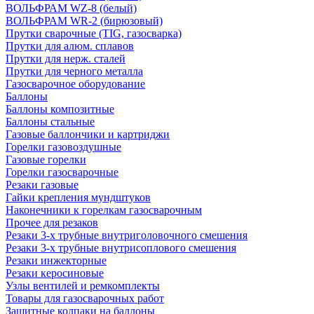
ВОЛЬФРАМ WZ-8 (белый)
ВОЛЬФРАМ WR-2 (бирюзовый)
Прутки сварочные (TIG, газосварка)
Прутки для алюм. сплавов
Прутки для нерж. сталей
Прутки для черного металла
Газосварочное оборудование
Баллоны
Баллоны композитные
Баллоны стальные
Газовые баллончики и картриджи
Горелки газовоздушные
Газовые горелки
Горелки газосварочные
Резаки газовые
Гайки крепления мундштуков
Наконечники к горелкам газосварочным
Прочее для резаков
Резаки 3-х трубные внутриголовочного смешения
Резаки 3-х трубные внутрисоплового смешения
Резаки инжекторные
Резаки керосиновые
Узлы вентилей и ремкомплекты
Товары для газосварочных работ
Защитные колпаки на баллоны