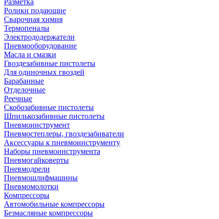
Разметка
Ролики подающие
Сварочная химия
Термопеналы
Электрододержатели
Пневмооборудование
Масла и смазки
Гвоздезабивные пистолеты
Для одиночных гвоздей
Барабанные
Отделочные
Реечные
Скобозабивные пистолеты
Шпилькозабивные пистолеты
Пневмоинструмент
Пневмостеплеры, гвоздезабиватели
Аксессуары к пневмоинструменту
Наборы пневмоинструмента
Пневмогайковерты
Пневмодрели
Пневмошлифмашины
Пневмомолотки
Компрессоры
Автомобильные компрессоры
Безмасляные компрессоры