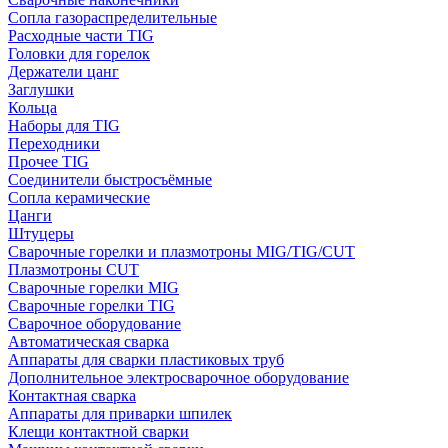
Сопла газораспределительные
Расходные части TIG
Головки для горелок
Держатели цанг
Заглушки
Кольца
Наборы для TIG
Переходники
Прочее TIG
Соединители быстросъёмные
Сопла керамические
Цанги
Штуцеры
Сварочные горелки и плазмотроны MIG/TIG/CUT
Плазмотроны CUT
Сварочные горелки MIG
Сварочные горелки TIG
Сварочное оборудование
Автоматическая сварка
Аппараты для сварки пластиковых труб
Дополнительное электросварочное оборудование
Контактная сварка
Аппараты для приварки шпилек
Клещи контактной сварки