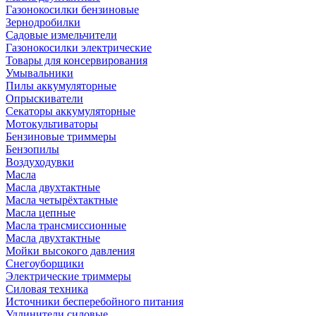
Газонокосилки бензиновые
Зернодробилки
Садовые измельчители
Газонокосилки электрические
Товары для консервирования
Умывальники
Пилы аккумуляторные
Опрыскиватели
Секаторы аккумуляторные
Мотокультиваторы
Бензиновые триммеры
Бензопилы
Воздуходувки
Масла
Масла двухтактные
Масла четырёхтактные
Масла цепные
Масла трансмиссионные
Масла двухтактные
Мойки высокого давления
Снегоуборщики
Электрические триммеры
Силовая техника
Источники бесперебойного питания
Удлинители силовые