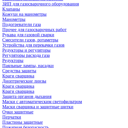
ЗИП для газосварочного оборудования
Клапаны
Кожухи на манометры
Манометры
Подогреватели газа
Прочее для газосварочных работ
Рукава для газовой сварки
Смесители газов, ротаметры
Устройства для перекачки газов
Редукторы и регуляторы
Регуляторы расхода газа
Редукторы
Паяльные лампы, насадки
Средства защиты
Краги сварщика
Диоптрические линзы
Краги сварщика
Краги сварщика
Защита органов дыхания
Маски с автоматическим светофильтром
Маски сварщика и защитные щитки
Очки защитные
Перчатки
Пластины защитные
Пожарная безопасность