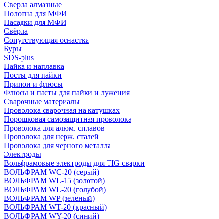
Сверла алмазные
Полотна для МФИ
Насадки для МФИ
Свёрла
Сопутствующая оснастка
Буры
SDS-plus
Пайка и наплавка
Посты для пайки
Припои и флюсы
Флюсы и пасты для пайки и лужения
Сварочные материалы
Проволока сварочная на катушках
Порошковая самозащитная проволока
Проволока для алюм. сплавов
Проволока для нерж. сталей
Проволока для черного металла
Электроды
Вольфрамовые электроды для TIG сварки
ВОЛЬФРАМ WC-20 (серый)
ВОЛЬФРАМ WL-15 (золотой)
ВОЛЬФРАМ WL-20 (голубой)
ВОЛЬФРАМ WP (зеленый)
ВОЛЬФРАМ WT-20 (красный)
ВОЛЬФРАМ WY-20 (синий)