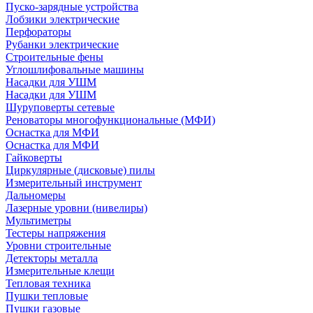
Пуско-зарядные устройства
Лобзики электрические
Перфораторы
Рубанки электрические
Строительные фены
Углошлифовальные машины
Насадки для УШМ
Насадки для УШМ
Шуруповерты сетевые
Реноваторы многофункциональные (МФИ)
Оснастка для МФИ
Оснастка для МФИ
Гайковерты
Циркулярные (дисковые) пилы
Измерительный инструмент
Дальномеры
Лазерные уровни (нивелиры)
Мультиметры
Тестеры напряжения
Уровни строительные
Детекторы металла
Измерительные клещи
Тепловая техника
Пушки тепловые
Пушки газовые