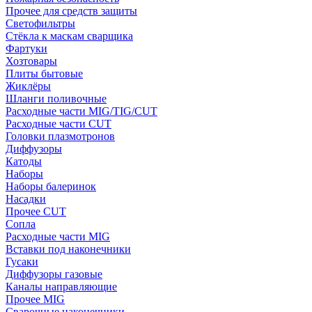
Прочее для средств защиты
Светофильтры
Стёкла к маскам сварщика
Фартуки
Хозтовары
Плиты бытовые
Жиклёры
Шланги поливочные
Расходные части MIG/TIG/CUT
Расходные части CUT
Головки плазмотронов
Диффузоры
Катоды
Наборы
Наборы балеринок
Насадки
Прочее CUT
Сопла
Расходные части MIG
Вставки под наконечники
Гусаки
Диффузоры газовые
Каналы направляющие
Прочее MIG
Сварочные наконечники