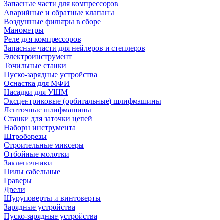
Запасные части для компрессоров
Аварийные и обратные клапаны
Воздушные фильтры в сборе
Манометры
Реле для компрессоров
Запасные части для нейлеров и степлеров
Электроинструмент
Точильные станки
Пуско-зарядные устройства
Оснастка для МФИ
Насадки для УШМ
Эксцентриковые (орбитальные) шлифмашины
Ленточные шлифмашины
Станки для заточки цепей
Наборы инструмента
Штроборезы
Строительные миксеры
Отбойные молотки
Заклепочники
Пилы сабельные
Граверы
Дрели
Шуруповерты и винтоверты
Зарядные устройства
Пуско-зарядные устройства