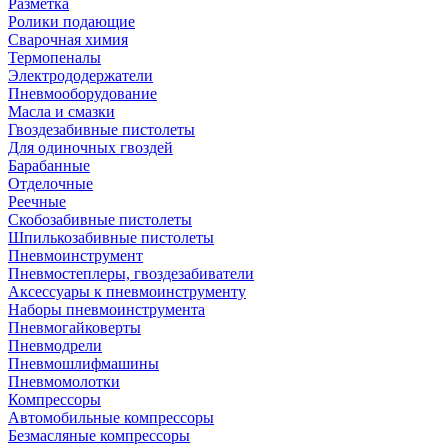
Разметка
Ролики подающие
Сварочная химия
Термопеналы
Электрододержатели
Пневмооборудование
Масла и смазки
Гвоздезабивные пистолеты
Для одиночных гвоздей
Барабанные
Отделочные
Реечные
Скобозабивные пистолеты
Шпилькозабивные пистолеты
Пневмоинструмент
Пневмостеплеры, гвоздезабиватели
Аксессуары к пневмоинструменту
Наборы пневмоинструмента
Пневмогайковерты
Пневмодрели
Пневмошлифмашины
Пневмомолотки
Компрессоры
Автомобильные компрессоры
Безмасляные компрессоры