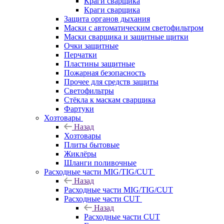
Краги сварщика
Краги сварщика
Защита органов дыхания
Маски с автоматическим светофильтром
Маски сварщика и защитные щитки
Очки защитные
Перчатки
Пластины защитные
Пожарная безопасность
Прочее для средств защиты
Светофильтры
Стёкла к маскам сварщика
Фартуки
Хозтовары
Назад
Хозтовары
Плиты бытовые
Жиклёры
Шланги поливочные
Расходные части MIG/TIG/CUT
Назад
Расходные части MIG/TIG/CUT
Расходные части CUT
Назад
Расходные части CUT