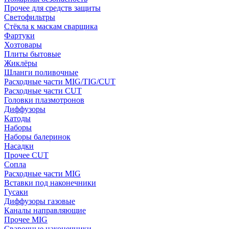
Прочее для средств защиты
Светофильтры
Стёкла к маскам сварщика
Фартуки
Хозтовары
Плиты бытовые
Жиклёры
Шланги поливочные
Расходные части MIG/TIG/CUT
Расходные части CUT
Головки плазмотронов
Диффузоры
Катоды
Наборы
Наборы балеринок
Насадки
Прочее CUT
Сопла
Расходные части MIG
Вставки под наконечники
Гусаки
Диффузоры газовые
Каналы направляющие
Прочее MIG
Сварочные наконечники