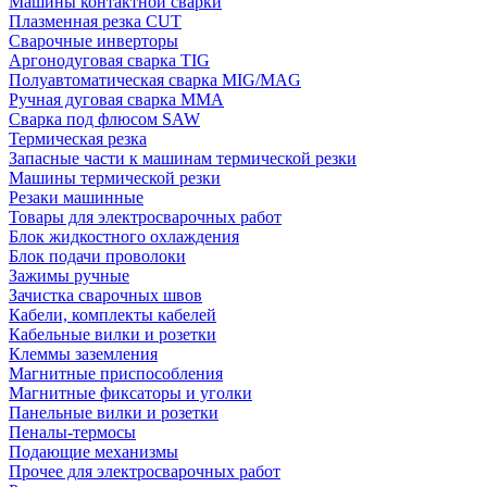
Машины контактной сварки
Плазменная резка CUT
Сварочные инверторы
Аргонодуговая сварка TIG
Полуавтоматическая сварка MIG/MAG
Ручная дуговая сварка MMA
Сварка под флюсом SAW
Термическая резка
Запасные части к машинам термической резки
Машины термической резки
Резаки машинные
Товары для электросварочных работ
Блок жидкостного охлаждения
Блок подачи проволоки
Зажимы ручные
Зачистка сварочных швов
Кабели, комплекты кабелей
Кабельные вилки и розетки
Клеммы заземления
Магнитные приспособления
Магнитные фиксаторы и уголки
Панельные вилки и розетки
Пеналы-термосы
Подающие механизмы
Прочее для электросварочных работ