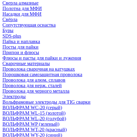
Сверла алмазные
Полотна для МФИ
Насадки для МФИ
Свёрла
Сопутствующая оснастка
Буры
SDS-plus
Пайка и наплавка
Посты для пайки
Припои и флюсы
Флюсы и пасты для пайки и лужения
Сварочные материалы
Проволока сварочная на катушках
Порошковая самозащитная проволока
Проволока для алюм. сплавов
Проволока для нерж. сталей
Проволока для черного металла
Электроды
Вольфрамовые электроды для TIG сварки
ВОЛЬФРАМ WC-20 (серый)
ВОЛЬФРАМ WL-15 (золотой)
ВОЛЬФРАМ WL-20 (голубой)
ВОЛЬФРАМ WP (зеленый)
ВОЛЬФРАМ WT-20 (красный)
ВОЛЬФРАМ WY-20 (синий)