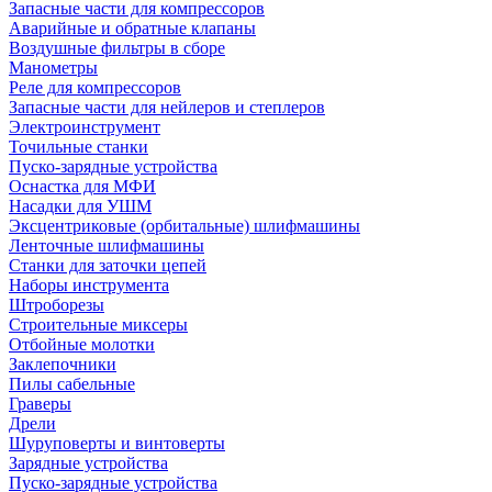
Запасные части для компрессоров
Аварийные и обратные клапаны
Воздушные фильтры в сборе
Манометры
Реле для компрессоров
Запасные части для нейлеров и степлеров
Электроинструмент
Точильные станки
Пуско-зарядные устройства
Оснастка для МФИ
Насадки для УШМ
Эксцентриковые (орбитальные) шлифмашины
Ленточные шлифмашины
Станки для заточки цепей
Наборы инструмента
Штроборезы
Строительные миксеры
Отбойные молотки
Заклепочники
Пилы сабельные
Граверы
Дрели
Шуруповерты и винтоверты
Зарядные устройства
Пуско-зарядные устройства