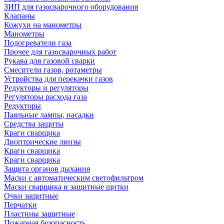
ЗИП для газосварочного оборудования
Клапаны
Кожухи на манометры
Манометры
Подогреватели газа
Прочее для газосварочных работ
Рукава для газовой сварки
Смесители газов, ротаметры
Устройства для перекачки газов
Редукторы и регуляторы
Регуляторы расхода газа
Редукторы
Паяльные лампы, насадки
Средства защиты
Краги сварщика
Диоптрические линзы
Краги сварщика
Краги сварщика
Защита органов дыхания
Маски с автоматическим светофильтром
Маски сварщика и защитные щитки
Очки защитные
Перчатки
Пластины защитные
Пожарная безопасность