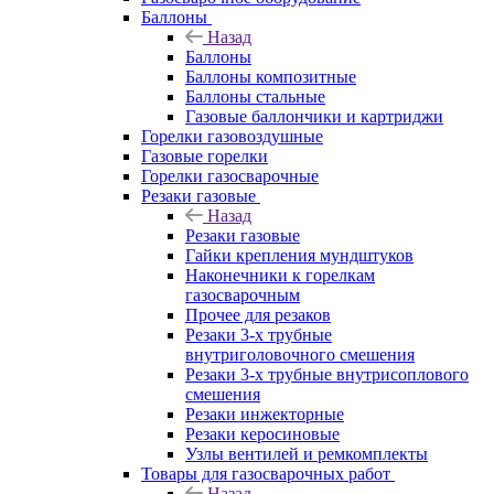
Баллоны
Назад
Баллоны
Баллоны композитные
Баллоны стальные
Газовые баллончики и картриджи
Горелки газовоздушные
Газовые горелки
Горелки газосварочные
Резаки газовые
Назад
Резаки газовые
Гайки крепления мундштуков
Наконечники к горелкам
газосварочным
Прочее для резаков
Резаки 3-х трубные
внутриголовочного смешения
Резаки 3-х трубные внутрисоплового
смешения
Резаки инжекторные
Резаки керосиновые
Узлы вентилей и ремкомплекты
Товары для газосварочных работ
Назад