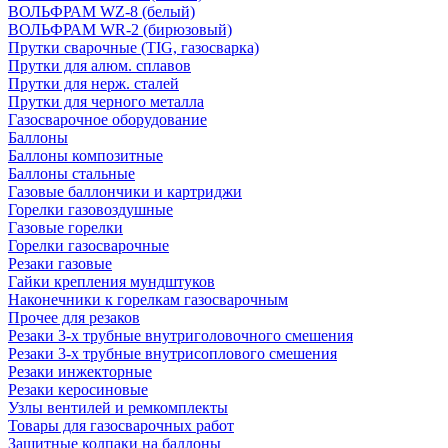
ВОЛЬФРАМ WZ-8 (белый)
ВОЛЬФРАМ WR-2 (бирюзовый)
Прутки сварочные (TIG, газосварка)
Прутки для алюм. сплавов
Прутки для нерж. сталей
Прутки для черного металла
Газосварочное оборудование
Баллоны
Баллоны композитные
Баллоны стальные
Газовые баллончики и картриджи
Горелки газовоздушные
Газовые горелки
Горелки газосварочные
Резаки газовые
Гайки крепления мундштуков
Наконечники к горелкам газосварочным
Прочее для резаков
Резаки 3-х трубные внутриголовочного смешения
Резаки 3-х трубные внутрисоплового смешения
Резаки инжекторные
Резаки керосиновые
Узлы вентилей и ремкомплекты
Товары для газосварочных работ
Защитные колпаки на баллоны