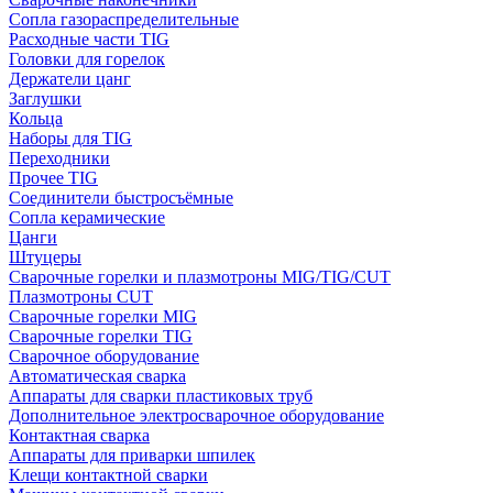
Сопла газораспределительные
Расходные части TIG
Головки для горелок
Держатели цанг
Заглушки
Кольца
Наборы для TIG
Переходники
Прочее TIG
Соединители быстросъёмные
Сопла керамические
Цанги
Штуцеры
Сварочные горелки и плазмотроны MIG/TIG/CUT
Плазмотроны CUT
Сварочные горелки MIG
Сварочные горелки TIG
Сварочное оборудование
Автоматическая сварка
Аппараты для сварки пластиковых труб
Дополнительное электросварочное оборудование
Контактная сварка
Аппараты для приварки шпилек
Клещи контактной сварки