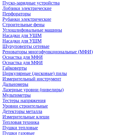
Пуско-зарядные устройства
Лобзики электрические
Перфораторы
Рубанки электрические
Строительные фены
Углошлифовальные машины
Насадки для УШМ
Насадки для УШМ
Шуруповерты сетевые
Реноваторы многофункциональные (МФИ)
Оснастка для МФИ
Оснастка для МФИ
Гайковерты
Циркулярные (дисковые) пилы
Измерительный инструмент
Дальномеры
Лазерные уровни (нивелиры)
Мультиметры
Тестеры напряжения
Уровни строительные
Детекторы металла
Измерительные клещи
Тепловая техника
Пушки тепловые
Пушки газовые