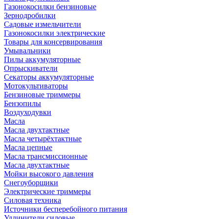
Газонокосилки бензиновые
Зернодробилки
Садовые измельчители
Газонокосилки электрические
Товары для консервирования
Умывальники
Пилы аккумуляторные
Опрыскиватели
Секаторы аккумуляторные
Мотокультиваторы
Бензиновые триммеры
Бензопилы
Воздуходувки
Масла
Масла двухтактные
Масла четырёхтактные
Масла цепные
Масла трансмиссионные
Масла двухтактные
Мойки высокого давления
Снегоуборщики
Электрические триммеры
Силовая техника
Источники бесперебойного питания
Удлинители силовые