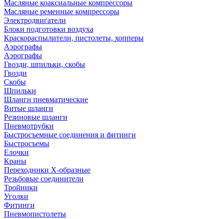
Масляные коаксиальные компрессоры
Масляные ременные компрессоры
Электродвигатели
Блоки подготовки воздуха
Краскораспылители, пистолеты, хопперы
Аэрографы
Аэрографы
Гвозди, шпильки, скобы
Гвозди
Скобы
Шпильки
Шланги пневматические
Витые шланги
Резиновые шланги
Пневмотрубки
Быстросъемные соединения и фитинги
Быстросъемы
Елочки
Краны
Переходники Х-образные
Резьбовые соединители
Тройники
Уголки
Фитинги
Пневмопистолеты