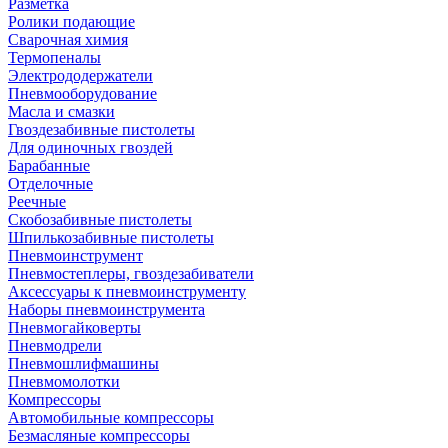
Разметка
Ролики подающие
Сварочная химия
Термопеналы
Электрододержатели
Пневмооборудование
Масла и смазки
Гвоздезабивные пистолеты
Для одиночных гвоздей
Барабанные
Отделочные
Реечные
Скобозабивные пистолеты
Шпилькозабивные пистолеты
Пневмоинструмент
Пневмостеплеры, гвоздезабиватели
Аксессуары к пневмоинструменту
Наборы пневмоинструмента
Пневмогайковерты
Пневмодрели
Пневмошлифмашины
Пневмомолотки
Компрессоры
Автомобильные компрессоры
Безмасляные компрессоры