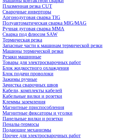
Машины контактной сварки
Плазменная резка CUT
Сварочные инверторы
Аргонодуговая сварка TIG
Полуавтоматическая сварка MIG/MAG
Ручная дуговая сварка MMA
Сварка под флюсом SAW
Термическая резка
Запасные части к машинам термической резки
Машины термической резки
Резаки машинные
Товары для электросварочных работ
Блок жидкостного охлаждения
Блок подачи проволоки
Зажимы ручные
Зачистка сварочных швов
Кабели, комплекты кабелей
Кабельные вилки и розетки
Клеммы заземления
Магнитные приспособления
Магнитные фиксаторы и уголки
Панельные вилки и розетки
Пеналы-термосы
Подающие механизмы
Прочее для электросварочных работ