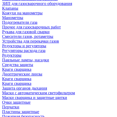
ЗИП для газосварочного оборудования
Клапаны
Кожухи на манометры
Манометры
Подогреватели газа
Прочее для газосварочных работ
Рукава для газовой сварки
Смесители газов, ротаметры
Устройства для перекачки газов
Редукторы и регуляторы
Регуляторы расхода газа
Редукторы
Паяльные лампы, насадки
Средства защиты
Краги сварщика
Диоптрические линзы
Краги сварщика
Краги сварщика
Защита органов дыхания
Маски с автоматическим светофильтром
Маски сварщика и защитные щитки
Очки защитные
Перчатки
Пластины защитные
Пожарная безопасность