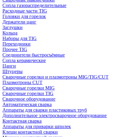
Сопла газораспределительные
Расходные части TIG
Головки для горелок
Держатели цанг
Заглушки
Кольца
Наборы для TIG
Переходники
Прочее TIG
Соединители быстросъёмные
Сопла керамические
Цанги
Штуцеры
Сварочные горелки и плазмотроны MIG/TIG/CUT
Плазмотроны CUT
Сварочные горелки MIG
Сварочные горелки TIG
Сварочное оборудование
Автоматическая сварка
Аппараты для сварки пластиковых труб
Дополнительное электросварочное оборудование
Контактная сварка
Аппараты для приварки шпилек
Клещи контактной сварки