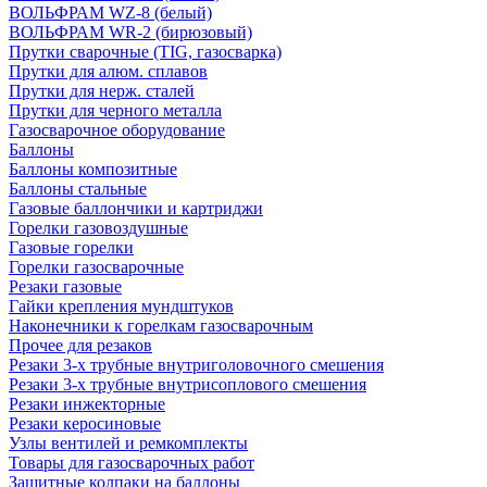
ВОЛЬФРАМ WZ-8 (белый)
ВОЛЬФРАМ WR-2 (бирюзовый)
Прутки сварочные (TIG, газосварка)
Прутки для алюм. сплавов
Прутки для нерж. сталей
Прутки для черного металла
Газосварочное оборудование
Баллоны
Баллоны композитные
Баллоны стальные
Газовые баллончики и картриджи
Горелки газовоздушные
Газовые горелки
Горелки газосварочные
Резаки газовые
Гайки крепления мундштуков
Наконечники к горелкам газосварочным
Прочее для резаков
Резаки 3-х трубные внутриголовочного смешения
Резаки 3-х трубные внутрисоплового смешения
Резаки инжекторные
Резаки керосиновые
Узлы вентилей и ремкомплекты
Товары для газосварочных работ
Защитные колпаки на баллоны