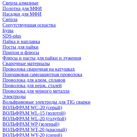
Сверла алмазные
Полотна для МФИ
Насадки для МФИ
Свёрла
Сопутствующая оснастка
Буры
SDS-plus
Пайка и наплавка
Посты для пайки
Припои и флюсы
Флюсы и пасты для пайки и лужения
Сварочные материалы
Проволока сварочная на катушках
Порошковая самозащитная проволока
Проволока для алюм. сплавов
Проволока для нерж. сталей
Проволока для черного металла
Электроды
Вольфрамовые электроды для TIG сварки
ВОЛЬФРАМ WC-20 (серый)
ВОЛЬФРАМ WL-15 (золотой)
ВОЛЬФРАМ WL-20 (голубой)
ВОЛЬФРАМ WP (зеленый)
ВОЛЬФРАМ WT-20 (красный)
ВОЛЬФРАМ WY-20 (синий)