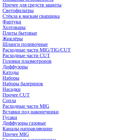
Прочее для средств защиты
Светофильтры
Стёкла к маскам сварщика
Фартуки
Хозтовары
Плиты бытовые
Жиклёры
Шланги поливочные
Расходные части MIG/TIG/CUT
Расходные части CUT
Головки плазмотронов
Диффузоры
Катоды
Наборы
Наборы балеринок
Насадки
Прочее CUT
Сопла
Расходные части MIG
Вставки под наконечники
Гусаки
Диффузоры газовые
Каналы направляющие
Прочее MIG
Сварочные наконечники