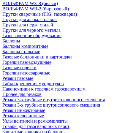
ВОЛЬФРАМ WZ-8 (белый)
ВОЛЬФРАМ WR-2 (бирюзовый)
Прутки сварочные (TIG, газосварка)
Прутки для алюм. сплавов
Прутки для нерж. сталей
Прутки для черного металла
Газосварочное оборудование
Баллоны
Баллоны композитные
Баллоны стальные
Газовые баллончики и картриджи
Горелки газовоздушные
Газовые горелки
Горелки газосварочные
Резаки газовые
Гайки крепления мундштуков
Наконечники к горелкам газосварочным
Прочее для резаков
Резаки 3-х трубные внутриголовочного смешения
Резаки 3-х трубные внутрисоплового смешения
Резаки инжекторные
Резаки керосиновые
Узлы вентилей и ремкомплекты
Товары для газосварочных работ
Защитные колпаки на баллоны