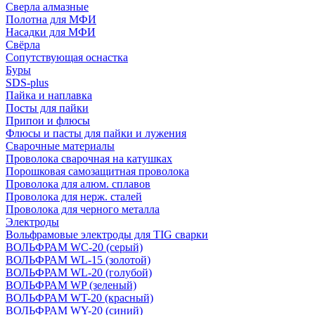
Сверла алмазные
Полотна для МФИ
Насадки для МФИ
Свёрла
Сопутствующая оснастка
Буры
SDS-plus
Пайка и наплавка
Посты для пайки
Припои и флюсы
Флюсы и пасты для пайки и лужения
Сварочные материалы
Проволока сварочная на катушках
Порошковая самозащитная проволока
Проволока для алюм. сплавов
Проволока для нерж. сталей
Проволока для черного металла
Электроды
Вольфрамовые электроды для TIG сварки
ВОЛЬФРАМ WC-20 (серый)
ВОЛЬФРАМ WL-15 (золотой)
ВОЛЬФРАМ WL-20 (голубой)
ВОЛЬФРАМ WP (зеленый)
ВОЛЬФРАМ WT-20 (красный)
ВОЛЬФРАМ WY-20 (синий)