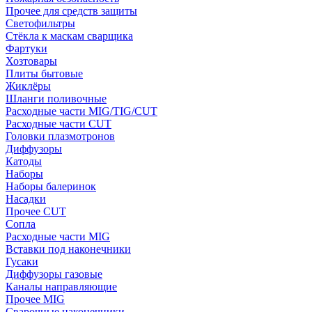
Прочее для средств защиты
Светофильтры
Стёкла к маскам сварщика
Фартуки
Хозтовары
Плиты бытовые
Жиклёры
Шланги поливочные
Расходные части MIG/TIG/CUT
Расходные части CUT
Головки плазмотронов
Диффузоры
Катоды
Наборы
Наборы балеринок
Насадки
Прочее CUT
Сопла
Расходные части MIG
Вставки под наконечники
Гусаки
Диффузоры газовые
Каналы направляющие
Прочее MIG
Сварочные наконечники