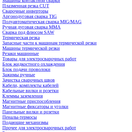
Машины контактной сварки
Плазменная резка CUT
Сварочные инверторы
Аргонодуговая сварка TIG
Полуавтоматическая сварка MIG/MAG
Ручная дуговая сварка MMA
Сварка под флюсом SAW
Термическая резка
Запасные части к машинам термической резки
Машины термической резки
Резаки машинные
Товары для электросварочных работ
Блок жидкостного охлаждения
Блок подачи проволоки
Зажимы ручные
Зачистка сварочных швов
Кабели, комплекты кабелей
Кабельные вилки и розетки
Клеммы заземления
Магнитные приспособления
Магнитные фиксаторы и уголки
Панельные вилки и розетки
Пеналы-термосы
Подающие механизмы
Прочее для электросварочных работ