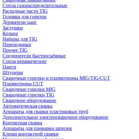
Сопла газораспределительные
Расходные части TIG
Головки для горелок
Держатели цанг
Заглушки
Кольца
Наборы для TIG
Переходники
Прочее TIG
Соединители быстросъёмные
Сопла керамические
Цанги
Штуцеры
Сварочные горелки и плазмотроны MIG/TIG/CUT
Плазмотроны CUT
Сварочные горелки MIG
Сварочные горелки TIG
Сварочное оборудование
Автоматическая сварка
Аппараты для сварки пластиковых труб
Дополнительное электросварочное оборудование
Контактная сварка
Аппараты для приварки шпилек
Клещи контактной сварки