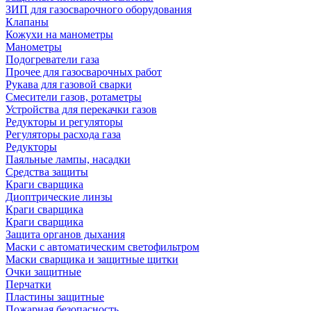
ЗИП для газосварочного оборудования
Клапаны
Кожухи на манометры
Манометры
Подогреватели газа
Прочее для газосварочных работ
Рукава для газовой сварки
Смесители газов, ротаметры
Устройства для перекачки газов
Редукторы и регуляторы
Регуляторы расхода газа
Редукторы
Паяльные лампы, насадки
Средства защиты
Краги сварщика
Диоптрические линзы
Краги сварщика
Краги сварщика
Защита органов дыхания
Маски с автоматическим светофильтром
Маски сварщика и защитные щитки
Очки защитные
Перчатки
Пластины защитные
Пожарная безопасность