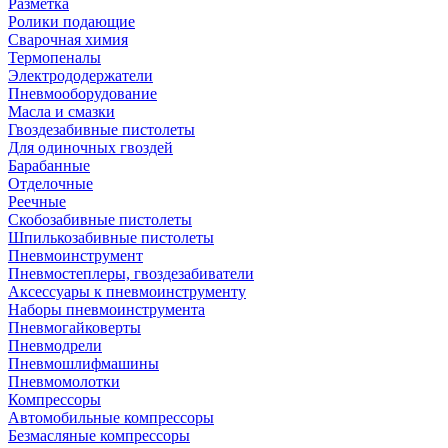
Разметка
Ролики подающие
Сварочная химия
Термопеналы
Электрододержатели
Пневмооборудование
Масла и смазки
Гвоздезабивные пистолеты
Для одиночных гвоздей
Барабанные
Отделочные
Реечные
Скобозабивные пистолеты
Шпилькозабивные пистолеты
Пневмоинструмент
Пневмостеплеры, гвоздезабиватели
Аксессуары к пневмоинструменту
Наборы пневмоинструмента
Пневмогайковерты
Пневмодрели
Пневмошлифмашины
Пневмомолотки
Компрессоры
Автомобильные компрессоры
Безмасляные компрессоры