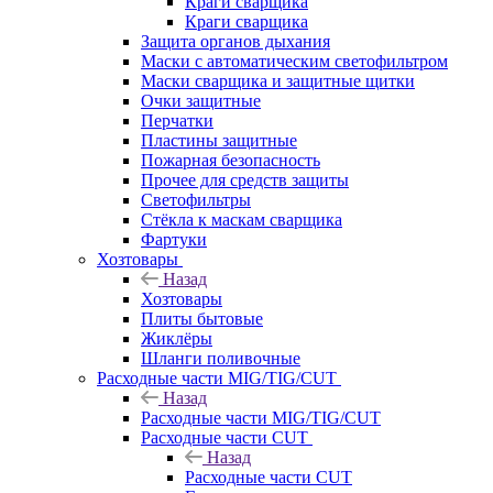
Краги сварщика
Краги сварщика
Защита органов дыхания
Маски с автоматическим светофильтром
Маски сварщика и защитные щитки
Очки защитные
Перчатки
Пластины защитные
Пожарная безопасность
Прочее для средств защиты
Светофильтры
Стёкла к маскам сварщика
Фартуки
Хозтовары
Назад
Хозтовары
Плиты бытовые
Жиклёры
Шланги поливочные
Расходные части MIG/TIG/CUT
Назад
Расходные части MIG/TIG/CUT
Расходные части CUT
Назад
Расходные части CUT