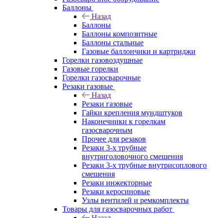
Баллоны
Назад
Баллоны
Баллоны композитные
Баллоны стальные
Газовые баллончики и картриджи
Горелки газовоздушные
Газовые горелки
Горелки газосварочные
Резаки газовые
Назад
Резаки газовые
Гайки крепления мундштуков
Наконечники к горелкам
газосварочным
Прочее для резаков
Резаки 3-х трубные
внутриголовочного смешения
Резаки 3-х трубные внутрисоплового
смешения
Резаки инжекторные
Резаки керосиновые
Узлы вентилей и ремкомплекты
Товары для газосварочных работ
Назад