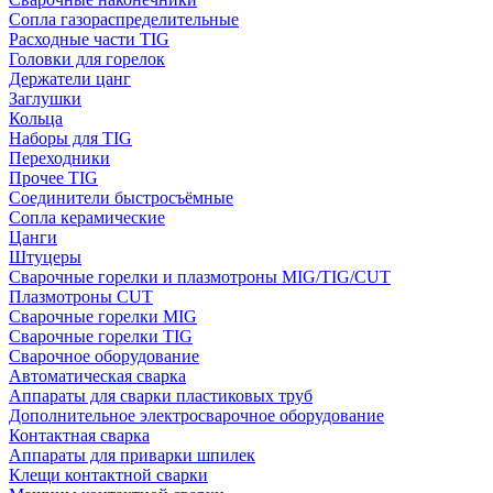
Сопла газораспределительные
Расходные части TIG
Головки для горелок
Держатели цанг
Заглушки
Кольца
Наборы для TIG
Переходники
Прочее TIG
Соединители быстросъёмные
Сопла керамические
Цанги
Штуцеры
Сварочные горелки и плазмотроны MIG/TIG/CUT
Плазмотроны CUT
Сварочные горелки MIG
Сварочные горелки TIG
Сварочное оборудование
Автоматическая сварка
Аппараты для сварки пластиковых труб
Дополнительное электросварочное оборудование
Контактная сварка
Аппараты для приварки шпилек
Клещи контактной сварки