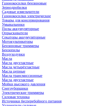
Газонокосилки бензиновые
Зернодробилки
Садовые измельчители
Газонокосилки электрические
Товары для консервирования
Умывальники
Пилы аккумуляторные
Опрыскиватели
Секаторы аккумуляторные
Мотокультиваторы
Бензиновые триммеры
Бензопилы
Воздуходувки
Масла
Масла двухтактные
Масла четырёхтактные
Масла цепные
Масла трансмиссионные
Масла двухтактные
Мойки высокого давления
Снегоуборщики
Электрические триммеры
Силовая техника
Источники бесперебойного питания
Удлинители силовые