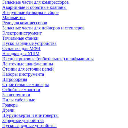
Запасные части для компрессоров
Аварийные и обратные клапаны
Воздушные фильтры в сборе
Манометры
Реле для компрессоров
Запасные части для нейлеров и степлеров
Электроинструмент
Точильные станки
Пуско-зарядные устройства
Оснастка для МФИ
Насадки для УШМ
Эксцентриковые (орбитальные) шлифмашины
Ленточные шлифмашины
Станки для заточки цепей
Наборы инструмента
Штроборезы
Строительные миксеры
Отбойные молотки
Заклепочники
Пилы сабельные
Граверы
Дрели
Шуруповерты и винтоверты
Зарядные устройства
Пуско-зарядные устройства