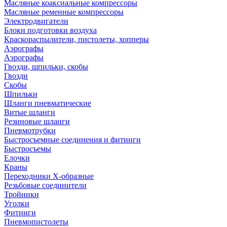
Масляные коаксиальные компрессоры
Масляные ременные компрессоры
Электродвигатели
Блоки подготовки воздуха
Краскораспылители, пистолеты, хопперы
Аэрографы
Аэрографы
Гвозди, шпильки, скобы
Гвозди
Скобы
Шпильки
Шланги пневматические
Витые шланги
Резиновые шланги
Пневмотрубки
Быстросъемные соединения и фитинги
Быстросъемы
Елочки
Краны
Переходники Х-образные
Резьбовые соединители
Тройники
Уголки
Фитинги
Пневмопистолеты