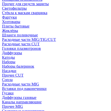
Прочее для средств защиты
Светофильтры
Стёкла к маскам сварщика
Фартуки
Хозтовары
Плиты бытовые
Жиклёры
Шланги поливочные
Расходные части MIG/TIG/CUT
Расходные части CUT
Головки плазмотронов
Диффузоры
Катоды
Наборы
Наборы балеринок
Насадки
Прочее CUT
Сопла
Расходные части MIG
Вставки под наконечники
Гусаки
Диффузоры газовые
Каналы направляющие
Прочее MIG
Сварочные наконечники