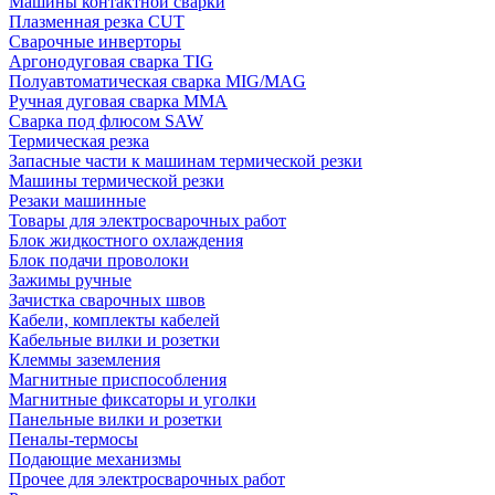
Машины контактной сварки
Плазменная резка CUT
Сварочные инверторы
Аргонодуговая сварка TIG
Полуавтоматическая сварка MIG/MAG
Ручная дуговая сварка MMA
Сварка под флюсом SAW
Термическая резка
Запасные части к машинам термической резки
Машины термической резки
Резаки машинные
Товары для электросварочных работ
Блок жидкостного охлаждения
Блок подачи проволоки
Зажимы ручные
Зачистка сварочных швов
Кабели, комплекты кабелей
Кабельные вилки и розетки
Клеммы заземления
Магнитные приспособления
Магнитные фиксаторы и уголки
Панельные вилки и розетки
Пеналы-термосы
Подающие механизмы
Прочее для электросварочных работ