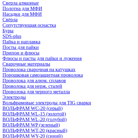
Сверла алмазные
Полотна для МФИ
Насадки для МФИ
Свёрла
Сопутствующая оснастка
Буры
SDS-plus
Пайка и наплавка
Посты для пайки
Припои и флюсы
Флюсы и пасты для пайки и лужения
Сварочные материалы
Проволока сварочная на катушках
Порошковая самозащитная проволока
Проволока для алюм. сплавов
Проволока для нерж. сталей
Проволока для черного металла
Электроды
Вольфрамовые электроды для TIG сварки
ВОЛЬФРАМ WC-20 (серый)
ВОЛЬФРАМ WL-15 (золотой)
ВОЛЬФРАМ WL-20 (голубой)
ВОЛЬФРАМ WP (зеленый)
ВОЛЬФРАМ WT-20 (красный)
ВОЛЬФРАМ WY-20 (синий)