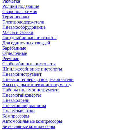
Разметка
Ролики подающие
Сварочная химия
Термопеналы
Электрододержатели
Пневмооборудование
Масла и смазки
Гвоздезабивные пистолеты
Для одиночных гвоздей
Барабанные
Отделочные
Реечные
Скобозабивные пистолеты
Шпилькозабивные пистолеты
Пневмоинструмент
Пневмостеплеры, гвоздезабиватели
Аксессуары к пневмоинструменту
Наборы пневмоинструмента
Пневмогайковерты
Пневмодрели
Пневмошлифмашины
Пневмомолотки
Компрессоры
Автомобильные компрессоры
Безмасляные компрессоры