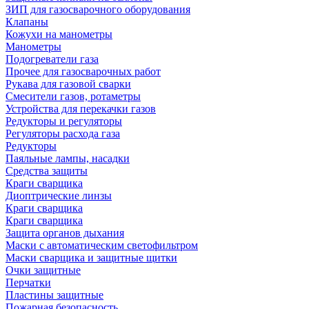
ЗИП для газосварочного оборудования
Клапаны
Кожухи на манометры
Манометры
Подогреватели газа
Прочее для газосварочных работ
Рукава для газовой сварки
Смесители газов, ротаметры
Устройства для перекачки газов
Редукторы и регуляторы
Регуляторы расхода газа
Редукторы
Паяльные лампы, насадки
Средства защиты
Краги сварщика
Диоптрические линзы
Краги сварщика
Краги сварщика
Защита органов дыхания
Маски с автоматическим светофильтром
Маски сварщика и защитные щитки
Очки защитные
Перчатки
Пластины защитные
Пожарная безопасность