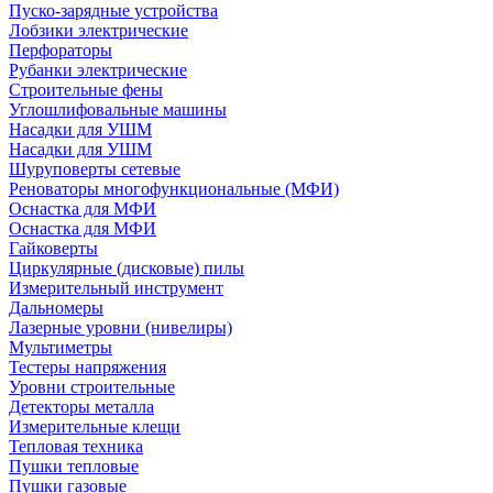
Пуско-зарядные устройства
Лобзики электрические
Перфораторы
Рубанки электрические
Строительные фены
Углошлифовальные машины
Насадки для УШМ
Насадки для УШМ
Шуруповерты сетевые
Реноваторы многофункциональные (МФИ)
Оснастка для МФИ
Оснастка для МФИ
Гайковерты
Циркулярные (дисковые) пилы
Измерительный инструмент
Дальномеры
Лазерные уровни (нивелиры)
Мультиметры
Тестеры напряжения
Уровни строительные
Детекторы металла
Измерительные клещи
Тепловая техника
Пушки тепловые
Пушки газовые