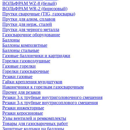
ВОЛЬФРАМ WZ-8 (белый)
ВОЛЬФРАМ WR-2 (бирюзовый)
Прутки сварочные (TIG, газосварка)
Прутки для алюм. сплавов
Прутки для нерж. сталей
Прутки для черного металла
Газосварочное оборудование
Баллоны
Баллоны композитные
Баллоны стальные
Газовые баллончики и картриджи
Горелки газовоздушные
Газовые горелки
Горелки газосварочные
Резаки газовые
Гайки крепления мундштуков
Наконечники к горелкам газосварочным
Прочее для резаков
Резаки 3-х трубные внутриголовочного смешения
Резаки 3-х трубные внутрисоплового смешения
Резаки инжекторные
Резаки керосиновые
Узлы вентилей и ремкомплекты
Товары для газосварочных работ
Защитные колпаки на баллоны