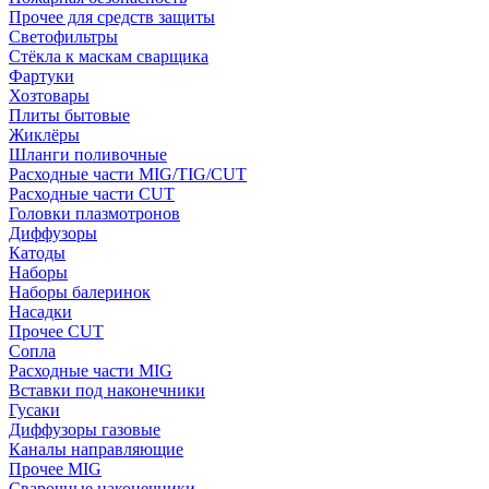
Прочее для средств защиты
Светофильтры
Стёкла к маскам сварщика
Фартуки
Хозтовары
Плиты бытовые
Жиклёры
Шланги поливочные
Расходные части MIG/TIG/CUT
Расходные части CUT
Головки плазмотронов
Диффузоры
Катоды
Наборы
Наборы балеринок
Насадки
Прочее CUT
Сопла
Расходные части MIG
Вставки под наконечники
Гусаки
Диффузоры газовые
Каналы направляющие
Прочее MIG
Сварочные наконечники