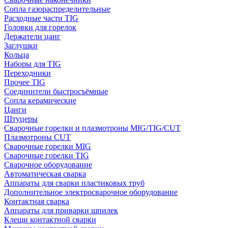
Сопла газораспределительные
Расходные части TIG
Головки для горелок
Держатели цанг
Заглушки
Кольца
Наборы для TIG
Переходники
Прочее TIG
Соединители быстросъёмные
Сопла керамические
Цанги
Штуцеры
Сварочные горелки и плазмотроны MIG/TIG/CUT
Плазмотроны CUT
Сварочные горелки MIG
Сварочные горелки TIG
Сварочное оборудование
Автоматическая сварка
Аппараты для сварки пластиковых труб
Дополнительное электросварочное оборудование
Контактная сварка
Аппараты для приварки шпилек
Клещи контактной сварки