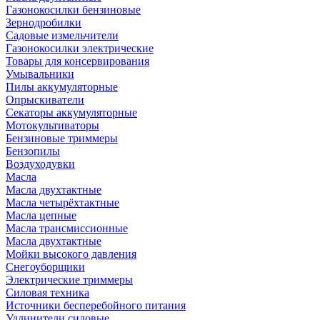
Газонокосилки бензиновые
Зернодробилки
Садовые измельчители
Газонокосилки электрические
Товары для консервирования
Умывальники
Пилы аккумуляторные
Опрыскиватели
Секаторы аккумуляторные
Мотокультиваторы
Бензиновые триммеры
Бензопилы
Воздуходувки
Масла
Масла двухтактные
Масла четырёхтактные
Масла цепные
Масла трансмиссионные
Масла двухтактные
Мойки высокого давления
Снегоуборщики
Электрические триммеры
Силовая техника
Источники бесперебойного питания
Удлинители силовые