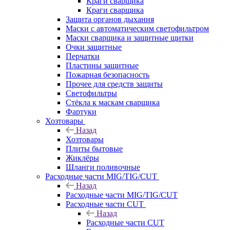
Краги сварщика
Краги сварщика
Защита органов дыхания
Маски с автоматическим светофильтром
Маски сварщика и защитные щитки
Очки защитные
Перчатки
Пластины защитные
Пожарная безопасность
Прочее для средств защиты
Светофильтры
Стёкла к маскам сварщика
Фартуки
Хозтовары
Назад
Хозтовары
Плиты бытовые
Жиклёры
Шланги поливочные
Расходные части MIG/TIG/CUT
Назад
Расходные части MIG/TIG/CUT
Расходные части CUT
Назад
Расходные части CUT