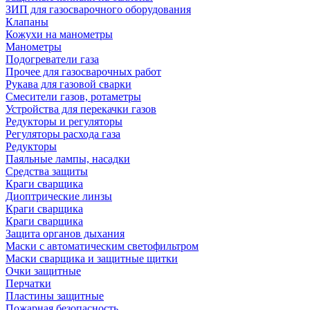
ЗИП для газосварочного оборудования
Клапаны
Кожухи на манометры
Манометры
Подогреватели газа
Прочее для газосварочных работ
Рукава для газовой сварки
Смесители газов, ротаметры
Устройства для перекачки газов
Редукторы и регуляторы
Регуляторы расхода газа
Редукторы
Паяльные лампы, насадки
Средства защиты
Краги сварщика
Диоптрические линзы
Краги сварщика
Краги сварщика
Защита органов дыхания
Маски с автоматическим светофильтром
Маски сварщика и защитные щитки
Очки защитные
Перчатки
Пластины защитные
Пожарная безопасность