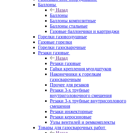
Баллоны
Назад
Баллоны
Баллоны композитные
Баллоны стальные
Газовые баллончики и картриджи
Горелки газовоздушные
Газовые горелки
Горелки газосварочные
Резаки газовые
Назад
Резаки газовые
Гайки крепления мундштуков
Наконечники к горелкам
газосварочным
Прочее для резаков
Резаки 3-х трубные
внутриголовочного смешения
Резаки 3-х трубные внутрисоплового
смешения
Резаки инжекторные
Резаки керосиновые
Узлы вентилей и ремкомплекты
Товары для газосварочных работ
Назад