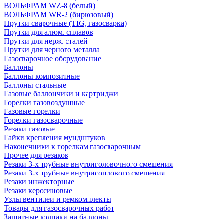
ВОЛЬФРАМ WZ-8 (белый)
ВОЛЬФРАМ WR-2 (бирюзовый)
Прутки сварочные (TIG, газосварка)
Прутки для алюм. сплавов
Прутки для нерж. сталей
Прутки для черного металла
Газосварочное оборудование
Баллоны
Баллоны композитные
Баллоны стальные
Газовые баллончики и картриджи
Горелки газовоздушные
Газовые горелки
Горелки газосварочные
Резаки газовые
Гайки крепления мундштуков
Наконечники к горелкам газосварочным
Прочее для резаков
Резаки 3-х трубные внутриголовочного смешения
Резаки 3-х трубные внутрисоплового смешения
Резаки инжекторные
Резаки керосиновые
Узлы вентилей и ремкомплекты
Товары для газосварочных работ
Защитные колпаки на баллоны