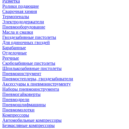
Разметка
Ролики подающие
Сварочная химия
Термопеналы
Электрододержатели
Пневмооборудование
Масла и смазки
Гвоздезабивные пистолеты
Для одиночных гвоздей
Барабанные
Отделочные
Реечные
Скобозабивные пистолеты
Шпилькозабивные пистолеты
Пневмоинструмент
Пневмостеплеры, гвоздезабиватели
Аксессуары к пневмоинструменту
Наборы пневмоинструмента
Пневмогайковерты
Пневмодрели
Пневмошлифмашины
Пневмомолотки
Компрессоры
Автомобильные компрессоры
Безмасляные компрессоры