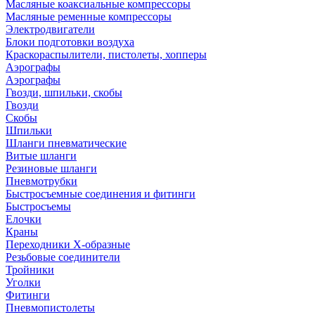
Масляные коаксиальные компрессоры
Масляные ременные компрессоры
Электродвигатели
Блоки подготовки воздуха
Краскораспылители, пистолеты, хопперы
Аэрографы
Аэрографы
Гвозди, шпильки, скобы
Гвозди
Скобы
Шпильки
Шланги пневматические
Витые шланги
Резиновые шланги
Пневмотрубки
Быстросъемные соединения и фитинги
Быстросъемы
Елочки
Краны
Переходники Х-образные
Резьбовые соединители
Тройники
Уголки
Фитинги
Пневмопистолеты