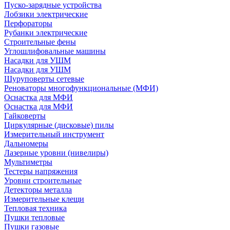
Пуско-зарядные устройства
Лобзики электрические
Перфораторы
Рубанки электрические
Строительные фены
Углошлифовальные машины
Насадки для УШМ
Насадки для УШМ
Шуруповерты сетевые
Реноваторы многофункциональные (МФИ)
Оснастка для МФИ
Оснастка для МФИ
Гайковерты
Циркулярные (дисковые) пилы
Измерительный инструмент
Дальномеры
Лазерные уровни (нивелиры)
Мультиметры
Тестеры напряжения
Уровни строительные
Детекторы металла
Измерительные клещи
Тепловая техника
Пушки тепловые
Пушки газовые