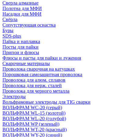
Сверла алмазные
Полотна для МФИ
Насадки для МФИ
Свёрла
Сопутствующая оснастка
Буры
SDS-plus
Пайка и наплавка
Посты для пайки
Припои и флюсы
Флюсы и пасты для пайки и лужения
Сварочные материалы
Проволока сварочная на катушках
Порошковая самозащитная проволока
Проволока для алюм. сплавов
Проволока для нерж. сталей
Проволока для черного металла
Электроды
Вольфрамовые электроды для TIG сварки
ВОЛЬФРАМ WC-20 (серый)
ВОЛЬФРАМ WL-15 (золотой)
ВОЛЬФРАМ WL-20 (голубой)
ВОЛЬФРАМ WP (зеленый)
ВОЛЬФРАМ WT-20 (красный)
ВОЛЬФРАМ WY-20 (синий)