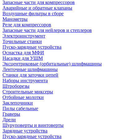
Запасные части для компрессоров
Аварийные и обратные клапаны
Воздушные фильтры в сборе
Манометры
Реле для компрессоров
Запасные части для нейлеров и степлеров
Электроинструмент
Точильные станки
Пуско-зарядные устройства
Оснастка для МФИ
Насадки для УШМ
Эксцентриковые (орбитальные) шлифмашины
Ленточные шлифмашины
Станки для заточки цепей
Наборы инструмента
Штроборезы
Строительные миксеры
Отбойные молотки
Заклепочники
Пилы сабельные
Граверы
Дрели
Шуруповерты и винтоверты
Зарядные устройства
Пуско-зарядные устройства