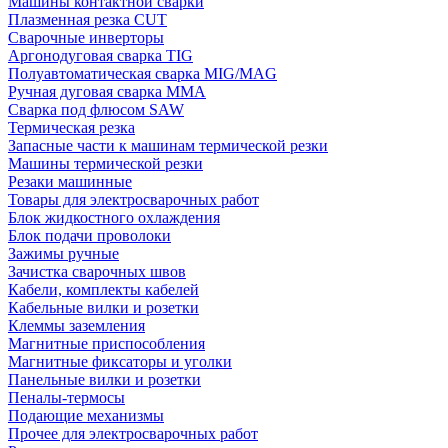
Машины контактной сварки
Плазменная резка CUT
Сварочные инверторы
Аргонодуговая сварка TIG
Полуавтоматическая сварка MIG/MAG
Ручная дуговая сварка MMA
Сварка под флюсом SAW
Термическая резка
Запасные части к машинам термической резки
Машины термической резки
Резаки машинные
Товары для электросварочных работ
Блок жидкостного охлаждения
Блок подачи проволоки
Зажимы ручные
Зачистка сварочных швов
Кабели, комплекты кабелей
Кабельные вилки и розетки
Клеммы заземления
Магнитные приспособления
Магнитные фиксаторы и уголки
Панельные вилки и розетки
Пеналы-термосы
Подающие механизмы
Прочее для электросварочных работ