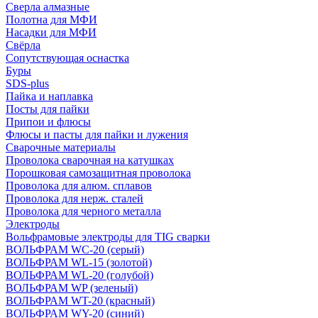
Сверла алмазные
Полотна для МФИ
Насадки для МФИ
Свёрла
Сопутствующая оснастка
Буры
SDS-plus
Пайка и наплавка
Посты для пайки
Припои и флюсы
Флюсы и пасты для пайки и лужения
Сварочные материалы
Проволока сварочная на катушках
Порошковая самозащитная проволока
Проволока для алюм. сплавов
Проволока для нерж. сталей
Проволока для черного металла
Электроды
Вольфрамовые электроды для TIG сварки
ВОЛЬФРАМ WC-20 (серый)
ВОЛЬФРАМ WL-15 (золотой)
ВОЛЬФРАМ WL-20 (голубой)
ВОЛЬФРАМ WP (зеленый)
ВОЛЬФРАМ WT-20 (красный)
ВОЛЬФРАМ WY-20 (синий)