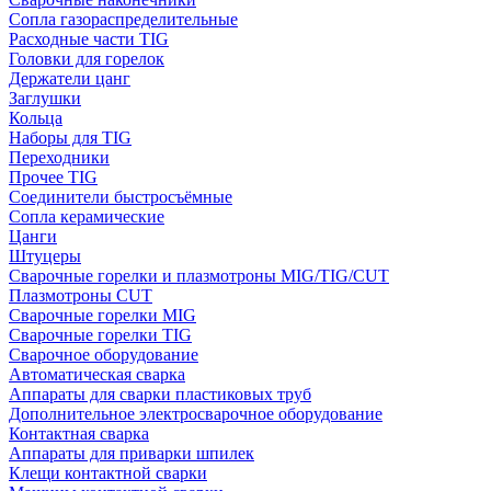
Сопла газораспределительные
Расходные части TIG
Головки для горелок
Держатели цанг
Заглушки
Кольца
Наборы для TIG
Переходники
Прочее TIG
Соединители быстросъёмные
Сопла керамические
Цанги
Штуцеры
Сварочные горелки и плазмотроны MIG/TIG/CUT
Плазмотроны CUT
Сварочные горелки MIG
Сварочные горелки TIG
Сварочное оборудование
Автоматическая сварка
Аппараты для сварки пластиковых труб
Дополнительное электросварочное оборудование
Контактная сварка
Аппараты для приварки шпилек
Клещи контактной сварки