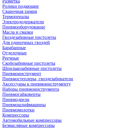
Разметка
Ролики подающие
Сварочная химия
Термопеналы
Электрододержатели
Пневмооборудование
Масла и смазки
Гвоздезабивные пистолеты
Для одиночных гвоздей
Барабанные
Отделочные
Реечные
Скобозабивные пистолеты
Шпилькозабивные пистолеты
Пневмоинструмент
Пневмостеплеры, гвоздезабиватели
Аксессуары к пневмоинструменту
Наборы пневмоинструмента
Пневмогайковерты
Пневмодрели
Пневмошлифмашины
Пневмомолотки
Компрессоры
Автомобильные компрессоры
Безмасляные компрессоры