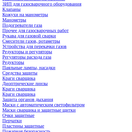
ЗИП для газосварочного оборудования
Клапаны
Кожухи на манометры
Манометры
Подогреватели газа
Прочее для газосварочных работ
Рукава для газовой сварки
Смесители газов, ротаметры
Устройства для перекачки газов
Редукторы и регуляторы
Регуляторы расхода газа
Редукторы
Паяльные лампы, насадки
Средства защиты
Краги сварщика
Диоптрические линзы
Краги сварщика
Краги сварщика
Защита органов дыхания
Маски с автоматическим светофильтром
Маски сварщика и защитные щитки
Очки защитные
Перчатки
Пластины защитные
Пожарная безопасность