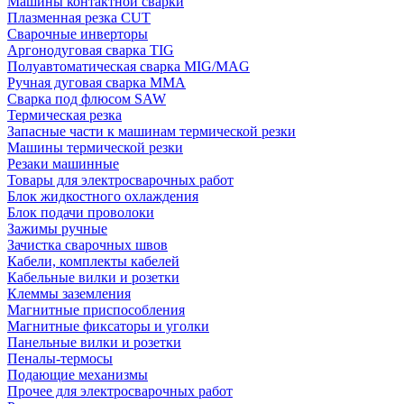
Машины контактной сварки
Плазменная резка CUT
Сварочные инверторы
Аргонодуговая сварка TIG
Полуавтоматическая сварка MIG/MAG
Ручная дуговая сварка MMA
Сварка под флюсом SAW
Термическая резка
Запасные части к машинам термической резки
Машины термической резки
Резаки машинные
Товары для электросварочных работ
Блок жидкостного охлаждения
Блок подачи проволоки
Зажимы ручные
Зачистка сварочных швов
Кабели, комплекты кабелей
Кабельные вилки и розетки
Клеммы заземления
Магнитные приспособления
Магнитные фиксаторы и уголки
Панельные вилки и розетки
Пеналы-термосы
Подающие механизмы
Прочее для электросварочных работ