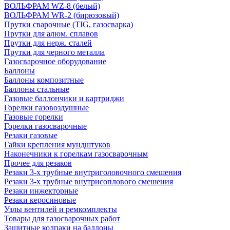
ВОЛЬФРАМ WZ-8 (белый)
ВОЛЬФРАМ WR-2 (бирюзовый)
Прутки сварочные (TIG, газосварка)
Прутки для алюм. сплавов
Прутки для нерж. сталей
Прутки для черного металла
Газосварочное оборудование
Баллоны
Баллоны композитные
Баллоны стальные
Газовые баллончики и картриджи
Горелки газовоздушные
Газовые горелки
Горелки газосварочные
Резаки газовые
Гайки крепления мундштуков
Наконечники к горелкам газосварочным
Прочее для резаков
Резаки 3-х трубные внутриголовочного смешения
Резаки 3-х трубные внутрисоплового смешения
Резаки инжекторные
Резаки керосиновые
Узлы вентилей и ремкомплекты
Товары для газосварочных работ
Защитные колпаки на баллоны