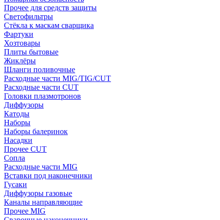
Прочее для средств защиты
Светофильтры
Стёкла к маскам сварщика
Фартуки
Хозтовары
Плиты бытовые
Жиклёры
Шланги поливочные
Расходные части MIG/TIG/CUT
Расходные части CUT
Головки плазмотронов
Диффузоры
Катоды
Наборы
Наборы балеринок
Насадки
Прочее CUT
Сопла
Расходные части MIG
Вставки под наконечники
Гусаки
Диффузоры газовые
Каналы направляющие
Прочее MIG
Сварочные наконечники