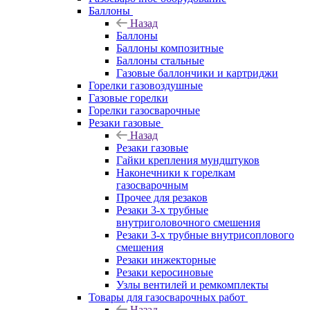
Баллоны
Назад
Баллоны
Баллоны композитные
Баллоны стальные
Газовые баллончики и картриджи
Горелки газовоздушные
Газовые горелки
Горелки газосварочные
Резаки газовые
Назад
Резаки газовые
Гайки крепления мундштуков
Наконечники к горелкам
газосварочным
Прочее для резаков
Резаки 3-х трубные
внутриголовочного смешения
Резаки 3-х трубные внутрисоплового
смешения
Резаки инжекторные
Резаки керосиновые
Узлы вентилей и ремкомплекты
Товары для газосварочных работ
Назад