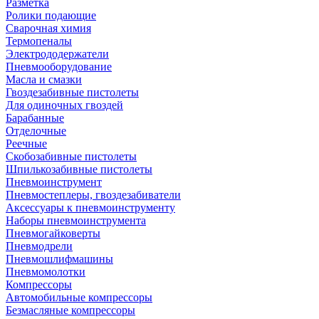
Разметка
Ролики подающие
Сварочная химия
Термопеналы
Электрододержатели
Пневмооборудование
Масла и смазки
Гвоздезабивные пистолеты
Для одиночных гвоздей
Барабанные
Отделочные
Реечные
Скобозабивные пистолеты
Шпилькозабивные пистолеты
Пневмоинструмент
Пневмостеплеры, гвоздезабиватели
Аксессуары к пневмоинструменту
Наборы пневмоинструмента
Пневмогайковерты
Пневмодрели
Пневмошлифмашины
Пневмомолотки
Компрессоры
Автомобильные компрессоры
Безмасляные компрессоры