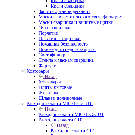
Краги сварщика
Краги сварщика
Защита органов дыхания
Маски с автоматическим светофильтром
Маски сварщика и защитные щитки
Очки защитные
Перчатки
Пластины защитные
Пожарная безопасность
Прочее для средств защиты
Светофильтры
Стёкла к маскам сварщика
Фартуки
Хозтовары
Назад
Хозтовары
Плиты бытовые
Жиклёры
Шланги поливочные
Расходные части MIG/TIG/CUT
Назад
Расходные части MIG/TIG/CUT
Расходные части CUT
Назад
Расходные части CUT