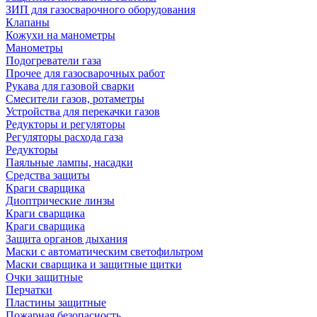
ЗИП для газосварочного оборудования
Клапаны
Кожухи на манометры
Манометры
Подогреватели газа
Прочее для газосварочных работ
Рукава для газовой сварки
Смесители газов, ротаметры
Устройства для перекачки газов
Редукторы и регуляторы
Регуляторы расхода газа
Редукторы
Паяльные лампы, насадки
Средства защиты
Краги сварщика
Диоптрические линзы
Краги сварщика
Краги сварщика
Защита органов дыхания
Маски с автоматическим светофильтром
Маски сварщика и защитные щитки
Очки защитные
Перчатки
Пластины защитные
Пожарная безопасность