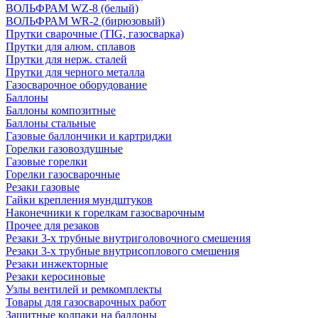
ВОЛЬФРАМ WZ-8 (белый)
ВОЛЬФРАМ WR-2 (бирюзовый)
Прутки сварочные (TIG, газосварка)
Прутки для алюм. сплавов
Прутки для нерж. сталей
Прутки для черного металла
Газосварочное оборудование
Баллоны
Баллоны композитные
Баллоны стальные
Газовые баллончики и картриджи
Горелки газовоздушные
Газовые горелки
Горелки газосварочные
Резаки газовые
Гайки крепления мундштуков
Наконечники к горелкам газосварочным
Прочее для резаков
Резаки 3-х трубные внутриголовочного смешения
Резаки 3-х трубные внутрисоплового смешения
Резаки инжекторные
Резаки керосиновые
Узлы вентилей и ремкомплекты
Товары для газосварочных работ
Защитные колпаки на баллоны