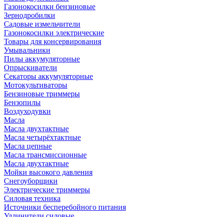
Газонокосилки бензиновые
Зернодробилки
Садовые измельчители
Газонокосилки электрические
Товары для консервирования
Умывальники
Пилы аккумуляторные
Опрыскиватели
Секаторы аккумуляторные
Мотокультиваторы
Бензиновые триммеры
Бензопилы
Воздуходувки
Масла
Масла двухтактные
Масла четырёхтактные
Масла цепные
Масла трансмиссионные
Масла двухтактные
Мойки высокого давления
Снегоуборщики
Электрические триммеры
Силовая техника
Источники бесперебойного питания
Удлинители силовые