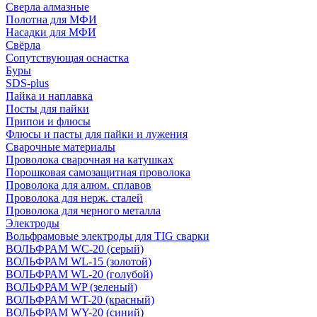
Сверла алмазные
Полотна для МФИ
Насадки для МФИ
Свёрла
Сопутствующая оснастка
Буры
SDS-plus
Пайка и наплавка
Посты для пайки
Припои и флюсы
Флюсы и пасты для пайки и лужения
Сварочные материалы
Проволока сварочная на катушках
Порошковая самозащитная проволока
Проволока для алюм. сплавов
Проволока для нерж. сталей
Проволока для черного металла
Электроды
Вольфрамовые электроды для TIG сварки
ВОЛЬФРАМ WC-20 (серый)
ВОЛЬФРАМ WL-15 (золотой)
ВОЛЬФРАМ WL-20 (голубой)
ВОЛЬФРАМ WP (зеленый)
ВОЛЬФРАМ WT-20 (красный)
ВОЛЬФРАМ WY-20 (синий)