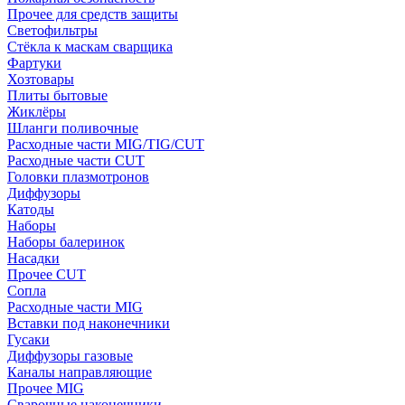
Прочее для средств защиты
Светофильтры
Стёкла к маскам сварщика
Фартуки
Хозтовары
Плиты бытовые
Жиклёры
Шланги поливочные
Расходные части MIG/TIG/CUT
Расходные части CUT
Головки плазмотронов
Диффузоры
Катоды
Наборы
Наборы балеринок
Насадки
Прочее CUT
Сопла
Расходные части MIG
Вставки под наконечники
Гусаки
Диффузоры газовые
Каналы направляющие
Прочее MIG
Сварочные наконечники