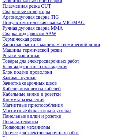
Машины контактной сварки
Плазменная резка CUT
Сварочные инверторы
Аргонодуговая сварка TIG
Полуавтоматическая сварка MIG/MAG
Ручная дуговая сварка MMA
Сварка под флюсом SAW
Термическая резка
Запасные части к машинам термической резки
Машины термической резки
Резаки машинные
Товары для электросварочных работ
Блок жидкостного охлаждения
Блок подачи проволоки
Зажимы ручные
Зачистка сварочных швов
Кабели, комплекты кабелей
Кабельные вилки и розетки
Клеммы заземления
Магнитные приспособления
Магнитные фиксаторы и уголки
Панельные вилки и розетки
Пеналы-термосы
Подающие механизмы
Прочее для электросварочных работ