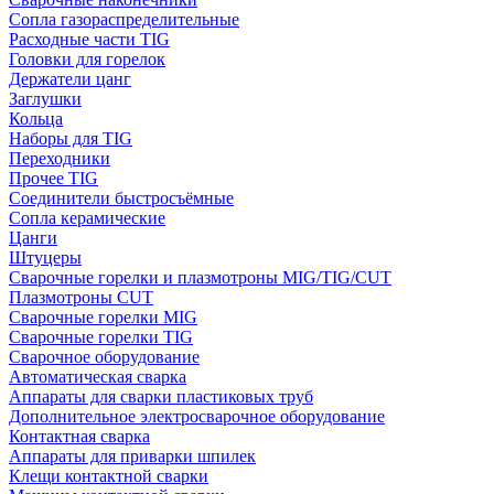
Сопла газораспределительные
Расходные части TIG
Головки для горелок
Держатели цанг
Заглушки
Кольца
Наборы для TIG
Переходники
Прочее TIG
Соединители быстросъёмные
Сопла керамические
Цанги
Штуцеры
Сварочные горелки и плазмотроны MIG/TIG/CUT
Плазмотроны CUT
Сварочные горелки MIG
Сварочные горелки TIG
Сварочное оборудование
Автоматическая сварка
Аппараты для сварки пластиковых труб
Дополнительное электросварочное оборудование
Контактная сварка
Аппараты для приварки шпилек
Клещи контактной сварки