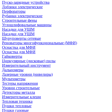
Пуско-зарядные устройства
Лобзики электрические
Перфораторы
Рубанки электрические
Строительные фены
Углошлифовальные машины
Насадки для УШМ
Насадки для УШМ
Шуруповерты сетевые
Реноваторы многофункциональные (МФИ)
Оснастка для МФИ
Оснастка для МФИ
Гайковерты
Циркулярные (дисковые) пилы
Измерительный инструмент
Дальномеры
Лазерные уровни (нивелиры)
Мультиметры
Тестеры напряжения
Уровни строительные
Детекторы металла
Измерительные клещи
Тепловая техника
Пушки тепловые
Пушки газовые