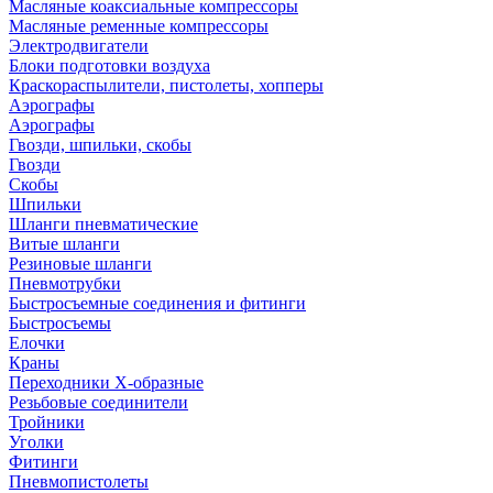
Масляные коаксиальные компрессоры
Масляные ременные компрессоры
Электродвигатели
Блоки подготовки воздуха
Краскораспылители, пистолеты, хопперы
Аэрографы
Аэрографы
Гвозди, шпильки, скобы
Гвозди
Скобы
Шпильки
Шланги пневматические
Витые шланги
Резиновые шланги
Пневмотрубки
Быстросъемные соединения и фитинги
Быстросъемы
Елочки
Краны
Переходники Х-образные
Резьбовые соединители
Тройники
Уголки
Фитинги
Пневмопистолеты