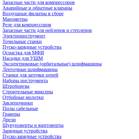
Запасные части для компрессоров
Аварийные и обратные клапаны
Воздушные фильтры в сборе
Манометры
Реле для компрессоров
Запасные части для нейлеров и степлеров
Электроинструмент
Точильные станки
Пуско-зарядные устройства
Оснастка для МФИ
Насадки для УШМ
Эксцентриковые (орбитальные) шлифмашины
Ленточные шлифмашины
Станки для заточки цепей
Наборы инструмента
Штроборезы
Строительные миксеры
Отбойные молотки
Заклепочники
Пилы сабельные
Граверы
Дрели
Шуруповерты и винтоверты
Зарядные устройства
Пуско-зарядные устройства