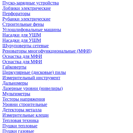
Пуско-зарядные устройства
Лобзики электрические
Перфораторы
Рубанки электрические
Строительные фены
Углошлифовальные машины
Насадки для УШМ
Насадки для УШМ
Шуруповерты сетевые
Реноваторы многофункциональные (МФИ)
Оснастка для МФИ
Оснастка для МФИ
Гайковерты
Циркулярные (дисковые) пилы
Измерительный инструмент
Дальномеры
Лазерные уровни (нивелиры)
Мультиметры
Тестеры напряжения
Уровни строительные
Детекторы металла
Измерительные клещи
Тепловая техника
Пушки тепловые
Пушки газовые