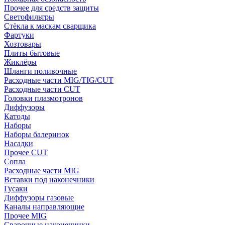
Прочее для средств защиты
Светофильтры
Стёкла к маскам сварщика
Фартуки
Хозтовары
Плиты бытовые
Жиклёры
Шланги поливочные
Расходные части MIG/TIG/CUT
Расходные части CUT
Головки плазмотронов
Диффузоры
Катоды
Наборы
Наборы балеринок
Насадки
Прочее CUT
Сопла
Расходные части MIG
Вставки под наконечники
Гусаки
Диффузоры газовые
Каналы направляющие
Прочее MIG
Сварочные наконечники