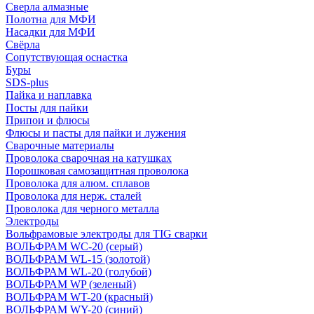
Сверла алмазные
Полотна для МФИ
Насадки для МФИ
Свёрла
Сопутствующая оснастка
Буры
SDS-plus
Пайка и наплавка
Посты для пайки
Припои и флюсы
Флюсы и пасты для пайки и лужения
Сварочные материалы
Проволока сварочная на катушках
Порошковая самозащитная проволока
Проволока для алюм. сплавов
Проволока для нерж. сталей
Проволока для черного металла
Электроды
Вольфрамовые электроды для TIG сварки
ВОЛЬФРАМ WC-20 (серый)
ВОЛЬФРАМ WL-15 (золотой)
ВОЛЬФРАМ WL-20 (голубой)
ВОЛЬФРАМ WP (зеленый)
ВОЛЬФРАМ WT-20 (красный)
ВОЛЬФРАМ WY-20 (синий)