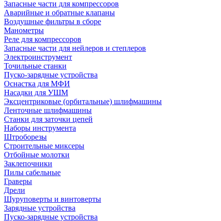
Запасные части для компрессоров
Аварийные и обратные клапаны
Воздушные фильтры в сборе
Манометры
Реле для компрессоров
Запасные части для нейлеров и степлеров
Электроинструмент
Точильные станки
Пуско-зарядные устройства
Оснастка для МФИ
Насадки для УШМ
Эксцентриковые (орбитальные) шлифмашины
Ленточные шлифмашины
Станки для заточки цепей
Наборы инструмента
Штроборезы
Строительные миксеры
Отбойные молотки
Заклепочники
Пилы сабельные
Граверы
Дрели
Шуруповерты и винтоверты
Зарядные устройства
Пуско-зарядные устройства