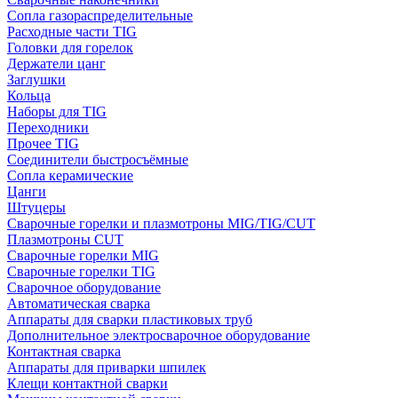
Сопла газораспределительные
Расходные части TIG
Головки для горелок
Держатели цанг
Заглушки
Кольца
Наборы для TIG
Переходники
Прочее TIG
Соединители быстросъёмные
Сопла керамические
Цанги
Штуцеры
Сварочные горелки и плазмотроны MIG/TIG/CUT
Плазмотроны CUT
Сварочные горелки MIG
Сварочные горелки TIG
Сварочное оборудование
Автоматическая сварка
Аппараты для сварки пластиковых труб
Дополнительное электросварочное оборудование
Контактная сварка
Аппараты для приварки шпилек
Клещи контактной сварки