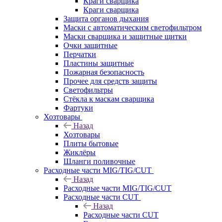
Краги сварщика
Краги сварщика
Защита органов дыхания
Маски с автоматическим светофильтром
Маски сварщика и защитные щитки
Очки защитные
Перчатки
Пластины защитные
Пожарная безопасность
Прочее для средств защиты
Светофильтры
Стёкла к маскам сварщика
Фартуки
Хозтовары
Назад
Хозтовары
Плиты бытовые
Жиклёры
Шланги поливочные
Расходные части MIG/TIG/CUT
Назад
Расходные части MIG/TIG/CUT
Расходные части CUT
Назад
Расходные части CUT