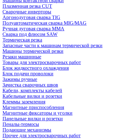
Машины контактной сварки
Плазменная резка CUT
Сварочные инверторы
Аргонодуговая сварка TIG
Полуавтоматическая сварка MIG/MAG
Ручная дуговая сварка MMA
Сварка под флюсом SAW
Термическая резка
Запасные части к машинам термической резки
Машины термической резки
Резаки машинные
Товары для электросварочных работ
Блок жидкостного охлаждения
Блок подачи проволоки
Зажимы ручные
Зачистка сварочных швов
Кабели, комплекты кабелей
Кабельные вилки и розетки
Клеммы заземления
Магнитные приспособления
Магнитные фиксаторы и уголки
Панельные вилки и розетки
Пеналы-термосы
Подающие механизмы
Прочее для электросварочных работ