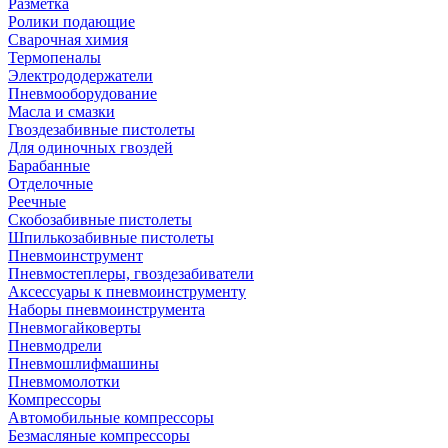
Разметка
Ролики подающие
Сварочная химия
Термопеналы
Электрододержатели
Пневмооборудование
Масла и смазки
Гвоздезабивные пистолеты
Для одиночных гвоздей
Барабанные
Отделочные
Реечные
Скобозабивные пистолеты
Шпилькозабивные пистолеты
Пневмоинструмент
Пневмостеплеры, гвоздезабиватели
Аксессуары к пневмоинструменту
Наборы пневмоинструмента
Пневмогайковерты
Пневмодрели
Пневмошлифмашины
Пневмомолотки
Компрессоры
Автомобильные компрессоры
Безмасляные компрессоры