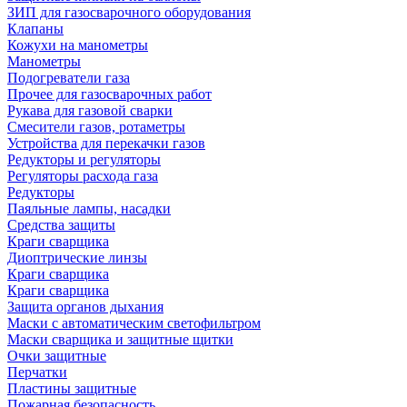
ЗИП для газосварочного оборудования
Клапаны
Кожухи на манометры
Манометры
Подогреватели газа
Прочее для газосварочных работ
Рукава для газовой сварки
Смесители газов, ротаметры
Устройства для перекачки газов
Редукторы и регуляторы
Регуляторы расхода газа
Редукторы
Паяльные лампы, насадки
Средства защиты
Краги сварщика
Диоптрические линзы
Краги сварщика
Краги сварщика
Защита органов дыхания
Маски с автоматическим светофильтром
Маски сварщика и защитные щитки
Очки защитные
Перчатки
Пластины защитные
Пожарная безопасность