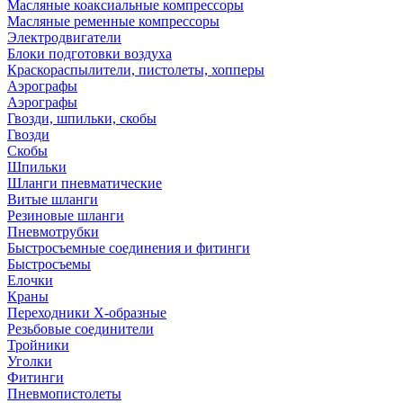
Масляные коаксиальные компрессоры
Масляные ременные компрессоры
Электродвигатели
Блоки подготовки воздуха
Краскораспылители, пистолеты, хопперы
Аэрографы
Аэрографы
Гвозди, шпильки, скобы
Гвозди
Скобы
Шпильки
Шланги пневматические
Витые шланги
Резиновые шланги
Пневмотрубки
Быстросъемные соединения и фитинги
Быстросъемы
Елочки
Краны
Переходники Х-образные
Резьбовые соединители
Тройники
Уголки
Фитинги
Пневмопистолеты