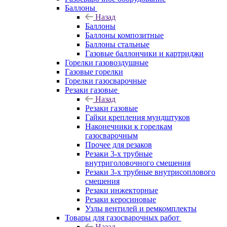
Баллоны
Назад
Баллоны
Баллоны композитные
Баллоны стальные
Газовые баллончики и картриджи
Горелки газовоздушные
Газовые горелки
Горелки газосварочные
Резаки газовые
Назад
Резаки газовые
Гайки крепления мундштуков
Наконечники к горелкам
газосварочным
Прочее для резаков
Резаки 3-х трубные
внутриголовочного смешения
Резаки 3-х трубные внутрисоплового
смешения
Резаки инжекторные
Резаки керосиновые
Узлы вентилей и ремкомплекты
Товары для газосварочных работ
Назад