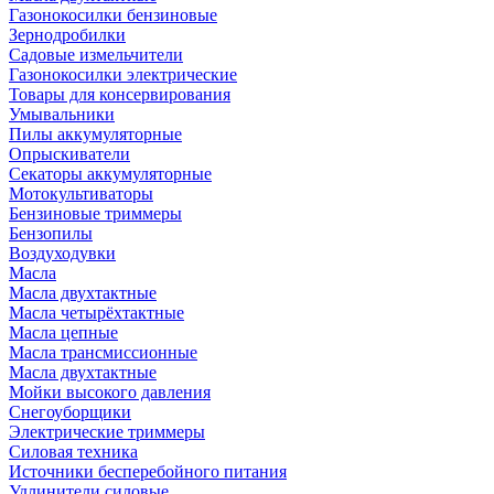
Газонокосилки бензиновые
Зернодробилки
Садовые измельчители
Газонокосилки электрические
Товары для консервирования
Умывальники
Пилы аккумуляторные
Опрыскиватели
Секаторы аккумуляторные
Мотокультиваторы
Бензиновые триммеры
Бензопилы
Воздуходувки
Масла
Масла двухтактные
Масла четырёхтактные
Масла цепные
Масла трансмиссионные
Масла двухтактные
Мойки высокого давления
Снегоуборщики
Электрические триммеры
Силовая техника
Источники бесперебойного питания
Удлинители силовые