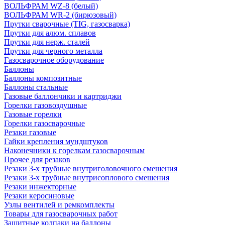
ВОЛЬФРАМ WZ-8 (белый)
ВОЛЬФРАМ WR-2 (бирюзовый)
Прутки сварочные (TIG, газосварка)
Прутки для алюм. сплавов
Прутки для нерж. сталей
Прутки для черного металла
Газосварочное оборудование
Баллоны
Баллоны композитные
Баллоны стальные
Газовые баллончики и картриджи
Горелки газовоздушные
Газовые горелки
Горелки газосварочные
Резаки газовые
Гайки крепления мундштуков
Наконечники к горелкам газосварочным
Прочее для резаков
Резаки 3-х трубные внутриголовочного смешения
Резаки 3-х трубные внутрисоплового смешения
Резаки инжекторные
Резаки керосиновые
Узлы вентилей и ремкомплекты
Товары для газосварочных работ
Защитные колпаки на баллоны