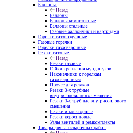
Баллоны
Назад
Баллоны
Баллоны композитные
Баллоны стальные
Газовые баллончики и картриджи
Горелки газовоздушные
Газовые горелки
Горелки газосварочные
Резаки газовые
Назад
Резаки газовые
Гайки крепления мундштуков
Наконечники к горелкам
газосварочным
Прочее для резаков
Резаки 3-х трубные
внутриголовочного смешения
Резаки 3-х трубные внутрисоплового
смешения
Резаки инжекторные
Резаки керосиновые
Узлы вентилей и ремкомплекты
Товары для газосварочных работ
Назад