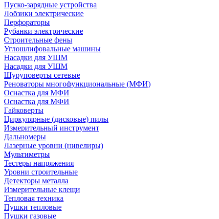
Пуско-зарядные устройства
Лобзики электрические
Перфораторы
Рубанки электрические
Строительные фены
Углошлифовальные машины
Насадки для УШМ
Насадки для УШМ
Шуруповерты сетевые
Реноваторы многофункциональные (МФИ)
Оснастка для МФИ
Оснастка для МФИ
Гайковерты
Циркулярные (дисковые) пилы
Измерительный инструмент
Дальномеры
Лазерные уровни (нивелиры)
Мультиметры
Тестеры напряжения
Уровни строительные
Детекторы металла
Измерительные клещи
Тепловая техника
Пушки тепловые
Пушки газовые