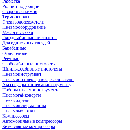
Разметка
Ролики подающие
Сварочная химия
Термопеналы
Электрододержатели
Пневмооборудование
Масла и смазки
Гвоздезабивные пистолеты
Для одиночных гвоздей
Барабанные
Отделочные
Реечные
Скобозабивные пистолеты
Шпилькозабивные пистолеты
Пневмоинструмент
Пневмостеплеры, гвоздезабиватели
Аксессуары к пневмоинструменту
Наборы пневмоинструмента
Пневмогайковерты
Пневмодрели
Пневмошлифмашины
Пневмомолотки
Компрессоры
Автомобильные компрессоры
Безмасляные компрессоры