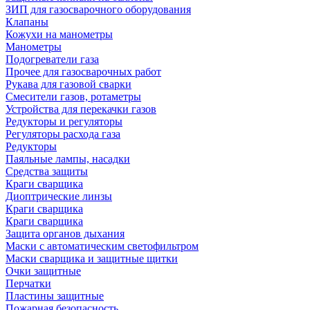
ЗИП для газосварочного оборудования
Клапаны
Кожухи на манометры
Манометры
Подогреватели газа
Прочее для газосварочных работ
Рукава для газовой сварки
Смесители газов, ротаметры
Устройства для перекачки газов
Редукторы и регуляторы
Регуляторы расхода газа
Редукторы
Паяльные лампы, насадки
Средства защиты
Краги сварщика
Диоптрические линзы
Краги сварщика
Краги сварщика
Защита органов дыхания
Маски с автоматическим светофильтром
Маски сварщика и защитные щитки
Очки защитные
Перчатки
Пластины защитные
Пожарная безопасность