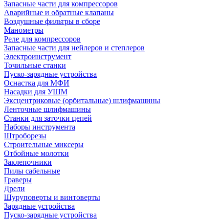
Запасные части для компрессоров
Аварийные и обратные клапаны
Воздушные фильтры в сборе
Манометры
Реле для компрессоров
Запасные части для нейлеров и степлеров
Электроинструмент
Точильные станки
Пуско-зарядные устройства
Оснастка для МФИ
Насадки для УШМ
Эксцентриковые (орбитальные) шлифмашины
Ленточные шлифмашины
Станки для заточки цепей
Наборы инструмента
Штроборезы
Строительные миксеры
Отбойные молотки
Заклепочники
Пилы сабельные
Граверы
Дрели
Шуруповерты и винтоверты
Зарядные устройства
Пуско-зарядные устройства