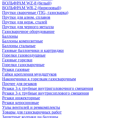
ВОЛЬФРАМ WZ-8 (белый)
ВОЛЬФРАМ WR-2 (бирюзовый)
Прутки сварочные (TIG, газосварка)
Прутки для алюм. сплавов
Прутки для нерж. сталей
Прутки для черного металла
Газосварочное оборудование
Баллоны
Баллоны композитные
Баллоны стальные
Газовые баллончики и картриджи
Горелки газовоздушные
Газовые горелки
Горелки газосварочные
Резаки газовые
Гайки крепления мундштуков
Наконечники к горелкам газосварочным
Прочее для резаков
Резаки 3-х трубные внутриголовочного смешения
Резаки 3-х трубные внутрисоплового смешения
Резаки инжекторные
Резаки керосиновые
Узлы вентилей и ремкомплекты
Товары для газосварочных работ
Защитные колпаки на баллоны