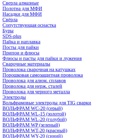
Сверла алмазные
Полотна для МФИ
Насадки для МФИ
Свёрла
Сопутствующая оснастка
Буры
SDS-plus
Пайка и наплавка
Посты для пайки
Припои и флюсы
Флюсы и пасты для пайки и лужения
Сварочные материалы
Проволока сварочная на катушках
Порошковая самозащитная проволока
Проволока для алюм. сплавов
Проволока для нерж. сталей
Проволока для черного металла
Электроды
Вольфрамовые электроды для TIG сварки
ВОЛЬФРАМ WC-20 (серый)
ВОЛЬФРАМ WL-15 (золотой)
ВОЛЬФРАМ WL-20 (голубой)
ВОЛЬФРАМ WP (зеленый)
ВОЛЬФРАМ WT-20 (красный)
ВОЛЬФРАМ WY-20 (синий)