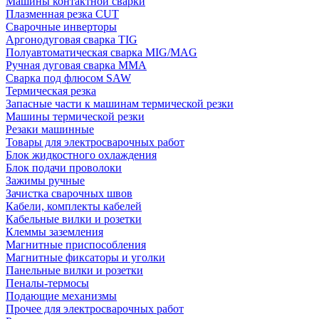
Машины контактной сварки
Плазменная резка CUT
Сварочные инверторы
Аргонодуговая сварка TIG
Полуавтоматическая сварка MIG/MAG
Ручная дуговая сварка MMA
Сварка под флюсом SAW
Термическая резка
Запасные части к машинам термической резки
Машины термической резки
Резаки машинные
Товары для электросварочных работ
Блок жидкостного охлаждения
Блок подачи проволоки
Зажимы ручные
Зачистка сварочных швов
Кабели, комплекты кабелей
Кабельные вилки и розетки
Клеммы заземления
Магнитные приспособления
Магнитные фиксаторы и уголки
Панельные вилки и розетки
Пеналы-термосы
Подающие механизмы
Прочее для электросварочных работ