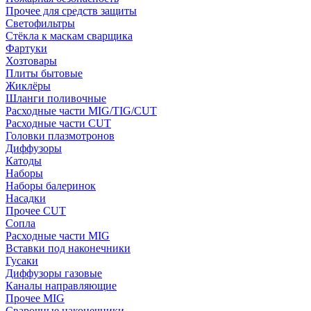
Прочее для средств защиты
Светофильтры
Стёкла к маскам сварщика
Фартуки
Хозтовары
Плиты бытовые
Жиклёры
Шланги поливочные
Расходные части MIG/TIG/CUT
Расходные части CUT
Головки плазмотронов
Диффузоры
Катоды
Наборы
Наборы балеринок
Насадки
Прочее CUT
Сопла
Расходные части MIG
Вставки под наконечники
Гусаки
Диффузоры газовые
Каналы направляющие
Прочее MIG
Сварочные наконечники