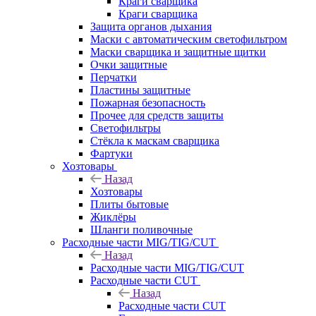
Краги сварщика
Краги сварщика
Защита органов дыхания
Маски с автоматическим светофильтром
Маски сварщика и защитные щитки
Очки защитные
Перчатки
Пластины защитные
Пожарная безопасность
Прочее для средств защиты
Светофильтры
Стёкла к маскам сварщика
Фартуки
Хозтовары
Назад
Хозтовары
Плиты бытовые
Жиклёры
Шланги поливочные
Расходные части MIG/TIG/CUT
Назад
Расходные части MIG/TIG/CUT
Расходные части CUT
Назад
Расходные части CUT