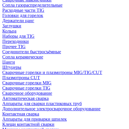
Сопла газораспределительные
Расходные части TIG
Головки для горелок
Держатели цанг
Заглушки
Кольца
Наборы для TIG
Переходники
Прочее TIG
Соединители быстросъёмные
Сопла керамические
Цанги
Штуцеры
Сварочные горелки и плазмотроны MIG/TIG/CUT
Плазмотроны CUT
Сварочные горелки MIG
Сварочные горелки TIG
Сварочное оборудование
Автоматическая сварка
Аппараты для сварки пластиковых труб
Дополнительное электросварочное оборудование
Контактная сварка
Аппараты для приварки шпилек
Клещи контактной сварки