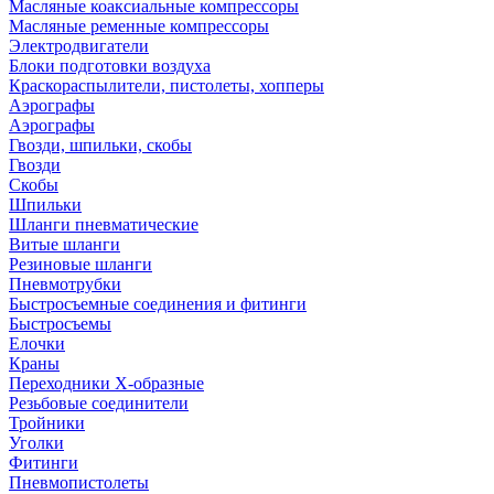
Масляные коаксиальные компрессоры
Масляные ременные компрессоры
Электродвигатели
Блоки подготовки воздуха
Краскораспылители, пистолеты, хопперы
Аэрографы
Аэрографы
Гвозди, шпильки, скобы
Гвозди
Скобы
Шпильки
Шланги пневматические
Витые шланги
Резиновые шланги
Пневмотрубки
Быстросъемные соединения и фитинги
Быстросъемы
Елочки
Краны
Переходники Х-образные
Резьбовые соединители
Тройники
Уголки
Фитинги
Пневмопистолеты