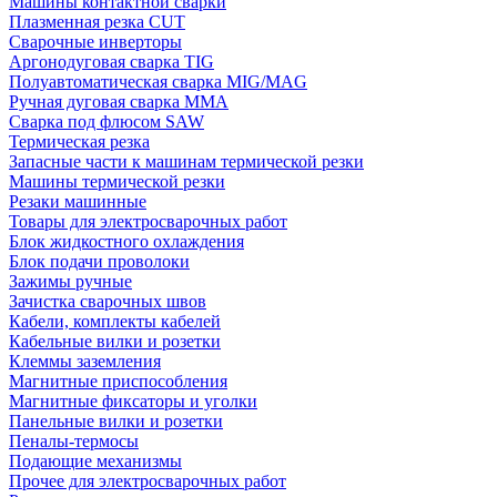
Машины контактной сварки
Плазменная резка CUT
Сварочные инверторы
Аргонодуговая сварка TIG
Полуавтоматическая сварка MIG/MAG
Ручная дуговая сварка MMA
Сварка под флюсом SAW
Термическая резка
Запасные части к машинам термической резки
Машины термической резки
Резаки машинные
Товары для электросварочных работ
Блок жидкостного охлаждения
Блок подачи проволоки
Зажимы ручные
Зачистка сварочных швов
Кабели, комплекты кабелей
Кабельные вилки и розетки
Клеммы заземления
Магнитные приспособления
Магнитные фиксаторы и уголки
Панельные вилки и розетки
Пеналы-термосы
Подающие механизмы
Прочее для электросварочных работ