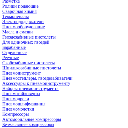
Разметка
Ролики подающие
Сварочная химия
Термопеналы
Электрододержатели
Пневмооборудование
Масла и смазки
Гвоздезабивные пистолеты
Для одиночных гвоздей
Барабанные
Отделочные
Реечные
Скобозабивные пистолеты
Шпилькозабивные пистолеты
Пневмоинструмент
Пневмостеплеры, гвоздезабиватели
Аксессуары к пневмоинструменту
Наборы пневмоинструмента
Пневмогайковерты
Пневмодрели
Пневмошлифмашины
Пневмомолотки
Компрессоры
Автомобильные компрессоры
Безмасляные компрессоры