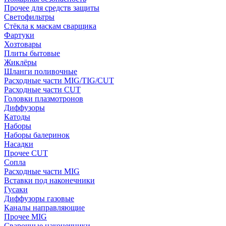
Прочее для средств защиты
Светофильтры
Стёкла к маскам сварщика
Фартуки
Хозтовары
Плиты бытовые
Жиклёры
Шланги поливочные
Расходные части MIG/TIG/CUT
Расходные части CUT
Головки плазмотронов
Диффузоры
Катоды
Наборы
Наборы балеринок
Насадки
Прочее CUT
Сопла
Расходные части MIG
Вставки под наконечники
Гусаки
Диффузоры газовые
Каналы направляющие
Прочее MIG
Сварочные наконечники