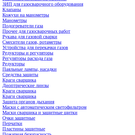
ЗИП для газосварочного оборудования
Клапаны
Кожухи на манометры
Манометры
Подогреватели газа
Прочее для газосварочных работ
Рукава для газовой сварки
Смесители газов, ротаметры
Устройства для перекачки газов
Редукторы и регуляторы
Регуляторы расхода газа
Редукторы
Паяльные лампы, насадки
Средства защиты
Краги сварщика
Диоптрические линзы
Краги сварщика
Краги сварщика
Защита органов дыхания
Маски с автоматическим светофильтром
Маски сварщика и защитные щитки
Очки защитные
Перчатки
Пластины защитные
Пожарная безопасность