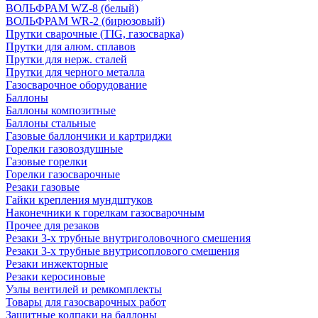
ВОЛЬФРАМ WZ-8 (белый)
ВОЛЬФРАМ WR-2 (бирюзовый)
Прутки сварочные (TIG, газосварка)
Прутки для алюм. сплавов
Прутки для нерж. сталей
Прутки для черного металла
Газосварочное оборудование
Баллоны
Баллоны композитные
Баллоны стальные
Газовые баллончики и картриджи
Горелки газовоздушные
Газовые горелки
Горелки газосварочные
Резаки газовые
Гайки крепления мундштуков
Наконечники к горелкам газосварочным
Прочее для резаков
Резаки 3-х трубные внутриголовочного смешения
Резаки 3-х трубные внутрисоплового смешения
Резаки инжекторные
Резаки керосиновые
Узлы вентилей и ремкомплекты
Товары для газосварочных работ
Защитные колпаки на баллоны