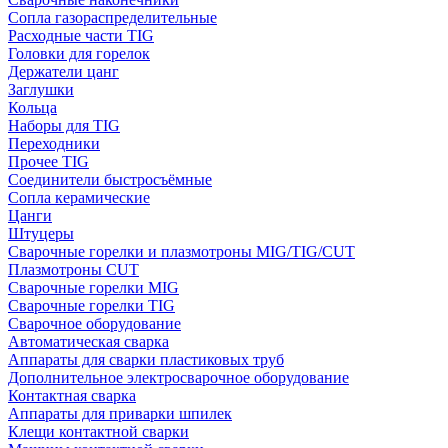
Сопла газораспределительные
Расходные части TIG
Головки для горелок
Держатели цанг
Заглушки
Кольца
Наборы для TIG
Переходники
Прочее TIG
Соединители быстросъёмные
Сопла керамические
Цанги
Штуцеры
Сварочные горелки и плазмотроны MIG/TIG/CUT
Плазмотроны CUT
Сварочные горелки MIG
Сварочные горелки TIG
Сварочное оборудование
Автоматическая сварка
Аппараты для сварки пластиковых труб
Дополнительное электросварочное оборудование
Контактная сварка
Аппараты для приварки шпилек
Клещи контактной сварки