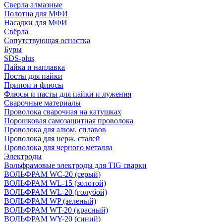
Сверла алмазные
Полотна для МФИ
Насадки для МФИ
Свёрла
Сопутствующая оснастка
Буры
SDS-plus
Пайка и наплавка
Посты для пайки
Припои и флюсы
Флюсы и пасты для пайки и лужения
Сварочные материалы
Проволока сварочная на катушках
Порошковая самозащитная проволока
Проволока для алюм. сплавов
Проволока для нерж. сталей
Проволока для черного металла
Электроды
Вольфрамовые электроды для TIG сварки
ВОЛЬФРАМ WC-20 (серый)
ВОЛЬФРАМ WL-15 (золотой)
ВОЛЬФРАМ WL-20 (голубой)
ВОЛЬФРАМ WP (зеленый)
ВОЛЬФРАМ WT-20 (красный)
ВОЛЬФРАМ WY-20 (синий)