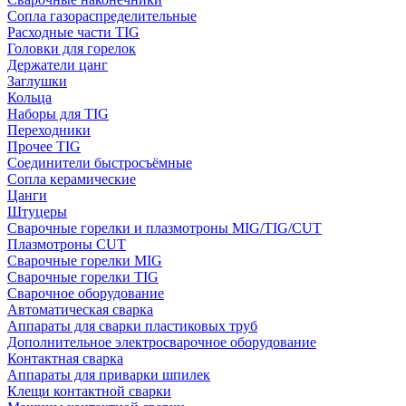
Сопла газораспределительные
Расходные части TIG
Головки для горелок
Держатели цанг
Заглушки
Кольца
Наборы для TIG
Переходники
Прочее TIG
Соединители быстросъёмные
Сопла керамические
Цанги
Штуцеры
Сварочные горелки и плазмотроны MIG/TIG/CUT
Плазмотроны CUT
Сварочные горелки MIG
Сварочные горелки TIG
Сварочное оборудование
Автоматическая сварка
Аппараты для сварки пластиковых труб
Дополнительное электросварочное оборудование
Контактная сварка
Аппараты для приварки шпилек
Клещи контактной сварки