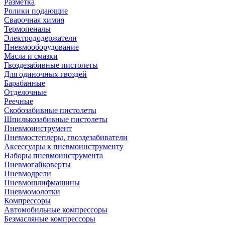
Разметка
Ролики подающие
Сварочная химия
Термопеналы
Электрододержатели
Пневмооборудование
Масла и смазки
Гвоздезабивные пистолеты
Для одиночных гвоздей
Барабанные
Отделочные
Реечные
Скобозабивные пистолеты
Шпилькозабивные пистолеты
Пневмоинструмент
Пневмостеплеры, гвоздезабиватели
Аксессуары к пневмоинструменту
Наборы пневмоинструмента
Пневмогайковерты
Пневмодрели
Пневмошлифмашины
Пневмомолотки
Компрессоры
Автомобильные компрессоры
Безмасляные компрессоры