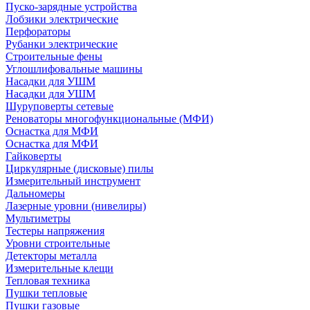
Пуско-зарядные устройства
Лобзики электрические
Перфораторы
Рубанки электрические
Строительные фены
Углошлифовальные машины
Насадки для УШМ
Насадки для УШМ
Шуруповерты сетевые
Реноваторы многофункциональные (МФИ)
Оснастка для МФИ
Оснастка для МФИ
Гайковерты
Циркулярные (дисковые) пилы
Измерительный инструмент
Дальномеры
Лазерные уровни (нивелиры)
Мультиметры
Тестеры напряжения
Уровни строительные
Детекторы металла
Измерительные клещи
Тепловая техника
Пушки тепловые
Пушки газовые