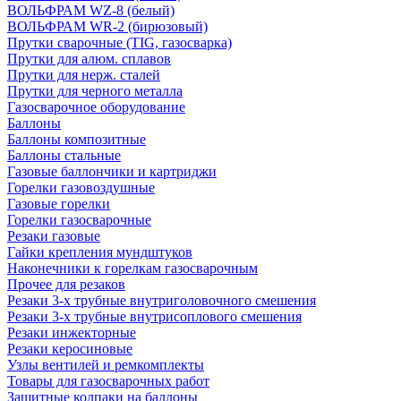
ВОЛЬФРАМ WZ-8 (белый)
ВОЛЬФРАМ WR-2 (бирюзовый)
Прутки сварочные (TIG, газосварка)
Прутки для алюм. сплавов
Прутки для нерж. сталей
Прутки для черного металла
Газосварочное оборудование
Баллоны
Баллоны композитные
Баллоны стальные
Газовые баллончики и картриджи
Горелки газовоздушные
Газовые горелки
Горелки газосварочные
Резаки газовые
Гайки крепления мундштуков
Наконечники к горелкам газосварочным
Прочее для резаков
Резаки 3-х трубные внутриголовочного смешения
Резаки 3-х трубные внутрисоплового смешения
Резаки инжекторные
Резаки керосиновые
Узлы вентилей и ремкомплекты
Товары для газосварочных работ
Защитные колпаки на баллоны