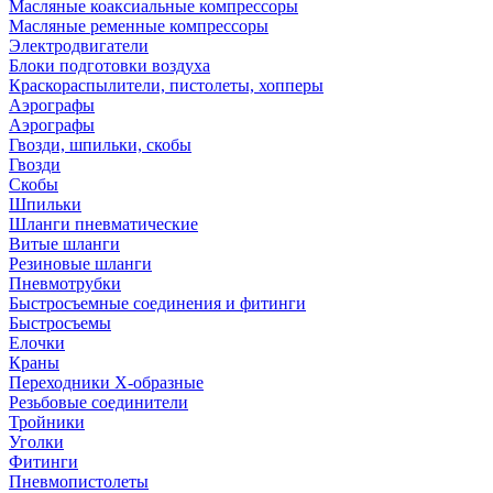
Масляные коаксиальные компрессоры
Масляные ременные компрессоры
Электродвигатели
Блоки подготовки воздуха
Краскораспылители, пистолеты, хопперы
Аэрографы
Аэрографы
Гвозди, шпильки, скобы
Гвозди
Скобы
Шпильки
Шланги пневматические
Витые шланги
Резиновые шланги
Пневмотрубки
Быстросъемные соединения и фитинги
Быстросъемы
Елочки
Краны
Переходники Х-образные
Резьбовые соединители
Тройники
Уголки
Фитинги
Пневмопистолеты