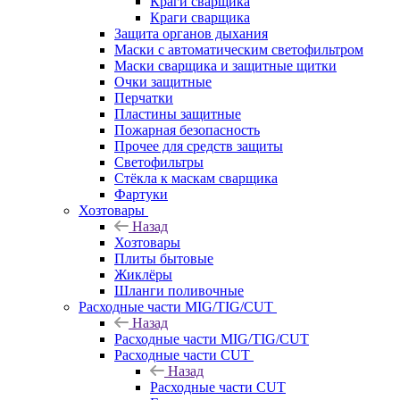
Краги сварщика
Краги сварщика
Защита органов дыхания
Маски с автоматическим светофильтром
Маски сварщика и защитные щитки
Очки защитные
Перчатки
Пластины защитные
Пожарная безопасность
Прочее для средств защиты
Светофильтры
Стёкла к маскам сварщика
Фартуки
Хозтовары
Назад
Хозтовары
Плиты бытовые
Жиклёры
Шланги поливочные
Расходные части MIG/TIG/CUT
Назад
Расходные части MIG/TIG/CUT
Расходные части CUT
Назад
Расходные части CUT