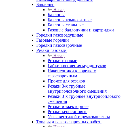
Баллоны
Назад
Баллоны
Баллоны композитные
Баллоны стальные
Газовые баллончики и картриджи
Горелки газовоздушные
Газовые горелки
Горелки газосварочные
Резаки газовые
Назад
Резаки газовые
Гайки крепления мундштуков
Наконечники к горелкам
газосварочным
Прочее для резаков
Резаки 3-х трубные
внутриголовочного смешения
Резаки 3-х трубные внутрисоплового
смешения
Резаки инжекторные
Резаки керосиновые
Узлы вентилей и ремкомплекты
Товары для газосварочных работ
Назад