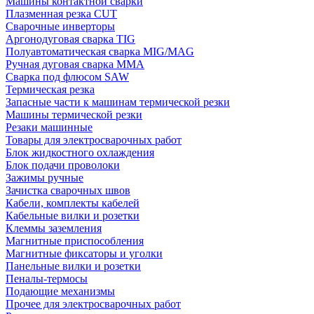
Машины контактной сварки
Плазменная резка CUT
Сварочные инверторы
Аргонодуговая сварка TIG
Полуавтоматическая сварка MIG/MAG
Ручная дуговая сварка MMA
Сварка под флюсом SAW
Термическая резка
Запасные части к машинам термической резки
Машины термической резки
Резаки машинные
Товары для электросварочных работ
Блок жидкостного охлаждения
Блок подачи проволоки
Зажимы ручные
Зачистка сварочных швов
Кабели, комплекты кабелей
Кабельные вилки и розетки
Клеммы заземления
Магнитные приспособления
Магнитные фиксаторы и уголки
Панельные вилки и розетки
Пеналы-термосы
Подающие механизмы
Прочее для электросварочных работ