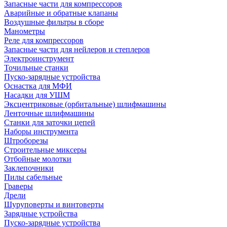
Запасные части для компрессоров
Аварийные и обратные клапаны
Воздушные фильтры в сборе
Манометры
Реле для компрессоров
Запасные части для нейлеров и степлеров
Электроинструмент
Точильные станки
Пуско-зарядные устройства
Оснастка для МФИ
Насадки для УШМ
Эксцентриковые (орбитальные) шлифмашины
Ленточные шлифмашины
Станки для заточки цепей
Наборы инструмента
Штроборезы
Строительные миксеры
Отбойные молотки
Заклепочники
Пилы сабельные
Граверы
Дрели
Шуруповерты и винтоверты
Зарядные устройства
Пуско-зарядные устройства