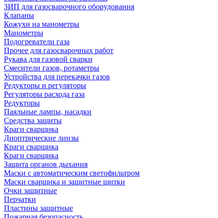
ЗИП для газосварочного оборудования
Клапаны
Кожухи на манометры
Манометры
Подогреватели газа
Прочее для газосварочных работ
Рукава для газовой сварки
Смесители газов, ротаметры
Устройства для перекачки газов
Редукторы и регуляторы
Регуляторы расхода газа
Редукторы
Паяльные лампы, насадки
Средства защиты
Краги сварщика
Диоптрические линзы
Краги сварщика
Краги сварщика
Защита органов дыхания
Маски с автоматическим светофильтром
Маски сварщика и защитные щитки
Очки защитные
Перчатки
Пластины защитные
Пожарная безопасность