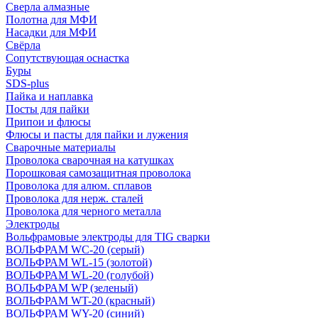
Сверла алмазные
Полотна для МФИ
Насадки для МФИ
Свёрла
Сопутствующая оснастка
Буры
SDS-plus
Пайка и наплавка
Посты для пайки
Припои и флюсы
Флюсы и пасты для пайки и лужения
Сварочные материалы
Проволока сварочная на катушках
Порошковая самозащитная проволока
Проволока для алюм. сплавов
Проволока для нерж. сталей
Проволока для черного металла
Электроды
Вольфрамовые электроды для TIG сварки
ВОЛЬФРАМ WC-20 (серый)
ВОЛЬФРАМ WL-15 (золотой)
ВОЛЬФРАМ WL-20 (голубой)
ВОЛЬФРАМ WP (зеленый)
ВОЛЬФРАМ WT-20 (красный)
ВОЛЬФРАМ WY-20 (синий)