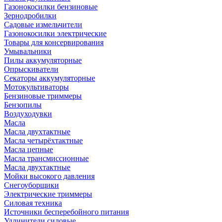
Газонокосилки бензиновые
Зернодробилки
Садовые измельчители
Газонокосилки электрические
Товары для консервирования
Умывальники
Пилы аккумуляторные
Опрыскиватели
Секаторы аккумуляторные
Мотокультиваторы
Бензиновые триммеры
Бензопилы
Воздуходувки
Масла
Масла двухтактные
Масла четырёхтактные
Масла цепные
Масла трансмиссионные
Масла двухтактные
Мойки высокого давления
Снегоуборщики
Электрические триммеры
Силовая техника
Источники бесперебойного питания
Удлинители силовые