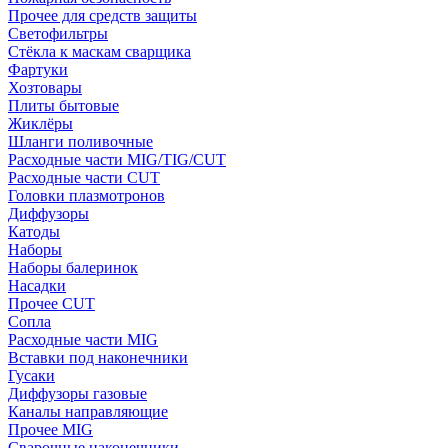
Прочее для средств защиты
Светофильтры
Стёкла к маскам сварщика
Фартуки
Хозтовары
Плиты бытовые
Жиклёры
Шланги поливочные
Расходные части MIG/TIG/CUT
Расходные части CUT
Головки плазмотронов
Диффузоры
Катоды
Наборы
Наборы балеринок
Насадки
Прочее CUT
Сопла
Расходные части MIG
Вставки под наконечники
Гусаки
Диффузоры газовые
Каналы направляющие
Прочее MIG
Сварочные наконечники