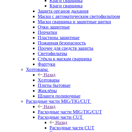
Краги сварщика
Краги сварщика
Защита органов дыхания
Маски с автоматическим светофильтром
Маски сварщика и защитные щитки
Очки защитные
Перчатки
Пластины защитные
Пожарная безопасность
Прочее для средств защиты
Светофильтры
Стёкла к маскам сварщика
Фартуки
Хозтовары
Назад
Хозтовары
Плиты бытовые
Жиклёры
Шланги поливочные
Расходные части MIG/TIG/CUT
Назад
Расходные части MIG/TIG/CUT
Расходные части CUT
Назад
Расходные части CUT