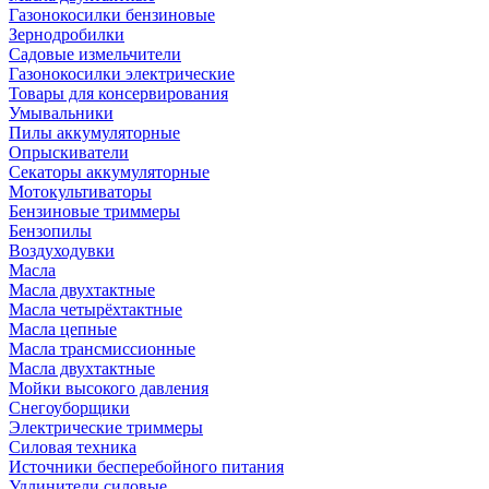
Газонокосилки бензиновые
Зернодробилки
Садовые измельчители
Газонокосилки электрические
Товары для консервирования
Умывальники
Пилы аккумуляторные
Опрыскиватели
Секаторы аккумуляторные
Мотокультиваторы
Бензиновые триммеры
Бензопилы
Воздуходувки
Масла
Масла двухтактные
Масла четырёхтактные
Масла цепные
Масла трансмиссионные
Масла двухтактные
Мойки высокого давления
Снегоуборщики
Электрические триммеры
Силовая техника
Источники бесперебойного питания
Удлинители силовые