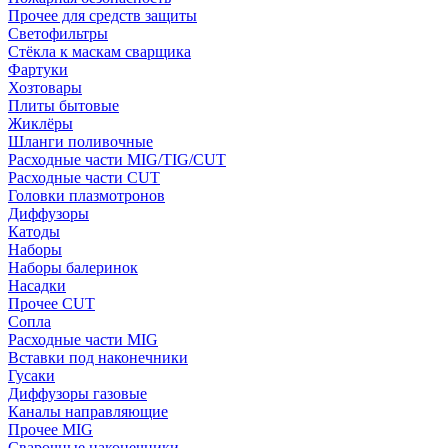
Прочее для средств защиты
Светофильтры
Стёкла к маскам сварщика
Фартуки
Хозтовары
Плиты бытовые
Жиклёры
Шланги поливочные
Расходные части MIG/TIG/CUT
Расходные части CUT
Головки плазмотронов
Диффузоры
Катоды
Наборы
Наборы балеринок
Насадки
Прочее CUT
Сопла
Расходные части MIG
Вставки под наконечники
Гусаки
Диффузоры газовые
Каналы направляющие
Прочее MIG
Сварочные наконечники