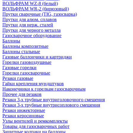
ВОЛЬФРАМ WZ-8 (белый)
ВОЛЬФРАМ WR-2 (бирюзовый)
Прутки сварочные (TIG, газосварка)
Прутки для алюм. сплавов
Прутки для нерж. сталей
Прутки для черного металла
Газосварочное оборудование
Баллоны
Баллоны композитные
Баллоны стальные
Газовые баллончики и картриджи
Горелки газовоздушные
Газовые горелки
Горелки газосварочные
Резаки газовые
Гайки крепления мундштуков
Наконечники к горелкам газосварочным
Прочее для резаков
Резаки 3-х трубные внутриголовочного смешения
Резаки 3-х трубные внутрисоплового смешения
Резаки инжекторные
Резаки керосиновые
Узлы вентилей и ремкомплекты
Товары для газосварочных работ
Защитные колпаки на баллоны