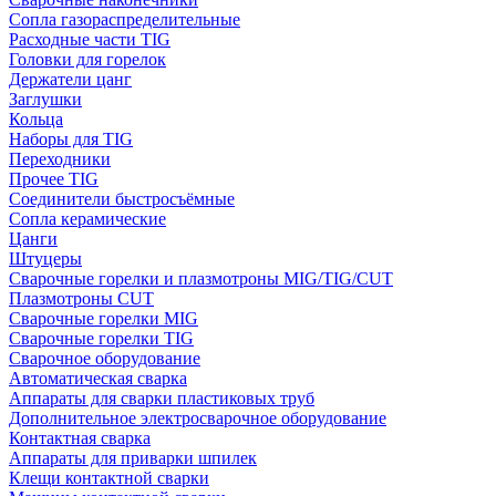
Сопла газораспределительные
Расходные части TIG
Головки для горелок
Держатели цанг
Заглушки
Кольца
Наборы для TIG
Переходники
Прочее TIG
Соединители быстросъёмные
Сопла керамические
Цанги
Штуцеры
Сварочные горелки и плазмотроны MIG/TIG/CUT
Плазмотроны CUT
Сварочные горелки MIG
Сварочные горелки TIG
Сварочное оборудование
Автоматическая сварка
Аппараты для сварки пластиковых труб
Дополнительное электросварочное оборудование
Контактная сварка
Аппараты для приварки шпилек
Клещи контактной сварки