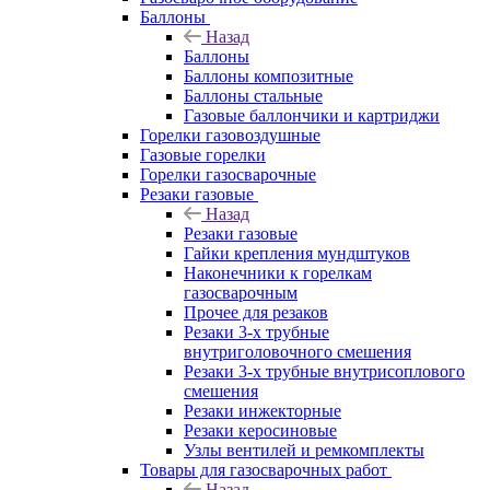
Баллоны
Назад
Баллоны
Баллоны композитные
Баллоны стальные
Газовые баллончики и картриджи
Горелки газовоздушные
Газовые горелки
Горелки газосварочные
Резаки газовые
Назад
Резаки газовые
Гайки крепления мундштуков
Наконечники к горелкам
газосварочным
Прочее для резаков
Резаки 3-х трубные
внутриголовочного смешения
Резаки 3-х трубные внутрисоплового
смешения
Резаки инжекторные
Резаки керосиновые
Узлы вентилей и ремкомплекты
Товары для газосварочных работ
Назад