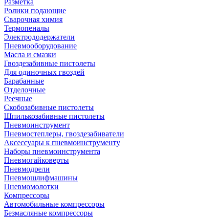
Разметка
Ролики подающие
Сварочная химия
Термопеналы
Электрододержатели
Пневмооборудование
Масла и смазки
Гвоздезабивные пистолеты
Для одиночных гвоздей
Барабанные
Отделочные
Реечные
Скобозабивные пистолеты
Шпилькозабивные пистолеты
Пневмоинструмент
Пневмостеплеры, гвоздезабиватели
Аксессуары к пневмоинструменту
Наборы пневмоинструмента
Пневмогайковерты
Пневмодрели
Пневмошлифмашины
Пневмомолотки
Компрессоры
Автомобильные компрессоры
Безмасляные компрессоры