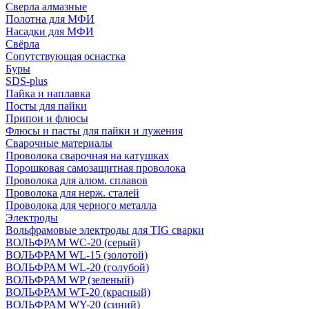
Сверла алмазные
Полотна для МФИ
Насадки для МФИ
Свёрла
Сопутствующая оснастка
Буры
SDS-plus
Пайка и наплавка
Посты для пайки
Припои и флюсы
Флюсы и пасты для пайки и лужения
Сварочные материалы
Проволока сварочная на катушках
Порошковая самозащитная проволока
Проволока для алюм. сплавов
Проволока для нерж. сталей
Проволока для черного металла
Электроды
Вольфрамовые электроды для TIG сварки
ВОЛЬФРАМ WC-20 (серый)
ВОЛЬФРАМ WL-15 (золотой)
ВОЛЬФРАМ WL-20 (голубой)
ВОЛЬФРАМ WP (зеленый)
ВОЛЬФРАМ WT-20 (красный)
ВОЛЬФРАМ WY-20 (синий)