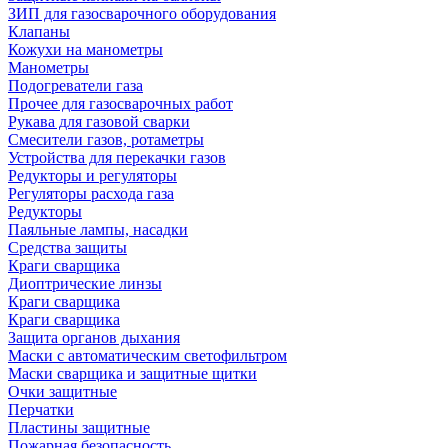
ЗИП для газосварочного оборудования
Клапаны
Кожухи на манометры
Манометры
Подогреватели газа
Прочее для газосварочных работ
Рукава для газовой сварки
Смесители газов, ротаметры
Устройства для перекачки газов
Редукторы и регуляторы
Регуляторы расхода газа
Редукторы
Паяльные лампы, насадки
Средства защиты
Краги сварщика
Диоптрические линзы
Краги сварщика
Краги сварщика
Защита органов дыхания
Маски с автоматическим светофильтром
Маски сварщика и защитные щитки
Очки защитные
Перчатки
Пластины защитные
Пожарная безопасность