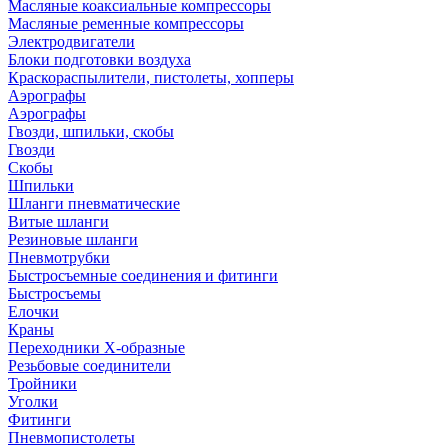
Масляные коаксиальные компрессоры
Масляные ременные компрессоры
Электродвигатели
Блоки подготовки воздуха
Краскораспылители, пистолеты, хопперы
Аэрографы
Аэрографы
Гвозди, шпильки, скобы
Гвозди
Скобы
Шпильки
Шланги пневматические
Витые шланги
Резиновые шланги
Пневмотрубки
Быстросъемные соединения и фитинги
Быстросъемы
Елочки
Краны
Переходники Х-образные
Резьбовые соединители
Тройники
Уголки
Фитинги
Пневмопистолеты