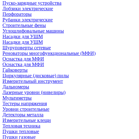
Пуско-зарядные устройства
Лобзики электрические
Перфораторы
Рубанки электрические
Строительные фены
Углошлифовальные машины
Насадки для УШМ
Насадки для УШМ
Шуруповерты сетевые
Реноваторы многофункциональные (МФИ)
Оснастка для МФИ
Оснастка для МФИ
Гайковерты
Циркулярные (дисковые) пилы
Измерительный инструмент
Дальномеры
Лазерные уровни (нивелиры)
Мультиметры
Тестеры напряжения
Уровни строительные
Детекторы металла
Измерительные клещи
Тепловая техника
Пушки тепловые
Пушки газовые