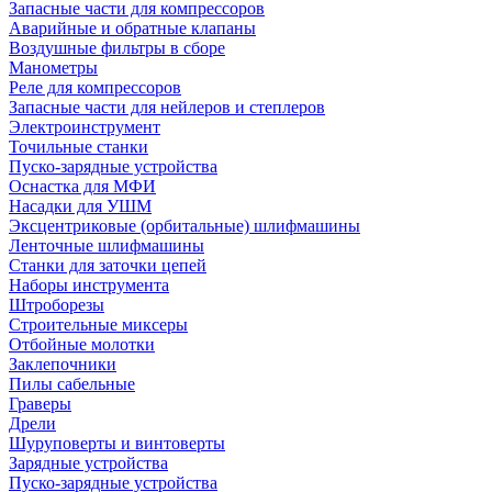
Запасные части для компрессоров
Аварийные и обратные клапаны
Воздушные фильтры в сборе
Манометры
Реле для компрессоров
Запасные части для нейлеров и степлеров
Электроинструмент
Точильные станки
Пуско-зарядные устройства
Оснастка для МФИ
Насадки для УШМ
Эксцентриковые (орбитальные) шлифмашины
Ленточные шлифмашины
Станки для заточки цепей
Наборы инструмента
Штроборезы
Строительные миксеры
Отбойные молотки
Заклепочники
Пилы сабельные
Граверы
Дрели
Шуруповерты и винтоверты
Зарядные устройства
Пуско-зарядные устройства