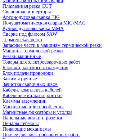
Машины контактной сварки
Плазменная резка CUT
Сварочные инверторы
Аргонодуговая сварка TIG
Полуавтоматическая сварка MIG/MAG
Ручная дуговая сварка MMA
Сварка под флюсом SAW
Термическая резка
Запасные части к машинам термической резки
Машины термической резки
Резаки машинные
Товары для электросварочных работ
Блок жидкостного охлаждения
Блок подачи проволоки
Зажимы ручные
Зачистка сварочных швов
Кабели, комплекты кабелей
Кабельные вилки и розетки
Клеммы заземления
Магнитные приспособления
Магнитные фиксаторы и уголки
Панельные вилки и розетки
Пеналы-термосы
Подающие механизмы
Прочее для электросварочных работ