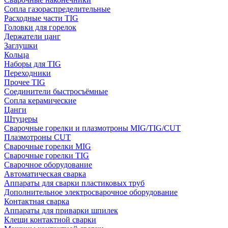
Сопла газораспределительные
Расходные части TIG
Головки для горелок
Держатели цанг
Заглушки
Кольца
Наборы для TIG
Переходники
Прочее TIG
Соединители быстросъёмные
Сопла керамические
Цанги
Штуцеры
Сварочные горелки и плазмотроны MIG/TIG/CUT
Плазмотроны CUT
Сварочные горелки MIG
Сварочные горелки TIG
Сварочное оборудование
Автоматическая сварка
Аппараты для сварки пластиковых труб
Дополнительное электросварочное оборудование
Контактная сварка
Аппараты для приварки шпилек
Клещи контактной сварки