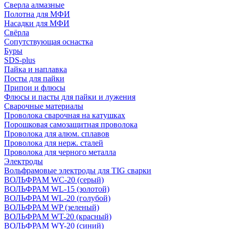
Сверла алмазные
Полотна для МФИ
Насадки для МФИ
Свёрла
Сопутствующая оснастка
Буры
SDS-plus
Пайка и наплавка
Посты для пайки
Припои и флюсы
Флюсы и пасты для пайки и лужения
Сварочные материалы
Проволока сварочная на катушках
Порошковая самозащитная проволока
Проволока для алюм. сплавов
Проволока для нерж. сталей
Проволока для черного металла
Электроды
Вольфрамовые электроды для TIG сварки
ВОЛЬФРАМ WC-20 (серый)
ВОЛЬФРАМ WL-15 (золотой)
ВОЛЬФРАМ WL-20 (голубой)
ВОЛЬФРАМ WP (зеленый)
ВОЛЬФРАМ WT-20 (красный)
ВОЛЬФРАМ WY-20 (синий)