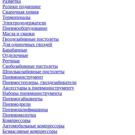
Разметка
Ролики подающие
Сварочная химия
Термопеналы
Электрододержатели
Пневмооборудование
Масла и смазки
Гвоздезабивные пистолеты
Для одиночных гвоздей
Барабанные
Отделочные
Реечные
Скобозабивные пистолеты
Шпилькозабивные пистолеты
Пневмоинструмент
Пневмостеплеры, гвоздезабиватели
Аксессуары к пневмоинструменту
Наборы пневмоинструмента
Пневмогайковерты
Пневмодрели
Пневмошлифмашины
Пневмомолотки
Компрессоры
Автомобильные компрессоры
Безмасляные компрессоры