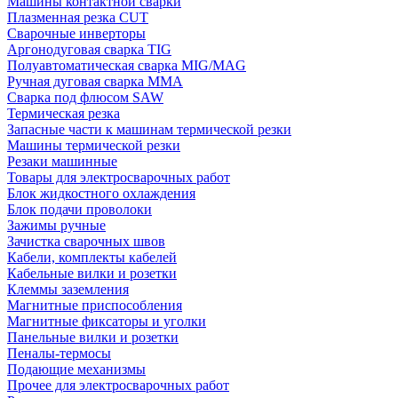
Машины контактной сварки
Плазменная резка CUT
Сварочные инверторы
Аргонодуговая сварка TIG
Полуавтоматическая сварка MIG/MAG
Ручная дуговая сварка MMA
Сварка под флюсом SAW
Термическая резка
Запасные части к машинам термической резки
Машины термической резки
Резаки машинные
Товары для электросварочных работ
Блок жидкостного охлаждения
Блок подачи проволоки
Зажимы ручные
Зачистка сварочных швов
Кабели, комплекты кабелей
Кабельные вилки и розетки
Клеммы заземления
Магнитные приспособления
Магнитные фиксаторы и уголки
Панельные вилки и розетки
Пеналы-термосы
Подающие механизмы
Прочее для электросварочных работ