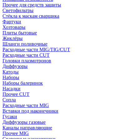
Прочее для средств защиты
Светофильтры
Стёкла к маскам сварщика
Фартуки
Хозтовары
Плиты бытовые
Жиклёры
Шланги поливочные
Расходные части MIG/TIG/CUT
Расходные части CUT
Головки плазмотронов
Диффузоры
Катоды
Наборы
Наборы балеринок
Насадки
Прочее CUT
Сопла
Расходные части MIG
Вставки под наконечники
Гусаки
Диффузоры газовые
Каналы направляющие
Прочее MIG
Сварочные наконечники