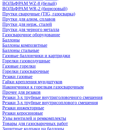
ВОЛЬФРАМ WZ-8 (белый)
ВОЛЬФРАМ WR-2 (бирюзовый)
Прутки сварочные (TIG, газосварка)
Прутки для алюм. сплавов
Прутки для нерж. сталей
Прутки для черного металла
Газосварочное оборудование
Баллоны
Баллоны композитные
Баллоны стальные
Газовые баллончики и картриджи
Горелки газовоздушные
Газовые горелки
Горелки газосварочные
Резаки газовые
Гайки крепления мундштуков
Наконечники к горелкам газосварочным
Прочее для резаков
Резаки 3-х трубные внутриголовочного смешения
Резаки 3-х трубные внутрисоплового смешения
Резаки инжекторные
Резаки керосиновые
Узлы вентилей и ремкомплекты
Товары для газосварочных работ
Защитные колпаки на баллоны