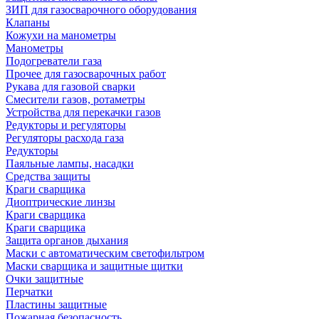
ЗИП для газосварочного оборудования
Клапаны
Кожухи на манометры
Манометры
Подогреватели газа
Прочее для газосварочных работ
Рукава для газовой сварки
Смесители газов, ротаметры
Устройства для перекачки газов
Редукторы и регуляторы
Регуляторы расхода газа
Редукторы
Паяльные лампы, насадки
Средства защиты
Краги сварщика
Диоптрические линзы
Краги сварщика
Краги сварщика
Защита органов дыхания
Маски с автоматическим светофильтром
Маски сварщика и защитные щитки
Очки защитные
Перчатки
Пластины защитные
Пожарная безопасность