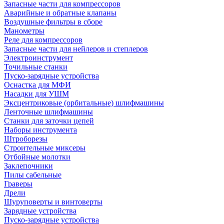
Запасные части для компрессоров
Аварийные и обратные клапаны
Воздушные фильтры в сборе
Манометры
Реле для компрессоров
Запасные части для нейлеров и степлеров
Электроинструмент
Точильные станки
Пуско-зарядные устройства
Оснастка для МФИ
Насадки для УШМ
Эксцентриковые (орбитальные) шлифмашины
Ленточные шлифмашины
Станки для заточки цепей
Наборы инструмента
Штроборезы
Строительные миксеры
Отбойные молотки
Заклепочники
Пилы сабельные
Граверы
Дрели
Шуруповерты и винтоверты
Зарядные устройства
Пуско-зарядные устройства