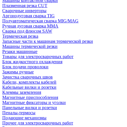
Машины контактной сварки
Плазменная резка CUT
Сварочные инверторы
Аргонодуговая сварка TIG
Полуавтоматическая сварка MIG/MAG
Ручная дуговая сварка MMA
Сварка под флюсом SAW
Термическая резка
Запасные части к машинам термической резки
Машины термической резки
Резаки машинные
Товары для электросварочных работ
Блок жидкостного охлаждения
Блок подачи проволоки
Зажимы ручные
Зачистка сварочных швов
Кабели, комплекты кабелей
Кабельные вилки и розетки
Клеммы заземления
Магнитные приспособления
Магнитные фиксаторы и уголки
Панельные вилки и розетки
Пеналы-термосы
Подающие механизмы
Прочее для электросварочных работ