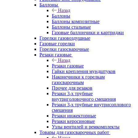
Баллоны
Назад
Баллоны
Баллоны композитные
Баллоны стальные
Газовые баллончики и картриджи
Горелки газовоздушные
Газовые горелки
Горелки газосварочные
Резаки газовые
Назад
Резаки газовые
Гайки крепления мундштуков
Наконечники к горелкам
газосварочным
Прочее для резаков
Резаки 3-х трубные
внутриголовочного смешения
Резаки 3-х трубные внутрисоплового
смешения
Резаки инжекторные
Резаки керосиновые
Узлы вентилей и ремкомплекты
Товары для газосварочных работ
Назад