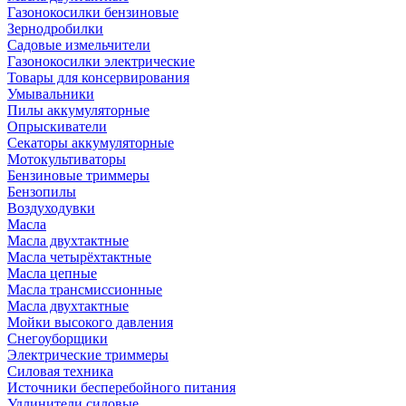
Газонокосилки бензиновые
Зернодробилки
Садовые измельчители
Газонокосилки электрические
Товары для консервирования
Умывальники
Пилы аккумуляторные
Опрыскиватели
Секаторы аккумуляторные
Мотокультиваторы
Бензиновые триммеры
Бензопилы
Воздуходувки
Масла
Масла двухтактные
Масла четырёхтактные
Масла цепные
Масла трансмиссионные
Масла двухтактные
Мойки высокого давления
Снегоуборщики
Электрические триммеры
Силовая техника
Источники бесперебойного питания
Удлинители силовые