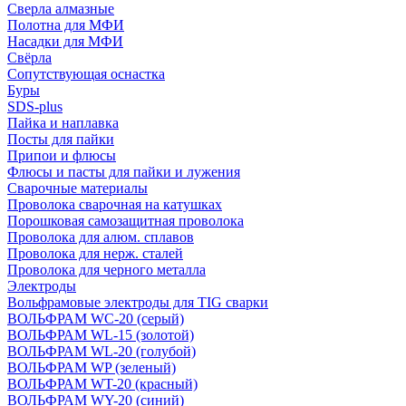
Сверла алмазные
Полотна для МФИ
Насадки для МФИ
Свёрла
Сопутствующая оснастка
Буры
SDS-plus
Пайка и наплавка
Посты для пайки
Припои и флюсы
Флюсы и пасты для пайки и лужения
Сварочные материалы
Проволока сварочная на катушках
Порошковая самозащитная проволока
Проволока для алюм. сплавов
Проволока для нерж. сталей
Проволока для черного металла
Электроды
Вольфрамовые электроды для TIG сварки
ВОЛЬФРАМ WC-20 (серый)
ВОЛЬФРАМ WL-15 (золотой)
ВОЛЬФРАМ WL-20 (голубой)
ВОЛЬФРАМ WP (зеленый)
ВОЛЬФРАМ WT-20 (красный)
ВОЛЬФРАМ WY-20 (синий)