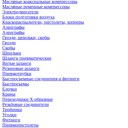
Масляные коаксиальные компрессоры
Масляные ременные компрессоры
Электродвигатели
Блоки подготовки воздуха
Краскораспылители, пистолеты, хопперы
Аэрографы
Аэрографы
Гвозди, шпильки, скобы
Гвозди
Скобы
Шпильки
Шланги пневматические
Витые шланги
Резиновые шланги
Пневмотрубки
Быстросъемные соединения и фитинги
Быстросъемы
Елочки
Краны
Переходники Х-образные
Резьбовые соединители
Тройники
Уголки
Фитинги
Пневмопистолеты