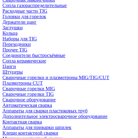
Сопла газораспределительные
Расходные части TIG
Головки для горелок
Держатели цанг
Заглушки
Кольца
Наборы для TIG
Переходники
Прочее TIG
Соединители быстросъёмные
Сопла керамические
Цанги
Штуцеры
Сварочные горелки и плазмотроны MIG/TIG/CUT
Плазмотроны CUT
Сварочные горелки MIG
Сварочные горелки TIG
Сварочное оборудование
Автоматическая сварка
Аппараты для сварки пластиковых труб
Дополнительное электросварочное оборудование
Контактная сварка
Аппараты для приварки шпилек
Клещи контактной сварки