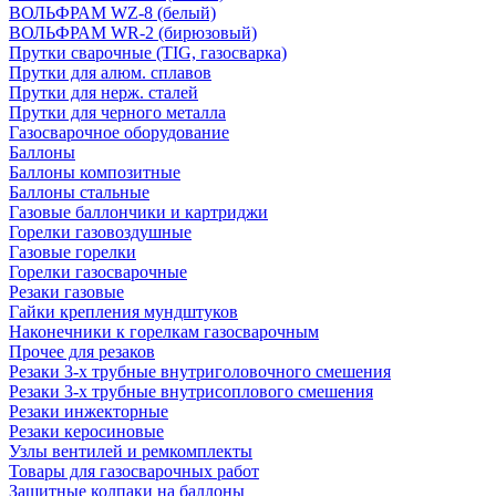
ВОЛЬФРАМ WZ-8 (белый)
ВОЛЬФРАМ WR-2 (бирюзовый)
Прутки сварочные (TIG, газосварка)
Прутки для алюм. сплавов
Прутки для нерж. сталей
Прутки для черного металла
Газосварочное оборудование
Баллоны
Баллоны композитные
Баллоны стальные
Газовые баллончики и картриджи
Горелки газовоздушные
Газовые горелки
Горелки газосварочные
Резаки газовые
Гайки крепления мундштуков
Наконечники к горелкам газосварочным
Прочее для резаков
Резаки 3-х трубные внутриголовочного смешения
Резаки 3-х трубные внутрисоплового смешения
Резаки инжекторные
Резаки керосиновые
Узлы вентилей и ремкомплекты
Товары для газосварочных работ
Защитные колпаки на баллоны