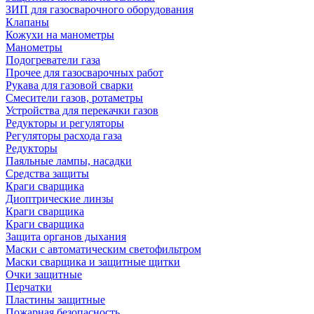
ЗИП для газосварочного оборудования
Клапаны
Кожухи на манометры
Манометры
Подогреватели газа
Прочее для газосварочных работ
Рукава для газовой сварки
Смесители газов, ротаметры
Устройства для перекачки газов
Редукторы и регуляторы
Регуляторы расхода газа
Редукторы
Паяльные лампы, насадки
Средства защиты
Краги сварщика
Диоптрические линзы
Краги сварщика
Краги сварщика
Защита органов дыхания
Маски с автоматическим светофильтром
Маски сварщика и защитные щитки
Очки защитные
Перчатки
Пластины защитные
Пожарная безопасность