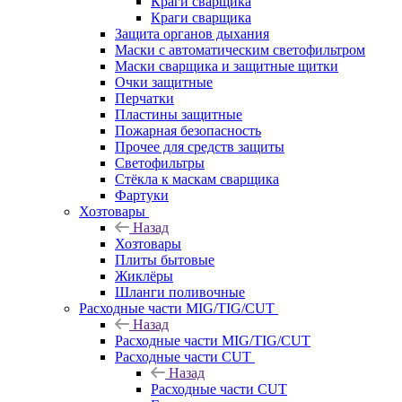
Краги сварщика
Краги сварщика
Защита органов дыхания
Маски с автоматическим светофильтром
Маски сварщика и защитные щитки
Очки защитные
Перчатки
Пластины защитные
Пожарная безопасность
Прочее для средств защиты
Светофильтры
Стёкла к маскам сварщика
Фартуки
Хозтовары
Назад
Хозтовары
Плиты бытовые
Жиклёры
Шланги поливочные
Расходные части MIG/TIG/CUT
Назад
Расходные части MIG/TIG/CUT
Расходные части CUT
Назад
Расходные части CUT