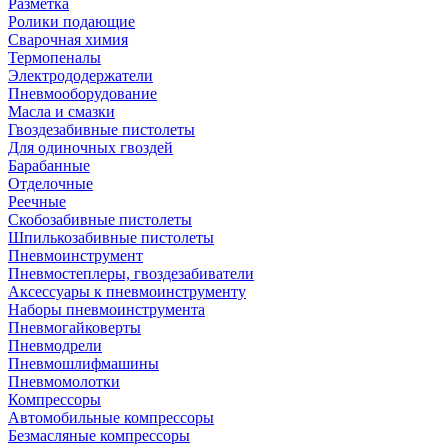
Разметка
Ролики подающие
Сварочная химия
Термопеналы
Электрододержатели
Пневмооборудование
Масла и смазки
Гвоздезабивные пистолеты
Для одиночных гвоздей
Барабанные
Отделочные
Реечные
Скобозабивные пистолеты
Шпилькозабивные пистолеты
Пневмоинструмент
Пневмостеплеры, гвоздезабиватели
Аксессуары к пневмоинструменту
Наборы пневмоинструмента
Пневмогайковерты
Пневмодрели
Пневмошлифмашины
Пневмомолотки
Компрессоры
Автомобильные компрессоры
Безмасляные компрессоры