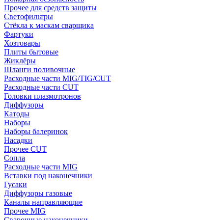
Прочее для средств защиты
Светофильтры
Стёкла к маскам сварщика
Фартуки
Хозтовары
Плиты бытовые
Жиклёры
Шланги поливочные
Расходные части MIG/TIG/CUT
Расходные части CUT
Головки плазмотронов
Диффузоры
Катоды
Наборы
Наборы балеринок
Насадки
Прочее CUT
Сопла
Расходные части MIG
Вставки под наконечники
Гусаки
Диффузоры газовые
Каналы направляющие
Прочее MIG
Сварочные наконечники