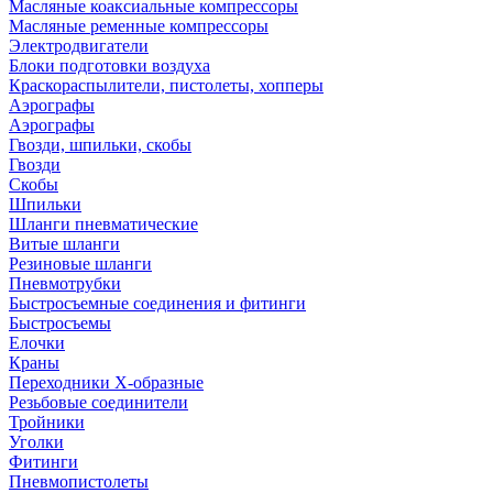
Масляные коаксиальные компрессоры
Масляные ременные компрессоры
Электродвигатели
Блоки подготовки воздуха
Краскораспылители, пистолеты, хопперы
Аэрографы
Аэрографы
Гвозди, шпильки, скобы
Гвозди
Скобы
Шпильки
Шланги пневматические
Витые шланги
Резиновые шланги
Пневмотрубки
Быстросъемные соединения и фитинги
Быстросъемы
Елочки
Краны
Переходники Х-образные
Резьбовые соединители
Тройники
Уголки
Фитинги
Пневмопистолеты