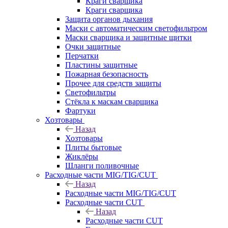
Краги сварщика
Краги сварщика
Защита органов дыхания
Маски с автоматическим светофильтром
Маски сварщика и защитные щитки
Очки защитные
Перчатки
Пластины защитные
Пожарная безопасность
Прочее для средств защиты
Светофильтры
Стёкла к маскам сварщика
Фартуки
Хозтовары
Назад
Хозтовары
Плиты бытовые
Жиклёры
Шланги поливочные
Расходные части MIG/TIG/CUT
Назад
Расходные части MIG/TIG/CUT
Расходные части CUT
Назад
Расходные части CUT