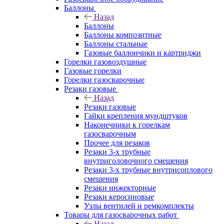
Баллоны
Назад
Баллоны
Баллоны композитные
Баллоны стальные
Газовые баллончики и картриджи
Горелки газовоздушные
Газовые горелки
Горелки газосварочные
Резаки газовые
Назад
Резаки газовые
Гайки крепления мундштуков
Наконечники к горелкам
газосварочным
Прочее для резаков
Резаки 3-х трубные
внутриголовочного смешения
Резаки 3-х трубные внутрисоплового
смешения
Резаки инжекторные
Резаки керосиновые
Узлы вентилей и ремкомплекты
Товары для газосварочных работ
Назад