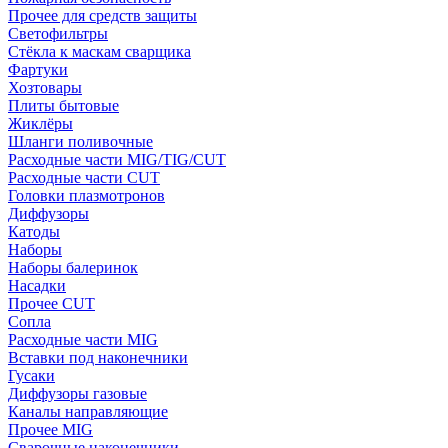
Прочее для средств защиты
Светофильтры
Стёкла к маскам сварщика
Фартуки
Хозтовары
Плиты бытовые
Жиклёры
Шланги поливочные
Расходные части MIG/TIG/CUT
Расходные части CUT
Головки плазмотронов
Диффузоры
Катоды
Наборы
Наборы балеринок
Насадки
Прочее CUT
Сопла
Расходные части MIG
Вставки под наконечники
Гусаки
Диффузоры газовые
Каналы направляющие
Прочее MIG
Сварочные наконечники