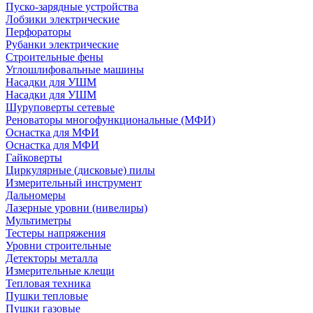
Пуско-зарядные устройства
Лобзики электрические
Перфораторы
Рубанки электрические
Строительные фены
Углошлифовальные машины
Насадки для УШМ
Насадки для УШМ
Шуруповерты сетевые
Реноваторы многофункциональные (МФИ)
Оснастка для МФИ
Оснастка для МФИ
Гайковерты
Циркулярные (дисковые) пилы
Измерительный инструмент
Дальномеры
Лазерные уровни (нивелиры)
Мультиметры
Тестеры напряжения
Уровни строительные
Детекторы металла
Измерительные клещи
Тепловая техника
Пушки тепловые
Пушки газовые