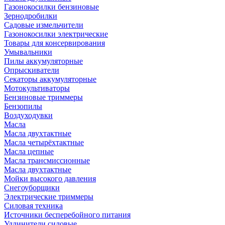
Газонокосилки бензиновые
Зернодробилки
Садовые измельчители
Газонокосилки электрические
Товары для консервирования
Умывальники
Пилы аккумуляторные
Опрыскиватели
Секаторы аккумуляторные
Мотокультиваторы
Бензиновые триммеры
Бензопилы
Воздуходувки
Масла
Масла двухтактные
Масла четырёхтактные
Масла цепные
Масла трансмиссионные
Масла двухтактные
Мойки высокого давления
Снегоуборщики
Электрические триммеры
Силовая техника
Источники бесперебойного питания
Удлинители силовые