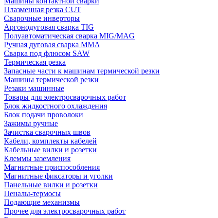
Машины контактной сварки
Плазменная резка CUT
Сварочные инверторы
Аргонодуговая сварка TIG
Полуавтоматическая сварка MIG/MAG
Ручная дуговая сварка MMA
Сварка под флюсом SAW
Термическая резка
Запасные части к машинам термической резки
Машины термической резки
Резаки машинные
Товары для электросварочных работ
Блок жидкостного охлаждения
Блок подачи проволоки
Зажимы ручные
Зачистка сварочных швов
Кабели, комплекты кабелей
Кабельные вилки и розетки
Клеммы заземления
Магнитные приспособления
Магнитные фиксаторы и уголки
Панельные вилки и розетки
Пеналы-термосы
Подающие механизмы
Прочее для электросварочных работ