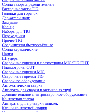
Сопла газораспределительные
Расходные части TIG
Головки для горелок
Держатели цанг
Заглушки
Кольца
Наборы для TIG
Переходники
Прочее TIG
Соединители быстросъёмные
Сопла керамические
Цанги
Штуцеры
Сварочные горелки и плазмотроны MIG/TIG/CUT
Плазмотроны CUT
Сварочные горелки MIG
Сварочные горелки TIG
Сварочное оборудование
Автоматическая сварка
Аппараты для сварки пластиковых труб
Дополнительное электросварочное оборудование
Контактная сварка
Аппараты для приварки шпилек
Клещи контактной сварки