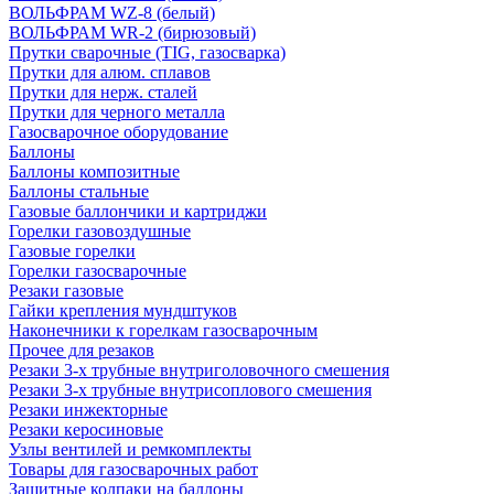
ВОЛЬФРАМ WZ-8 (белый)
ВОЛЬФРАМ WR-2 (бирюзовый)
Прутки сварочные (TIG, газосварка)
Прутки для алюм. сплавов
Прутки для нерж. сталей
Прутки для черного металла
Газосварочное оборудование
Баллоны
Баллоны композитные
Баллоны стальные
Газовые баллончики и картриджи
Горелки газовоздушные
Газовые горелки
Горелки газосварочные
Резаки газовые
Гайки крепления мундштуков
Наконечники к горелкам газосварочным
Прочее для резаков
Резаки 3-х трубные внутриголовочного смешения
Резаки 3-х трубные внутрисоплового смешения
Резаки инжекторные
Резаки керосиновые
Узлы вентилей и ремкомплекты
Товары для газосварочных работ
Защитные колпаки на баллоны