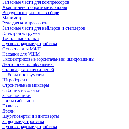
Запасные части для компрессоров
Аварийные и обратные клапаны
Воздушные фильтры в сборе
Манометры
Реле для компрессоров
Запасные части для нейлеров и степлеров
Электроинструмент
Точильные станки
Пуско-зарядные устройства
Оснастка для МФИ
Насадки для УШМ
Эксцентриковые (орбитальные) шлифмашины
Ленточные шлифмашины
Станки для заточки цепей
Наборы инструмента
Штроборезы
Строительные миксеры
Отбойные молотки
Заклепочники
Пилы сабельные
Граверы
Дрели
Шуруповерты и винтоверты
Зарядные устройства
Пуско-зарядные устройства