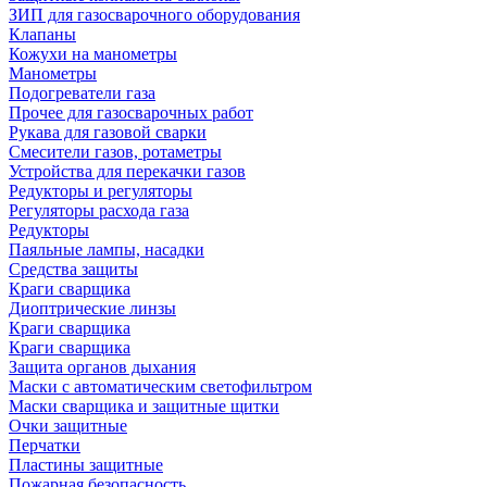
ЗИП для газосварочного оборудования
Клапаны
Кожухи на манометры
Манометры
Подогреватели газа
Прочее для газосварочных работ
Рукава для газовой сварки
Смесители газов, ротаметры
Устройства для перекачки газов
Редукторы и регуляторы
Регуляторы расхода газа
Редукторы
Паяльные лампы, насадки
Средства защиты
Краги сварщика
Диоптрические линзы
Краги сварщика
Краги сварщика
Защита органов дыхания
Маски с автоматическим светофильтром
Маски сварщика и защитные щитки
Очки защитные
Перчатки
Пластины защитные
Пожарная безопасность