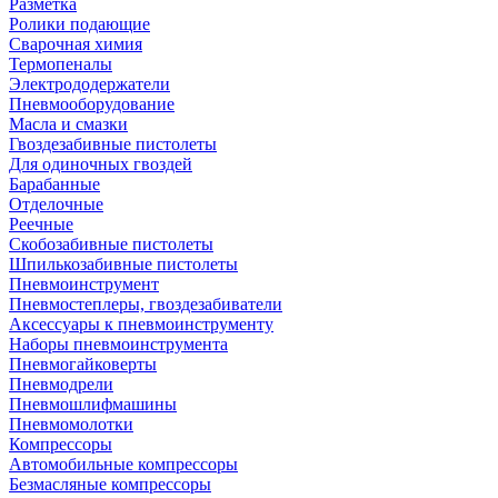
Разметка
Ролики подающие
Сварочная химия
Термопеналы
Электрододержатели
Пневмооборудование
Масла и смазки
Гвоздезабивные пистолеты
Для одиночных гвоздей
Барабанные
Отделочные
Реечные
Скобозабивные пистолеты
Шпилькозабивные пистолеты
Пневмоинструмент
Пневмостеплеры, гвоздезабиватели
Аксессуары к пневмоинструменту
Наборы пневмоинструмента
Пневмогайковерты
Пневмодрели
Пневмошлифмашины
Пневмомолотки
Компрессоры
Автомобильные компрессоры
Безмасляные компрессоры