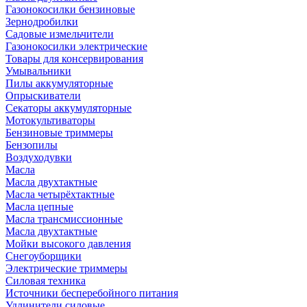
Газонокосилки бензиновые
Зернодробилки
Садовые измельчители
Газонокосилки электрические
Товары для консервирования
Умывальники
Пилы аккумуляторные
Опрыскиватели
Секаторы аккумуляторные
Мотокультиваторы
Бензиновые триммеры
Бензопилы
Воздуходувки
Масла
Масла двухтактные
Масла четырёхтактные
Масла цепные
Масла трансмиссионные
Масла двухтактные
Мойки высокого давления
Снегоуборщики
Электрические триммеры
Силовая техника
Источники бесперебойного питания
Удлинители силовые