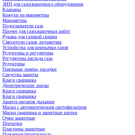
ЗИП для газосварочного оборудования
Клапаны
Кожухи на манометры
Манометры
Подогреватели газа
Прочее для газосварочных работ
Рукава для газовой сварки
Смесители газов, ротаметры
Устройства для перекачки газов
Редукторы и регуляторы
Регуляторы расхода газа
Редукторы
Паяльные лампы, насадки
Средства защиты
Краги сварщика
Диоптрические линзы
Краги сварщика
Краги сварщика
Защита органов дыхания
Маски с автоматическим светофильтром
Маски сварщика и защитные щитки
Очки защитные
Перчатки
Пластины защитные
Пожарная безопасность