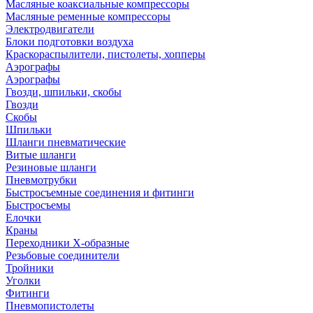
Масляные коаксиальные компрессоры
Масляные ременные компрессоры
Электродвигатели
Блоки подготовки воздуха
Краскораспылители, пистолеты, хопперы
Аэрографы
Аэрографы
Гвозди, шпильки, скобы
Гвозди
Скобы
Шпильки
Шланги пневматические
Витые шланги
Резиновые шланги
Пневмотрубки
Быстросъемные соединения и фитинги
Быстросъемы
Елочки
Краны
Переходники Х-образные
Резьбовые соединители
Тройники
Уголки
Фитинги
Пневмопистолеты