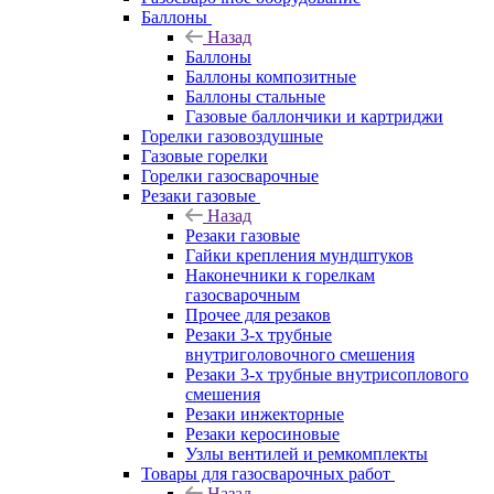
Баллоны
Назад
Баллоны
Баллоны композитные
Баллоны стальные
Газовые баллончики и картриджи
Горелки газовоздушные
Газовые горелки
Горелки газосварочные
Резаки газовые
Назад
Резаки газовые
Гайки крепления мундштуков
Наконечники к горелкам
газосварочным
Прочее для резаков
Резаки 3-х трубные
внутриголовочного смешения
Резаки 3-х трубные внутрисоплового
смешения
Резаки инжекторные
Резаки керосиновые
Узлы вентилей и ремкомплекты
Товары для газосварочных работ
Назад