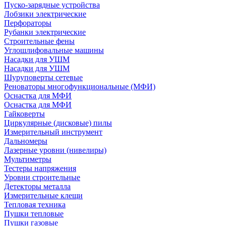
Пуско-зарядные устройства
Лобзики электрические
Перфораторы
Рубанки электрические
Строительные фены
Углошлифовальные машины
Насадки для УШМ
Насадки для УШМ
Шуруповерты сетевые
Реноваторы многофункциональные (МФИ)
Оснастка для МФИ
Оснастка для МФИ
Гайковерты
Циркулярные (дисковые) пилы
Измерительный инструмент
Дальномеры
Лазерные уровни (нивелиры)
Мультиметры
Тестеры напряжения
Уровни строительные
Детекторы металла
Измерительные клещи
Тепловая техника
Пушки тепловые
Пушки газовые