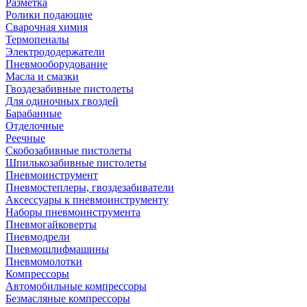
Разметка
Ролики подающие
Сварочная химия
Термопеналы
Электрододержатели
Пневмооборудование
Масла и смазки
Гвоздезабивные пистолеты
Для одиночных гвоздей
Барабанные
Отделочные
Реечные
Скобозабивные пистолеты
Шпилькозабивные пистолеты
Пневмоинструмент
Пневмостеплеры, гвоздезабиватели
Аксессуары к пневмоинструменту
Наборы пневмоинструмента
Пневмогайковерты
Пневмодрели
Пневмошлифмашины
Пневмомолотки
Компрессоры
Автомобильные компрессоры
Безмасляные компрессоры