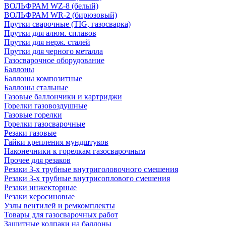
ВОЛЬФРАМ WZ-8 (белый)
ВОЛЬФРАМ WR-2 (бирюзовый)
Прутки сварочные (TIG, газосварка)
Прутки для алюм. сплавов
Прутки для нерж. сталей
Прутки для черного металла
Газосварочное оборудование
Баллоны
Баллоны композитные
Баллоны стальные
Газовые баллончики и картриджи
Горелки газовоздушные
Газовые горелки
Горелки газосварочные
Резаки газовые
Гайки крепления мундштуков
Наконечники к горелкам газосварочным
Прочее для резаков
Резаки 3-х трубные внутриголовочного смешения
Резаки 3-х трубные внутрисоплового смешения
Резаки инжекторные
Резаки керосиновые
Узлы вентилей и ремкомплекты
Товары для газосварочных работ
Защитные колпаки на баллоны