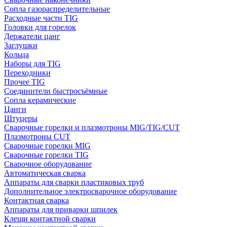
Сопла газораспределительные
Расходные части TIG
Головки для горелок
Держатели цанг
Заглушки
Кольца
Наборы для TIG
Переходники
Прочее TIG
Соединители быстросъёмные
Сопла керамические
Цанги
Штуцеры
Сварочные горелки и плазмотроны MIG/TIG/CUT
Плазмотроны CUT
Сварочные горелки MIG
Сварочные горелки TIG
Сварочное оборудование
Автоматическая сварка
Аппараты для сварки пластиковых труб
Дополнительное электросварочное оборудование
Контактная сварка
Аппараты для приварки шпилек
Клещи контактной сварки