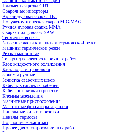
Машины контактной сварки
Плазменная резка CUT
Сварочные инверторы
Аргонодуговая сварка TIG
Полуавтоматическая сварка MIG/MAG
Ручная дуговая сварка MMA
Сварка под флюсом SAW
Термическая резка
Запасные части к машинам термической резки
Машины термической резки
Резаки машинные
Товары для электросварочных работ
Блок жидкостного охлаждения
Блок подачи проволоки
Зажимы ручные
Зачистка сварочных швов
Кабели, комплекты кабелей
Кабельные вилки и розетки
Клеммы заземления
Магнитные приспособления
Магнитные фиксаторы и уголки
Панельные вилки и розетки
Пеналы-термосы
Подающие механизмы
Прочее для электросварочных работ