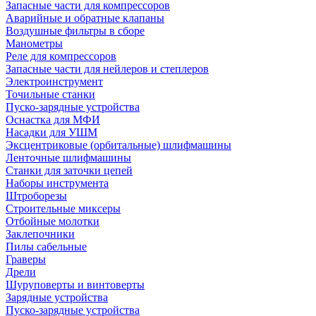
Запасные части для компрессоров
Аварийные и обратные клапаны
Воздушные фильтры в сборе
Манометры
Реле для компрессоров
Запасные части для нейлеров и степлеров
Электроинструмент
Точильные станки
Пуско-зарядные устройства
Оснастка для МФИ
Насадки для УШМ
Эксцентриковые (орбитальные) шлифмашины
Ленточные шлифмашины
Станки для заточки цепей
Наборы инструмента
Штроборезы
Строительные миксеры
Отбойные молотки
Заклепочники
Пилы сабельные
Граверы
Дрели
Шуруповерты и винтоверты
Зарядные устройства
Пуско-зарядные устройства