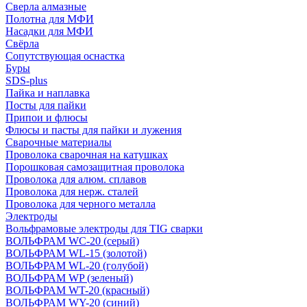
Сверла алмазные
Полотна для МФИ
Насадки для МФИ
Свёрла
Сопутствующая оснастка
Буры
SDS-plus
Пайка и наплавка
Посты для пайки
Припои и флюсы
Флюсы и пасты для пайки и лужения
Сварочные материалы
Проволока сварочная на катушках
Порошковая самозащитная проволока
Проволока для алюм. сплавов
Проволока для нерж. сталей
Проволока для черного металла
Электроды
Вольфрамовые электроды для TIG сварки
ВОЛЬФРАМ WC-20 (серый)
ВОЛЬФРАМ WL-15 (золотой)
ВОЛЬФРАМ WL-20 (голубой)
ВОЛЬФРАМ WP (зеленый)
ВОЛЬФРАМ WT-20 (красный)
ВОЛЬФРАМ WY-20 (синий)