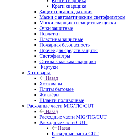
Краги сварщика
Краги сварщика
Защита органов дыхания
Маски с автоматическим светофильтром
Маски сварщика и защитные щитки
Очки защитные
Перчатки
Пластины защитные
Пожарная безопасность
Прочее для средств защиты
Светофильтры
Стёкла к маскам сварщика
Фартуки
Хозтовары
Назад
Хозтовары
Плиты бытовые
Жиклёры
Шланги поливочные
Расходные части MIG/TIG/CUT
Назад
Расходные части MIG/TIG/CUT
Расходные части CUT
Назад
Расходные части CUT