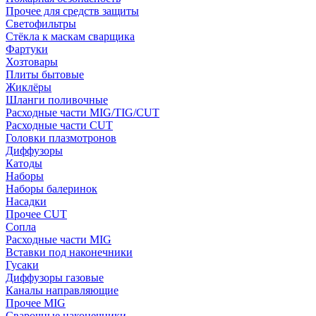
Прочее для средств защиты
Светофильтры
Стёкла к маскам сварщика
Фартуки
Хозтовары
Плиты бытовые
Жиклёры
Шланги поливочные
Расходные части MIG/TIG/CUT
Расходные части CUT
Головки плазмотронов
Диффузоры
Катоды
Наборы
Наборы балеринок
Насадки
Прочее CUT
Сопла
Расходные части MIG
Вставки под наконечники
Гусаки
Диффузоры газовые
Каналы направляющие
Прочее MIG
Сварочные наконечники