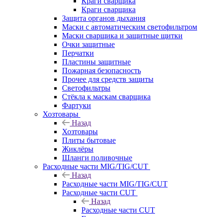
Краги сварщика
Краги сварщика
Защита органов дыхания
Маски с автоматическим светофильтром
Маски сварщика и защитные щитки
Очки защитные
Перчатки
Пластины защитные
Пожарная безопасность
Прочее для средств защиты
Светофильтры
Стёкла к маскам сварщика
Фартуки
Хозтовары
Назад
Хозтовары
Плиты бытовые
Жиклёры
Шланги поливочные
Расходные части MIG/TIG/CUT
Назад
Расходные части MIG/TIG/CUT
Расходные части CUT
Назад
Расходные части CUT