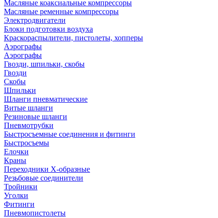
Масляные коаксиальные компрессоры
Масляные ременные компрессоры
Электродвигатели
Блоки подготовки воздуха
Краскораспылители, пистолеты, хопперы
Аэрографы
Аэрографы
Гвозди, шпильки, скобы
Гвозди
Скобы
Шпильки
Шланги пневматические
Витые шланги
Резиновые шланги
Пневмотрубки
Быстросъемные соединения и фитинги
Быстросъемы
Елочки
Краны
Переходники Х-образные
Резьбовые соединители
Тройники
Уголки
Фитинги
Пневмопистолеты