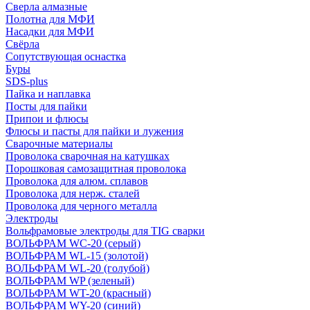
Сверла алмазные
Полотна для МФИ
Насадки для МФИ
Свёрла
Сопутствующая оснастка
Буры
SDS-plus
Пайка и наплавка
Посты для пайки
Припои и флюсы
Флюсы и пасты для пайки и лужения
Сварочные материалы
Проволока сварочная на катушках
Порошковая самозащитная проволока
Проволока для алюм. сплавов
Проволока для нерж. сталей
Проволока для черного металла
Электроды
Вольфрамовые электроды для TIG сварки
ВОЛЬФРАМ WC-20 (серый)
ВОЛЬФРАМ WL-15 (золотой)
ВОЛЬФРАМ WL-20 (голубой)
ВОЛЬФРАМ WP (зеленый)
ВОЛЬФРАМ WT-20 (красный)
ВОЛЬФРАМ WY-20 (синий)