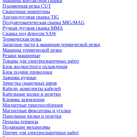
Машины контактной сварки
Плазменная резка CUT
Сварочные инверторы
Аргонодуговая сварка TIG
Полуавтоматическая сварка MIG/MAG
Ручная дуговая сварка MMA
Сварка под флюсом SAW
Термическая резка
Запасные части к машинам термической резки
Машины термической резки
Резаки машинные
Товары для электросварочных работ
Блок жидкостного охлаждения
Блок подачи проволоки
Зажимы ручные
Зачистка сварочных швов
Кабели, комплекты кабелей
Кабельные вилки и розетки
Клеммы заземления
Магнитные приспособления
Магнитные фиксаторы и уголки
Панельные вилки и розетки
Пеналы-термосы
Подающие механизмы
Прочее для электросварочных работ