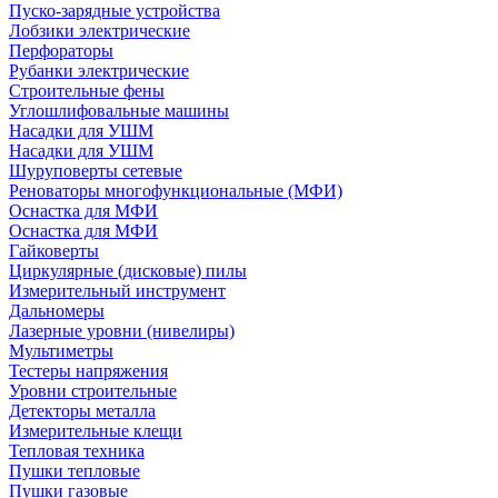
Пуско-зарядные устройства
Лобзики электрические
Перфораторы
Рубанки электрические
Строительные фены
Углошлифовальные машины
Насадки для УШМ
Насадки для УШМ
Шуруповерты сетевые
Реноваторы многофункциональные (МФИ)
Оснастка для МФИ
Оснастка для МФИ
Гайковерты
Циркулярные (дисковые) пилы
Измерительный инструмент
Дальномеры
Лазерные уровни (нивелиры)
Мультиметры
Тестеры напряжения
Уровни строительные
Детекторы металла
Измерительные клещи
Тепловая техника
Пушки тепловые
Пушки газовые