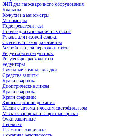
ЗИП для газосварочного оборудования
Клапаны
Кожухи на манометры
Манометры
Подогреватели газа
Прочее для газосварочных работ
Рукава для газовой сварки
Смесители газов, ротаметры
Устройства для перекачки газов
Редукторы и регуляторы
Регуляторы расхода газа
Редукторы
Паяльные лампы, насадки
Средства защиты
Краги сварщика
Диоптрические линзы
Краги сварщика
Краги сварщика
Защита органов дыхания
Маски с автоматическим светофильтром
Маски сварщика и защитные щитки
Очки защитные
Перчатки
Пластины защитные
Пожарная безопасность