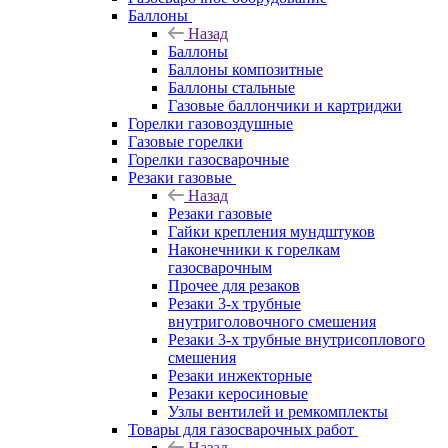
Баллоны
Назад
Баллоны
Баллоны композитные
Баллоны стальные
Газовые баллончики и картриджи
Горелки газовоздушные
Газовые горелки
Горелки газосварочные
Резаки газовые
Назад
Резаки газовые
Гайки крепления мундштуков
Наконечники к горелкам
газосварочным
Прочее для резаков
Резаки 3-х трубные
внутриголовочного смешения
Резаки 3-х трубные внутрисоплового
смешения
Резаки инжекторные
Резаки керосиновые
Узлы вентилей и ремкомплекты
Товары для газосварочных работ
Назад