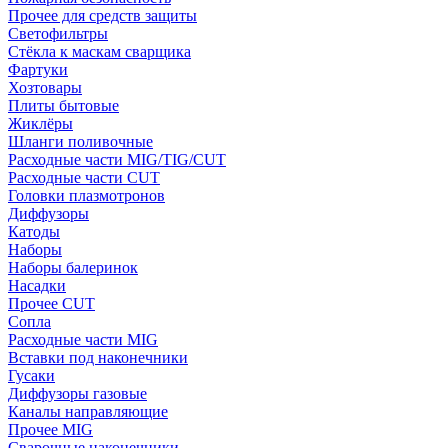
Прочее для средств защиты
Светофильтры
Стёкла к маскам сварщика
Фартуки
Хозтовары
Плиты бытовые
Жиклёры
Шланги поливочные
Расходные части MIG/TIG/CUT
Расходные части CUT
Головки плазмотронов
Диффузоры
Катоды
Наборы
Наборы балеринок
Насадки
Прочее CUT
Сопла
Расходные части MIG
Вставки под наконечники
Гусаки
Диффузоры газовые
Каналы направляющие
Прочее MIG
Сварочные наконечники