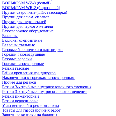
ВОЛЬФРАМ WZ-8 (белый)
ВОЛЬФРАМ WR-2 (бирюзовый)
Прутки сварочные (TIG, газосварка)
Прутки для алюм. сплавов
Прутки для нерж. сталей
Прутки для черного металла
Газосварочное оборудование
Баллоны
Баллоны композитные
Баллоны стальные
Газовые баллончики и картриджи
Горелки газовоздушные
Газовые горелки
Горелки газосварочные
Резаки газовые
Гайки крепления мундштуков
Наконечники к горелкам газосварочным
Прочее для резаков
Резаки 3-х трубные внутриголовочного смешения
Резаки 3-х трубные внутрисоплового смешения
Резаки инжекторные
Резаки керосиновые
Узлы вентилей и ремкомплекты
Товары для газосварочных работ
Защитные колпаки на баллоны