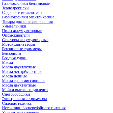
Газонокосилки бензиновые
Зернодробилки
Садовые измельчители
Газонокосилки электрические
Товары для консервирования
Умывальники
Пилы аккумуляторные
Опрыскиватели
Секаторы аккумуляторные
Мотокультиваторы
Бензиновые триммеры
Бензопилы
Воздуходувки
Масла
Масла двухтактные
Масла четырёхтактные
Масла цепные
Масла трансмиссионные
Масла двухтактные
Мойки высокого давления
Снегоуборщики
Электрические триммеры
Силовая техника
Источники бесперебойного питания
Удлинители силовые