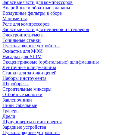
Запасные части для компрессоров
Аварийные и обратные клапаны
Воздушные фильтры в сборе
Манометры
Реле для компрессоров
Запасные части для нейлеров и степлеров
Электроинструмент
Точильные станки
Пуско-зарядные устройства
Оснастка для МФИ
Насадки для УШМ
Эксцентриковые (орбитальные) шлифмашины
Ленточные шлифмашины
Станки для заточки цепей
Наборы инструмента
Штроборезы
Строительные миксеры
Отбойные молотки
Заклепочники
Пилы сабельные
Граверы
Дрели
Шуруповерты и винтоверты
Зарядные устройства
Пуско-зарядные устройства