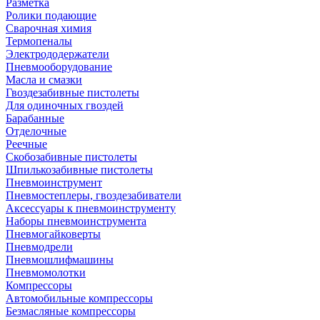
Разметка
Ролики подающие
Сварочная химия
Термопеналы
Электрододержатели
Пневмооборудование
Масла и смазки
Гвоздезабивные пистолеты
Для одиночных гвоздей
Барабанные
Отделочные
Реечные
Скобозабивные пистолеты
Шпилькозабивные пистолеты
Пневмоинструмент
Пневмостеплеры, гвоздезабиватели
Аксессуары к пневмоинструменту
Наборы пневмоинструмента
Пневмогайковерты
Пневмодрели
Пневмошлифмашины
Пневмомолотки
Компрессоры
Автомобильные компрессоры
Безмасляные компрессоры