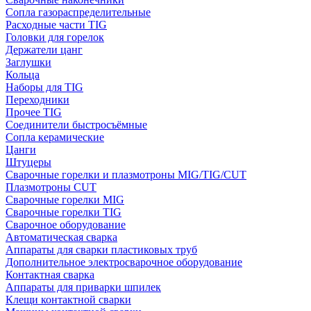
Сопла газораспределительные
Расходные части TIG
Головки для горелок
Держатели цанг
Заглушки
Кольца
Наборы для TIG
Переходники
Прочее TIG
Соединители быстросъёмные
Сопла керамические
Цанги
Штуцеры
Сварочные горелки и плазмотроны MIG/TIG/CUT
Плазмотроны CUT
Сварочные горелки MIG
Сварочные горелки TIG
Сварочное оборудование
Автоматическая сварка
Аппараты для сварки пластиковых труб
Дополнительное электросварочное оборудование
Контактная сварка
Аппараты для приварки шпилек
Клещи контактной сварки