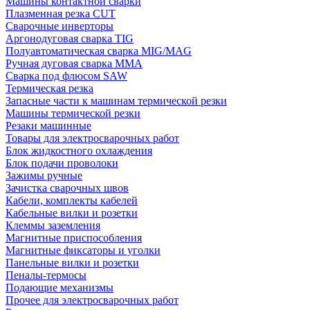
Машины контактной сварки
Плазменная резка CUT
Сварочные инверторы
Аргонодуговая сварка TIG
Полуавтоматическая сварка MIG/MAG
Ручная дуговая сварка MMA
Сварка под флюсом SAW
Термическая резка
Запасные части к машинам термической резки
Машины термической резки
Резаки машинные
Товары для электросварочных работ
Блок жидкостного охлаждения
Блок подачи проволоки
Зажимы ручные
Зачистка сварочных швов
Кабели, комплекты кабелей
Кабельные вилки и розетки
Клеммы заземления
Магнитные приспособления
Магнитные фиксаторы и уголки
Панельные вилки и розетки
Пеналы-термосы
Подающие механизмы
Прочее для электросварочных работ