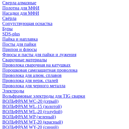
Сверла алмазные
Полотна для МФИ
Насадки для МФИ
Свёрла
Сопутствующая оснастка
Буры
SDS-plus
Пайка и наплавка
Посты для пайки
Припои и флюсы
Флюсы и пасты для пайки и лужения
Сварочные материалы
Проволока сварочная на катушках
Порошковая самозащитная проволока
Проволока для алюм. сплавов
Проволока для нерж. сталей
Проволока для черного металла
Электроды
Вольфрамовые электроды для TIG сварки
ВОЛЬФРАМ WC-20 (серый)
ВОЛЬФРАМ WL-15 (золотой)
ВОЛЬФРАМ WL-20 (голубой)
ВОЛЬФРАМ WP (зеленый)
ВОЛЬФРАМ WT-20 (красный)
ВОЛЬФРАМ WY-20 (синий)