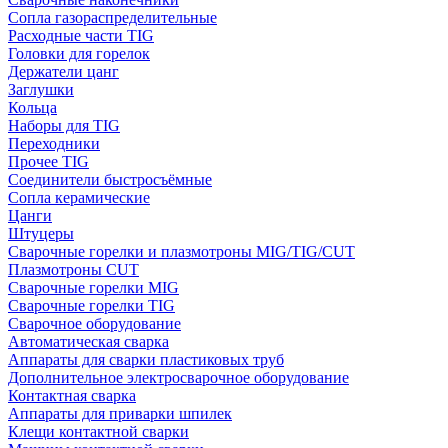
Сопла газораспределительные
Расходные части TIG
Головки для горелок
Держатели цанг
Заглушки
Кольца
Наборы для TIG
Переходники
Прочее TIG
Соединители быстросъёмные
Сопла керамические
Цанги
Штуцеры
Сварочные горелки и плазмотроны MIG/TIG/CUT
Плазмотроны CUT
Сварочные горелки MIG
Сварочные горелки TIG
Сварочное оборудование
Автоматическая сварка
Аппараты для сварки пластиковых труб
Дополнительное электросварочное оборудование
Контактная сварка
Аппараты для приварки шпилек
Клещи контактной сварки