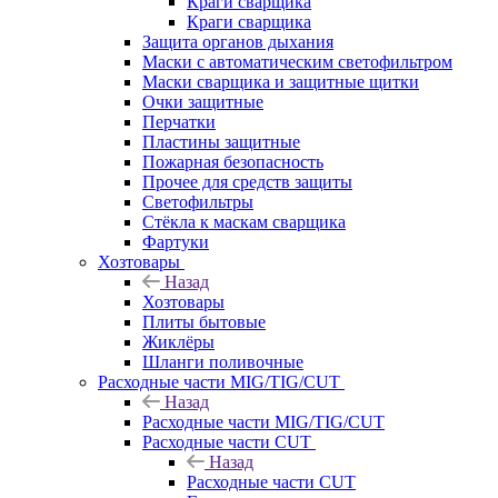
Краги сварщика
Краги сварщика
Защита органов дыхания
Маски с автоматическим светофильтром
Маски сварщика и защитные щитки
Очки защитные
Перчатки
Пластины защитные
Пожарная безопасность
Прочее для средств защиты
Светофильтры
Стёкла к маскам сварщика
Фартуки
Хозтовары
Назад
Хозтовары
Плиты бытовые
Жиклёры
Шланги поливочные
Расходные части MIG/TIG/CUT
Назад
Расходные части MIG/TIG/CUT
Расходные части CUT
Назад
Расходные части CUT