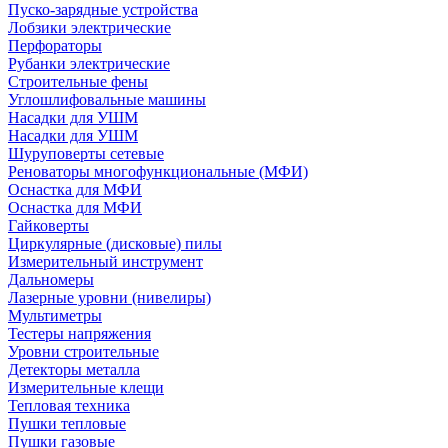
Пуско-зарядные устройства
Лобзики электрические
Перфораторы
Рубанки электрические
Строительные фены
Углошлифовальные машины
Насадки для УШМ
Насадки для УШМ
Шуруповерты сетевые
Реноваторы многофункциональные (МФИ)
Оснастка для МФИ
Оснастка для МФИ
Гайковерты
Циркулярные (дисковые) пилы
Измерительный инструмент
Дальномеры
Лазерные уровни (нивелиры)
Мультиметры
Тестеры напряжения
Уровни строительные
Детекторы металла
Измерительные клещи
Тепловая техника
Пушки тепловые
Пушки газовые