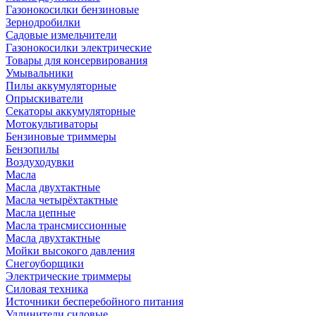
Газонокосилки бензиновые
Зернодробилки
Садовые измельчители
Газонокосилки электрические
Товары для консервирования
Умывальники
Пилы аккумуляторные
Опрыскиватели
Секаторы аккумуляторные
Мотокультиваторы
Бензиновые триммеры
Бензопилы
Воздуходувки
Масла
Масла двухтактные
Масла четырёхтактные
Масла цепные
Масла трансмиссионные
Масла двухтактные
Мойки высокого давления
Снегоуборщики
Электрические триммеры
Силовая техника
Источники бесперебойного питания
Удлинители силовые