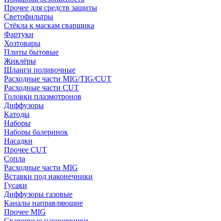
Прочее для средств защиты
Светофильтры
Стёкла к маскам сварщика
Фартуки
Хозтовары
Плиты бытовые
Жиклёры
Шланги поливочные
Расходные части MIG/TIG/CUT
Расходные части CUT
Головки плазмотронов
Диффузоры
Катоды
Наборы
Наборы балеринок
Насадки
Прочее CUT
Сопла
Расходные части MIG
Вставки под наконечники
Гусаки
Диффузоры газовые
Каналы направляющие
Прочее MIG
Сварочные наконечники