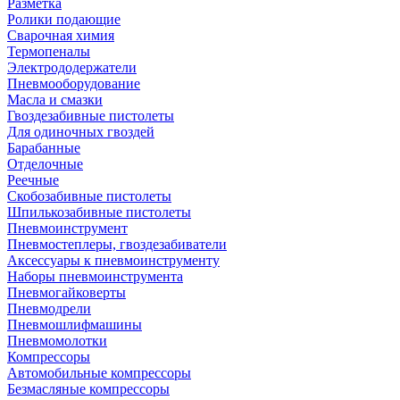
Разметка
Ролики подающие
Сварочная химия
Термопеналы
Электрододержатели
Пневмооборудование
Масла и смазки
Гвоздезабивные пистолеты
Для одиночных гвоздей
Барабанные
Отделочные
Реечные
Скобозабивные пистолеты
Шпилькозабивные пистолеты
Пневмоинструмент
Пневмостеплеры, гвоздезабиватели
Аксессуары к пневмоинструменту
Наборы пневмоинструмента
Пневмогайковерты
Пневмодрели
Пневмошлифмашины
Пневмомолотки
Компрессоры
Автомобильные компрессоры
Безмасляные компрессоры