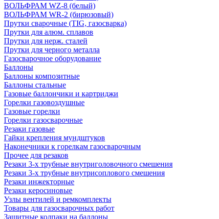
ВОЛЬФРАМ WZ-8 (белый)
ВОЛЬФРАМ WR-2 (бирюзовый)
Прутки сварочные (TIG, газосварка)
Прутки для алюм. сплавов
Прутки для нерж. сталей
Прутки для черного металла
Газосварочное оборудование
Баллоны
Баллоны композитные
Баллоны стальные
Газовые баллончики и картриджи
Горелки газовоздушные
Газовые горелки
Горелки газосварочные
Резаки газовые
Гайки крепления мундштуков
Наконечники к горелкам газосварочным
Прочее для резаков
Резаки 3-х трубные внутриголовочного смешения
Резаки 3-х трубные внутрисоплового смешения
Резаки инжекторные
Резаки керосиновые
Узлы вентилей и ремкомплекты
Товары для газосварочных работ
Защитные колпаки на баллоны