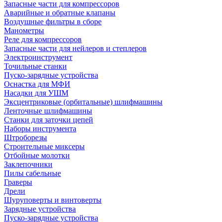
Запасные части для компрессоров
Аварийные и обратные клапаны
Воздушные фильтры в сборе
Манометры
Реле для компрессоров
Запасные части для нейлеров и степлеров
Электроинструмент
Точильные станки
Пуско-зарядные устройства
Оснастка для МФИ
Насадки для УШМ
Эксцентриковые (орбитальные) шлифмашины
Ленточные шлифмашины
Станки для заточки цепей
Наборы инструмента
Штроборезы
Строительные миксеры
Отбойные молотки
Заклепочники
Пилы сабельные
Граверы
Дрели
Шуруповерты и винтоверты
Зарядные устройства
Пуско-зарядные устройства