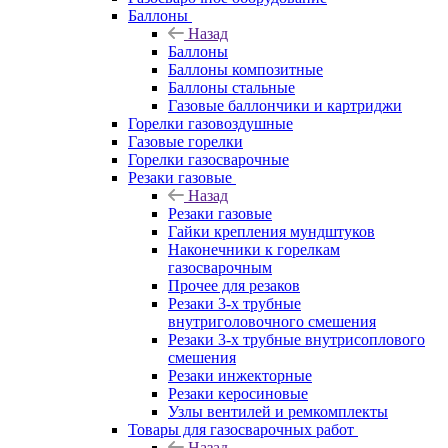
Баллоны
Назад
Баллоны
Баллоны композитные
Баллоны стальные
Газовые баллончики и картриджи
Горелки газовоздушные
Газовые горелки
Горелки газосварочные
Резаки газовые
Назад
Резаки газовые
Гайки крепления мундштуков
Наконечники к горелкам
газосварочным
Прочее для резаков
Резаки 3-х трубные
внутриголовочного смешения
Резаки 3-х трубные внутрисоплового
смешения
Резаки инжекторные
Резаки керосиновые
Узлы вентилей и ремкомплекты
Товары для газосварочных работ
Назад