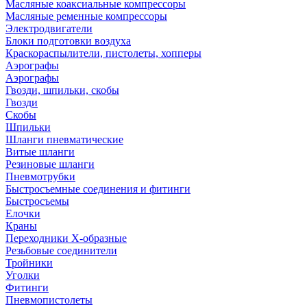
Масляные коаксиальные компрессоры
Масляные ременные компрессоры
Электродвигатели
Блоки подготовки воздуха
Краскораспылители, пистолеты, хопперы
Аэрографы
Аэрографы
Гвозди, шпильки, скобы
Гвозди
Скобы
Шпильки
Шланги пневматические
Витые шланги
Резиновые шланги
Пневмотрубки
Быстросъемные соединения и фитинги
Быстросъемы
Елочки
Краны
Переходники Х-образные
Резьбовые соединители
Тройники
Уголки
Фитинги
Пневмопистолеты