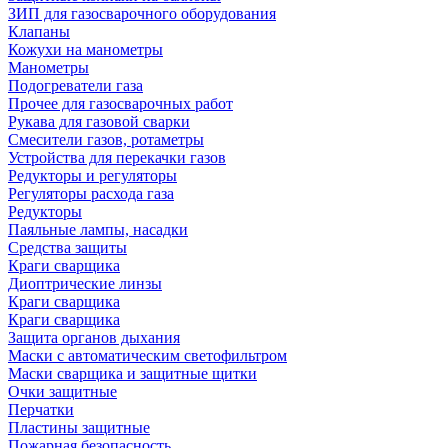
ЗИП для газосварочного оборудования
Клапаны
Кожухи на манометры
Манометры
Подогреватели газа
Прочее для газосварочных работ
Рукава для газовой сварки
Смесители газов, ротаметры
Устройства для перекачки газов
Редукторы и регуляторы
Регуляторы расхода газа
Редукторы
Паяльные лампы, насадки
Средства защиты
Краги сварщика
Диоптрические линзы
Краги сварщика
Краги сварщика
Защита органов дыхания
Маски с автоматическим светофильтром
Маски сварщика и защитные щитки
Очки защитные
Перчатки
Пластины защитные
Пожарная безопасность