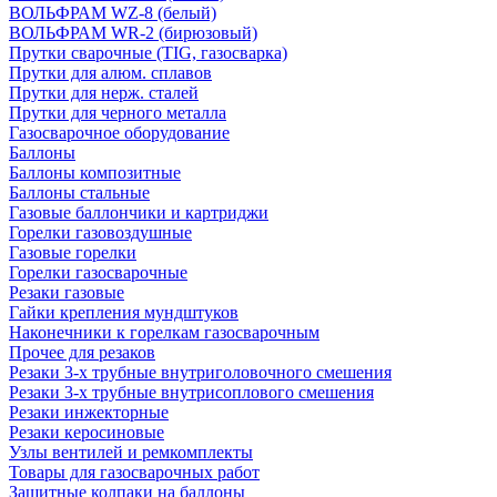
ВОЛЬФРАМ WZ-8 (белый)
ВОЛЬФРАМ WR-2 (бирюзовый)
Прутки сварочные (TIG, газосварка)
Прутки для алюм. сплавов
Прутки для нерж. сталей
Прутки для черного металла
Газосварочное оборудование
Баллоны
Баллоны композитные
Баллоны стальные
Газовые баллончики и картриджи
Горелки газовоздушные
Газовые горелки
Горелки газосварочные
Резаки газовые
Гайки крепления мундштуков
Наконечники к горелкам газосварочным
Прочее для резаков
Резаки 3-х трубные внутриголовочного смешения
Резаки 3-х трубные внутрисоплового смешения
Резаки инжекторные
Резаки керосиновые
Узлы вентилей и ремкомплекты
Товары для газосварочных работ
Защитные колпаки на баллоны