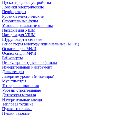
Пуско-зарядные устройства
Лобзики электрические
Перфораторы
Рубанки электрические
Строительные фены
Углошлифовальные машины
Насадки для УШМ
Насадки для УШМ
Шуруповерты сетевые
Реноваторы многофункциональные (МФИ)
Оснастка для МФИ
Оснастка для МФИ
Гайковерты
Циркулярные (дисковые) пилы
Измерительный инструмент
Дальномеры
Лазерные уровни (нивелиры)
Мультиметры
Тестеры напряжения
Уровни строительные
Детекторы металла
Измерительные клещи
Тепловая техника
Пушки тепловые
Пушки газовые