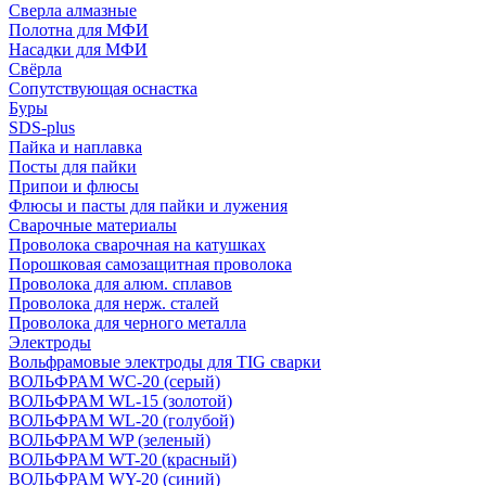
Сверла алмазные
Полотна для МФИ
Насадки для МФИ
Свёрла
Сопутствующая оснастка
Буры
SDS-plus
Пайка и наплавка
Посты для пайки
Припои и флюсы
Флюсы и пасты для пайки и лужения
Сварочные материалы
Проволока сварочная на катушках
Порошковая самозащитная проволока
Проволока для алюм. сплавов
Проволока для нерж. сталей
Проволока для черного металла
Электроды
Вольфрамовые электроды для TIG сварки
ВОЛЬФРАМ WC-20 (серый)
ВОЛЬФРАМ WL-15 (золотой)
ВОЛЬФРАМ WL-20 (голубой)
ВОЛЬФРАМ WP (зеленый)
ВОЛЬФРАМ WT-20 (красный)
ВОЛЬФРАМ WY-20 (синий)