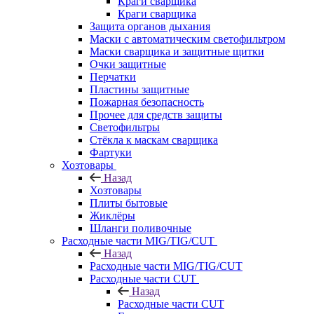
Краги сварщика
Краги сварщика
Защита органов дыхания
Маски с автоматическим светофильтром
Маски сварщика и защитные щитки
Очки защитные
Перчатки
Пластины защитные
Пожарная безопасность
Прочее для средств защиты
Светофильтры
Стёкла к маскам сварщика
Фартуки
Хозтовары
Назад
Хозтовары
Плиты бытовые
Жиклёры
Шланги поливочные
Расходные части MIG/TIG/CUT
Назад
Расходные части MIG/TIG/CUT
Расходные части CUT
Назад
Расходные части CUT