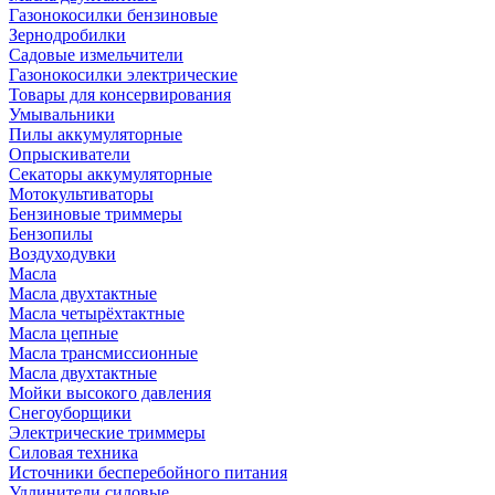
Газонокосилки бензиновые
Зернодробилки
Садовые измельчители
Газонокосилки электрические
Товары для консервирования
Умывальники
Пилы аккумуляторные
Опрыскиватели
Секаторы аккумуляторные
Мотокультиваторы
Бензиновые триммеры
Бензопилы
Воздуходувки
Масла
Масла двухтактные
Масла четырёхтактные
Масла цепные
Масла трансмиссионные
Масла двухтактные
Мойки высокого давления
Снегоуборщики
Электрические триммеры
Силовая техника
Источники бесперебойного питания
Удлинители силовые