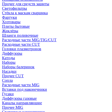
Прочее для средств защиты
Светофильтры
Стёкла к маскам сварщика
Фартуки
Хозтовары
Плиты бытовые
Жиклёры
Шланги поливочные
Расходные части MIG/TIG/CUT
Расходные части CUT
Головки плазмотронов
Диффузоры
Катоды
Наборы
Наборы балеринок
Насадки
Прочее CUT
Сопла
Расходные части MIG
Вставки под наконечники
Гусаки
Диффузоры газовые
Каналы направляющие
Прочее MIG
Сварочные наконечники