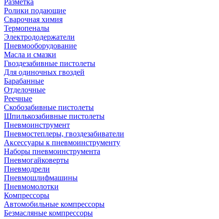
Разметка
Ролики подающие
Сварочная химия
Термопеналы
Электрододержатели
Пневмооборудование
Масла и смазки
Гвоздезабивные пистолеты
Для одиночных гвоздей
Барабанные
Отделочные
Реечные
Скобозабивные пистолеты
Шпилькозабивные пистолеты
Пневмоинструмент
Пневмостеплеры, гвоздезабиватели
Аксессуары к пневмоинструменту
Наборы пневмоинструмента
Пневмогайковерты
Пневмодрели
Пневмошлифмашины
Пневмомолотки
Компрессоры
Автомобильные компрессоры
Безмасляные компрессоры