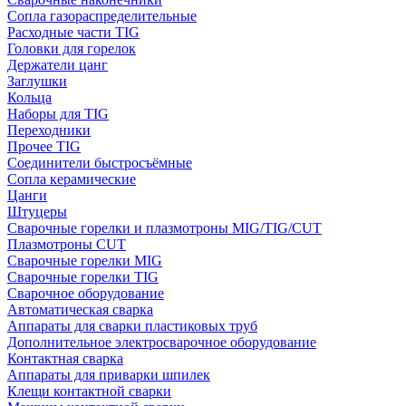
Сопла газораспределительные
Расходные части TIG
Головки для горелок
Держатели цанг
Заглушки
Кольца
Наборы для TIG
Переходники
Прочее TIG
Соединители быстросъёмные
Сопла керамические
Цанги
Штуцеры
Сварочные горелки и плазмотроны MIG/TIG/CUT
Плазмотроны CUT
Сварочные горелки MIG
Сварочные горелки TIG
Сварочное оборудование
Автоматическая сварка
Аппараты для сварки пластиковых труб
Дополнительное электросварочное оборудование
Контактная сварка
Аппараты для приварки шпилек
Клещи контактной сварки