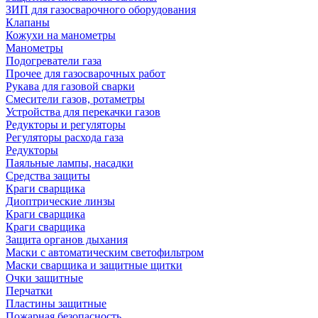
ЗИП для газосварочного оборудования
Клапаны
Кожухи на манометры
Манометры
Подогреватели газа
Прочее для газосварочных работ
Рукава для газовой сварки
Смесители газов, ротаметры
Устройства для перекачки газов
Редукторы и регуляторы
Регуляторы расхода газа
Редукторы
Паяльные лампы, насадки
Средства защиты
Краги сварщика
Диоптрические линзы
Краги сварщика
Краги сварщика
Защита органов дыхания
Маски с автоматическим светофильтром
Маски сварщика и защитные щитки
Очки защитные
Перчатки
Пластины защитные
Пожарная безопасность