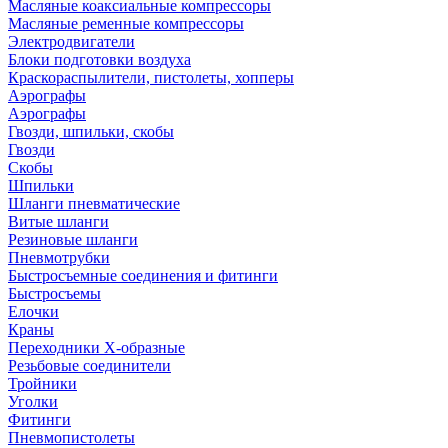
Масляные коаксиальные компрессоры
Масляные ременные компрессоры
Электродвигатели
Блоки подготовки воздуха
Краскораспылители, пистолеты, хопперы
Аэрографы
Аэрографы
Гвозди, шпильки, скобы
Гвозди
Скобы
Шпильки
Шланги пневматические
Витые шланги
Резиновые шланги
Пневмотрубки
Быстросъемные соединения и фитинги
Быстросъемы
Елочки
Краны
Переходники Х-образные
Резьбовые соединители
Тройники
Уголки
Фитинги
Пневмопистолеты