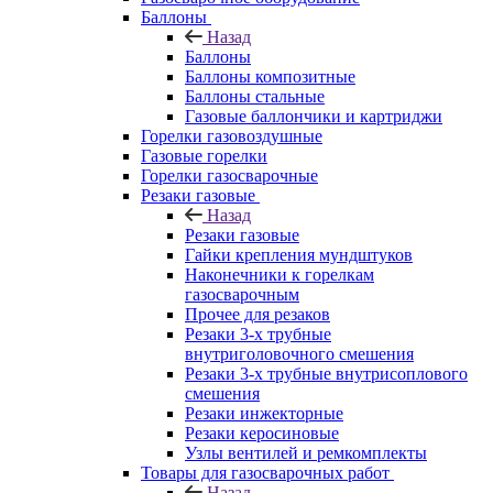
Баллоны
Назад
Баллоны
Баллоны композитные
Баллоны стальные
Газовые баллончики и картриджи
Горелки газовоздушные
Газовые горелки
Горелки газосварочные
Резаки газовые
Назад
Резаки газовые
Гайки крепления мундштуков
Наконечники к горелкам
газосварочным
Прочее для резаков
Резаки 3-х трубные
внутриголовочного смешения
Резаки 3-х трубные внутрисоплового
смешения
Резаки инжекторные
Резаки керосиновые
Узлы вентилей и ремкомплекты
Товары для газосварочных работ
Назад