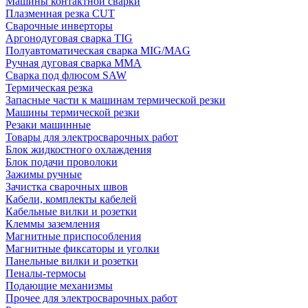
Машины контактной сварки
Плазменная резка CUT
Сварочные инверторы
Аргонодуговая сварка TIG
Полуавтоматическая сварка MIG/MAG
Ручная дуговая сварка MMA
Сварка под флюсом SAW
Термическая резка
Запасные части к машинам термической резки
Машины термической резки
Резаки машинные
Товары для электросварочных работ
Блок жидкостного охлаждения
Блок подачи проволоки
Зажимы ручные
Зачистка сварочных швов
Кабели, комплекты кабелей
Кабельные вилки и розетки
Клеммы заземления
Магнитные приспособления
Магнитные фиксаторы и уголки
Панельные вилки и розетки
Пеналы-термосы
Подающие механизмы
Прочее для электросварочных работ