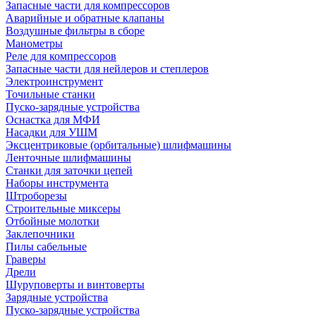
Запасные части для компрессоров
Аварийные и обратные клапаны
Воздушные фильтры в сборе
Манометры
Реле для компрессоров
Запасные части для нейлеров и степлеров
Электроинструмент
Точильные станки
Пуско-зарядные устройства
Оснастка для МФИ
Насадки для УШМ
Эксцентриковые (орбитальные) шлифмашины
Ленточные шлифмашины
Станки для заточки цепей
Наборы инструмента
Штроборезы
Строительные миксеры
Отбойные молотки
Заклепочники
Пилы сабельные
Граверы
Дрели
Шуруповерты и винтоверты
Зарядные устройства
Пуско-зарядные устройства