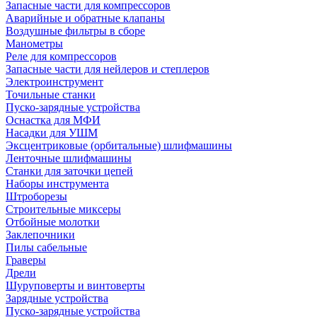
Запасные части для компрессоров
Аварийные и обратные клапаны
Воздушные фильтры в сборе
Манометры
Реле для компрессоров
Запасные части для нейлеров и степлеров
Электроинструмент
Точильные станки
Пуско-зарядные устройства
Оснастка для МФИ
Насадки для УШМ
Эксцентриковые (орбитальные) шлифмашины
Ленточные шлифмашины
Станки для заточки цепей
Наборы инструмента
Штроборезы
Строительные миксеры
Отбойные молотки
Заклепочники
Пилы сабельные
Граверы
Дрели
Шуруповерты и винтоверты
Зарядные устройства
Пуско-зарядные устройства