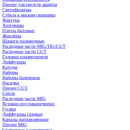
Прочее для средств защиты
Светофильтры
Стёкла к маскам сварщика
Фартуки
Хозтовары
Плиты бытовые
Жиклёры
Шланги поливочные
Расходные части MIG/TIG/CUT
Расходные части CUT
Головки плазмотронов
Диффузоры
Катоды
Наборы
Наборы балеринок
Насадки
Прочее CUT
Сопла
Расходные части MIG
Вставки под наконечники
Гусаки
Диффузоры газовые
Каналы направляющие
Прочее MIG
Сварочные наконечники