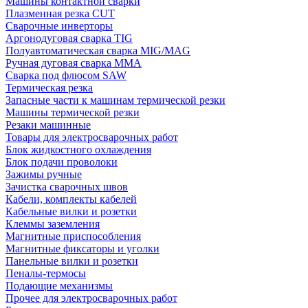
Машины контактной сварки
Плазменная резка CUT
Сварочные инверторы
Аргонодуговая сварка TIG
Полуавтоматическая сварка MIG/MAG
Ручная дуговая сварка MMA
Сварка под флюсом SAW
Термическая резка
Запасные части к машинам термической резки
Машины термической резки
Резаки машинные
Товары для электросварочных работ
Блок жидкостного охлаждения
Блок подачи проволоки
Зажимы ручные
Зачистка сварочных швов
Кабели, комплекты кабелей
Кабельные вилки и розетки
Клеммы заземления
Магнитные приспособления
Магнитные фиксаторы и уголки
Панельные вилки и розетки
Пеналы-термосы
Подающие механизмы
Прочее для электросварочных работ