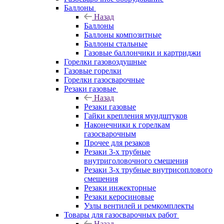
Баллоны
Назад
Баллоны
Баллоны композитные
Баллоны стальные
Газовые баллончики и картриджи
Горелки газовоздушные
Газовые горелки
Горелки газосварочные
Резаки газовые
Назад
Резаки газовые
Гайки крепления мундштуков
Наконечники к горелкам
газосварочным
Прочее для резаков
Резаки 3-х трубные
внутриголовочного смешения
Резаки 3-х трубные внутрисоплового
смешения
Резаки инжекторные
Резаки керосиновые
Узлы вентилей и ремкомплекты
Товары для газосварочных работ
Назад