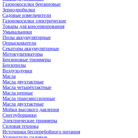
Газонокосилки бензиновые
Зернодробилки
Садовые измельчители
Газонокосилки электрические
Товары для консервирования
Умывальники
Пилы аккумуляторные
Опрыскиватели
Секаторы аккумуляторные
Мотокультиваторы
Бензиновые триммеры
Бензопилы
Воздуходувки
Масла
Масла двухтактные
Масла четырёхтактные
Масла цепные
Масла трансмиссионные
Масла двухтактные
Мойки высокого давления
Снегоуборщики
Электрические триммеры
Силовая техника
Источники бесперебойного питания
Удлинители силовые