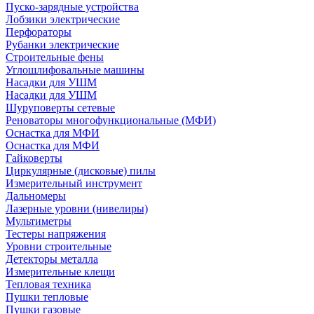
Пуско-зарядные устройства
Лобзики электрические
Перфораторы
Рубанки электрические
Строительные фены
Углошлифовальные машины
Насадки для УШМ
Насадки для УШМ
Шуруповерты сетевые
Реноваторы многофункциональные (МФИ)
Оснастка для МФИ
Оснастка для МФИ
Гайковерты
Циркулярные (дисковые) пилы
Измерительный инструмент
Дальномеры
Лазерные уровни (нивелиры)
Мультиметры
Тестеры напряжения
Уровни строительные
Детекторы металла
Измерительные клещи
Тепловая техника
Пушки тепловые
Пушки газовые