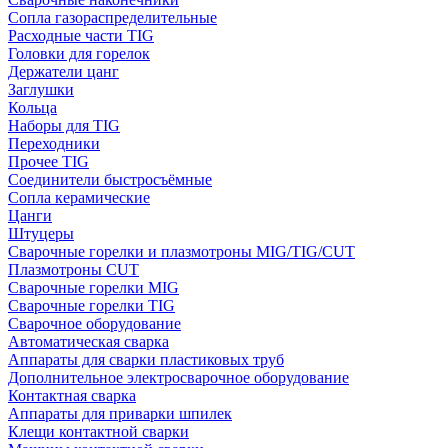
Сопла газораспределительные
Расходные части TIG
Головки для горелок
Держатели цанг
Заглушки
Кольца
Наборы для TIG
Переходники
Прочее TIG
Соединители быстросъёмные
Сопла керамические
Цанги
Штуцеры
Сварочные горелки и плазмотроны MIG/TIG/CUT
Плазмотроны CUT
Сварочные горелки MIG
Сварочные горелки TIG
Сварочное оборудование
Автоматическая сварка
Аппараты для сварки пластиковых труб
Дополнительное электросварочное оборудование
Контактная сварка
Аппараты для приварки шпилек
Клещи контактной сварки