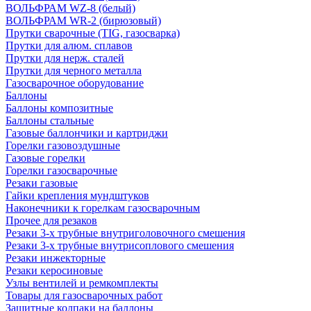
ВОЛЬФРАМ WZ-8 (белый)
ВОЛЬФРАМ WR-2 (бирюзовый)
Прутки сварочные (TIG, газосварка)
Прутки для алюм. сплавов
Прутки для нерж. сталей
Прутки для черного металла
Газосварочное оборудование
Баллоны
Баллоны композитные
Баллоны стальные
Газовые баллончики и картриджи
Горелки газовоздушные
Газовые горелки
Горелки газосварочные
Резаки газовые
Гайки крепления мундштуков
Наконечники к горелкам газосварочным
Прочее для резаков
Резаки 3-х трубные внутриголовочного смешения
Резаки 3-х трубные внутрисоплового смешения
Резаки инжекторные
Резаки керосиновые
Узлы вентилей и ремкомплекты
Товары для газосварочных работ
Защитные колпаки на баллоны