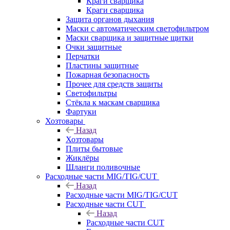
Краги сварщика
Краги сварщика
Защита органов дыхания
Маски с автоматическим светофильтром
Маски сварщика и защитные щитки
Очки защитные
Перчатки
Пластины защитные
Пожарная безопасность
Прочее для средств защиты
Светофильтры
Стёкла к маскам сварщика
Фартуки
Хозтовары
Назад
Хозтовары
Плиты бытовые
Жиклёры
Шланги поливочные
Расходные части MIG/TIG/CUT
Назад
Расходные части MIG/TIG/CUT
Расходные части CUT
Назад
Расходные части CUT