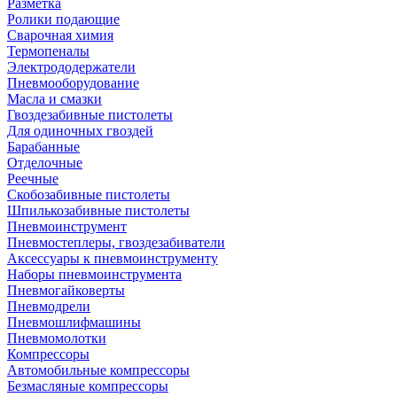
Разметка
Ролики подающие
Сварочная химия
Термопеналы
Электрододержатели
Пневмооборудование
Масла и смазки
Гвоздезабивные пистолеты
Для одиночных гвоздей
Барабанные
Отделочные
Реечные
Скобозабивные пистолеты
Шпилькозабивные пистолеты
Пневмоинструмент
Пневмостеплеры, гвоздезабиватели
Аксессуары к пневмоинструменту
Наборы пневмоинструмента
Пневмогайковерты
Пневмодрели
Пневмошлифмашины
Пневмомолотки
Компрессоры
Автомобильные компрессоры
Безмасляные компрессоры