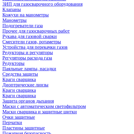
ЗИП для газосварочного оборудования
Клапаны
Кожухи на манометры
Манометры
Подогреватели газа
Прочее для газосварочных работ
Рукава для газовой сварки
Смесители газов, ротаметры
Устройства для перекачки газов
Редукторы и регуляторы
Регуляторы расхода газа
Редукторы
Паяльные лампы, насадки
Средства защиты
Краги сварщика
Диоптрические линзы
Краги сварщика
Краги сварщика
Защита органов дыхания
Маски с автоматическим светофильтром
Маски сварщика и защитные щитки
Очки защитные
Перчатки
Пластины защитные
Пожарная безопасность