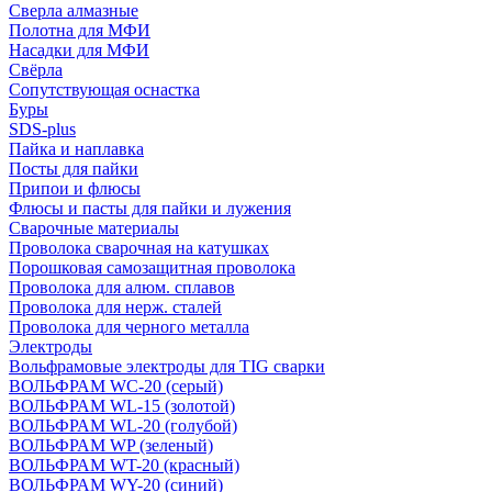
Сверла алмазные
Полотна для МФИ
Насадки для МФИ
Свёрла
Сопутствующая оснастка
Буры
SDS-plus
Пайка и наплавка
Посты для пайки
Припои и флюсы
Флюсы и пасты для пайки и лужения
Сварочные материалы
Проволока сварочная на катушках
Порошковая самозащитная проволока
Проволока для алюм. сплавов
Проволока для нерж. сталей
Проволока для черного металла
Электроды
Вольфрамовые электроды для TIG сварки
ВОЛЬФРАМ WC-20 (серый)
ВОЛЬФРАМ WL-15 (золотой)
ВОЛЬФРАМ WL-20 (голубой)
ВОЛЬФРАМ WP (зеленый)
ВОЛЬФРАМ WT-20 (красный)
ВОЛЬФРАМ WY-20 (синий)