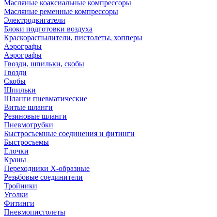
Масляные коаксиальные компрессоры
Масляные ременные компрессоры
Электродвигатели
Блоки подготовки воздуха
Краскораспылители, пистолеты, хопперы
Аэрографы
Аэрографы
Гвозди, шпильки, скобы
Гвозди
Скобы
Шпильки
Шланги пневматические
Витые шланги
Резиновые шланги
Пневмотрубки
Быстросъемные соединения и фитинги
Быстросъемы
Елочки
Краны
Переходники Х-образные
Резьбовые соединители
Тройники
Уголки
Фитинги
Пневмопистолеты