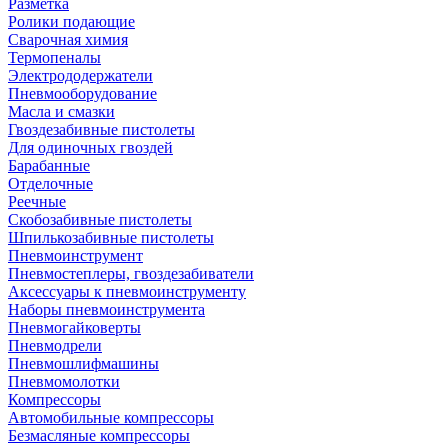
Разметка
Ролики подающие
Сварочная химия
Термопеналы
Электрододержатели
Пневмооборудование
Масла и смазки
Гвоздезабивные пистолеты
Для одиночных гвоздей
Барабанные
Отделочные
Реечные
Скобозабивные пистолеты
Шпилькозабивные пистолеты
Пневмоинструмент
Пневмостеплеры, гвоздезабиватели
Аксессуары к пневмоинструменту
Наборы пневмоинструмента
Пневмогайковерты
Пневмодрели
Пневмошлифмашины
Пневмомолотки
Компрессоры
Автомобильные компрессоры
Безмасляные компрессоры