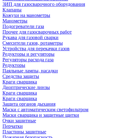
ЗИП для газосварочного оборудования
Клапаны
Кожухи на манометры
Манометры
Подогреватели газа
Прочее для газосварочных работ
Рукава для газовой сварки
Смесители газов, ротаметры
Устройства для перекачки газов
Редукторы и регуляторы
Регуляторы расхода газа
Редукторы
Паяльные лампы, насадки
Средства защиты
Краги сварщика
Диоптрические линзы
Краги сварщика
Краги сварщика
Защита органов дыхания
Маски с автоматическим светофильтром
Маски сварщика и защитные щитки
Очки защитные
Перчатки
Пластины защитные
Пожарная безопасность