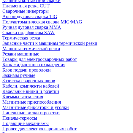
Машины контактной сварки
Плазменная резка CUT
Сварочные инверторы
Аргонодуговая сварка TIG
Полуавтоматическая сварка MIG/MAG
Ручная дуговая сварка MMA
Сварка под флюсом SAW
Термическая резка
Запасные части к машинам термической резки
Машины термической резки
Резаки машинные
Товары для электросварочных работ
Блок жидкостного охлаждения
Блок подачи проволоки
Зажимы ручные
Зачистка сварочных швов
Кабели, комплекты кабелей
Кабельные вилки и розетки
Клеммы заземления
Магнитные приспособления
Магнитные фиксаторы и уголки
Панельные вилки и розетки
Пеналы-термосы
Подающие механизмы
Прочее для электросварочных работ