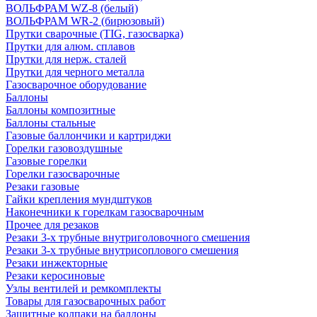
ВОЛЬФРАМ WZ-8 (белый)
ВОЛЬФРАМ WR-2 (бирюзовый)
Прутки сварочные (TIG, газосварка)
Прутки для алюм. сплавов
Прутки для нерж. сталей
Прутки для черного металла
Газосварочное оборудование
Баллоны
Баллоны композитные
Баллоны стальные
Газовые баллончики и картриджи
Горелки газовоздушные
Газовые горелки
Горелки газосварочные
Резаки газовые
Гайки крепления мундштуков
Наконечники к горелкам газосварочным
Прочее для резаков
Резаки 3-х трубные внутриголовочного смешения
Резаки 3-х трубные внутрисоплового смешения
Резаки инжекторные
Резаки керосиновые
Узлы вентилей и ремкомплекты
Товары для газосварочных работ
Защитные колпаки на баллоны