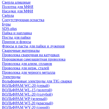
Сверла алмазные
Полотна для МФИ
Насадки для МФИ
Свёрла
Сопутствующая оснастка
Буры
SDS-plus
Пайка и наплавка
Посты для пайки
Припои и флюсы
Флюсы и пасты для пайки и лужения
Сварочные материалы
Проволока сварочная на катушках
Порошковая самозащитная проволока
Проволока для алюм. сплавов
Проволока для нерж. сталей
Проволока для черного металла
Электроды
Вольфрамовые электроды для TIG сварки
ВОЛЬФРАМ WC-20 (серый)
ВОЛЬФРАМ WL-15 (золотой)
ВОЛЬФРАМ WL-20 (голубой)
ВОЛЬФРАМ WP (зеленый)
ВОЛЬФРАМ WT-20 (красный)
ВОЛЬФРАМ WY-20 (синий)