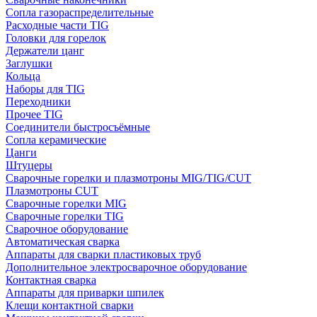
Сопла газораспределительные
Расходные части TIG
Головки для горелок
Держатели цанг
Заглушки
Кольца
Наборы для TIG
Переходники
Прочее TIG
Соединители быстросъёмные
Сопла керамические
Цанги
Штуцеры
Сварочные горелки и плазмотроны MIG/TIG/CUT
Плазмотроны CUT
Сварочные горелки MIG
Сварочные горелки TIG
Сварочное оборудование
Автоматическая сварка
Аппараты для сварки пластиковых труб
Дополнительное электросварочное оборудование
Контактная сварка
Аппараты для приварки шпилек
Клещи контактной сварки