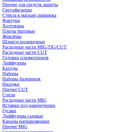
Прочее для средств защиты
Светофильтры
Стёкла к маскам сварщика
Фартуки
Хозтовары
Плиты бытовые
Жиклёры
Шланги поливочные
Расходные части MIG/TIG/CUT
Расходные части CUT
Головки плазмотронов
Диффузоры
Катоды
Наборы
Наборы балеринок
Насадки
Прочее CUT
Сопла
Расходные части MIG
Вставки под наконечники
Гусаки
Диффузоры газовые
Каналы направляющие
Прочее MIG
Сварочные наконечники