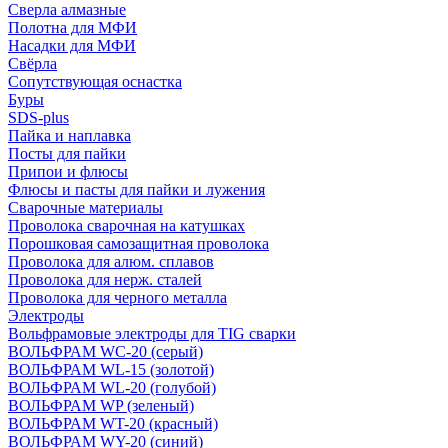
Сверла алмазные
Полотна для МФИ
Насадки для МФИ
Свёрла
Сопутствующая оснастка
Буры
SDS-plus
Пайка и наплавка
Посты для пайки
Припои и флюсы
Флюсы и пасты для пайки и лужения
Сварочные материалы
Проволока сварочная на катушках
Порошковая самозащитная проволока
Проволока для алюм. сплавов
Проволока для нерж. сталей
Проволока для черного металла
Электроды
Вольфрамовые электроды для TIG сварки
ВОЛЬФРАМ WC-20 (серый)
ВОЛЬФРАМ WL-15 (золотой)
ВОЛЬФРАМ WL-20 (голубой)
ВОЛЬФРАМ WP (зеленый)
ВОЛЬФРАМ WT-20 (красный)
ВОЛЬФРАМ WY-20 (синий)