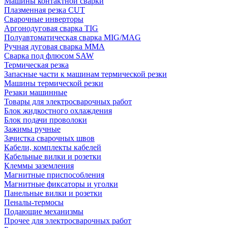
Машины контактной сварки
Плазменная резка CUT
Сварочные инверторы
Аргонодуговая сварка TIG
Полуавтоматическая сварка MIG/MAG
Ручная дуговая сварка MMA
Сварка под флюсом SAW
Термическая резка
Запасные части к машинам термической резки
Машины термической резки
Резаки машинные
Товары для электросварочных работ
Блок жидкостного охлаждения
Блок подачи проволоки
Зажимы ручные
Зачистка сварочных швов
Кабели, комплекты кабелей
Кабельные вилки и розетки
Клеммы заземления
Магнитные приспособления
Магнитные фиксаторы и уголки
Панельные вилки и розетки
Пеналы-термосы
Подающие механизмы
Прочее для электросварочных работ