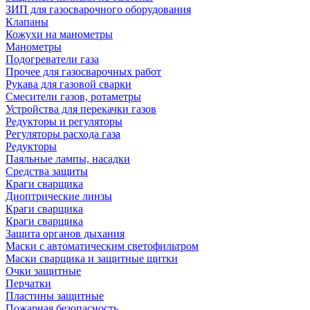
ЗИП для газосварочного оборудования
Клапаны
Кожухи на манометры
Манометры
Подогреватели газа
Прочее для газосварочных работ
Рукава для газовой сварки
Смесители газов, ротаметры
Устройства для перекачки газов
Редукторы и регуляторы
Регуляторы расхода газа
Редукторы
Паяльные лампы, насадки
Средства защиты
Краги сварщика
Диоптрические линзы
Краги сварщика
Краги сварщика
Защита органов дыхания
Маски с автоматическим светофильтром
Маски сварщика и защитные щитки
Очки защитные
Перчатки
Пластины защитные
Пожарная безопасность