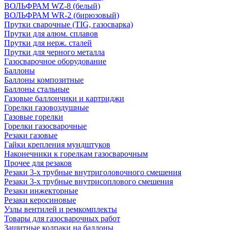
ВОЛЬФРАМ WZ-8 (белый)
ВОЛЬФРАМ WR-2 (бирюзовый)
Прутки сварочные (TIG, газосварка)
Прутки для алюм. сплавов
Прутки для нерж. сталей
Прутки для черного металла
Газосварочное оборудование
Баллоны
Баллоны композитные
Баллоны стальные
Газовые баллончики и картриджи
Горелки газовоздушные
Газовые горелки
Горелки газосварочные
Резаки газовые
Гайки крепления мундштуков
Наконечники к горелкам газосварочным
Прочее для резаков
Резаки 3-х трубные внутриголовочного смешения
Резаки 3-х трубные внутрисоплового смешения
Резаки инжекторные
Резаки керосиновые
Узлы вентилей и ремкомплекты
Товары для газосварочных работ
Защитные колпаки на баллоны