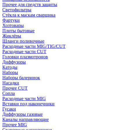
Прочее для средств защиты
Светофильтры
Стёкла к маскам сварщика
Фартуки
Хозтовары
Плиты бытовые
Жиклёры
Шланги поливочные
Расходные части MIG/TIG/CUT
Расходные части CUT
Головки плазмотронов
Диффузоры
Катоды
Наборы
Наборы балеринок
Насадки
Прочее CUT
Сопла
Расходные части MIG
Вставки под наконечники
Гусаки
Диффузоры газовые
Каналы направляющие
Прочее MIG
Сварочные наконечники