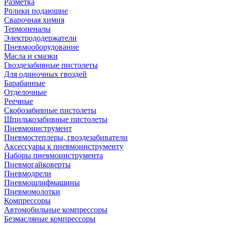
Разметка
Ролики подающие
Сварочная химия
Термопеналы
Электрододержатели
Пневмооборудование
Масла и смазки
Гвоздезабивные пистолеты
Для одиночных гвоздей
Барабанные
Отделочные
Реечные
Скобозабивные пистолеты
Шпилькозабивные пистолеты
Пневмоинструмент
Пневмостеплеры, гвоздезабиватели
Аксессуары к пневмоинструменту
Наборы пневмоинструмента
Пневмогайковерты
Пневмодрели
Пневмошлифмашины
Пневмомолотки
Компрессоры
Автомобильные компрессоры
Безмасляные компрессоры