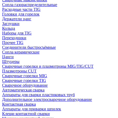
Сопла газораспределительные
Расходные части TIG
Головки для горелок
Держатели цанг
Заглушки
Кольца
Наборы для TIG
Переходники
Прочее TIG
Соединители быстросъёмные
Сопла керамические
Цанги
Штуцеры
Сварочные горелки и плазмотроны MIG/TIG/CUT
Плазмотроны CUT
Сварочные горелки MIG
Сварочные горелки TIG
Сварочное оборудование
Автоматическая сварка
Аппараты для сварки пластиковых труб
Дополнительное электросварочное оборудование
Контактная сварка
Аппараты для приварки шпилек
Клещи контактной сварки