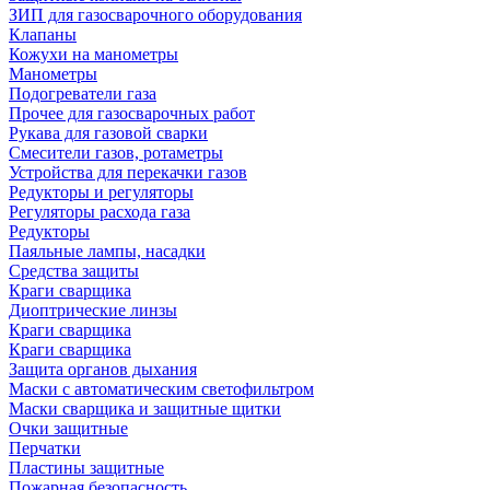
ЗИП для газосварочного оборудования
Клапаны
Кожухи на манометры
Манометры
Подогреватели газа
Прочее для газосварочных работ
Рукава для газовой сварки
Смесители газов, ротаметры
Устройства для перекачки газов
Редукторы и регуляторы
Регуляторы расхода газа
Редукторы
Паяльные лампы, насадки
Средства защиты
Краги сварщика
Диоптрические линзы
Краги сварщика
Краги сварщика
Защита органов дыхания
Маски с автоматическим светофильтром
Маски сварщика и защитные щитки
Очки защитные
Перчатки
Пластины защитные
Пожарная безопасность