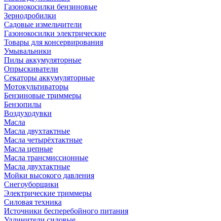
Газонокосилки бензиновые
Зернодробилки
Садовые измельчители
Газонокосилки электрические
Товары для консервирования
Умывальники
Пилы аккумуляторные
Опрыскиватели
Секаторы аккумуляторные
Мотокультиваторы
Бензиновые триммеры
Бензопилы
Воздуходувки
Масла
Масла двухтактные
Масла четырёхтактные
Масла цепные
Масла трансмиссионные
Масла двухтактные
Мойки высокого давления
Снегоуборщики
Электрические триммеры
Силовая техника
Источники бесперебойного питания
Удлинители силовые