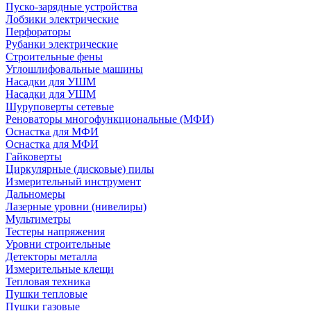
Пуско-зарядные устройства
Лобзики электрические
Перфораторы
Рубанки электрические
Строительные фены
Углошлифовальные машины
Насадки для УШМ
Насадки для УШМ
Шуруповерты сетевые
Реноваторы многофункциональные (МФИ)
Оснастка для МФИ
Оснастка для МФИ
Гайковерты
Циркулярные (дисковые) пилы
Измерительный инструмент
Дальномеры
Лазерные уровни (нивелиры)
Мультиметры
Тестеры напряжения
Уровни строительные
Детекторы металла
Измерительные клещи
Тепловая техника
Пушки тепловые
Пушки газовые