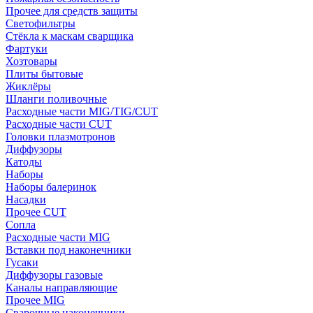
Прочее для средств защиты
Светофильтры
Стёкла к маскам сварщика
Фартуки
Хозтовары
Плиты бытовые
Жиклёры
Шланги поливочные
Расходные части MIG/TIG/CUT
Расходные части CUT
Головки плазмотронов
Диффузоры
Катоды
Наборы
Наборы балеринок
Насадки
Прочее CUT
Сопла
Расходные части MIG
Вставки под наконечники
Гусаки
Диффузоры газовые
Каналы направляющие
Прочее MIG
Сварочные наконечники