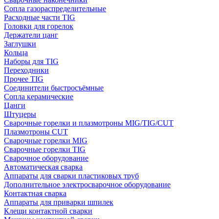
Сопла газораспределительные
Расходные части TIG
Головки для горелок
Держатели цанг
Заглушки
Кольца
Наборы для TIG
Переходники
Прочее TIG
Соединители быстросъёмные
Сопла керамические
Цанги
Штуцеры
Сварочные горелки и плазмотроны MIG/TIG/CUT
Плазмотроны CUT
Сварочные горелки MIG
Сварочные горелки TIG
Сварочное оборудование
Автоматическая сварка
Аппараты для сварки пластиковых труб
Дополнительное электросварочное оборудование
Контактная сварка
Аппараты для приварки шпилек
Клещи контактной сварки