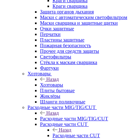
Краги сварщика
Краги сварщика
Защита органов дыхания
Маски с автоматическим светофильтром
Маски сварщика и защитные щитки
Очки защитные
Перчатки
Пластины защитные
Пожарная безопасность
Прочее для средств защиты
Светофильтры
Стёкла к маскам сварщика
Фартуки
Хозтовары
Назад
Хозтовары
Плиты бытовые
Жиклёры
Шланги поливочные
Расходные части MIG/TIG/CUT
Назад
Расходные части MIG/TIG/CUT
Расходные части CUT
Назад
Расходные части CUT