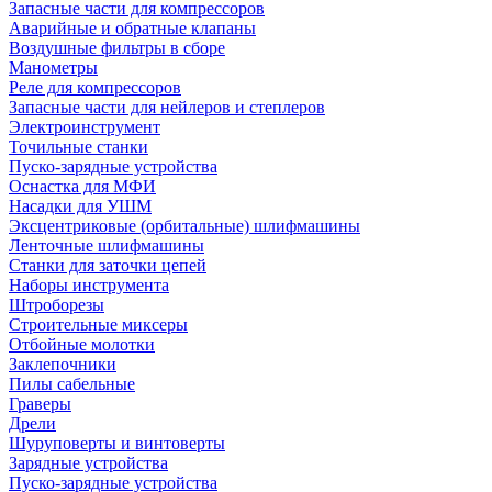
Запасные части для компрессоров
Аварийные и обратные клапаны
Воздушные фильтры в сборе
Манометры
Реле для компрессоров
Запасные части для нейлеров и степлеров
Электроинструмент
Точильные станки
Пуско-зарядные устройства
Оснастка для МФИ
Насадки для УШМ
Эксцентриковые (орбитальные) шлифмашины
Ленточные шлифмашины
Станки для заточки цепей
Наборы инструмента
Штроборезы
Строительные миксеры
Отбойные молотки
Заклепочники
Пилы сабельные
Граверы
Дрели
Шуруповерты и винтоверты
Зарядные устройства
Пуско-зарядные устройства