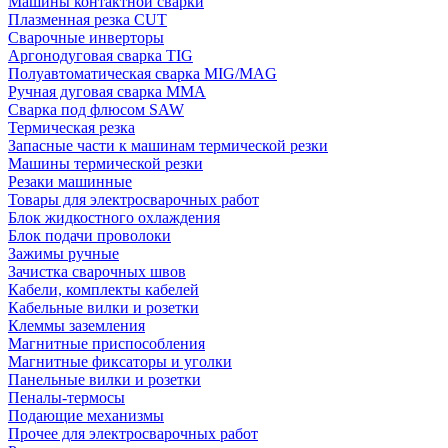
Машины контактной сварки
Плазменная резка CUT
Сварочные инверторы
Аргонодуговая сварка TIG
Полуавтоматическая сварка MIG/MAG
Ручная дуговая сварка MMA
Сварка под флюсом SAW
Термическая резка
Запасные части к машинам термической резки
Машины термической резки
Резаки машинные
Товары для электросварочных работ
Блок жидкостного охлаждения
Блок подачи проволоки
Зажимы ручные
Зачистка сварочных швов
Кабели, комплекты кабелей
Кабельные вилки и розетки
Клеммы заземления
Магнитные приспособления
Магнитные фиксаторы и уголки
Панельные вилки и розетки
Пеналы-термосы
Подающие механизмы
Прочее для электросварочных работ