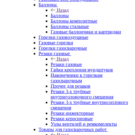
Баллоны
Назад
Баллоны
Баллоны композитные
Баллоны стальные
Газовые баллончики и картриджи
Горелки газовоздушные
Газовые горелки
Горелки газосварочные
Резаки газовые
Назад
Резаки газовые
Гайки крепления мундштуков
Наконечники к горелкам
газосварочным
Прочее для резаков
Резаки 3-х трубные
внутриголовочного смешения
Резаки 3-х трубные внутрисоплового
смешения
Резаки инжекторные
Резаки керосиновые
Узлы вентилей и ремкомплекты
Товары для газосварочных работ
Назад