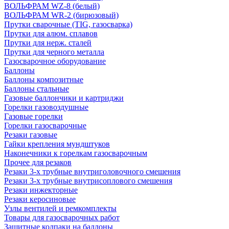
ВОЛЬФРАМ WZ-8 (белый)
ВОЛЬФРАМ WR-2 (бирюзовый)
Прутки сварочные (TIG, газосварка)
Прутки для алюм. сплавов
Прутки для нерж. сталей
Прутки для черного металла
Газосварочное оборудование
Баллоны
Баллоны композитные
Баллоны стальные
Газовые баллончики и картриджи
Горелки газовоздушные
Газовые горелки
Горелки газосварочные
Резаки газовые
Гайки крепления мундштуков
Наконечники к горелкам газосварочным
Прочее для резаков
Резаки 3-х трубные внутриголовочного смешения
Резаки 3-х трубные внутрисоплового смешения
Резаки инжекторные
Резаки керосиновые
Узлы вентилей и ремкомплекты
Товары для газосварочных работ
Защитные колпаки на баллоны