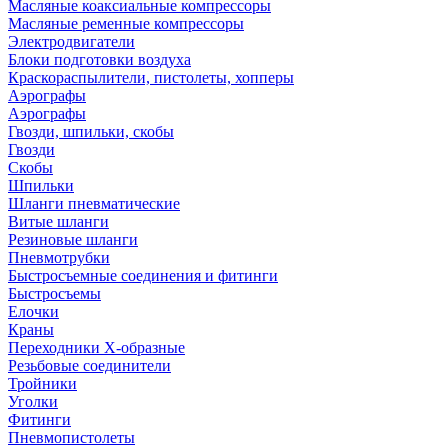
Масляные коаксиальные компрессоры
Масляные ременные компрессоры
Электродвигатели
Блоки подготовки воздуха
Краскораспылители, пистолеты, хопперы
Аэрографы
Аэрографы
Гвозди, шпильки, скобы
Гвозди
Скобы
Шпильки
Шланги пневматические
Витые шланги
Резиновые шланги
Пневмотрубки
Быстросъемные соединения и фитинги
Быстросъемы
Елочки
Краны
Переходники Х-образные
Резьбовые соединители
Тройники
Уголки
Фитинги
Пневмопистолеты