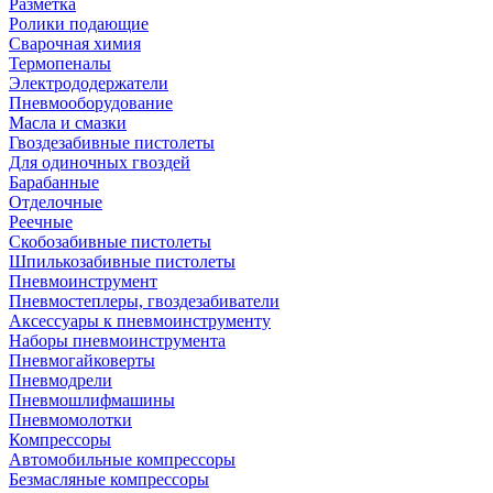
Разметка
Ролики подающие
Сварочная химия
Термопеналы
Электрододержатели
Пневмооборудование
Масла и смазки
Гвоздезабивные пистолеты
Для одиночных гвоздей
Барабанные
Отделочные
Реечные
Скобозабивные пистолеты
Шпилькозабивные пистолеты
Пневмоинструмент
Пневмостеплеры, гвоздезабиватели
Аксессуары к пневмоинструменту
Наборы пневмоинструмента
Пневмогайковерты
Пневмодрели
Пневмошлифмашины
Пневмомолотки
Компрессоры
Автомобильные компрессоры
Безмасляные компрессоры