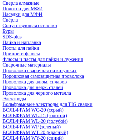
Сверла алмазные
Полотна для МФИ
Насадки для МФИ
Свёрла
Сопутствующая оснастка
Буры
SDS-plus
Пайка и наплавка
Посты для пайки
Припои и флюсы
Флюсы и пасты для пайки и лужения
Сварочные материалы
Проволока сварочная на катушках
Порошковая самозащитная проволока
Проволока для алюм. сплавов
Проволока для нерж. сталей
Проволока для черного металла
Электроды
Вольфрамовые электроды для TIG сварки
ВОЛЬФРАМ WC-20 (серый)
ВОЛЬФРАМ WL-15 (золотой)
ВОЛЬФРАМ WL-20 (голубой)
ВОЛЬФРАМ WP (зеленый)
ВОЛЬФРАМ WT-20 (красный)
ВОЛЬФРАМ WY-20 (синий)