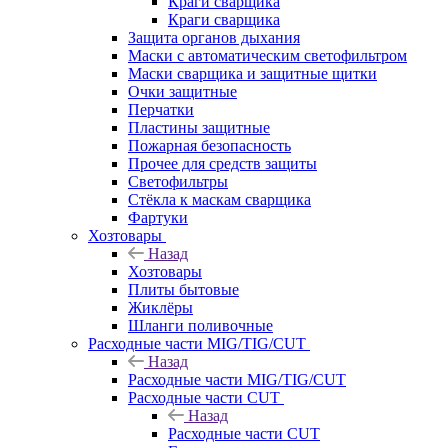
Краги сварщика
Краги сварщика
Защита органов дыхания
Маски с автоматическим светофильтром
Маски сварщика и защитные щитки
Очки защитные
Перчатки
Пластины защитные
Пожарная безопасность
Прочее для средств защиты
Светофильтры
Стёкла к маскам сварщика
Фартуки
Хозтовары
Назад
Хозтовары
Плиты бытовые
Жиклёры
Шланги поливочные
Расходные части MIG/TIG/CUT
Назад
Расходные части MIG/TIG/CUT
Расходные части CUT
Назад
Расходные части CUT