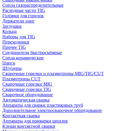
Сопла газораспределительные
Расходные части TIG
Головки для горелок
Держатели цанг
Заглушки
Кольца
Наборы для TIG
Переходники
Прочее TIG
Соединители быстросъёмные
Сопла керамические
Цанги
Штуцеры
Сварочные горелки и плазмотроны MIG/TIG/CUT
Плазмотроны CUT
Сварочные горелки MIG
Сварочные горелки TIG
Сварочное оборудование
Автоматическая сварка
Аппараты для сварки пластиковых труб
Дополнительное электросварочное оборудование
Контактная сварка
Аппараты для приварки шпилек
Клещи контактной сварки