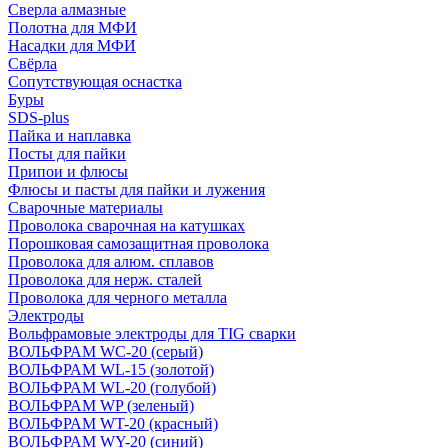
Сверла алмазные
Полотна для МФИ
Насадки для МФИ
Свёрла
Сопутствующая оснастка
Буры
SDS-plus
Пайка и наплавка
Посты для пайки
Припои и флюсы
Флюсы и пасты для пайки и лужения
Сварочные материалы
Проволока сварочная на катушках
Порошковая самозащитная проволока
Проволока для алюм. сплавов
Проволока для нерж. сталей
Проволока для черного металла
Электроды
Вольфрамовые электроды для TIG сварки
ВОЛЬФРАМ WC-20 (серый)
ВОЛЬФРАМ WL-15 (золотой)
ВОЛЬФРАМ WL-20 (голубой)
ВОЛЬФРАМ WP (зеленый)
ВОЛЬФРАМ WT-20 (красный)
ВОЛЬФРАМ WY-20 (синий)