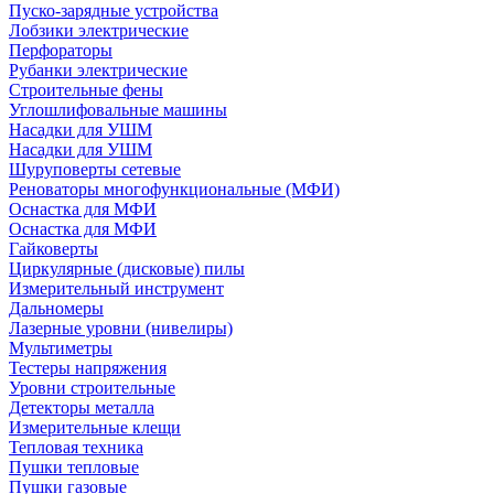
Пуско-зарядные устройства
Лобзики электрические
Перфораторы
Рубанки электрические
Строительные фены
Углошлифовальные машины
Насадки для УШМ
Насадки для УШМ
Шуруповерты сетевые
Реноваторы многофункциональные (МФИ)
Оснастка для МФИ
Оснастка для МФИ
Гайковерты
Циркулярные (дисковые) пилы
Измерительный инструмент
Дальномеры
Лазерные уровни (нивелиры)
Мультиметры
Тестеры напряжения
Уровни строительные
Детекторы металла
Измерительные клещи
Тепловая техника
Пушки тепловые
Пушки газовые