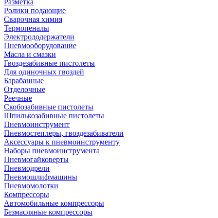
Разметка
Ролики подающие
Сварочная химия
Термопеналы
Электрододержатели
Пневмооборудование
Масла и смазки
Гвоздезабивные пистолеты
Для одиночных гвоздей
Барабанные
Отделочные
Реечные
Скобозабивные пистолеты
Шпилькозабивные пистолеты
Пневмоинструмент
Пневмостеплеры, гвоздезабиватели
Аксессуары к пневмоинструменту
Наборы пневмоинструмента
Пневмогайковерты
Пневмодрели
Пневмошлифмашины
Пневмомолотки
Компрессоры
Автомобильные компрессоры
Безмасляные компрессоры