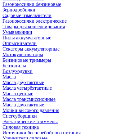
Газонокосилки бензиновые
Зернодробилки
Садовые измельчители
Газонокосилки электрические
Товары для консервирования
Умывальники
Пилы аккумуляторные
Опрыскиватели
Секаторы аккумуляторные
Мотокультиваторы
Бензиновые триммеры
Бензопилы
Воздуходувки
Масла
Масла двухтактные
Масла четырёхтактные
Масла цепные
Масла трансмиссионные
Масла двухтактные
Мойки высокого давления
Снегоуборщики
Электрические триммеры
Силовая техника
Источники бесперебойного питания
Удлинители силовые