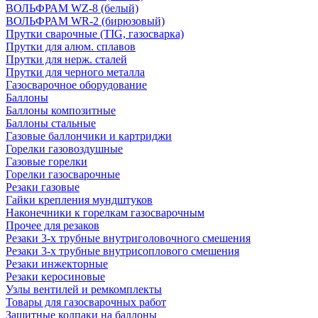
ВОЛЬФРАМ WZ-8 (белый)
ВОЛЬФРАМ WR-2 (бирюзовый)
Прутки сварочные (TIG, газосварка)
Прутки для алюм. сплавов
Прутки для нерж. сталей
Прутки для черного металла
Газосварочное оборудование
Баллоны
Баллоны композитные
Баллоны стальные
Газовые баллончики и картриджи
Горелки газовоздушные
Газовые горелки
Горелки газосварочные
Резаки газовые
Гайки крепления мундштуков
Наконечники к горелкам газосварочным
Прочее для резаков
Резаки 3-х трубные внутриголовочного смешения
Резаки 3-х трубные внутрисоплового смешения
Резаки инжекторные
Резаки керосиновые
Узлы вентилей и ремкомплекты
Товары для газосварочных работ
Защитные колпаки на баллоны