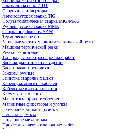
Машины контактной сварки
Плазменная резка CUT
Сварочные инверторы
Аргонодуговая сварка TIG
Полуавтоматическая сварка MIG/MAG
Ручная дуговая сварка MMA
Сварка под флюсом SAW
Термическая резка
Запасные части к машинам термической резки
Машины термической резки
Резаки машинные
Товары для электросварочных работ
Блок жидкостного охлаждения
Блок подачи проволоки
Зажимы ручные
Зачистка сварочных швов
Кабели, комплекты кабелей
Кабельные вилки и розетки
Клеммы заземления
Магнитные приспособления
Магнитные фиксаторы и уголки
Панельные вилки и розетки
Пеналы-термосы
Подающие механизмы
Прочее для электросварочных работ