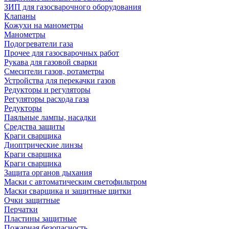
ЗИП для газосварочного оборудования
Клапаны
Кожухи на манометры
Манометры
Подогреватели газа
Прочее для газосварочных работ
Рукава для газовой сварки
Смесители газов, ротаметры
Устройства для перекачки газов
Редукторы и регуляторы
Регуляторы расхода газа
Редукторы
Паяльные лампы, насадки
Средства защиты
Краги сварщика
Диоптрические линзы
Краги сварщика
Краги сварщика
Защита органов дыхания
Маски с автоматическим светофильтром
Маски сварщика и защитные щитки
Очки защитные
Перчатки
Пластины защитные
Пожарная безопасность