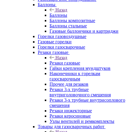
Баллоны
Назад
Баллоны
Баллоны композитные
Баллоны стальные
Газовые баллончики и картриджи
Горелки газовоздушные
Газовые горелки
Горелки газосварочные
Резаки газовые
Назад
Резаки газовые
Гайки крепления мундштуков
Наконечники к горелкам
газосварочным
Прочее для резаков
Резаки 3-х трубные
внутриголовочного смешения
Резаки 3-х трубные внутрисоплового
смешения
Резаки инжекторные
Резаки керосиновые
Узлы вентилей и ремкомплекты
Товары для газосварочных работ
Назад