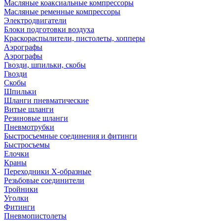
Масляные коаксиальные компрессоры
Масляные ременные компрессоры
Электродвигатели
Блоки подготовки воздуха
Краскораспылители, пистолеты, хопперы
Аэрографы
Аэрографы
Гвозди, шпильки, скобы
Гвозди
Скобы
Шпильки
Шланги пневматические
Витые шланги
Резиновые шланги
Пневмотрубки
Быстросъемные соединения и фитинги
Быстросъемы
Елочки
Краны
Переходники Х-образные
Резьбовые соединители
Тройники
Уголки
Фитинги
Пневмопистолеты