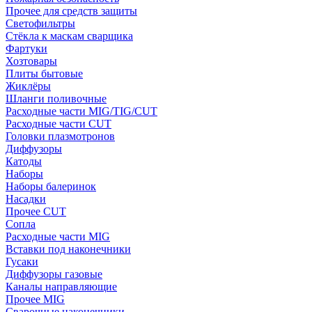
Прочее для средств защиты
Светофильтры
Стёкла к маскам сварщика
Фартуки
Хозтовары
Плиты бытовые
Жиклёры
Шланги поливочные
Расходные части MIG/TIG/CUT
Расходные части CUT
Головки плазмотронов
Диффузоры
Катоды
Наборы
Наборы балеринок
Насадки
Прочее CUT
Сопла
Расходные части MIG
Вставки под наконечники
Гусаки
Диффузоры газовые
Каналы направляющие
Прочее MIG
Сварочные наконечники