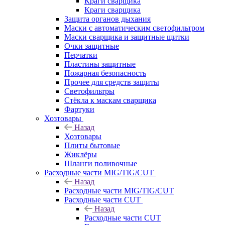
Краги сварщика
Краги сварщика
Защита органов дыхания
Маски с автоматическим светофильтром
Маски сварщика и защитные щитки
Очки защитные
Перчатки
Пластины защитные
Пожарная безопасность
Прочее для средств защиты
Светофильтры
Стёкла к маскам сварщика
Фартуки
Хозтовары
Назад
Хозтовары
Плиты бытовые
Жиклёры
Шланги поливочные
Расходные части MIG/TIG/CUT
Назад
Расходные части MIG/TIG/CUT
Расходные части CUT
Назад
Расходные части CUT