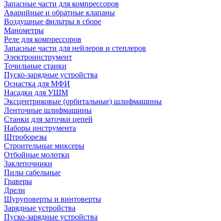
Запасные части для компрессоров
Аварийные и обратные клапаны
Воздушные фильтры в сборе
Манометры
Реле для компрессоров
Запасные части для нейлеров и степлеров
Электроинструмент
Точильные станки
Пуско-зарядные устройства
Оснастка для МФИ
Насадки для УШМ
Эксцентриковые (орбитальные) шлифмашины
Ленточные шлифмашины
Станки для заточки цепей
Наборы инструмента
Штроборезы
Строительные миксеры
Отбойные молотки
Заклепочники
Пилы сабельные
Граверы
Дрели
Шуруповерты и винтоверты
Зарядные устройства
Пуско-зарядные устройства