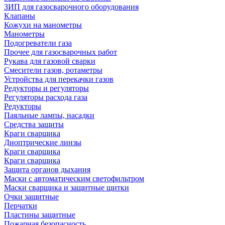
ЗИП для газосварочного оборудования
Клапаны
Кожухи на манометры
Манометры
Подогреватели газа
Прочее для газосварочных работ
Рукава для газовой сварки
Смесители газов, ротаметры
Устройства для перекачки газов
Редукторы и регуляторы
Регуляторы расхода газа
Редукторы
Паяльные лампы, насадки
Средства защиты
Краги сварщика
Диоптрические линзы
Краги сварщика
Краги сварщика
Защита органов дыхания
Маски с автоматическим светофильтром
Маски сварщика и защитные щитки
Очки защитные
Перчатки
Пластины защитные
Пожарная безопасность