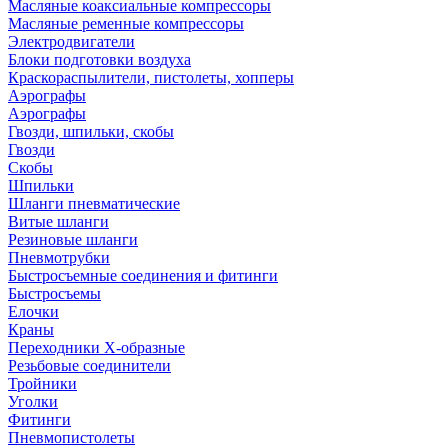
Масляные коаксиальные компрессоры
Масляные ременные компрессоры
Электродвигатели
Блоки подготовки воздуха
Краскораспылители, пистолеты, хопперы
Аэрографы
Аэрографы
Гвозди, шпильки, скобы
Гвозди
Скобы
Шпильки
Шланги пневматические
Витые шланги
Резиновые шланги
Пневмотрубки
Быстросъемные соединения и фитинги
Быстросъемы
Елочки
Краны
Переходники Х-образные
Резьбовые соединители
Тройники
Уголки
Фитинги
Пневмопистолеты