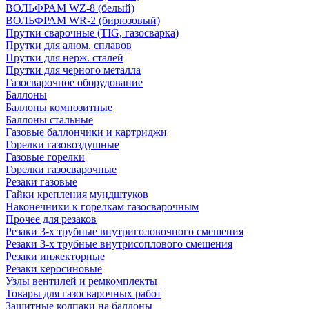
ВОЛЬФРАМ WZ-8 (белый)
ВОЛЬФРАМ WR-2 (бирюзовый)
Прутки сварочные (TIG, газосварка)
Прутки для алюм. сплавов
Прутки для нерж. сталей
Прутки для черного металла
Газосварочное оборудование
Баллоны
Баллоны композитные
Баллоны стальные
Газовые баллончики и картриджи
Горелки газовоздушные
Газовые горелки
Горелки газосварочные
Резаки газовые
Гайки крепления мундштуков
Наконечники к горелкам газосварочным
Прочее для резаков
Резаки 3-х трубные внутриголовочного смешения
Резаки 3-х трубные внутрисоплового смешения
Резаки инжекторные
Резаки керосиновые
Узлы вентилей и ремкомплекты
Товары для газосварочных работ
Защитные колпаки на баллоны