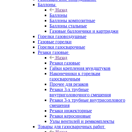
Баллоны
Назад
Баллоны
Баллоны композитные
Баллоны стальные
Газовые баллончики и картриджи
Горелки газовоздушные
Газовые горелки
Горелки газосварочные
Резаки газовые
Назад
Резаки газовые
Гайки крепления мундштуков
Наконечники к горелкам
газосварочным
Прочее для резаков
Резаки 3-х трубные
внутриголовочного смешения
Резаки 3-х трубные внутрисоплового
смешения
Резаки инжекторные
Резаки керосиновые
Узлы вентилей и ремкомплекты
Товары для газосварочных работ
Назад