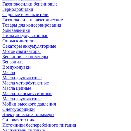
Газонокосилки бензиновые
Зернодробилки
Садовые измельчители
Газонокосилки электрические
Товары для консервирования
Умывальники
Пилы аккумуляторные
Опрыскиватели
Секаторы аккумуляторные
Мотокультиваторы
Бензиновые триммеры
Бензопилы
Воздуходувки
Масла
Масла двухтактные
Масла четырёхтактные
Масла цепные
Масла трансмиссионные
Масла двухтактные
Мойки высокого давления
Снегоуборщики
Электрические триммеры
Силовая техника
Источники бесперебойного питания
Удлинители силовые