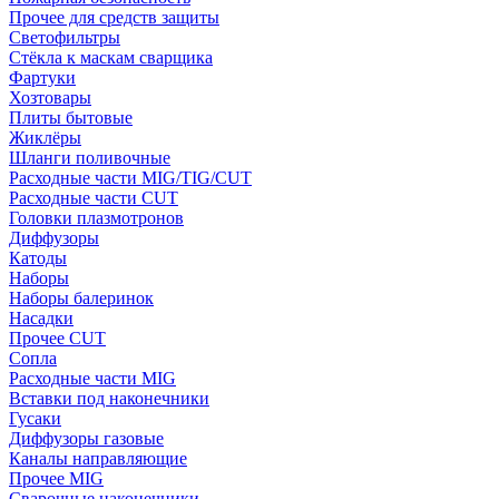
Прочее для средств защиты
Светофильтры
Стёкла к маскам сварщика
Фартуки
Хозтовары
Плиты бытовые
Жиклёры
Шланги поливочные
Расходные части MIG/TIG/CUT
Расходные части CUT
Головки плазмотронов
Диффузоры
Катоды
Наборы
Наборы балеринок
Насадки
Прочее CUT
Сопла
Расходные части MIG
Вставки под наконечники
Гусаки
Диффузоры газовые
Каналы направляющие
Прочее MIG
Сварочные наконечники