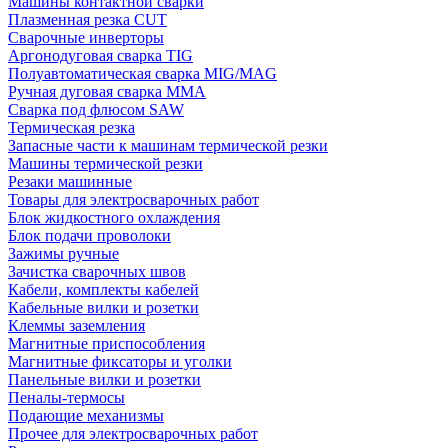
Машины контактной сварки
Плазменная резка CUT
Сварочные инверторы
Аргонодуговая сварка TIG
Полуавтоматическая сварка MIG/MAG
Ручная дуговая сварка MMA
Сварка под флюсом SAW
Термическая резка
Запасные части к машинам термической резки
Машины термической резки
Резаки машинные
Товары для электросварочных работ
Блок жидкостного охлаждения
Блок подачи проволоки
Зажимы ручные
Зачистка сварочных швов
Кабели, комплекты кабелей
Кабельные вилки и розетки
Клеммы заземления
Магнитные приспособления
Магнитные фиксаторы и уголки
Панельные вилки и розетки
Пеналы-термосы
Подающие механизмы
Прочее для электросварочных работ