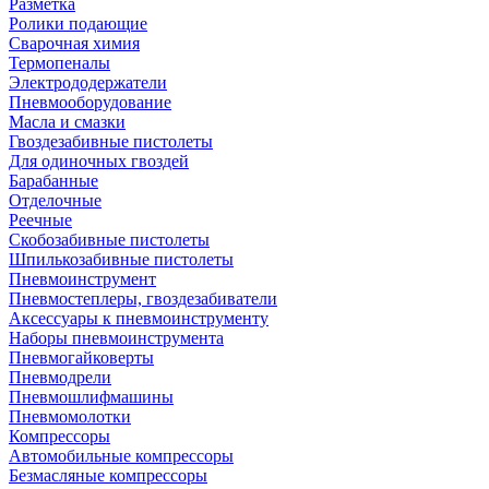
Разметка
Ролики подающие
Сварочная химия
Термопеналы
Электрододержатели
Пневмооборудование
Масла и смазки
Гвоздезабивные пистолеты
Для одиночных гвоздей
Барабанные
Отделочные
Реечные
Скобозабивные пистолеты
Шпилькозабивные пистолеты
Пневмоинструмент
Пневмостеплеры, гвоздезабиватели
Аксессуары к пневмоинструменту
Наборы пневмоинструмента
Пневмогайковерты
Пневмодрели
Пневмошлифмашины
Пневмомолотки
Компрессоры
Автомобильные компрессоры
Безмасляные компрессоры