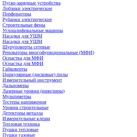
Пуско-зарядные устройства
Лобзики электрические
Перфораторы
Рубанки электрические
Строительные фены
Углошлифовальные машины
Насадки для УШМ
Насадки для УШМ
Шуруповерты сетевые
Реноваторы многофункциональные (МФИ)
Оснастка для МФИ
Оснастка для МФИ
Гайковерты
Циркулярные (дисковые) пилы
Измерительный инструмент
Дальномеры
Лазерные уровни (нивелиры)
Мультиметры
Тестеры напряжения
Уровни строительные
Детекторы металла
Измерительные клещи
Тепловая техника
Пушки тепловые
Пушки газовые