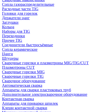
Сопла газораспределительные
Расходные части TIG
Головки для горелок
Держатели цанг
Заглушки
Кольца
Наборы для TIG
Переходники
Прочее TIG
Соединители быстросъёмные
Сопла керамические
Цанги
Штуцеры
Сварочные горелки и плазмотроны MIG/TIG/CUT
Плазмотроны CUT
Сварочные горелки MIG
Сварочные горелки TIG
Сварочное оборудование
Автоматическая сварка
Аппараты для сварки пластиковых труб
Дополнительное электросварочное оборудование
Контактная сварка
Аппараты для приварки шпилек
Клещи контактной сварки