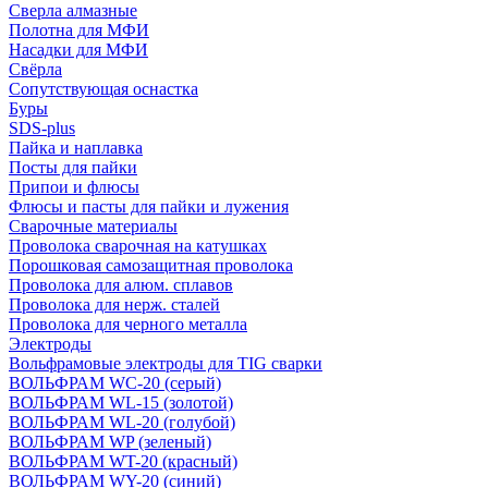
Сверла алмазные
Полотна для МФИ
Насадки для МФИ
Свёрла
Сопутствующая оснастка
Буры
SDS-plus
Пайка и наплавка
Посты для пайки
Припои и флюсы
Флюсы и пасты для пайки и лужения
Сварочные материалы
Проволока сварочная на катушках
Порошковая самозащитная проволока
Проволока для алюм. сплавов
Проволока для нерж. сталей
Проволока для черного металла
Электроды
Вольфрамовые электроды для TIG сварки
ВОЛЬФРАМ WC-20 (серый)
ВОЛЬФРАМ WL-15 (золотой)
ВОЛЬФРАМ WL-20 (голубой)
ВОЛЬФРАМ WP (зеленый)
ВОЛЬФРАМ WT-20 (красный)
ВОЛЬФРАМ WY-20 (синий)