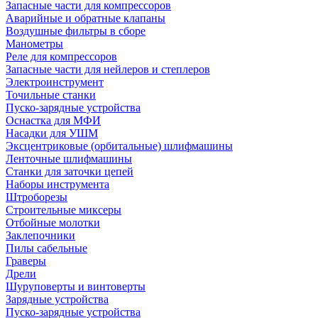
Запасные части для компрессоров
Аварийные и обратные клапаны
Воздушные фильтры в сборе
Манометры
Реле для компрессоров
Запасные части для нейлеров и степлеров
Электроинструмент
Точильные станки
Пуско-зарядные устройства
Оснастка для МФИ
Насадки для УШМ
Эксцентриковые (орбитальные) шлифмашины
Ленточные шлифмашины
Станки для заточки цепей
Наборы инструмента
Штроборезы
Строительные миксеры
Отбойные молотки
Заклепочники
Пилы сабельные
Граверы
Дрели
Шуруповерты и винтоверты
Зарядные устройства
Пуско-зарядные устройства