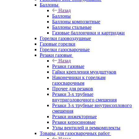
Баллоны
Назад
Баллоны
Баллоны композитные
Баллоны стальные
Газовые баллончики и картриджи
Горелки газовоздушные
Газовые горелки
Горелки газосварочные
Резаки газовые
Назад
Резаки газовые
Гайки крепления мундштуков
Наконечники к горелкам
газосварочным
Прочее для резаков
Резаки 3-х трубные
внутриголовочного смешения
Резаки 3-х трубные внутрисоплового
смешения
Резаки инжекторные
Резаки керосиновые
Узлы вентилей и ремкомплекты
Товары для газосварочных работ
Назад