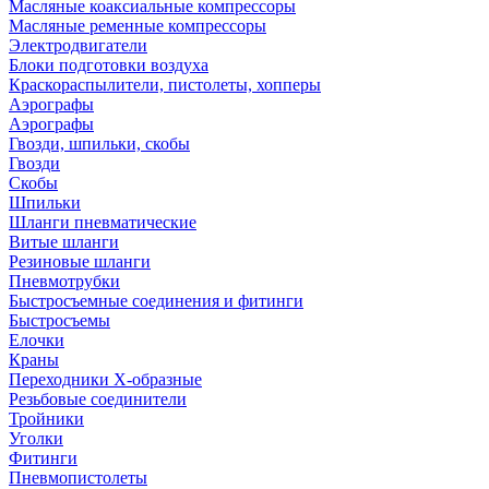
Масляные коаксиальные компрессоры
Масляные ременные компрессоры
Электродвигатели
Блоки подготовки воздуха
Краскораспылители, пистолеты, хопперы
Аэрографы
Аэрографы
Гвозди, шпильки, скобы
Гвозди
Скобы
Шпильки
Шланги пневматические
Витые шланги
Резиновые шланги
Пневмотрубки
Быстросъемные соединения и фитинги
Быстросъемы
Елочки
Краны
Переходники Х-образные
Резьбовые соединители
Тройники
Уголки
Фитинги
Пневмопистолеты