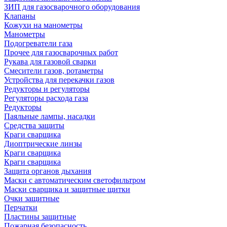
ЗИП для газосварочного оборудования
Клапаны
Кожухи на манометры
Манометры
Подогреватели газа
Прочее для газосварочных работ
Рукава для газовой сварки
Смесители газов, ротаметры
Устройства для перекачки газов
Редукторы и регуляторы
Регуляторы расхода газа
Редукторы
Паяльные лампы, насадки
Средства защиты
Краги сварщика
Диоптрические линзы
Краги сварщика
Краги сварщика
Защита органов дыхания
Маски с автоматическим светофильтром
Маски сварщика и защитные щитки
Очки защитные
Перчатки
Пластины защитные
Пожарная безопасность