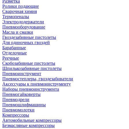
Разметка
Ролики подающие
Сварочная химия
Термопеналы
Электрододержатели
Пневмооборудование
Масла и смазки
Гвоздезабивные пистолеты
Для одиночных гвоздей
Барабанные
Отделочные
Реечные
Скобозабивные пистолеты
Шпилькозабивные пистолеты
Пневмоинструмент
Пневмостеплеры, гвоздезабиватели
Аксессуары к пневмоинструменту
Наборы пневмоинструмента
Пневмогайковерты
Пневмодрели
Пневмошлифмашины
Пневмомолотки
Компрессоры
Автомобильные компрессоры
Безмасляные компрессоры