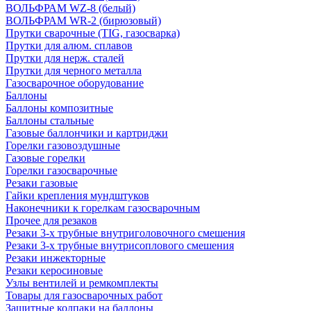
ВОЛЬФРАМ WZ-8 (белый)
ВОЛЬФРАМ WR-2 (бирюзовый)
Прутки сварочные (TIG, газосварка)
Прутки для алюм. сплавов
Прутки для нерж. сталей
Прутки для черного металла
Газосварочное оборудование
Баллоны
Баллоны композитные
Баллоны стальные
Газовые баллончики и картриджи
Горелки газовоздушные
Газовые горелки
Горелки газосварочные
Резаки газовые
Гайки крепления мундштуков
Наконечники к горелкам газосварочным
Прочее для резаков
Резаки 3-х трубные внутриголовочного смешения
Резаки 3-х трубные внутрисоплового смешения
Резаки инжекторные
Резаки керосиновые
Узлы вентилей и ремкомплекты
Товары для газосварочных работ
Защитные колпаки на баллоны