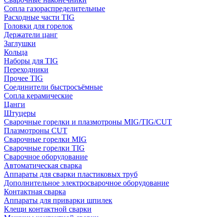
Сопла газораспределительные
Расходные части TIG
Головки для горелок
Держатели цанг
Заглушки
Кольца
Наборы для TIG
Переходники
Прочее TIG
Соединители быстросъёмные
Сопла керамические
Цанги
Штуцеры
Сварочные горелки и плазмотроны MIG/TIG/CUT
Плазмотроны CUT
Сварочные горелки MIG
Сварочные горелки TIG
Сварочное оборудование
Автоматическая сварка
Аппараты для сварки пластиковых труб
Дополнительное электросварочное оборудование
Контактная сварка
Аппараты для приварки шпилек
Клещи контактной сварки