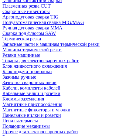
Машины контактной сварки
Плазменная резка CUT
Сварочные инверторы
Аргонодуговая сварка TIG
Полуавтоматическая сварка MIG/MAG
Ручная дуговая сварка MMA
Сварка под флюсом SAW
Термическая резка
Запасные части к машинам термической резки
Машины термической резки
Резаки машинные
Товары для электросварочных работ
Блок жидкостного охлаждения
Блок подачи проволоки
Зажимы ручные
Зачистка сварочных швов
Кабели, комплекты кабелей
Кабельные вилки и розетки
Клеммы заземления
Магнитные приспособления
Магнитные фиксаторы и уголки
Панельные вилки и розетки
Пеналы-термосы
Подающие механизмы
Прочее для электросварочных работ