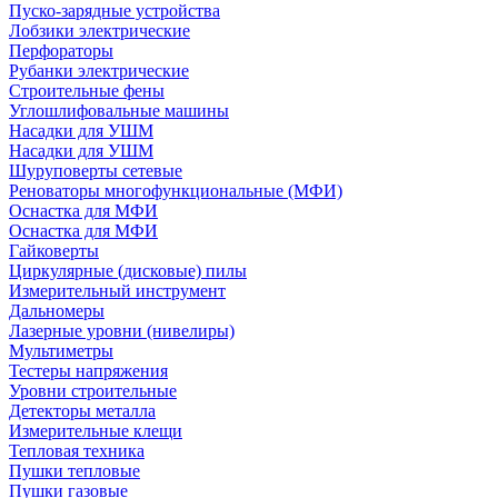
Пуско-зарядные устройства
Лобзики электрические
Перфораторы
Рубанки электрические
Строительные фены
Углошлифовальные машины
Насадки для УШМ
Насадки для УШМ
Шуруповерты сетевые
Реноваторы многофункциональные (МФИ)
Оснастка для МФИ
Оснастка для МФИ
Гайковерты
Циркулярные (дисковые) пилы
Измерительный инструмент
Дальномеры
Лазерные уровни (нивелиры)
Мультиметры
Тестеры напряжения
Уровни строительные
Детекторы металла
Измерительные клещи
Тепловая техника
Пушки тепловые
Пушки газовые