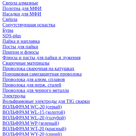
Сверла алмазные
Полотна для МФИ
Насадки для МФИ
Свёрла
Сопутствующая оснастка
Буры
SDS-plus
Пайка и наплавка
Посты для пайки
Припои и флюсы
Флюсы и пасты для пайки и лужения
Сварочные материалы
Проволока сварочная на катушках
Порошковая самозащитная проволока
Проволока для алюм. сплавов
Проволока для нерж. сталей
Проволока для черного металла
Электроды
Вольфрамовые электроды для TIG сварки
ВОЛЬФРАМ WC-20 (серый)
ВОЛЬФРАМ WL-15 (золотой)
ВОЛЬФРАМ WL-20 (голубой)
ВОЛЬФРАМ WP (зеленый)
ВОЛЬФРАМ WT-20 (красный)
ВОЛЬФРАМ WY-20 (синий)