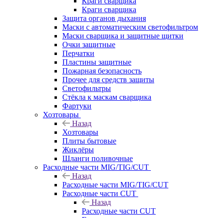
Краги сварщика
Краги сварщика
Защита органов дыхания
Маски с автоматическим светофильтром
Маски сварщика и защитные щитки
Очки защитные
Перчатки
Пластины защитные
Пожарная безопасность
Прочее для средств защиты
Светофильтры
Стёкла к маскам сварщика
Фартуки
Хозтовары
Назад
Хозтовары
Плиты бытовые
Жиклёры
Шланги поливочные
Расходные части MIG/TIG/CUT
Назад
Расходные части MIG/TIG/CUT
Расходные части CUT
Назад
Расходные части CUT