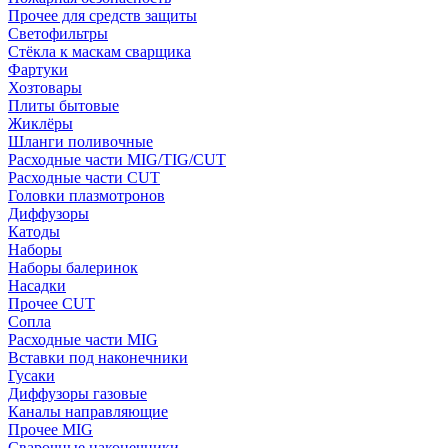
Прочее для средств защиты
Светофильтры
Стёкла к маскам сварщика
Фартуки
Хозтовары
Плиты бытовые
Жиклёры
Шланги поливочные
Расходные части MIG/TIG/CUT
Расходные части CUT
Головки плазмотронов
Диффузоры
Катоды
Наборы
Наборы балеринок
Насадки
Прочее CUT
Сопла
Расходные части MIG
Вставки под наконечники
Гусаки
Диффузоры газовые
Каналы направляющие
Прочее MIG
Сварочные наконечники