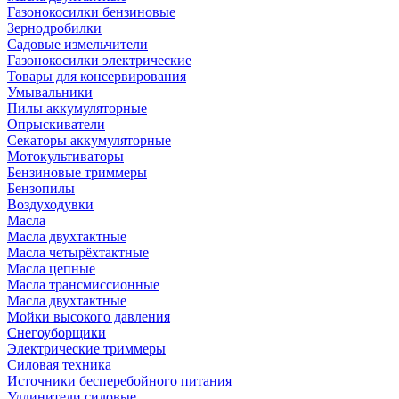
Газонокосилки бензиновые
Зернодробилки
Садовые измельчители
Газонокосилки электрические
Товары для консервирования
Умывальники
Пилы аккумуляторные
Опрыскиватели
Секаторы аккумуляторные
Мотокультиваторы
Бензиновые триммеры
Бензопилы
Воздуходувки
Масла
Масла двухтактные
Масла четырёхтактные
Масла цепные
Масла трансмиссионные
Масла двухтактные
Мойки высокого давления
Снегоуборщики
Электрические триммеры
Силовая техника
Источники бесперебойного питания
Удлинители силовые