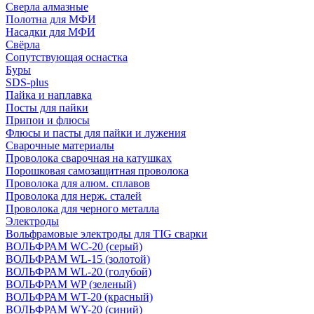
Сверла алмазные
Полотна для МФИ
Насадки для МФИ
Свёрла
Сопутствующая оснастка
Буры
SDS-plus
Пайка и наплавка
Посты для пайки
Припои и флюсы
Флюсы и пасты для пайки и лужения
Сварочные материалы
Проволока сварочная на катушках
Порошковая самозащитная проволока
Проволока для алюм. сплавов
Проволока для нерж. сталей
Проволока для черного металла
Электроды
Вольфрамовые электроды для TIG сварки
ВОЛЬФРАМ WC-20 (серый)
ВОЛЬФРАМ WL-15 (золотой)
ВОЛЬФРАМ WL-20 (голубой)
ВОЛЬФРАМ WP (зеленый)
ВОЛЬФРАМ WT-20 (красный)
ВОЛЬФРАМ WY-20 (синий)