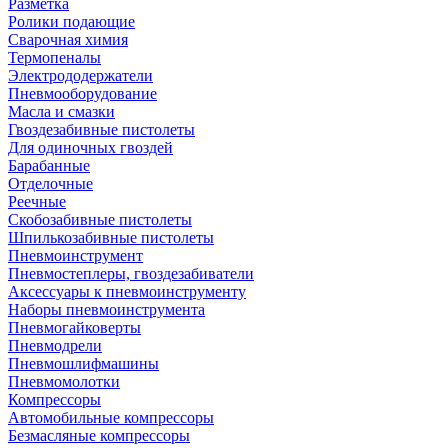
Разметка
Ролики подающие
Сварочная химия
Термопеналы
Электрододержатели
Пневмооборудование
Масла и смазки
Гвоздезабивные пистолеты
Для одиночных гвоздей
Барабанные
Отделочные
Реечные
Скобозабивные пистолеты
Шпилькозабивные пистолеты
Пневмоинструмент
Пневмостеплеры, гвоздезабиватели
Аксессуары к пневмоинструменту
Наборы пневмоинструмента
Пневмогайковерты
Пневмодрели
Пневмошлифмашины
Пневмомолотки
Компрессоры
Автомобильные компрессоры
Безмасляные компрессоры