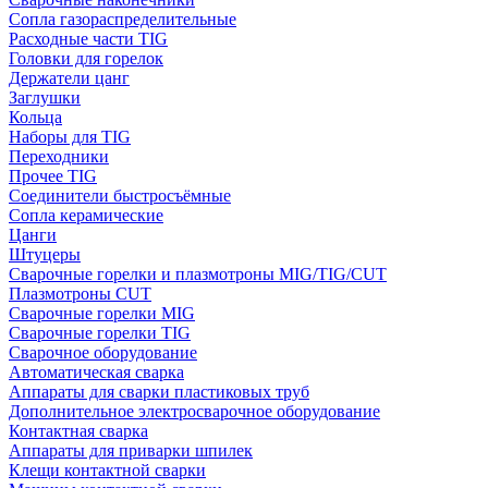
Сопла газораспределительные
Расходные части TIG
Головки для горелок
Держатели цанг
Заглушки
Кольца
Наборы для TIG
Переходники
Прочее TIG
Соединители быстросъёмные
Сопла керамические
Цанги
Штуцеры
Сварочные горелки и плазмотроны MIG/TIG/CUT
Плазмотроны CUT
Сварочные горелки MIG
Сварочные горелки TIG
Сварочное оборудование
Автоматическая сварка
Аппараты для сварки пластиковых труб
Дополнительное электросварочное оборудование
Контактная сварка
Аппараты для приварки шпилек
Клещи контактной сварки