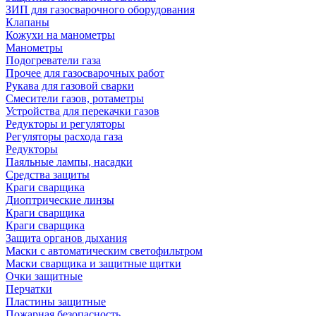
ЗИП для газосварочного оборудования
Клапаны
Кожухи на манометры
Манометры
Подогреватели газа
Прочее для газосварочных работ
Рукава для газовой сварки
Смесители газов, ротаметры
Устройства для перекачки газов
Редукторы и регуляторы
Регуляторы расхода газа
Редукторы
Паяльные лампы, насадки
Средства защиты
Краги сварщика
Диоптрические линзы
Краги сварщика
Краги сварщика
Защита органов дыхания
Маски с автоматическим светофильтром
Маски сварщика и защитные щитки
Очки защитные
Перчатки
Пластины защитные
Пожарная безопасность