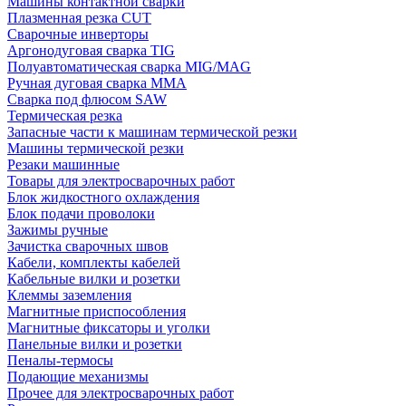
Машины контактной сварки
Плазменная резка CUT
Сварочные инверторы
Аргонодуговая сварка TIG
Полуавтоматическая сварка MIG/MAG
Ручная дуговая сварка MMA
Сварка под флюсом SAW
Термическая резка
Запасные части к машинам термической резки
Машины термической резки
Резаки машинные
Товары для электросварочных работ
Блок жидкостного охлаждения
Блок подачи проволоки
Зажимы ручные
Зачистка сварочных швов
Кабели, комплекты кабелей
Кабельные вилки и розетки
Клеммы заземления
Магнитные приспособления
Магнитные фиксаторы и уголки
Панельные вилки и розетки
Пеналы-термосы
Подающие механизмы
Прочее для электросварочных работ