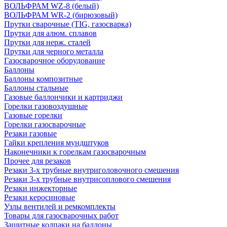
ВОЛЬФРАМ WZ-8 (белый)
ВОЛЬФРАМ WR-2 (бирюзовый)
Прутки сварочные (TIG, газосварка)
Прутки для алюм. сплавов
Прутки для нерж. сталей
Прутки для черного металла
Газосварочное оборудование
Баллоны
Баллоны композитные
Баллоны стальные
Газовые баллончики и картриджи
Горелки газовоздушные
Газовые горелки
Горелки газосварочные
Резаки газовые
Гайки крепления мундштуков
Наконечники к горелкам газосварочным
Прочее для резаков
Резаки 3-х трубные внутриголовочного смешения
Резаки 3-х трубные внутрисоплового смешения
Резаки инжекторные
Резаки керосиновые
Узлы вентилей и ремкомплекты
Товары для газосварочных работ
Защитные колпаки на баллоны