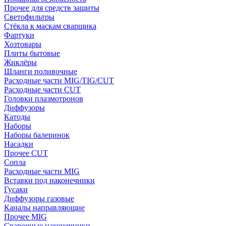
Прочее для средств защиты
Светофильтры
Стёкла к маскам сварщика
Фартуки
Хозтовары
Плиты бытовые
Жиклёры
Шланги поливочные
Расходные части MIG/TIG/CUT
Расходные части CUT
Головки плазмотронов
Диффузоры
Катоды
Наборы
Наборы балеринок
Насадки
Прочее CUT
Сопла
Расходные части MIG
Вставки под наконечники
Гусаки
Диффузоры газовые
Каналы направляющие
Прочее MIG
Сварочные наконечники