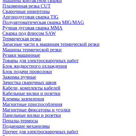
Машины контактной сварки
Плазменная резка CUT
Сварочные инверторы
Аргонодуговая сварка TIG
Полуавтоматическая сварка MIG/MAG
Ручная дуговая сварка MMA
Сварка под флюсом SAW
Термическая резка
Запасные части к машинам термической резки
Машины термической резки
Резаки машинные
Товары для электросварочных работ
Блок жидкостного охлаждения
Блок подачи проволоки
Зажимы ручные
Зачистка сварочных швов
Кабели, комплекты кабелей
Кабельные вилки и розетки
Клеммы заземления
Магнитные приспособления
Магнитные фиксаторы и уголки
Панельные вилки и розетки
Пеналы-термосы
Подающие механизмы
Прочее для электросварочных работ