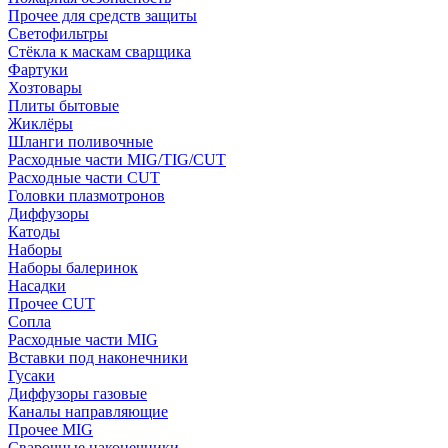
Прочее для средств защиты
Светофильтры
Стёкла к маскам сварщика
Фартуки
Хозтовары
Плиты бытовые
Жиклёры
Шланги поливочные
Расходные части MIG/TIG/CUT
Расходные части CUT
Головки плазмотронов
Диффузоры
Катоды
Наборы
Наборы балеринок
Насадки
Прочее CUT
Сопла
Расходные части MIG
Вставки под наконечники
Гусаки
Диффузоры газовые
Каналы направляющие
Прочее MIG
Сварочные наконечники