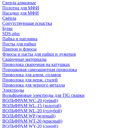
Сверла алмазные
Полотна для МФИ
Насадки для МФИ
Свёрла
Сопутствующая оснастка
Буры
SDS-plus
Пайка и наплавка
Посты для пайки
Припои и флюсы
Флюсы и пасты для пайки и лужения
Сварочные материалы
Проволока сварочная на катушках
Порошковая самозащитная проволока
Проволока для алюм. сплавов
Проволока для нерж. сталей
Проволока для черного металла
Электроды
Вольфрамовые электроды для TIG сварки
ВОЛЬФРАМ WC-20 (серый)
ВОЛЬФРАМ WL-15 (золотой)
ВОЛЬФРАМ WL-20 (голубой)
ВОЛЬФРАМ WP (зеленый)
ВОЛЬФРАМ WT-20 (красный)
ВОЛЬФРАМ WY-20 (синий)