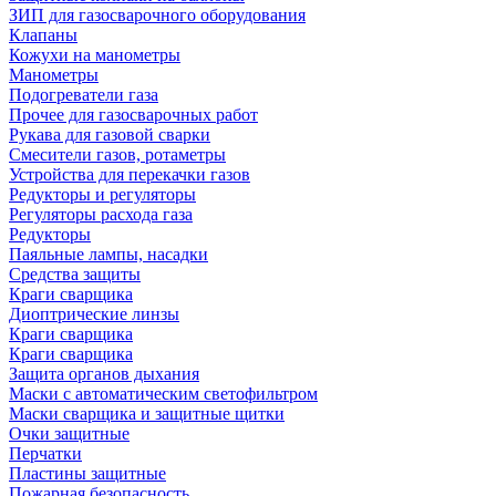
ЗИП для газосварочного оборудования
Клапаны
Кожухи на манометры
Манометры
Подогреватели газа
Прочее для газосварочных работ
Рукава для газовой сварки
Смесители газов, ротаметры
Устройства для перекачки газов
Редукторы и регуляторы
Регуляторы расхода газа
Редукторы
Паяльные лампы, насадки
Средства защиты
Краги сварщика
Диоптрические линзы
Краги сварщика
Краги сварщика
Защита органов дыхания
Маски с автоматическим светофильтром
Маски сварщика и защитные щитки
Очки защитные
Перчатки
Пластины защитные
Пожарная безопасность