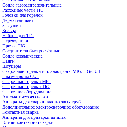
Сопла газораспределительные
Расходные части TIG
Головки для горелок
Держатели цанг
Заглушки
Кольца
Наборы для TIG
Переходники
Прочее TIG
Соединители быстросъёмные
Сопла керамические
Цанги
Штуцеры
Сварочные горелки и плазмотроны MIG/TIG/CUT
Плазмотроны CUT
Сварочные горелки MIG
Сварочные горелки TIG
Сварочное оборудование
Автоматическая сварка
Аппараты для сварки пластиковых труб
Дополнительное электросварочное оборудование
Контактная сварка
Аппараты для приварки шпилек
Клещи контактной сварки