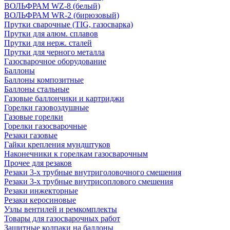
ВОЛЬФРАМ WZ-8 (белый)
ВОЛЬФРАМ WR-2 (бирюзовый)
Прутки сварочные (TIG, газосварка)
Прутки для алюм. сплавов
Прутки для нерж. сталей
Прутки для черного металла
Газосварочное оборудование
Баллоны
Баллоны композитные
Баллоны стальные
Газовые баллончики и картриджи
Горелки газовоздушные
Газовые горелки
Горелки газосварочные
Резаки газовые
Гайки крепления мундштуков
Наконечники к горелкам газосварочным
Прочее для резаков
Резаки 3-х трубные внутриголовочного смешения
Резаки 3-х трубные внутрисоплового смешения
Резаки инжекторные
Резаки керосиновые
Узлы вентилей и ремкомплекты
Товары для газосварочных работ
Защитные колпаки на баллоны