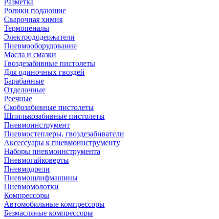
Разметка
Ролики подающие
Сварочная химия
Термопеналы
Электрододержатели
Пневмооборудование
Масла и смазки
Гвоздезабивные пистолеты
Для одиночных гвоздей
Барабанные
Отделочные
Реечные
Скобозабивные пистолеты
Шпилькозабивные пистолеты
Пневмоинструмент
Пневмостеплеры, гвоздезабиватели
Аксессуары к пневмоинструменту
Наборы пневмоинструмента
Пневмогайковерты
Пневмодрели
Пневмошлифмашины
Пневмомолотки
Компрессоры
Автомобильные компрессоры
Безмасляные компрессоры