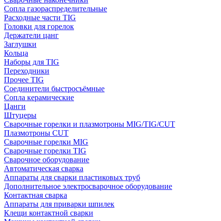
Сопла газораспределительные
Расходные части TIG
Головки для горелок
Держатели цанг
Заглушки
Кольца
Наборы для TIG
Переходники
Прочее TIG
Соединители быстросъёмные
Сопла керамические
Цанги
Штуцеры
Сварочные горелки и плазмотроны MIG/TIG/CUT
Плазмотроны CUT
Сварочные горелки MIG
Сварочные горелки TIG
Сварочное оборудование
Автоматическая сварка
Аппараты для сварки пластиковых труб
Дополнительное электросварочное оборудование
Контактная сварка
Аппараты для приварки шпилек
Клещи контактной сварки