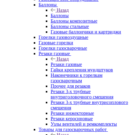
Баллоны
Назад
Баллоны
Баллоны композитные
Баллоны стальные
Газовые баллончики и картриджи
Горелки газовоздушные
Газовые горелки
Горелки газосварочные
Резаки газовые
Назад
Резаки газовые
Гайки крепления мундштуков
Наконечники к горелкам
газосварочным
Прочее для резаков
Резаки 3-х трубные
внутриголовочного смешения
Резаки 3-х трубные внутрисоплового
смешения
Резаки инжекторные
Резаки керосиновые
Узлы вентилей и ремкомплекты
Товары для газосварочных работ
Назад