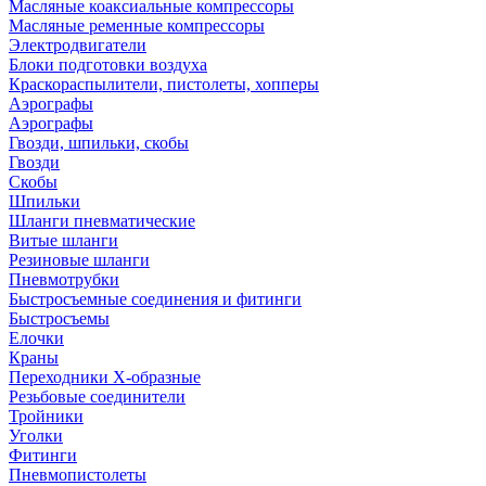
Масляные коаксиальные компрессоры
Масляные ременные компрессоры
Электродвигатели
Блоки подготовки воздуха
Краскораспылители, пистолеты, хопперы
Аэрографы
Аэрографы
Гвозди, шпильки, скобы
Гвозди
Скобы
Шпильки
Шланги пневматические
Витые шланги
Резиновые шланги
Пневмотрубки
Быстросъемные соединения и фитинги
Быстросъемы
Елочки
Краны
Переходники Х-образные
Резьбовые соединители
Тройники
Уголки
Фитинги
Пневмопистолеты