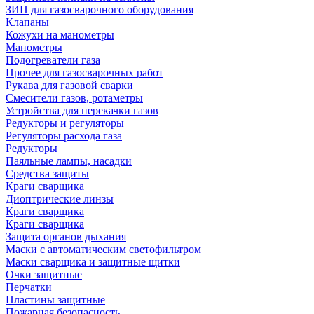
ЗИП для газосварочного оборудования
Клапаны
Кожухи на манометры
Манометры
Подогреватели газа
Прочее для газосварочных работ
Рукава для газовой сварки
Смесители газов, ротаметры
Устройства для перекачки газов
Редукторы и регуляторы
Регуляторы расхода газа
Редукторы
Паяльные лампы, насадки
Средства защиты
Краги сварщика
Диоптрические линзы
Краги сварщика
Краги сварщика
Защита органов дыхания
Маски с автоматическим светофильтром
Маски сварщика и защитные щитки
Очки защитные
Перчатки
Пластины защитные
Пожарная безопасность