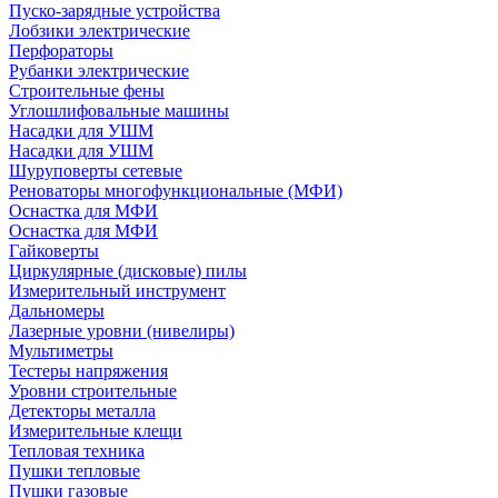
Пуско-зарядные устройства
Лобзики электрические
Перфораторы
Рубанки электрические
Строительные фены
Углошлифовальные машины
Насадки для УШМ
Насадки для УШМ
Шуруповерты сетевые
Реноваторы многофункциональные (МФИ)
Оснастка для МФИ
Оснастка для МФИ
Гайковерты
Циркулярные (дисковые) пилы
Измерительный инструмент
Дальномеры
Лазерные уровни (нивелиры)
Мультиметры
Тестеры напряжения
Уровни строительные
Детекторы металла
Измерительные клещи
Тепловая техника
Пушки тепловые
Пушки газовые