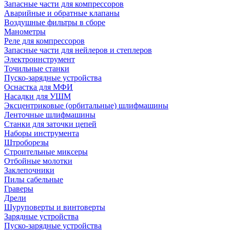
Запасные части для компрессоров
Аварийные и обратные клапаны
Воздушные фильтры в сборе
Манометры
Реле для компрессоров
Запасные части для нейлеров и степлеров
Электроинструмент
Точильные станки
Пуско-зарядные устройства
Оснастка для МФИ
Насадки для УШМ
Эксцентриковые (орбитальные) шлифмашины
Ленточные шлифмашины
Станки для заточки цепей
Наборы инструмента
Штроборезы
Строительные миксеры
Отбойные молотки
Заклепочники
Пилы сабельные
Граверы
Дрели
Шуруповерты и винтоверты
Зарядные устройства
Пуско-зарядные устройства