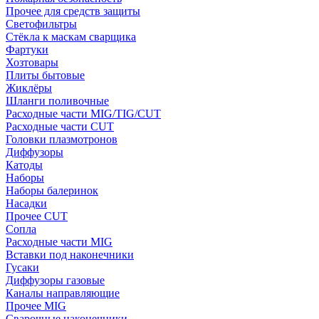
Прочее для средств защиты
Светофильтры
Стёкла к маскам сварщика
Фартуки
Хозтовары
Плиты бытовые
Жиклёры
Шланги поливочные
Расходные части MIG/TIG/CUT
Расходные части CUT
Головки плазмотронов
Диффузоры
Катоды
Наборы
Наборы балеринок
Насадки
Прочее CUT
Сопла
Расходные части MIG
Вставки под наконечники
Гусаки
Диффузоры газовые
Каналы направляющие
Прочее MIG
Сварочные наконечники