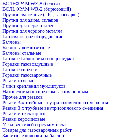
ВОЛЬФРАМ WZ-8 (белый)
ВОЛЬФРАМ WR-2 (бирюзовый)
Прутки сварочные (TIG, газосварка)
Прутки для алюм. сплавов
Прутки для нерж. сталей
Прутки для черного металла
Газосварочное оборудование
Баллоны
Баллоны композитные
Баллоны стальные
Газовые баллончики и картриджи
Горелки газовоздушные
Газовые горелки
Горелки газосварочные
Резаки газовые
Гайки крепления мундштуков
Наконечники к горелкам газосварочным
Прочее для резаков
Резаки 3-х трубные внутриголовочного смешения
Резаки 3-х трубные внутрисоплового смешения
Резаки инжекторные
Резаки керосиновые
Узлы вентилей и ремкомплекты
Товары для газосварочных работ
Защитные колпаки на баллоны