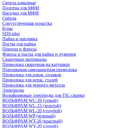
Сверла алмазные
Полотна для МФИ
Насадки для МФИ
Свёрла
Сопутствующая оснастка
Буры
SDS-plus
Пайка и наплавка
Посты для пайки
Припои и флюсы
Флюсы и пасты для пайки и лужения
Сварочные материалы
Проволока сварочная на катушках
Порошковая самозащитная проволока
Проволока для алюм. сплавов
Проволока для нерж. сталей
Проволока для черного металла
Электроды
Вольфрамовые электроды для TIG сварки
ВОЛЬФРАМ WC-20 (серый)
ВОЛЬФРАМ WL-15 (золотой)
ВОЛЬФРАМ WL-20 (голубой)
ВОЛЬФРАМ WP (зеленый)
ВОЛЬФРАМ WT-20 (красный)
ВОЛЬФРАМ WY-20 (синий)