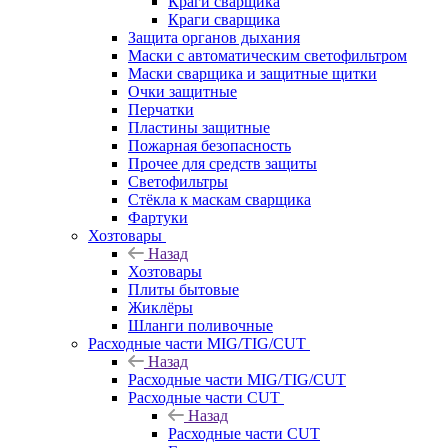
Краги сварщика
Краги сварщика
Защита органов дыхания
Маски с автоматическим светофильтром
Маски сварщика и защитные щитки
Очки защитные
Перчатки
Пластины защитные
Пожарная безопасность
Прочее для средств защиты
Светофильтры
Стёкла к маскам сварщика
Фартуки
Хозтовары
Назад
Хозтовары
Плиты бытовые
Жиклёры
Шланги поливочные
Расходные части MIG/TIG/CUT
Назад
Расходные части MIG/TIG/CUT
Расходные части CUT
Назад
Расходные части CUT