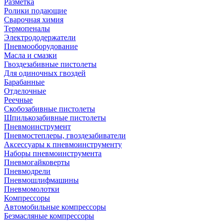
Разметка
Ролики подающие
Сварочная химия
Термопеналы
Электрододержатели
Пневмооборудование
Масла и смазки
Гвоздезабивные пистолеты
Для одиночных гвоздей
Барабанные
Отделочные
Реечные
Скобозабивные пистолеты
Шпилькозабивные пистолеты
Пневмоинструмент
Пневмостеплеры, гвоздезабиватели
Аксессуары к пневмоинструменту
Наборы пневмоинструмента
Пневмогайковерты
Пневмодрели
Пневмошлифмашины
Пневмомолотки
Компрессоры
Автомобильные компрессоры
Безмасляные компрессоры