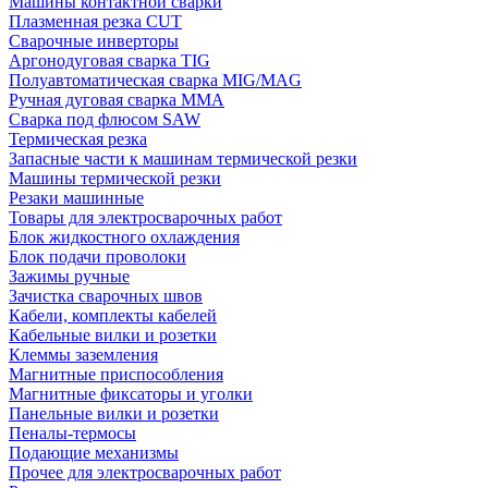
Машины контактной сварки
Плазменная резка CUT
Сварочные инверторы
Аргонодуговая сварка TIG
Полуавтоматическая сварка MIG/MAG
Ручная дуговая сварка MMA
Сварка под флюсом SAW
Термическая резка
Запасные части к машинам термической резки
Машины термической резки
Резаки машинные
Товары для электросварочных работ
Блок жидкостного охлаждения
Блок подачи проволоки
Зажимы ручные
Зачистка сварочных швов
Кабели, комплекты кабелей
Кабельные вилки и розетки
Клеммы заземления
Магнитные приспособления
Магнитные фиксаторы и уголки
Панельные вилки и розетки
Пеналы-термосы
Подающие механизмы
Прочее для электросварочных работ