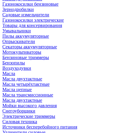
Газонокосилки бензиновые
Зернодробилки
Садовые измельчители
Газонокосилки электрические
Товары для консервирования
Умывальники
Пилы аккумуляторные
Опрыскиватели
Секаторы аккумуляторные
Мотокультиваторы
Бензиновые триммеры
Бензопилы
Воздуходувки
Масла
Масла двухтактные
Масла четырёхтактные
Масла цепные
Масла трансмиссионные
Масла двухтактные
Мойки высокого давления
Снегоуборщики
Электрические триммеры
Силовая техника
Источники бесперебойного питания
Удлинители силовые