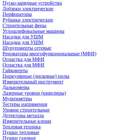
Пуско-зарядные устройства
Лобзики электрические
Перфораторы
Рубанки электрические
Строительные фены
Углошлифовальные машины
Насадки для УШМ
Насадки для УШМ
Шуруповерты сетевые
Реноваторы многофункциональные (МФИ)
Оснастка для МФИ
Оснастка для МФИ
Гайковерты
Циркулярные (дисковые) пилы
Измерительный инструмент
Дальномеры
Лазерные уровни (нивелиры)
Мультиметры
Тестеры напряжения
Уровни строительные
Детекторы металла
Измерительные клещи
Тепловая техника
Пушки тепловые
Пушки газовые