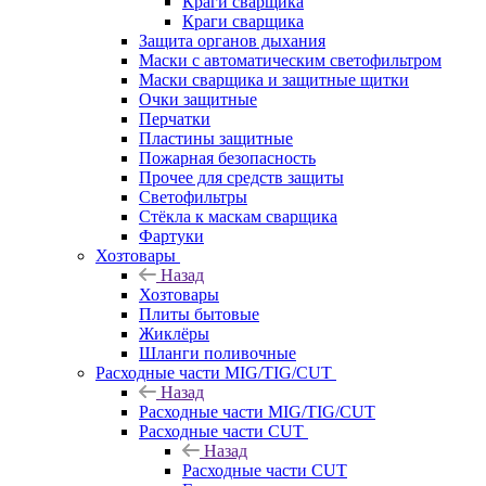
Краги сварщика
Краги сварщика
Защита органов дыхания
Маски с автоматическим светофильтром
Маски сварщика и защитные щитки
Очки защитные
Перчатки
Пластины защитные
Пожарная безопасность
Прочее для средств защиты
Светофильтры
Стёкла к маскам сварщика
Фартуки
Хозтовары
Назад
Хозтовары
Плиты бытовые
Жиклёры
Шланги поливочные
Расходные части MIG/TIG/CUT
Назад
Расходные части MIG/TIG/CUT
Расходные части CUT
Назад
Расходные части CUT