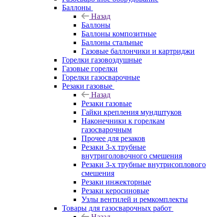
Баллоны
Назад
Баллоны
Баллоны композитные
Баллоны стальные
Газовые баллончики и картриджи
Горелки газовоздушные
Газовые горелки
Горелки газосварочные
Резаки газовые
Назад
Резаки газовые
Гайки крепления мундштуков
Наконечники к горелкам
газосварочным
Прочее для резаков
Резаки 3-х трубные
внутриголовочного смешения
Резаки 3-х трубные внутрисоплового
смешения
Резаки инжекторные
Резаки керосиновые
Узлы вентилей и ремкомплекты
Товары для газосварочных работ
Назад