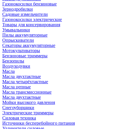
Газонокосилки бензиновые
Зернодробилки
Садовые измельчители
Газонокосилки электрические
Товары для консервирования
Умывальники
Пилы аккумуляторные
Опрыскиватели
Секаторы аккумуляторные
Мотокультиваторы
Бензиновые триммеры
Бензопилы
Воздуходувки
Масла
Масла двухтактные
Масла четырёхтактные
Масла цепные
Масла трансмиссионные
Масла двухтактные
Мойки высокого давления
Снегоуборщики
Электрические триммеры
Силовая техника
Источники бесперебойного питания
Удлинители силовые