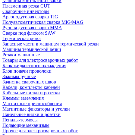
Машины контактной сварки
Плазменная резка CUT
Сварочные инверторы
Аргонодуговая сварка TIG
Полуавтоматическая сварка MIG/MAG
Ручная дуговая сварка MMA
Сварка под флюсом SAW
Термическая резка
Запасные части к машинам термической резки
Машины термической резки
Резаки машинные
Товары для электросварочных работ
Блок жидкостного охлаждения
Блок подачи проволоки
Зажимы ручные
Зачистка сварочных швов
Кабели, комплекты кабелей
Кабельные вилки и розетки
Клеммы заземления
Магнитные приспособления
Магнитные фиксаторы и уголки
Панельные вилки и розетки
Пеналы-термосы
Подающие механизмы
Прочее для электросварочных работ