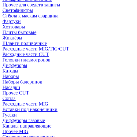
Прочее для средств защиты
Светофильтры
Стёкла к маскам сварщика
Фартуки
Хозтовары
Плиты бытовые
Жиклёры
Шланги поливочные
Расходные части MIG/TIG/CUT
Расходные части CUT
Головки плазмотронов
Диффузоры
Катоды
Наборы
Наборы балеринок
Насадки
Прочее CUT
Сопла
Расходные части MIG
Вставки под наконечники
Гусаки
Диффузоры газовые
Каналы направляющие
Прочее MIG
Сварочные наконечники