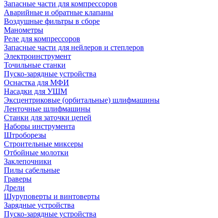
Запасные части для компрессоров
Аварийные и обратные клапаны
Воздушные фильтры в сборе
Манометры
Реле для компрессоров
Запасные части для нейлеров и степлеров
Электроинструмент
Точильные станки
Пуско-зарядные устройства
Оснастка для МФИ
Насадки для УШМ
Эксцентриковые (орбитальные) шлифмашины
Ленточные шлифмашины
Станки для заточки цепей
Наборы инструмента
Штроборезы
Строительные миксеры
Отбойные молотки
Заклепочники
Пилы сабельные
Граверы
Дрели
Шуруповерты и винтоверты
Зарядные устройства
Пуско-зарядные устройства