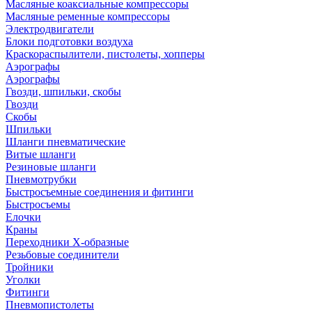
Масляные коаксиальные компрессоры
Масляные ременные компрессоры
Электродвигатели
Блоки подготовки воздуха
Краскораспылители, пистолеты, хопперы
Аэрографы
Аэрографы
Гвозди, шпильки, скобы
Гвозди
Скобы
Шпильки
Шланги пневматические
Витые шланги
Резиновые шланги
Пневмотрубки
Быстросъемные соединения и фитинги
Быстросъемы
Елочки
Краны
Переходники Х-образные
Резьбовые соединители
Тройники
Уголки
Фитинги
Пневмопистолеты