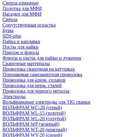
Сверла алмазные
Полотна для МФИ
Насадки для МФИ
Свёрла
Сопутствующая оснастка
Буры
SDS-plus
Пайка и наплавка
Посты для пайки
Припои и флюсы
Флюсы и пасты для пайки и лужения
Сварочные материалы
Проволока сварочная на катушках
Порошковая самозащитная проволока
Проволока для алюм. сплавов
Проволока для нерж. сталей
Проволока для черного металла
Электроды
Вольфрамовые электроды для TIG сварки
ВОЛЬФРАМ WC-20 (серый)
ВОЛЬФРАМ WL-15 (золотой)
ВОЛЬФРАМ WL-20 (голубой)
ВОЛЬФРАМ WP (зеленый)
ВОЛЬФРАМ WT-20 (красный)
ВОЛЬФРАМ WY-20 (синий)