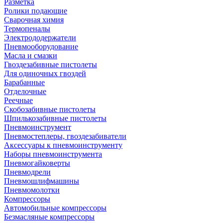
Разметка
Ролики подающие
Сварочная химия
Термопеналы
Электрододержатели
Пневмооборудование
Масла и смазки
Гвоздезабивные пистолеты
Для одиночных гвоздей
Барабанные
Отделочные
Реечные
Скобозабивные пистолеты
Шпилькозабивные пистолеты
Пневмоинструмент
Пневмостеплеры, гвоздезабиватели
Аксессуары к пневмоинструменту
Наборы пневмоинструмента
Пневмогайковерты
Пневмодрели
Пневмошлифмашины
Пневмомолотки
Компрессоры
Автомобильные компрессоры
Безмасляные компрессоры