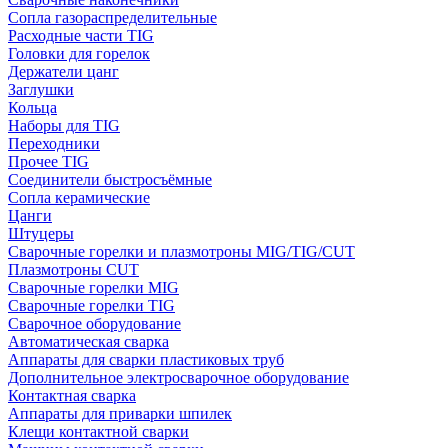
Сопла газораспределительные
Расходные части TIG
Головки для горелок
Держатели цанг
Заглушки
Кольца
Наборы для TIG
Переходники
Прочее TIG
Соединители быстросъёмные
Сопла керамические
Цанги
Штуцеры
Сварочные горелки и плазмотроны MIG/TIG/CUT
Плазмотроны CUT
Сварочные горелки MIG
Сварочные горелки TIG
Сварочное оборудование
Автоматическая сварка
Аппараты для сварки пластиковых труб
Дополнительное электросварочное оборудование
Контактная сварка
Аппараты для приварки шпилек
Клещи контактной сварки