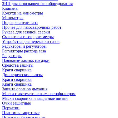
ЗИП для газосварочного оборудования
Клапаны
Кожухи на манометры
Манометры
Подогреватели газа
Прочее для газосварочных работ
Рукава для газовой сварки
Смесители газов, ротаметры
Устройства для перекачки газов
Редукторы и регуляторы
Регуляторы расхода газа
Редукторы
Паяльные лампы, насадки
Средства защиты
Краги сварщика
Диоптрические линзы
Краги сварщика
Краги сварщика
Защита органов дыхания
Маски с автоматическим светофильтром
Маски сварщика и защитные щитки
Очки защитные
Перчатки
Пластины защитные
Пожарная безопасность