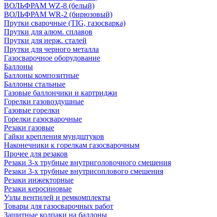
ВОЛЬФРАМ WZ-8 (белый)
ВОЛЬФРАМ WR-2 (бирюзовый)
Прутки сварочные (TIG, газосварка)
Прутки для алюм. сплавов
Прутки для нерж. сталей
Прутки для черного металла
Газосварочное оборудование
Баллоны
Баллоны композитные
Баллоны стальные
Газовые баллончики и картриджи
Горелки газовоздушные
Газовые горелки
Горелки газосварочные
Резаки газовые
Гайки крепления мундштуков
Наконечники к горелкам газосварочным
Прочее для резаков
Резаки 3-х трубные внутриголовочного смешения
Резаки 3-х трубные внутрисоплового смешения
Резаки инжекторные
Резаки керосиновые
Узлы вентилей и ремкомплекты
Товары для газосварочных работ
Защитные колпаки на баллоны