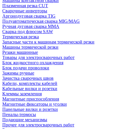
Машины контактной сварки
Плазменная резка CUT
Сварочные инверторы
Аргонодуговая сварка TIG
Полуавтоматическая сварка MIG/MAG
Ручная дуговая сварка MMA
Сварка под флюсом SAW
Термическая резка
Запасные части к машинам термической резки
Машины термической резки
Резаки машинные
Товары для электросварочных работ
Блок жидкостного охлаждения
Блок подачи проволоки
Зажимы ручные
Зачистка сварочных швов
Кабели, комплекты кабелей
Кабельные вилки и розетки
Клеммы заземления
Магнитные приспособления
Магнитные фиксаторы и уголки
Панельные вилки и розетки
Пеналы-термосы
Подающие механизмы
Прочее для электросварочных работ