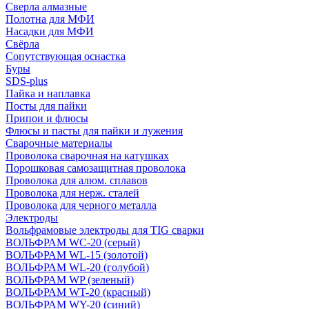
Сверла алмазные
Полотна для МФИ
Насадки для МФИ
Свёрла
Сопутствующая оснастка
Буры
SDS-plus
Пайка и наплавка
Посты для пайки
Припои и флюсы
Флюсы и пасты для пайки и лужения
Сварочные материалы
Проволока сварочная на катушках
Порошковая самозащитная проволока
Проволока для алюм. сплавов
Проволока для нерж. сталей
Проволока для черного металла
Электроды
Вольфрамовые электроды для TIG сварки
ВОЛЬФРАМ WC-20 (серый)
ВОЛЬФРАМ WL-15 (золотой)
ВОЛЬФРАМ WL-20 (голубой)
ВОЛЬФРАМ WP (зеленый)
ВОЛЬФРАМ WT-20 (красный)
ВОЛЬФРАМ WY-20 (синий)