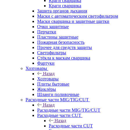
Краги сварщика
Краги сварщика
Защита органов дыхания
Маски с автоматическим светофильтром
Маски сварщика и защитные щитки
Очки защитные
Перчатки
Пластины защитные
Пожарная безопасность
Прочее для средств защиты
Светофильтры
Стёкла к маскам сварщика
Фартуки
Хозтовары
Назад
Хозтовары
Плиты бытовые
Жиклёры
Шланги поливочные
Расходные части MIG/TIG/CUT
Назад
Расходные части MIG/TIG/CUT
Расходные части CUT
Назад
Расходные части CUT