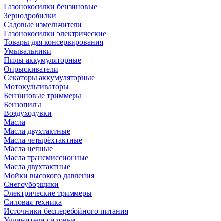
Газонокосилки бензиновые
Зернодробилки
Садовые измельчители
Газонокосилки электрические
Товары для консервирования
Умывальники
Пилы аккумуляторные
Опрыскиватели
Секаторы аккумуляторные
Мотокультиваторы
Бензиновые триммеры
Бензопилы
Воздуходувки
Масла
Масла двухтактные
Масла четырёхтактные
Масла цепные
Масла трансмиссионные
Масла двухтактные
Мойки высокого давления
Снегоуборщики
Электрические триммеры
Силовая техника
Источники бесперебойного питания
Удлинители силовые