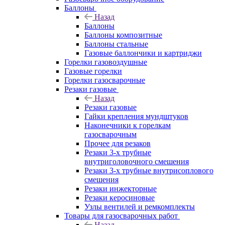
Баллоны
Назад
Баллоны
Баллоны композитные
Баллоны стальные
Газовые баллончики и картриджи
Горелки газовоздушные
Газовые горелки
Горелки газосварочные
Резаки газовые
Назад
Резаки газовые
Гайки крепления мундштуков
Наконечники к горелкам
газосварочным
Прочее для резаков
Резаки 3-х трубные
внутриголовочного смешения
Резаки 3-х трубные внутрисоплового
смешения
Резаки инжекторные
Резаки керосиновые
Узлы вентилей и ремкомплекты
Товары для газосварочных работ
Назад