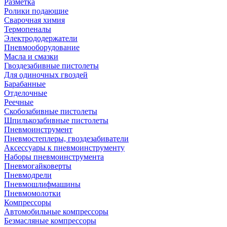
Разметка
Ролики подающие
Сварочная химия
Термопеналы
Электрододержатели
Пневмооборудование
Масла и смазки
Гвоздезабивные пистолеты
Для одиночных гвоздей
Барабанные
Отделочные
Реечные
Скобозабивные пистолеты
Шпилькозабивные пистолеты
Пневмоинструмент
Пневмостеплеры, гвоздезабиватели
Аксессуары к пневмоинструменту
Наборы пневмоинструмента
Пневмогайковерты
Пневмодрели
Пневмошлифмашины
Пневмомолотки
Компрессоры
Автомобильные компрессоры
Безмасляные компрессоры