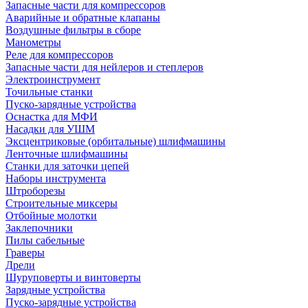
Запасные части для компрессоров
Аварийные и обратные клапаны
Воздушные фильтры в сборе
Манометры
Реле для компрессоров
Запасные части для нейлеров и степлеров
Электроинструмент
Точильные станки
Пуско-зарядные устройства
Оснастка для МФИ
Насадки для УШМ
Эксцентриковые (орбитальные) шлифмашины
Ленточные шлифмашины
Станки для заточки цепей
Наборы инструмента
Штроборезы
Строительные миксеры
Отбойные молотки
Заклепочники
Пилы сабельные
Граверы
Дрели
Шуруповерты и винтоверты
Зарядные устройства
Пуско-зарядные устройства