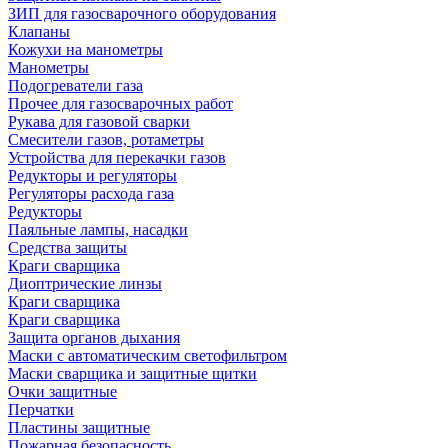
ЗИП для газосварочного оборудования
Клапаны
Кожухи на манометры
Манометры
Подогреватели газа
Прочее для газосварочных работ
Рукава для газовой сварки
Смесители газов, ротаметры
Устройства для перекачки газов
Редукторы и регуляторы
Регуляторы расхода газа
Редукторы
Паяльные лампы, насадки
Средства защиты
Краги сварщика
Диоптрические линзы
Краги сварщика
Краги сварщика
Защита органов дыхания
Маски с автоматическим светофильтром
Маски сварщика и защитные щитки
Очки защитные
Перчатки
Пластины защитные
Пожарная безопасность