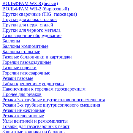
ВОЛЬФРАМ WZ-8 (белый)
ВОЛЬФРАМ WR-2 (бирюзовый)
Прутки сварочные (TIG, газосварка)
Прутки для алюм. сплавов
Прутки для нерж. сталей
Прутки для черного металла
Газосварочное оборудование
Баллоны
Баллоны композитные
Баллоны стальные
Газовые баллончики и картриджи
Горелки газовоздушные
Газовые горелки
Горелки газосварочные
Резаки газовые
Гайки крепления мундштуков
Наконечники к горелкам газосварочным
Прочее для резаков
Резаки 3-х трубные внутриголовочного смешения
Резаки 3-х трубные внутрисоплового смешения
Резаки инжекторные
Резаки керосиновые
Узлы вентилей и ремкомплекты
Товары для газосварочных работ
Защитные колпаки на баллоны