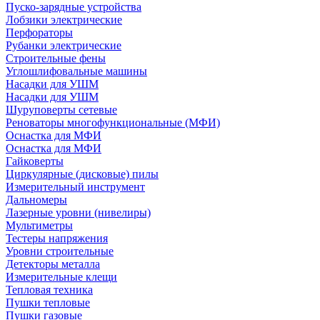
Пуско-зарядные устройства
Лобзики электрические
Перфораторы
Рубанки электрические
Строительные фены
Углошлифовальные машины
Насадки для УШМ
Насадки для УШМ
Шуруповерты сетевые
Реноваторы многофункциональные (МФИ)
Оснастка для МФИ
Оснастка для МФИ
Гайковерты
Циркулярные (дисковые) пилы
Измерительный инструмент
Дальномеры
Лазерные уровни (нивелиры)
Мультиметры
Тестеры напряжения
Уровни строительные
Детекторы металла
Измерительные клещи
Тепловая техника
Пушки тепловые
Пушки газовые