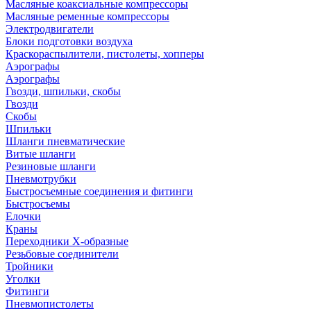
Масляные коаксиальные компрессоры
Масляные ременные компрессоры
Электродвигатели
Блоки подготовки воздуха
Краскораспылители, пистолеты, хопперы
Аэрографы
Аэрографы
Гвозди, шпильки, скобы
Гвозди
Скобы
Шпильки
Шланги пневматические
Витые шланги
Резиновые шланги
Пневмотрубки
Быстросъемные соединения и фитинги
Быстросъемы
Елочки
Краны
Переходники Х-образные
Резьбовые соединители
Тройники
Уголки
Фитинги
Пневмопистолеты