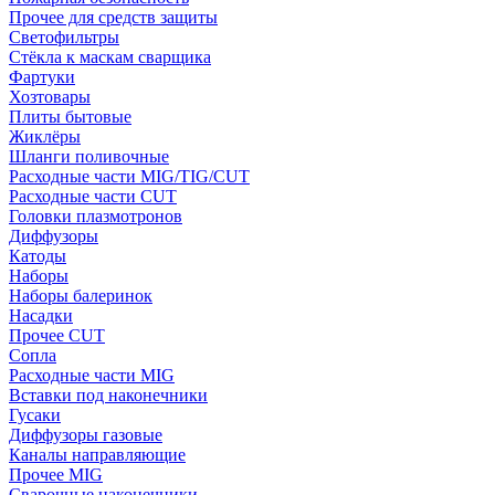
Прочее для средств защиты
Светофильтры
Стёкла к маскам сварщика
Фартуки
Хозтовары
Плиты бытовые
Жиклёры
Шланги поливочные
Расходные части MIG/TIG/CUT
Расходные части CUT
Головки плазмотронов
Диффузоры
Катоды
Наборы
Наборы балеринок
Насадки
Прочее CUT
Сопла
Расходные части MIG
Вставки под наконечники
Гусаки
Диффузоры газовые
Каналы направляющие
Прочее MIG
Сварочные наконечники