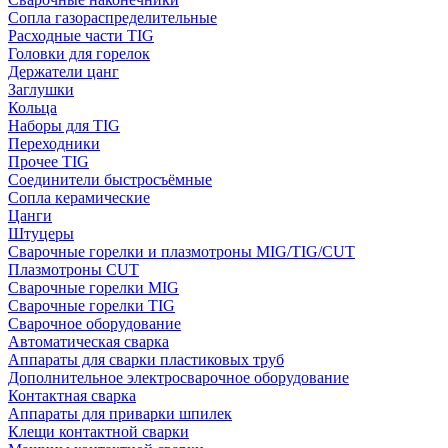
Сопла газораспределительные
Расходные части TIG
Головки для горелок
Держатели цанг
Заглушки
Кольца
Наборы для TIG
Переходники
Прочее TIG
Соединители быстросъёмные
Сопла керамические
Цанги
Штуцеры
Сварочные горелки и плазмотроны MIG/TIG/CUT
Плазмотроны CUT
Сварочные горелки MIG
Сварочные горелки TIG
Сварочное оборудование
Автоматическая сварка
Аппараты для сварки пластиковых труб
Дополнительное электросварочное оборудование
Контактная сварка
Аппараты для приварки шпилек
Клещи контактной сварки