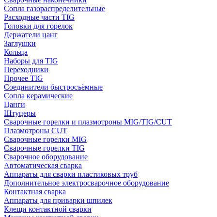
Сопла газораспределительные
Расходные части TIG
Головки для горелок
Держатели цанг
Заглушки
Кольца
Наборы для TIG
Переходники
Прочее TIG
Соединители быстросъёмные
Сопла керамические
Цанги
Штуцеры
Сварочные горелки и плазмотроны MIG/TIG/CUT
Плазмотроны CUT
Сварочные горелки MIG
Сварочные горелки TIG
Сварочное оборудование
Автоматическая сварка
Аппараты для сварки пластиковых труб
Дополнительное электросварочное оборудование
Контактная сварка
Аппараты для приварки шпилек
Клещи контактной сварки