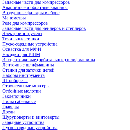
Запасные части для компрессоров
Аварийные и обратные клапаны
Воздушные фильтры в сборе
Манометры
Реле для компрессоров
Запасные части для нейлеров и степлеров
Электроинструмент
Точильные станки
Пуско-зарядные устройства
Оснастка для МФИ
Насадки для УШМ
Эксцентриковые (орбитальные) шлифмашины
Ленточные шлифмашины
Станки для заточки цепей
Наборы инструмента
Штроборезы
Строительные миксеры
Отбойные молотки
Заклепочники
Пилы сабельные
Граверы
Дрели
Шуруповерты и винтоверты
Зарядные устройства
Пуско-зарядные устройства