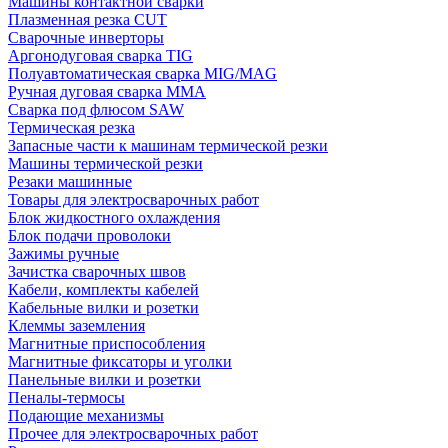
Машины контактной сварки
Плазменная резка CUT
Сварочные инверторы
Аргонодуговая сварка TIG
Полуавтоматическая сварка MIG/MAG
Ручная дуговая сварка MMA
Сварка под флюсом SAW
Термическая резка
Запасные части к машинам термической резки
Машины термической резки
Резаки машинные
Товары для электросварочных работ
Блок жидкостного охлаждения
Блок подачи проволоки
Зажимы ручные
Зачистка сварочных швов
Кабели, комплекты кабелей
Кабельные вилки и розетки
Клеммы заземления
Магнитные приспособления
Магнитные фиксаторы и уголки
Панельные вилки и розетки
Пеналы-термосы
Подающие механизмы
Прочее для электросварочных работ