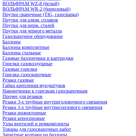
ВОЛЬФРАМ WZ-8 (белый)
ВОЛЬФРАМ WR-2 (бирюзовый)
Прутки сварочные (TIG, газосварка)
Прутки для алюм. сплавов
Прутки для нерж. сталей
Прутки для черного металла
Газосварочное оборудование
Баллоны
Баллоны композитные
Баллоны стальные
Газовые баллончики и картриджи
Горелки газовоздушные
Газовые горелки
Горелки газосварочные
Резаки газовые
Гайки крепления мундштуков
Наконечники к горелкам газосварочным
Прочее для резаков
Резаки 3-х трубные внутриголовочного смешения
Резаки 3-х трубные внутрисоплового смешения
Резаки инжекторные
Резаки керосиновые
Узлы вентилей и ремкомплекты
Товары для газосварочных работ
Защитные колпаки на баллоны