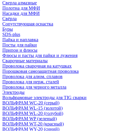
Сверла алмазные
Полотна для МФИ
Насадки для МФИ
Свёрла
Сопутствующая оснастка
Буры
SDS-plus
Пайка и наплавка
Посты для пайки
Припои и флюсы
Флюсы и пасты для пайки и лужения
Сварочные материалы
Проволока сварочная на катушках
Порошковая самозащитная проволока
Проволока для алюм. сплавов
Проволока для нерж. сталей
Проволока для черного металла
Электроды
Вольфрамовые электроды для TIG сварки
ВОЛЬФРАМ WC-20 (серый)
ВОЛЬФРАМ WL-15 (золотой)
ВОЛЬФРАМ WL-20 (голубой)
ВОЛЬФРАМ WP (зеленый)
ВОЛЬФРАМ WT-20 (красный)
ВОЛЬФРАМ WY-20 (синий)