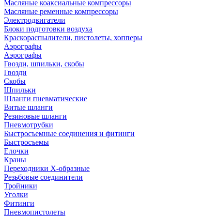
Масляные коаксиальные компрессоры
Масляные ременные компрессоры
Электродвигатели
Блоки подготовки воздуха
Краскораспылители, пистолеты, хопперы
Аэрографы
Аэрографы
Гвозди, шпильки, скобы
Гвозди
Скобы
Шпильки
Шланги пневматические
Витые шланги
Резиновые шланги
Пневмотрубки
Быстросъемные соединения и фитинги
Быстросъемы
Елочки
Краны
Переходники Х-образные
Резьбовые соединители
Тройники
Уголки
Фитинги
Пневмопистолеты