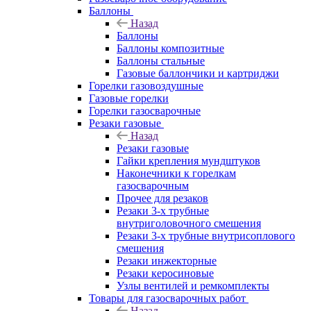
Баллоны
Назад
Баллоны
Баллоны композитные
Баллоны стальные
Газовые баллончики и картриджи
Горелки газовоздушные
Газовые горелки
Горелки газосварочные
Резаки газовые
Назад
Резаки газовые
Гайки крепления мундштуков
Наконечники к горелкам
газосварочным
Прочее для резаков
Резаки 3-х трубные
внутриголовочного смешения
Резаки 3-х трубные внутрисоплового
смешения
Резаки инжекторные
Резаки керосиновые
Узлы вентилей и ремкомплекты
Товары для газосварочных работ
Назад