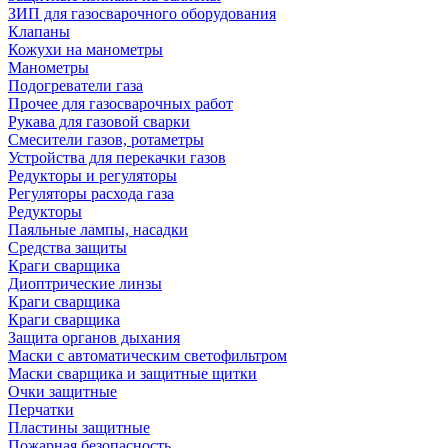
ЗИП для газосварочного оборудования
Клапаны
Кожухи на манометры
Манометры
Подогреватели газа
Прочее для газосварочных работ
Рукава для газовой сварки
Смесители газов, ротаметры
Устройства для перекачки газов
Редукторы и регуляторы
Регуляторы расхода газа
Редукторы
Паяльные лампы, насадки
Средства защиты
Краги сварщика
Диоптрические линзы
Краги сварщика
Краги сварщика
Защита органов дыхания
Маски с автоматическим светофильтром
Маски сварщика и защитные щитки
Очки защитные
Перчатки
Пластины защитные
Пожарная безопасность