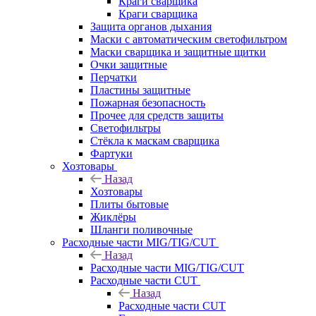
Краги сварщика
Краги сварщика
Защита органов дыхания
Маски с автоматическим светофильтром
Маски сварщика и защитные щитки
Очки защитные
Перчатки
Пластины защитные
Пожарная безопасность
Прочее для средств защиты
Светофильтры
Стёкла к маскам сварщика
Фартуки
Хозтовары
Назад
Хозтовары
Плиты бытовые
Жиклёры
Шланги поливочные
Расходные части MIG/TIG/CUT
Назад
Расходные части MIG/TIG/CUT
Расходные части CUT
Назад
Расходные части CUT