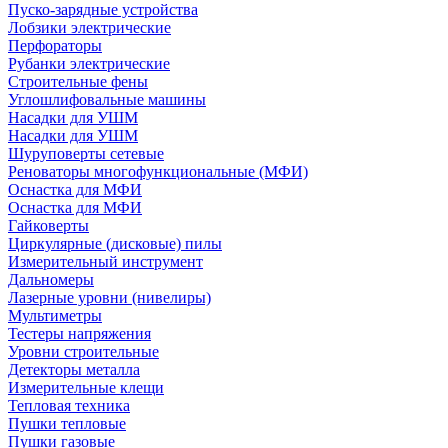
Пуско-зарядные устройства
Лобзики электрические
Перфораторы
Рубанки электрические
Строительные фены
Углошлифовальные машины
Насадки для УШМ
Насадки для УШМ
Шуруповерты сетевые
Реноваторы многофункциональные (МФИ)
Оснастка для МФИ
Оснастка для МФИ
Гайковерты
Циркулярные (дисковые) пилы
Измерительный инструмент
Дальномеры
Лазерные уровни (нивелиры)
Мультиметры
Тестеры напряжения
Уровни строительные
Детекторы металла
Измерительные клещи
Тепловая техника
Пушки тепловые
Пушки газовые