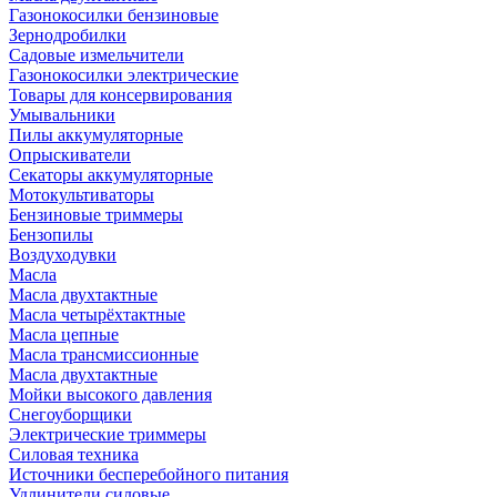
Газонокосилки бензиновые
Зернодробилки
Садовые измельчители
Газонокосилки электрические
Товары для консервирования
Умывальники
Пилы аккумуляторные
Опрыскиватели
Секаторы аккумуляторные
Мотокультиваторы
Бензиновые триммеры
Бензопилы
Воздуходувки
Масла
Масла двухтактные
Масла четырёхтактные
Масла цепные
Масла трансмиссионные
Масла двухтактные
Мойки высокого давления
Снегоуборщики
Электрические триммеры
Силовая техника
Источники бесперебойного питания
Удлинители силовые