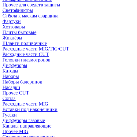
Прочее для средств защиты
Светофильтры
Стёкла к маскам сварщика
Фартуки
Хозтовары
Плиты бытовые
Жиклёры
Шланги поливочные
Расходные части MIG/TIG/CUT
Расходные части CUT
Головки плазмотронов
Диффузоры
Катоды
Наборы
Наборы балеринок
Насадки
Прочее CUT
Сопла
Расходные части MIG
Вставки под наконечники
Гусаки
Диффузоры газовые
Каналы направляющие
Прочее MIG
Сварочные наконечники