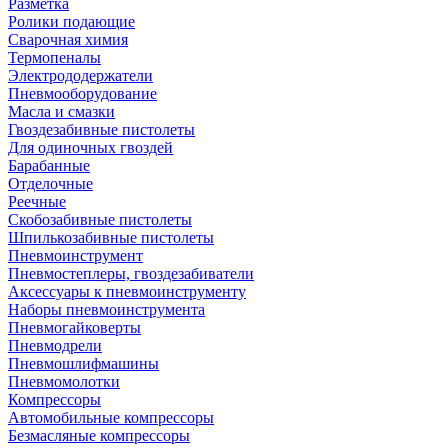
Разметка
Ролики подающие
Сварочная химия
Термопеналы
Электрододержатели
Пневмооборудование
Масла и смазки
Гвоздезабивные пистолеты
Для одиночных гвоздей
Барабанные
Отделочные
Реечные
Скобозабивные пистолеты
Шпилькозабивные пистолеты
Пневмоинструмент
Пневмостеплеры, гвоздезабиватели
Аксессуары к пневмоинструменту
Наборы пневмоинструмента
Пневмогайковерты
Пневмодрели
Пневмошлифмашины
Пневмомолотки
Компрессоры
Автомобильные компрессоры
Безмасляные компрессоры