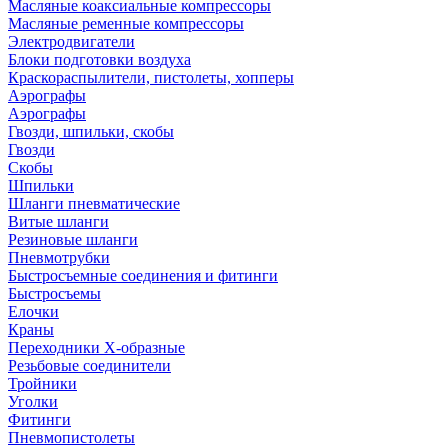
Масляные коаксиальные компрессоры
Масляные ременные компрессоры
Электродвигатели
Блоки подготовки воздуха
Краскораспылители, пистолеты, хопперы
Аэрографы
Аэрографы
Гвозди, шпильки, скобы
Гвозди
Скобы
Шпильки
Шланги пневматические
Витые шланги
Резиновые шланги
Пневмотрубки
Быстросъемные соединения и фитинги
Быстросъемы
Елочки
Краны
Переходники Х-образные
Резьбовые соединители
Тройники
Уголки
Фитинги
Пневмопистолеты