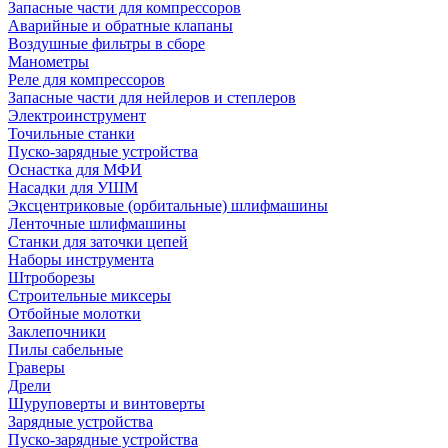
Запасные части для компрессоров
Аварийные и обратные клапаны
Воздушные фильтры в сборе
Манометры
Реле для компрессоров
Запасные части для нейлеров и степлеров
Электроинструмент
Точильные станки
Пуско-зарядные устройства
Оснастка для МФИ
Насадки для УШМ
Эксцентриковые (орбитальные) шлифмашины
Ленточные шлифмашины
Станки для заточки цепей
Наборы инструмента
Штроборезы
Строительные миксеры
Отбойные молотки
Заклепочники
Пилы сабельные
Граверы
Дрели
Шуруповерты и винтоверты
Зарядные устройства
Пуско-зарядные устройства