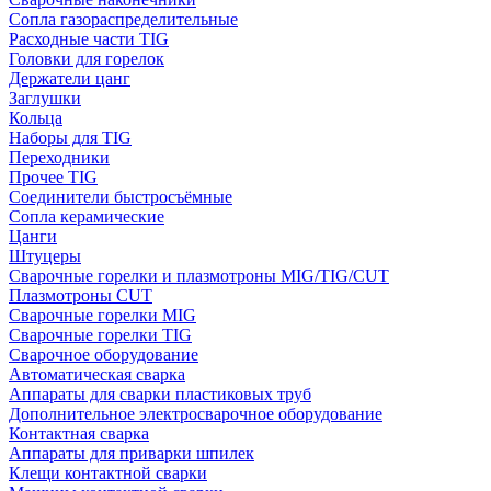
Сопла газораспределительные
Расходные части TIG
Головки для горелок
Держатели цанг
Заглушки
Кольца
Наборы для TIG
Переходники
Прочее TIG
Соединители быстросъёмные
Сопла керамические
Цанги
Штуцеры
Сварочные горелки и плазмотроны MIG/TIG/CUT
Плазмотроны CUT
Сварочные горелки MIG
Сварочные горелки TIG
Сварочное оборудование
Автоматическая сварка
Аппараты для сварки пластиковых труб
Дополнительное электросварочное оборудование
Контактная сварка
Аппараты для приварки шпилек
Клещи контактной сварки