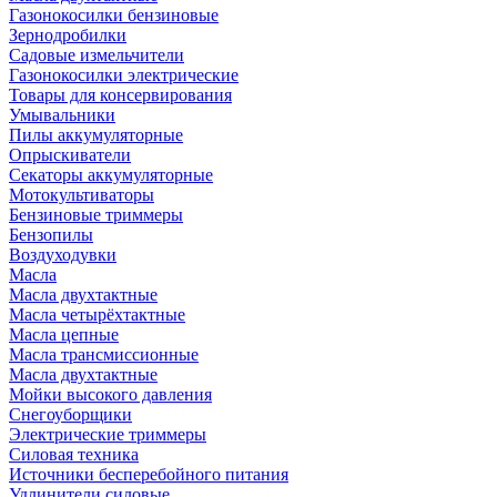
Газонокосилки бензиновые
Зернодробилки
Садовые измельчители
Газонокосилки электрические
Товары для консервирования
Умывальники
Пилы аккумуляторные
Опрыскиватели
Секаторы аккумуляторные
Мотокультиваторы
Бензиновые триммеры
Бензопилы
Воздуходувки
Масла
Масла двухтактные
Масла четырёхтактные
Масла цепные
Масла трансмиссионные
Масла двухтактные
Мойки высокого давления
Снегоуборщики
Электрические триммеры
Силовая техника
Источники бесперебойного питания
Удлинители силовые