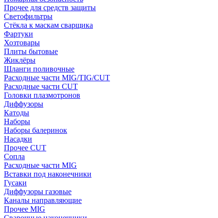
Прочее для средств защиты
Светофильтры
Стёкла к маскам сварщика
Фартуки
Хозтовары
Плиты бытовые
Жиклёры
Шланги поливочные
Расходные части MIG/TIG/CUT
Расходные части CUT
Головки плазмотронов
Диффузоры
Катоды
Наборы
Наборы балеринок
Насадки
Прочее CUT
Сопла
Расходные части MIG
Вставки под наконечники
Гусаки
Диффузоры газовые
Каналы направляющие
Прочее MIG
Сварочные наконечники