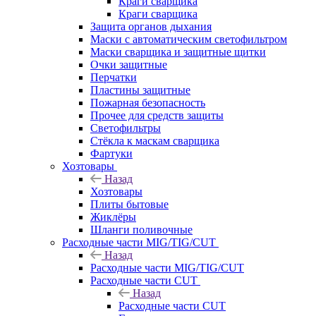
Краги сварщика
Краги сварщика
Защита органов дыхания
Маски с автоматическим светофильтром
Маски сварщика и защитные щитки
Очки защитные
Перчатки
Пластины защитные
Пожарная безопасность
Прочее для средств защиты
Светофильтры
Стёкла к маскам сварщика
Фартуки
Хозтовары
Назад
Хозтовары
Плиты бытовые
Жиклёры
Шланги поливочные
Расходные части MIG/TIG/CUT
Назад
Расходные части MIG/TIG/CUT
Расходные части CUT
Назад
Расходные части CUT