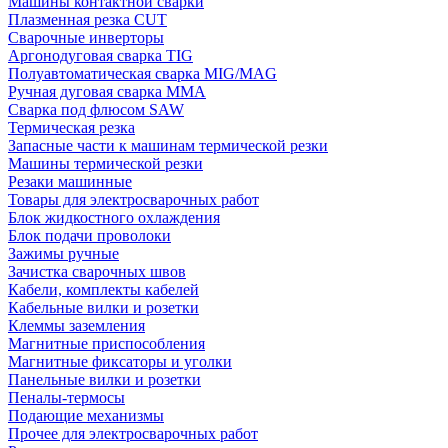
Машины контактной сварки
Плазменная резка CUT
Сварочные инверторы
Аргонодуговая сварка TIG
Полуавтоматическая сварка MIG/MAG
Ручная дуговая сварка MMA
Сварка под флюсом SAW
Термическая резка
Запасные части к машинам термической резки
Машины термической резки
Резаки машинные
Товары для электросварочных работ
Блок жидкостного охлаждения
Блок подачи проволоки
Зажимы ручные
Зачистка сварочных швов
Кабели, комплекты кабелей
Кабельные вилки и розетки
Клеммы заземления
Магнитные приспособления
Магнитные фиксаторы и уголки
Панельные вилки и розетки
Пеналы-термосы
Подающие механизмы
Прочее для электросварочных работ