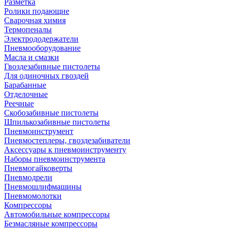
Разметка
Ролики подающие
Сварочная химия
Термопеналы
Электрододержатели
Пневмооборудование
Масла и смазки
Гвоздезабивные пистолеты
Для одиночных гвоздей
Барабанные
Отделочные
Реечные
Скобозабивные пистолеты
Шпилькозабивные пистолеты
Пневмоинструмент
Пневмостеплеры, гвоздезабиватели
Аксессуары к пневмоинструменту
Наборы пневмоинструмента
Пневмогайковерты
Пневмодрели
Пневмошлифмашины
Пневмомолотки
Компрессоры
Автомобильные компрессоры
Безмасляные компрессоры