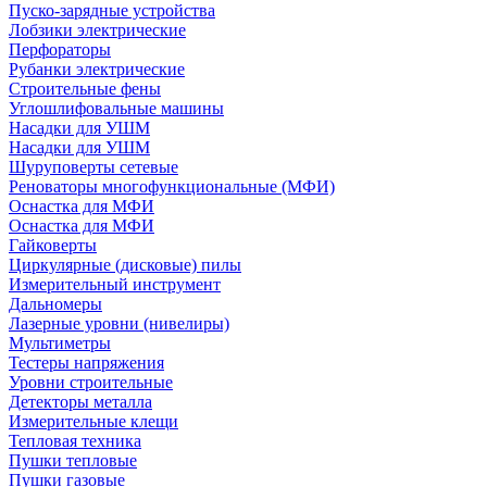
Пуско-зарядные устройства
Лобзики электрические
Перфораторы
Рубанки электрические
Строительные фены
Углошлифовальные машины
Насадки для УШМ
Насадки для УШМ
Шуруповерты сетевые
Реноваторы многофункциональные (МФИ)
Оснастка для МФИ
Оснастка для МФИ
Гайковерты
Циркулярные (дисковые) пилы
Измерительный инструмент
Дальномеры
Лазерные уровни (нивелиры)
Мультиметры
Тестеры напряжения
Уровни строительные
Детекторы металла
Измерительные клещи
Тепловая техника
Пушки тепловые
Пушки газовые