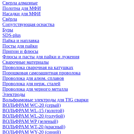
Сверла алмазные
Полотна для МФИ
Насадки для МФИ
Свёрла
Сопутствующая оснастка
Буры
SDS-plus
Пайка и наплавка
Посты для пайки
Припои и флюсы
Флюсы и пасты для пайки и лужения
Сварочные материалы
Проволока сварочная на катушках
Порошковая самозащитная проволока
Проволока для алюм. сплавов
Проволока для нерж. сталей
Проволока для черного металла
Электроды
Вольфрамовые электроды для TIG сварки
ВОЛЬФРАМ WC-20 (серый)
ВОЛЬФРАМ WL-15 (золотой)
ВОЛЬФРАМ WL-20 (голубой)
ВОЛЬФРАМ WP (зеленый)
ВОЛЬФРАМ WT-20 (красный)
ВОЛЬФРАМ WY-20 (синий)