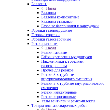
Баллоны
Назад
Баллоны
Баллоны композитные
Баллоны стальные
Газовые баллончики и картриджи
Горелки газовоздушные
Газовые горелки
Горелки газосварочные
Резаки газовые
Назад
Резаки газовые
Гайки крепления мундштуков
Наконечники к горелкам
газосварочным
Прочее для резаков
Резаки 3-х трубные
внутриголовочного смешения
Резаки 3-х трубные внутрисоплового
смешения
Резаки инжекторные
Резаки керосиновые
Узлы вентилей и ремкомплекты
Товары для газосварочных работ
Назад