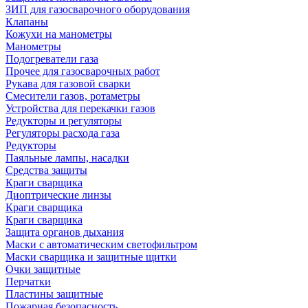
ЗИП для газосварочного оборудования
Клапаны
Кожухи на манометры
Манометры
Подогреватели газа
Прочее для газосварочных работ
Рукава для газовой сварки
Смесители газов, ротаметры
Устройства для перекачки газов
Редукторы и регуляторы
Регуляторы расхода газа
Редукторы
Паяльные лампы, насадки
Средства защиты
Краги сварщика
Диоптрические линзы
Краги сварщика
Краги сварщика
Защита органов дыхания
Маски с автоматическим светофильтром
Маски сварщика и защитные щитки
Очки защитные
Перчатки
Пластины защитные
Пожарная безопасность