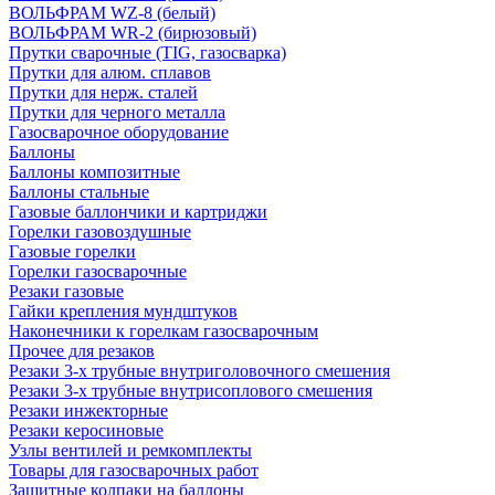
ВОЛЬФРАМ WZ-8 (белый)
ВОЛЬФРАМ WR-2 (бирюзовый)
Прутки сварочные (TIG, газосварка)
Прутки для алюм. сплавов
Прутки для нерж. сталей
Прутки для черного металла
Газосварочное оборудование
Баллоны
Баллоны композитные
Баллоны стальные
Газовые баллончики и картриджи
Горелки газовоздушные
Газовые горелки
Горелки газосварочные
Резаки газовые
Гайки крепления мундштуков
Наконечники к горелкам газосварочным
Прочее для резаков
Резаки 3-х трубные внутриголовочного смешения
Резаки 3-х трубные внутрисоплового смешения
Резаки инжекторные
Резаки керосиновые
Узлы вентилей и ремкомплекты
Товары для газосварочных работ
Защитные колпаки на баллоны