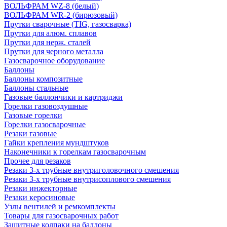
ВОЛЬФРАМ WZ-8 (белый)
ВОЛЬФРАМ WR-2 (бирюзовый)
Прутки сварочные (TIG, газосварка)
Прутки для алюм. сплавов
Прутки для нерж. сталей
Прутки для черного металла
Газосварочное оборудование
Баллоны
Баллоны композитные
Баллоны стальные
Газовые баллончики и картриджи
Горелки газовоздушные
Газовые горелки
Горелки газосварочные
Резаки газовые
Гайки крепления мундштуков
Наконечники к горелкам газосварочным
Прочее для резаков
Резаки 3-х трубные внутриголовочного смешения
Резаки 3-х трубные внутрисоплового смешения
Резаки инжекторные
Резаки керосиновые
Узлы вентилей и ремкомплекты
Товары для газосварочных работ
Защитные колпаки на баллоны