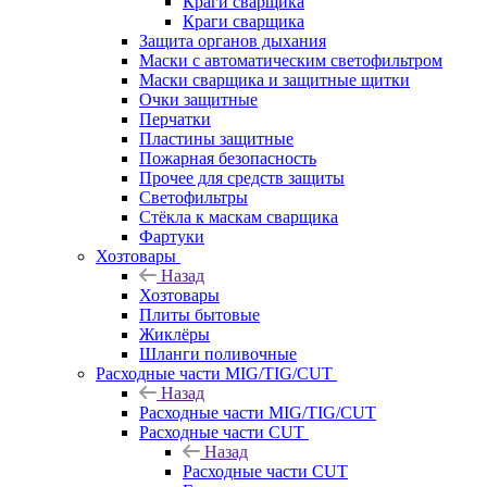
Краги сварщика
Краги сварщика
Защита органов дыхания
Маски с автоматическим светофильтром
Маски сварщика и защитные щитки
Очки защитные
Перчатки
Пластины защитные
Пожарная безопасность
Прочее для средств защиты
Светофильтры
Стёкла к маскам сварщика
Фартуки
Хозтовары
Назад
Хозтовары
Плиты бытовые
Жиклёры
Шланги поливочные
Расходные части MIG/TIG/CUT
Назад
Расходные части MIG/TIG/CUT
Расходные части CUT
Назад
Расходные части CUT