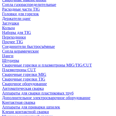
Сопла газораспределительные
Расходные части TIG
Головки для горелок
Держатели цанг
Заглушки
Кольца
Наборы для TIG
Переходники
Прочее TIG
Соединители быстросъёмные
Сопла керамические
Цанги
Штуцеры
Сварочные горелки и плазмотроны MIG/TIG/CUT
Плазмотроны CUT
Сварочные горелки MIG
Сварочные горелки TIG
Сварочное оборудование
Автоматическая сварка
Аппараты для сварки пластиковых труб
Дополнительное электросварочное оборудование
Контактная сварка
Аппараты для приварки шпилек
Клещи контактной сварки