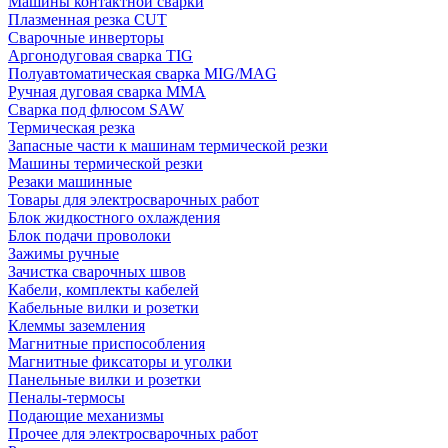
Машины контактной сварки
Плазменная резка CUT
Сварочные инверторы
Аргонодуговая сварка TIG
Полуавтоматическая сварка MIG/MAG
Ручная дуговая сварка MMA
Сварка под флюсом SAW
Термическая резка
Запасные части к машинам термической резки
Машины термической резки
Резаки машинные
Товары для электросварочных работ
Блок жидкостного охлаждения
Блок подачи проволоки
Зажимы ручные
Зачистка сварочных швов
Кабели, комплекты кабелей
Кабельные вилки и розетки
Клеммы заземления
Магнитные приспособления
Магнитные фиксаторы и уголки
Панельные вилки и розетки
Пеналы-термосы
Подающие механизмы
Прочее для электросварочных работ