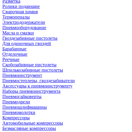
Разметка
Ролики подающие
Сварочная химия
Термопеналы
Электрододержатели
Пневмооборудование
Масла и смазки
Гвоздезабивные пистолеты
Для одиночных гвоздей
Барабанные
Отделочные
Реечные
Скобозабивные пистолеты
Шпилькозабивные пистолеты
Пневмоинструмент
Пневмостеплеры, гвоздезабиватели
Аксессуары к пневмоинструменту
Наборы пневмоинструмента
Пневмогайковерты
Пневмодрели
Пневмошлифмашины
Пневмомолотки
Компрессоры
Автомобильные компрессоры
Безмасляные компрессоры