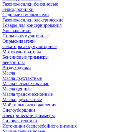
Газонокосилки бензиновые
Зернодробилки
Садовые измельчители
Газонокосилки электрические
Товары для консервирования
Умывальники
Пилы аккумуляторные
Опрыскиватели
Секаторы аккумуляторные
Мотокультиваторы
Бензиновые триммеры
Бензопилы
Воздуходувки
Масла
Масла двухтактные
Масла четырёхтактные
Масла цепные
Масла трансмиссионные
Масла двухтактные
Мойки высокого давления
Снегоуборщики
Электрические триммеры
Силовая техника
Источники бесперебойного питания
Удлинители силовые