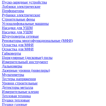
Пуско-зарядные устройства
Лобзики электрические
Перфораторы
Рубанки электрические
Строительные фены
Углошлифовальные машины
Насадки для УШМ
Насадки для УШМ
Шуруповерты сетевые
Реноваторы многофункциональные (МФИ)
Оснастка для МФИ
Оснастка для МФИ
Гайковерты
Циркулярные (дисковые) пилы
Измерительный инструмент
Дальномеры
Лазерные уровни (нивелиры)
Мультиметры
Тестеры напряжения
Уровни строительные
Детекторы металла
Измерительные клещи
Тепловая техника
Пушки тепловые
Пушки газовые