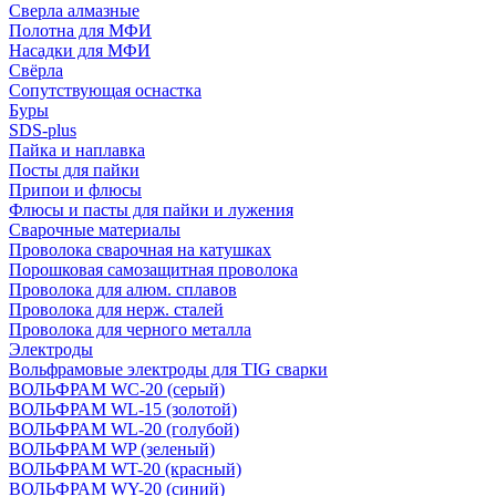
Сверла алмазные
Полотна для МФИ
Насадки для МФИ
Свёрла
Сопутствующая оснастка
Буры
SDS-plus
Пайка и наплавка
Посты для пайки
Припои и флюсы
Флюсы и пасты для пайки и лужения
Сварочные материалы
Проволока сварочная на катушках
Порошковая самозащитная проволока
Проволока для алюм. сплавов
Проволока для нерж. сталей
Проволока для черного металла
Электроды
Вольфрамовые электроды для TIG сварки
ВОЛЬФРАМ WC-20 (серый)
ВОЛЬФРАМ WL-15 (золотой)
ВОЛЬФРАМ WL-20 (голубой)
ВОЛЬФРАМ WP (зеленый)
ВОЛЬФРАМ WT-20 (красный)
ВОЛЬФРАМ WY-20 (синий)