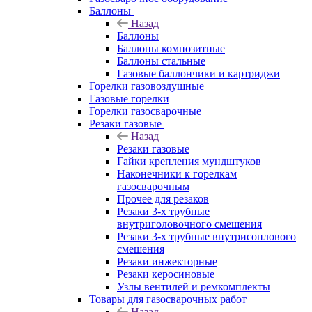
Баллоны
Назад
Баллоны
Баллоны композитные
Баллоны стальные
Газовые баллончики и картриджи
Горелки газовоздушные
Газовые горелки
Горелки газосварочные
Резаки газовые
Назад
Резаки газовые
Гайки крепления мундштуков
Наконечники к горелкам
газосварочным
Прочее для резаков
Резаки 3-х трубные
внутриголовочного смешения
Резаки 3-х трубные внутрисоплового
смешения
Резаки инжекторные
Резаки керосиновые
Узлы вентилей и ремкомплекты
Товары для газосварочных работ
Назад