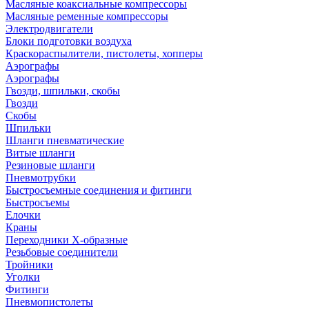
Масляные коаксиальные компрессоры
Масляные ременные компрессоры
Электродвигатели
Блоки подготовки воздуха
Краскораспылители, пистолеты, хопперы
Аэрографы
Аэрографы
Гвозди, шпильки, скобы
Гвозди
Скобы
Шпильки
Шланги пневматические
Витые шланги
Резиновые шланги
Пневмотрубки
Быстросъемные соединения и фитинги
Быстросъемы
Елочки
Краны
Переходники Х-образные
Резьбовые соединители
Тройники
Уголки
Фитинги
Пневмопистолеты