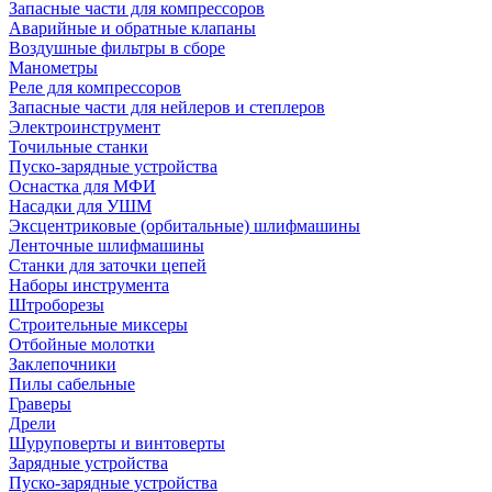
Запасные части для компрессоров
Аварийные и обратные клапаны
Воздушные фильтры в сборе
Манометры
Реле для компрессоров
Запасные части для нейлеров и степлеров
Электроинструмент
Точильные станки
Пуско-зарядные устройства
Оснастка для МФИ
Насадки для УШМ
Эксцентриковые (орбитальные) шлифмашины
Ленточные шлифмашины
Станки для заточки цепей
Наборы инструмента
Штроборезы
Строительные миксеры
Отбойные молотки
Заклепочники
Пилы сабельные
Граверы
Дрели
Шуруповерты и винтоверты
Зарядные устройства
Пуско-зарядные устройства