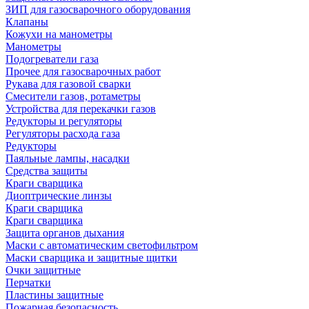
ЗИП для газосварочного оборудования
Клапаны
Кожухи на манометры
Манометры
Подогреватели газа
Прочее для газосварочных работ
Рукава для газовой сварки
Смесители газов, ротаметры
Устройства для перекачки газов
Редукторы и регуляторы
Регуляторы расхода газа
Редукторы
Паяльные лампы, насадки
Средства защиты
Краги сварщика
Диоптрические линзы
Краги сварщика
Краги сварщика
Защита органов дыхания
Маски с автоматическим светофильтром
Маски сварщика и защитные щитки
Очки защитные
Перчатки
Пластины защитные
Пожарная безопасность