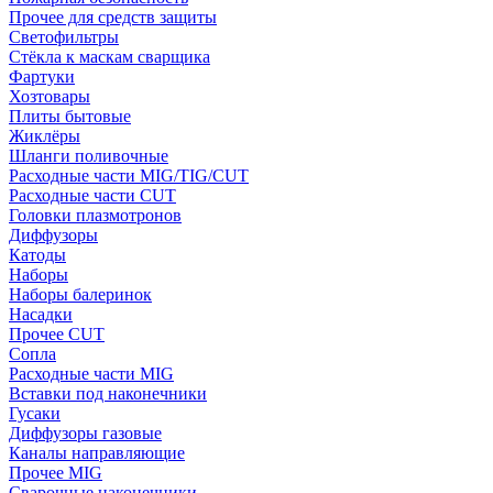
Прочее для средств защиты
Светофильтры
Стёкла к маскам сварщика
Фартуки
Хозтовары
Плиты бытовые
Жиклёры
Шланги поливочные
Расходные части MIG/TIG/CUT
Расходные части CUT
Головки плазмотронов
Диффузоры
Катоды
Наборы
Наборы балеринок
Насадки
Прочее CUT
Сопла
Расходные части MIG
Вставки под наконечники
Гусаки
Диффузоры газовые
Каналы направляющие
Прочее MIG
Сварочные наконечники