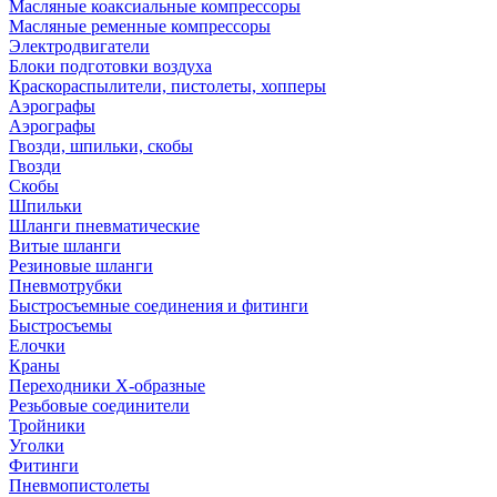
Масляные коаксиальные компрессоры
Масляные ременные компрессоры
Электродвигатели
Блоки подготовки воздуха
Краскораспылители, пистолеты, хопперы
Аэрографы
Аэрографы
Гвозди, шпильки, скобы
Гвозди
Скобы
Шпильки
Шланги пневматические
Витые шланги
Резиновые шланги
Пневмотрубки
Быстросъемные соединения и фитинги
Быстросъемы
Елочки
Краны
Переходники Х-образные
Резьбовые соединители
Тройники
Уголки
Фитинги
Пневмопистолеты