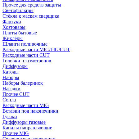
Прочее для средств защиты
Светофильтры
Стёкла к маскам сварщика
Фартуки
Хозтовары
Плиты бытовые
Жиклёры
Шланги поливочные
Расходные части MIG/TIG/CUT
Расходные части CUT
Головки плазмотронов
Диффузоры
Катоды
Наборы
Наборы балеринок
Насадки
Прочее CUT
Сопла
Расходные части MIG
Вставки под наконечники
Гусаки
Диффузоры газовые
Каналы направляющие
Прочее MIG
Сварочные наконечники