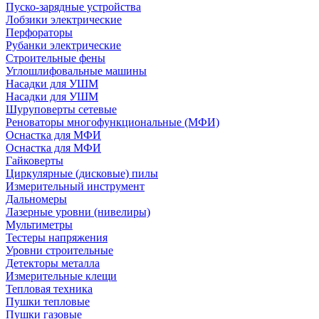
Пуско-зарядные устройства
Лобзики электрические
Перфораторы
Рубанки электрические
Строительные фены
Углошлифовальные машины
Насадки для УШМ
Насадки для УШМ
Шуруповерты сетевые
Реноваторы многофункциональные (МФИ)
Оснастка для МФИ
Оснастка для МФИ
Гайковерты
Циркулярные (дисковые) пилы
Измерительный инструмент
Дальномеры
Лазерные уровни (нивелиры)
Мультиметры
Тестеры напряжения
Уровни строительные
Детекторы металла
Измерительные клещи
Тепловая техника
Пушки тепловые
Пушки газовые