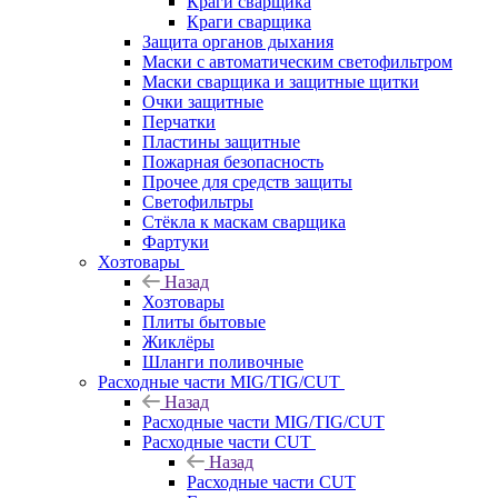
Краги сварщика
Краги сварщика
Защита органов дыхания
Маски с автоматическим светофильтром
Маски сварщика и защитные щитки
Очки защитные
Перчатки
Пластины защитные
Пожарная безопасность
Прочее для средств защиты
Светофильтры
Стёкла к маскам сварщика
Фартуки
Хозтовары
Назад
Хозтовары
Плиты бытовые
Жиклёры
Шланги поливочные
Расходные части MIG/TIG/CUT
Назад
Расходные части MIG/TIG/CUT
Расходные части CUT
Назад
Расходные части CUT