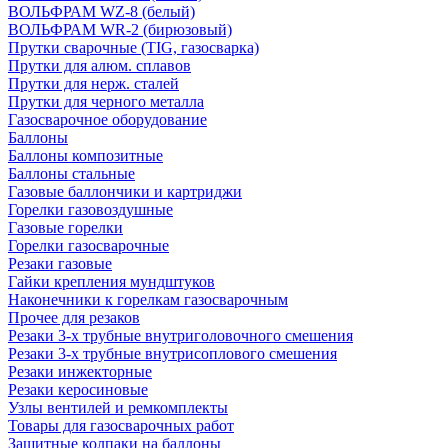
ВОЛЬФРАМ WZ-8 (белый)
ВОЛЬФРАМ WR-2 (бирюзовый)
Прутки сварочные (TIG, газосварка)
Прутки для алюм. сплавов
Прутки для нерж. сталей
Прутки для черного металла
Газосварочное оборудование
Баллоны
Баллоны композитные
Баллоны стальные
Газовые баллончики и картриджи
Горелки газовоздушные
Газовые горелки
Горелки газосварочные
Резаки газовые
Гайки крепления мундштуков
Наконечники к горелкам газосварочным
Прочее для резаков
Резаки 3-х трубные внутриголовочного смешения
Резаки 3-х трубные внутрисоплового смешения
Резаки инжекторные
Резаки керосиновые
Узлы вентилей и ремкомплекты
Товары для газосварочных работ
Защитные колпаки на баллоны