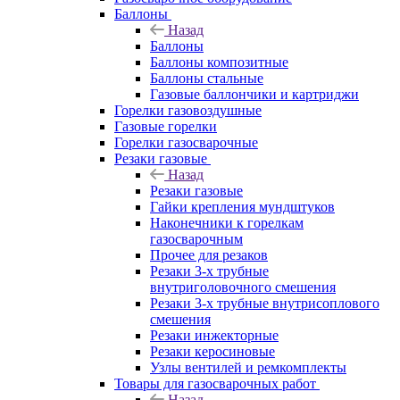
Баллоны
Назад
Баллоны
Баллоны композитные
Баллоны стальные
Газовые баллончики и картриджи
Горелки газовоздушные
Газовые горелки
Горелки газосварочные
Резаки газовые
Назад
Резаки газовые
Гайки крепления мундштуков
Наконечники к горелкам
газосварочным
Прочее для резаков
Резаки 3-х трубные
внутриголовочного смешения
Резаки 3-х трубные внутрисоплового
смешения
Резаки инжекторные
Резаки керосиновые
Узлы вентилей и ремкомплекты
Товары для газосварочных работ
Назад