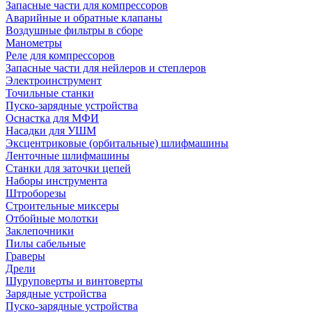
Запасные части для компрессоров
Аварийные и обратные клапаны
Воздушные фильтры в сборе
Манометры
Реле для компрессоров
Запасные части для нейлеров и степлеров
Электроинструмент
Точильные станки
Пуско-зарядные устройства
Оснастка для МФИ
Насадки для УШМ
Эксцентриковые (орбитальные) шлифмашины
Ленточные шлифмашины
Станки для заточки цепей
Наборы инструмента
Штроборезы
Строительные миксеры
Отбойные молотки
Заклепочники
Пилы сабельные
Граверы
Дрели
Шуруповерты и винтоверты
Зарядные устройства
Пуско-зарядные устройства