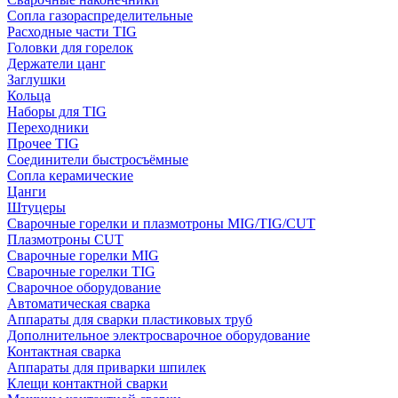
Сопла газораспределительные
Расходные части TIG
Головки для горелок
Держатели цанг
Заглушки
Кольца
Наборы для TIG
Переходники
Прочее TIG
Соединители быстросъёмные
Сопла керамические
Цанги
Штуцеры
Сварочные горелки и плазмотроны MIG/TIG/CUT
Плазмотроны CUT
Сварочные горелки MIG
Сварочные горелки TIG
Сварочное оборудование
Автоматическая сварка
Аппараты для сварки пластиковых труб
Дополнительное электросварочное оборудование
Контактная сварка
Аппараты для приварки шпилек
Клещи контактной сварки