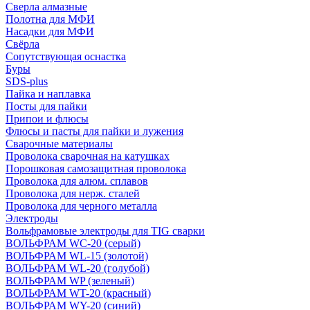
Сверла алмазные
Полотна для МФИ
Насадки для МФИ
Свёрла
Сопутствующая оснастка
Буры
SDS-plus
Пайка и наплавка
Посты для пайки
Припои и флюсы
Флюсы и пасты для пайки и лужения
Сварочные материалы
Проволока сварочная на катушках
Порошковая самозащитная проволока
Проволока для алюм. сплавов
Проволока для нерж. сталей
Проволока для черного металла
Электроды
Вольфрамовые электроды для TIG сварки
ВОЛЬФРАМ WC-20 (серый)
ВОЛЬФРАМ WL-15 (золотой)
ВОЛЬФРАМ WL-20 (голубой)
ВОЛЬФРАМ WP (зеленый)
ВОЛЬФРАМ WT-20 (красный)
ВОЛЬФРАМ WY-20 (синий)