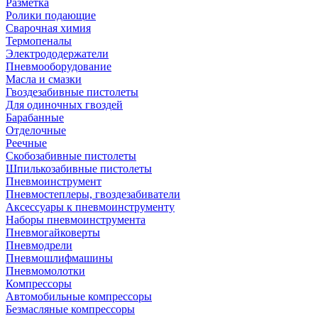
Разметка
Ролики подающие
Сварочная химия
Термопеналы
Электрододержатели
Пневмооборудование
Масла и смазки
Гвоздезабивные пистолеты
Для одиночных гвоздей
Барабанные
Отделочные
Реечные
Скобозабивные пистолеты
Шпилькозабивные пистолеты
Пневмоинструмент
Пневмостеплеры, гвоздезабиватели
Аксессуары к пневмоинструменту
Наборы пневмоинструмента
Пневмогайковерты
Пневмодрели
Пневмошлифмашины
Пневмомолотки
Компрессоры
Автомобильные компрессоры
Безмасляные компрессоры