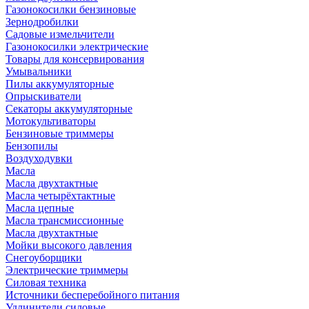
Газонокосилки бензиновые
Зернодробилки
Садовые измельчители
Газонокосилки электрические
Товары для консервирования
Умывальники
Пилы аккумуляторные
Опрыскиватели
Секаторы аккумуляторные
Мотокультиваторы
Бензиновые триммеры
Бензопилы
Воздуходувки
Масла
Масла двухтактные
Масла четырёхтактные
Масла цепные
Масла трансмиссионные
Масла двухтактные
Мойки высокого давления
Снегоуборщики
Электрические триммеры
Силовая техника
Источники бесперебойного питания
Удлинители силовые