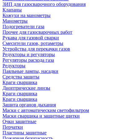
ЗИП для газосварочного оборудования
Клапаны
Кожухи на манометры
Манометры
Подогреватели газа
Прочее для газосварочных работ
Рукава для газовой сварки
Смесители газов, ротаметры
Устройства для перекачки газов
Редукторы и регуляторы
Регуляторы расхода газа
Редукторы
Паяльные лампы, насадки
Средства защиты
Краги сварщика
Диоптрические линзы
Краги сварщика
Краги сварщика
Защита органов дыхания
Маски с автоматическим светофильтром
Маски сварщика и защитные щитки
Очки защитные
Перчатки
Пластины защитные
Пожарная безопасность