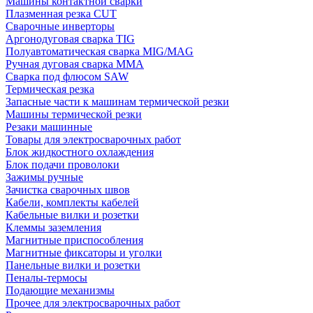
Машины контактной сварки
Плазменная резка CUT
Сварочные инверторы
Аргонодуговая сварка TIG
Полуавтоматическая сварка MIG/MAG
Ручная дуговая сварка MMA
Сварка под флюсом SAW
Термическая резка
Запасные части к машинам термической резки
Машины термической резки
Резаки машинные
Товары для электросварочных работ
Блок жидкостного охлаждения
Блок подачи проволоки
Зажимы ручные
Зачистка сварочных швов
Кабели, комплекты кабелей
Кабельные вилки и розетки
Клеммы заземления
Магнитные приспособления
Магнитные фиксаторы и уголки
Панельные вилки и розетки
Пеналы-термосы
Подающие механизмы
Прочее для электросварочных работ