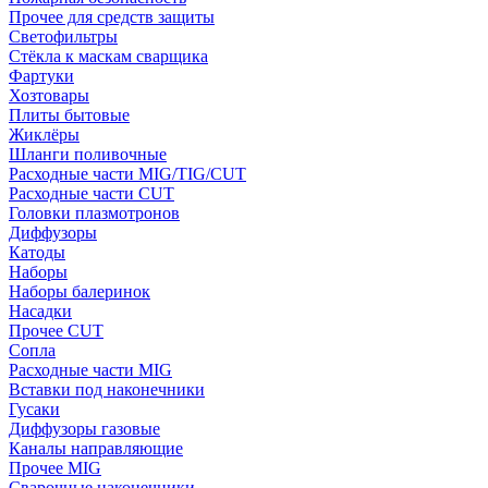
Прочее для средств защиты
Светофильтры
Стёкла к маскам сварщика
Фартуки
Хозтовары
Плиты бытовые
Жиклёры
Шланги поливочные
Расходные части MIG/TIG/CUT
Расходные части CUT
Головки плазмотронов
Диффузоры
Катоды
Наборы
Наборы балеринок
Насадки
Прочее CUT
Сопла
Расходные части MIG
Вставки под наконечники
Гусаки
Диффузоры газовые
Каналы направляющие
Прочее MIG
Сварочные наконечники