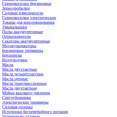
Газонокосилки бензиновые
Зернодробилки
Садовые измельчители
Газонокосилки электрические
Товары для консервирования
Умывальники
Пилы аккумуляторные
Опрыскиватели
Секаторы аккумуляторные
Мотокультиваторы
Бензиновые триммеры
Бензопилы
Воздуходувки
Масла
Масла двухтактные
Масла четырёхтактные
Масла цепные
Масла трансмиссионные
Масла двухтактные
Мойки высокого давления
Снегоуборщики
Электрические триммеры
Силовая техника
Источники бесперебойного питания
Удлинители силовые