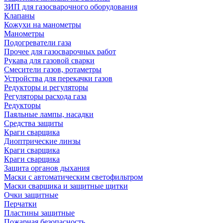
ЗИП для газосварочного оборудования
Клапаны
Кожухи на манометры
Манометры
Подогреватели газа
Прочее для газосварочных работ
Рукава для газовой сварки
Смесители газов, ротаметры
Устройства для перекачки газов
Редукторы и регуляторы
Регуляторы расхода газа
Редукторы
Паяльные лампы, насадки
Средства защиты
Краги сварщика
Диоптрические линзы
Краги сварщика
Краги сварщика
Защита органов дыхания
Маски с автоматическим светофильтром
Маски сварщика и защитные щитки
Очки защитные
Перчатки
Пластины защитные
Пожарная безопасность