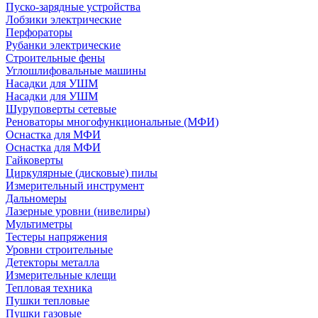
Пуско-зарядные устройства
Лобзики электрические
Перфораторы
Рубанки электрические
Строительные фены
Углошлифовальные машины
Насадки для УШМ
Насадки для УШМ
Шуруповерты сетевые
Реноваторы многофункциональные (МФИ)
Оснастка для МФИ
Оснастка для МФИ
Гайковерты
Циркулярные (дисковые) пилы
Измерительный инструмент
Дальномеры
Лазерные уровни (нивелиры)
Мультиметры
Тестеры напряжения
Уровни строительные
Детекторы металла
Измерительные клещи
Тепловая техника
Пушки тепловые
Пушки газовые