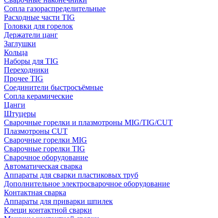
Сопла газораспределительные
Расходные части TIG
Головки для горелок
Держатели цанг
Заглушки
Кольца
Наборы для TIG
Переходники
Прочее TIG
Соединители быстросъёмные
Сопла керамические
Цанги
Штуцеры
Сварочные горелки и плазмотроны MIG/TIG/CUT
Плазмотроны CUT
Сварочные горелки MIG
Сварочные горелки TIG
Сварочное оборудование
Автоматическая сварка
Аппараты для сварки пластиковых труб
Дополнительное электросварочное оборудование
Контактная сварка
Аппараты для приварки шпилек
Клещи контактной сварки