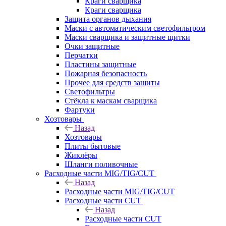
Краги сварщика
Краги сварщика
Защита органов дыхания
Маски с автоматическим светофильтром
Маски сварщика и защитные щитки
Очки защитные
Перчатки
Пластины защитные
Пожарная безопасность
Прочее для средств защиты
Светофильтры
Стёкла к маскам сварщика
Фартуки
Хозтовары
Назад
Хозтовары
Плиты бытовые
Жиклёры
Шланги поливочные
Расходные части MIG/TIG/CUT
Назад
Расходные части MIG/TIG/CUT
Расходные части CUT
Назад
Расходные части CUT