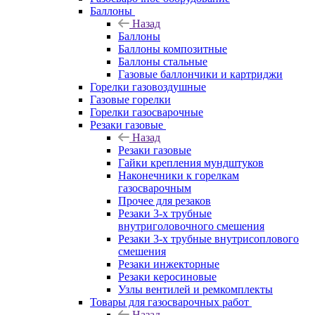
Баллоны
Назад
Баллоны
Баллоны композитные
Баллоны стальные
Газовые баллончики и картриджи
Горелки газовоздушные
Газовые горелки
Горелки газосварочные
Резаки газовые
Назад
Резаки газовые
Гайки крепления мундштуков
Наконечники к горелкам
газосварочным
Прочее для резаков
Резаки 3-х трубные
внутриголовочного смешения
Резаки 3-х трубные внутрисоплового
смешения
Резаки инжекторные
Резаки керосиновые
Узлы вентилей и ремкомплекты
Товары для газосварочных работ
Назад