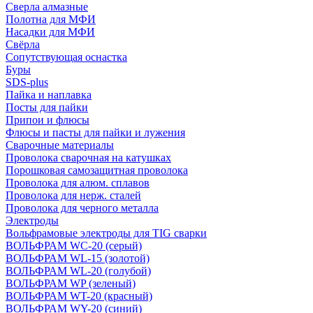
Сверла алмазные
Полотна для МФИ
Насадки для МФИ
Свёрла
Сопутствующая оснастка
Буры
SDS-plus
Пайка и наплавка
Посты для пайки
Припои и флюсы
Флюсы и пасты для пайки и лужения
Сварочные материалы
Проволока сварочная на катушках
Порошковая самозащитная проволока
Проволока для алюм. сплавов
Проволока для нерж. сталей
Проволока для черного металла
Электроды
Вольфрамовые электроды для TIG сварки
ВОЛЬФРАМ WC-20 (серый)
ВОЛЬФРАМ WL-15 (золотой)
ВОЛЬФРАМ WL-20 (голубой)
ВОЛЬФРАМ WP (зеленый)
ВОЛЬФРАМ WT-20 (красный)
ВОЛЬФРАМ WY-20 (синий)