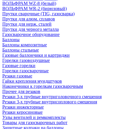
ВОЛЬФРАМ WZ-8 (белый)
ВОЛЬФРАМ WR-2 (бирюзовый)
Прутки сварочные (TIG, газосварка)
Прутки для алюм. сплавов
Прутки для нерж. сталей
Прутки для черного металла
Газосварочное оборудование
Баллоны
Баллоны композитные
Баллоны стальные
Газовые баллончики и картриджи
Горелки газовоздушные
Газовые горелки
Горелки газосварочные
Резаки газовые
Гайки крепления мундштуков
Наконечники к горелкам газосварочным
Прочее для резаков
Резаки 3-х трубные внутриголовочного смешения
Резаки 3-х трубные внутрисоплового смешения
Резаки инжекторные
Резаки керосиновые
Узлы вентилей и ремкомплекты
Товары для газосварочных работ
Защитные колпаки на баллоны