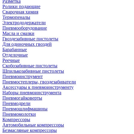
Разметка
Ролики подающие
Сварочная химия
Термопеналы
Электрододержатели
Пневмооборудование
Масла и смазки
Гвоздезабивные пистолеты
Для одиночных гвоздей
Барабанные
Отделочные
Реечные
Скобозабивные пистолеты
Шпилькозабивные пистолеты
Пневмоинструмент
Пневмостеплеры, гвоздезабиватели
Аксессуары к пневмоинструменту
Наборы пневмоинструмента
Пневмогайковерты
Пневмодрели
Пневмошлифмашины
Пневмомолотки
Компрессоры
Автомобильные компрессоры
Безмасляные компрессоры