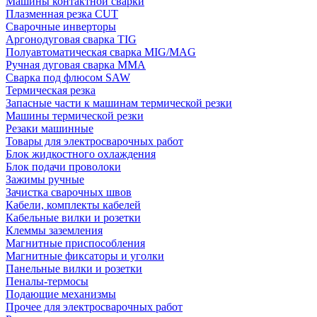
Машины контактной сварки
Плазменная резка CUT
Сварочные инверторы
Аргонодуговая сварка TIG
Полуавтоматическая сварка MIG/MAG
Ручная дуговая сварка MMA
Сварка под флюсом SAW
Термическая резка
Запасные части к машинам термической резки
Машины термической резки
Резаки машинные
Товары для электросварочных работ
Блок жидкостного охлаждения
Блок подачи проволоки
Зажимы ручные
Зачистка сварочных швов
Кабели, комплекты кабелей
Кабельные вилки и розетки
Клеммы заземления
Магнитные приспособления
Магнитные фиксаторы и уголки
Панельные вилки и розетки
Пеналы-термосы
Подающие механизмы
Прочее для электросварочных работ