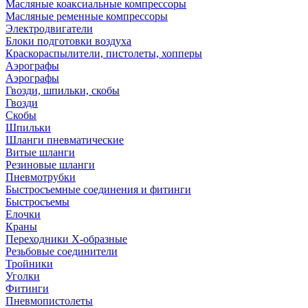
Масляные коаксиальные компрессоры
Масляные ременные компрессоры
Электродвигатели
Блоки подготовки воздуха
Краскораспылители, пистолеты, хопперы
Аэрографы
Аэрографы
Гвозди, шпильки, скобы
Гвозди
Скобы
Шпильки
Шланги пневматические
Витые шланги
Резиновые шланги
Пневмотрубки
Быстросъемные соединения и фитинги
Быстросъемы
Елочки
Краны
Переходники Х-образные
Резьбовые соединители
Тройники
Уголки
Фитинги
Пневмопистолеты