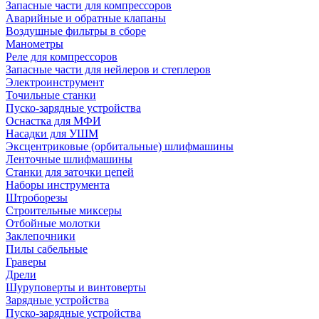
Запасные части для компрессоров
Аварийные и обратные клапаны
Воздушные фильтры в сборе
Манометры
Реле для компрессоров
Запасные части для нейлеров и степлеров
Электроинструмент
Точильные станки
Пуско-зарядные устройства
Оснастка для МФИ
Насадки для УШМ
Эксцентриковые (орбитальные) шлифмашины
Ленточные шлифмашины
Станки для заточки цепей
Наборы инструмента
Штроборезы
Строительные миксеры
Отбойные молотки
Заклепочники
Пилы сабельные
Граверы
Дрели
Шуруповерты и винтоверты
Зарядные устройства
Пуско-зарядные устройства