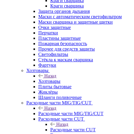
Краги сварщика
Краги сварщика
Защита органов дыхания
Маски с автоматическим светофильтром
Маски сварщика и защитные щитки
Очки защитные
Перчатки
Пластины защитные
Пожарная безопасность
Прочее для средств защиты
Светофильтры
Стёкла к маскам сварщика
Фартуки
Хозтовары
Назад
Хозтовары
Плиты бытовые
Жиклёры
Шланги поливочные
Расходные части MIG/TIG/CUT
Назад
Расходные части MIG/TIG/CUT
Расходные части CUT
Назад
Расходные части CUT