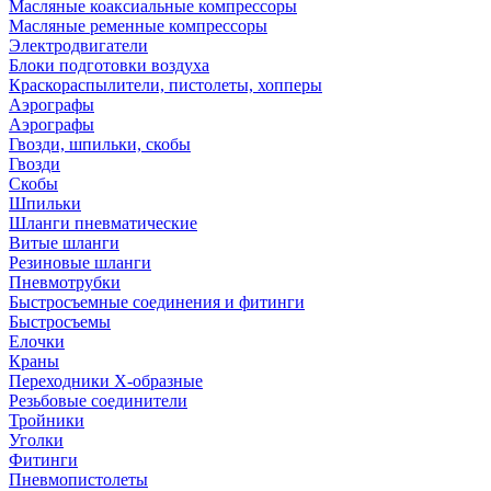
Масляные коаксиальные компрессоры
Масляные ременные компрессоры
Электродвигатели
Блоки подготовки воздуха
Краскораспылители, пистолеты, хопперы
Аэрографы
Аэрографы
Гвозди, шпильки, скобы
Гвозди
Скобы
Шпильки
Шланги пневматические
Витые шланги
Резиновые шланги
Пневмотрубки
Быстросъемные соединения и фитинги
Быстросъемы
Елочки
Краны
Переходники Х-образные
Резьбовые соединители
Тройники
Уголки
Фитинги
Пневмопистолеты