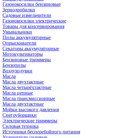
Газонокосилки бензиновые
Зернодробилки
Садовые измельчители
Газонокосилки электрические
Товары для консервирования
Умывальники
Пилы аккумуляторные
Опрыскиватели
Секаторы аккумуляторные
Мотокультиваторы
Бензиновые триммеры
Бензопилы
Воздуходувки
Масла
Масла двухтактные
Масла четырёхтактные
Масла цепные
Масла трансмиссионные
Масла двухтактные
Мойки высокого давления
Снегоуборщики
Электрические триммеры
Силовая техника
Источники бесперебойного питания
Удлинители силовые