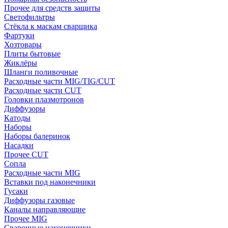
Прочее для средств защиты
Светофильтры
Стёкла к маскам сварщика
Фартуки
Хозтовары
Плиты бытовые
Жиклёры
Шланги поливочные
Расходные части MIG/TIG/CUT
Расходные части CUT
Головки плазмотронов
Диффузоры
Катоды
Наборы
Наборы балеринок
Насадки
Прочее CUT
Сопла
Расходные части MIG
Вставки под наконечники
Гусаки
Диффузоры газовые
Каналы направляющие
Прочее MIG
Сварочные наконечники