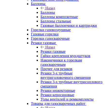
Баллоны
Назад
Баллоны
Баллоны композитные
Баллоны стальные
Газовые баллончики и картриджи
Горелки газовоздушные
Газовые горелки
Горелки газосварочные
Резаки газовые
Назад
Резаки газовые
Гайки крепления мундштуков
Наконечники к горелкам
газосварочным
Прочее для резаков
Резаки 3-х трубные
внутриголовочного смешения
Резаки 3-х трубные внутрисоплового
смешения
Резаки инжекторные
Резаки керосиновые
Узлы вентилей и ремкомплекты
Товары для газосварочных работ
Назад