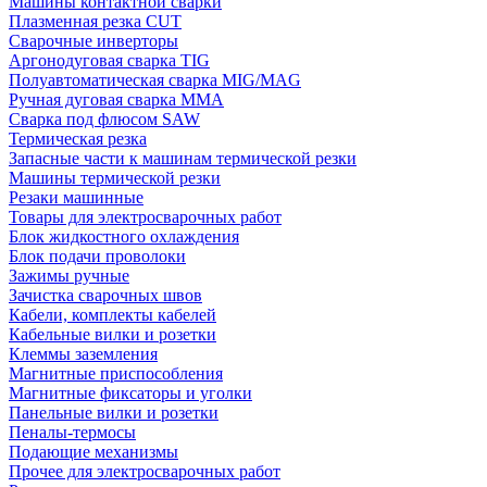
Машины контактной сварки
Плазменная резка CUT
Сварочные инверторы
Аргонодуговая сварка TIG
Полуавтоматическая сварка MIG/MAG
Ручная дуговая сварка MMA
Сварка под флюсом SAW
Термическая резка
Запасные части к машинам термической резки
Машины термической резки
Резаки машинные
Товары для электросварочных работ
Блок жидкостного охлаждения
Блок подачи проволоки
Зажимы ручные
Зачистка сварочных швов
Кабели, комплекты кабелей
Кабельные вилки и розетки
Клеммы заземления
Магнитные приспособления
Магнитные фиксаторы и уголки
Панельные вилки и розетки
Пеналы-термосы
Подающие механизмы
Прочее для электросварочных работ