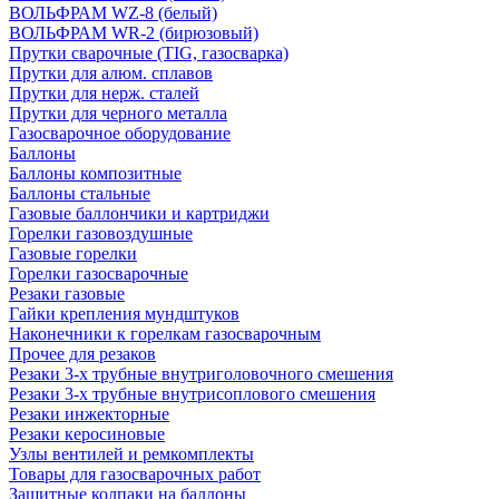
ВОЛЬФРАМ WZ-8 (белый)
ВОЛЬФРАМ WR-2 (бирюзовый)
Прутки сварочные (TIG, газосварка)
Прутки для алюм. сплавов
Прутки для нерж. сталей
Прутки для черного металла
Газосварочное оборудование
Баллоны
Баллоны композитные
Баллоны стальные
Газовые баллончики и картриджи
Горелки газовоздушные
Газовые горелки
Горелки газосварочные
Резаки газовые
Гайки крепления мундштуков
Наконечники к горелкам газосварочным
Прочее для резаков
Резаки 3-х трубные внутриголовочного смешения
Резаки 3-х трубные внутрисоплового смешения
Резаки инжекторные
Резаки керосиновые
Узлы вентилей и ремкомплекты
Товары для газосварочных работ
Защитные колпаки на баллоны