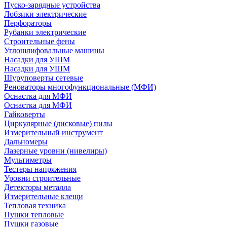
Пуско-зарядные устройства
Лобзики электрические
Перфораторы
Рубанки электрические
Строительные фены
Углошлифовальные машины
Насадки для УШМ
Насадки для УШМ
Шуруповерты сетевые
Реноваторы многофункциональные (МФИ)
Оснастка для МФИ
Оснастка для МФИ
Гайковерты
Циркулярные (дисковые) пилы
Измерительный инструмент
Дальномеры
Лазерные уровни (нивелиры)
Мультиметры
Тестеры напряжения
Уровни строительные
Детекторы металла
Измерительные клещи
Тепловая техника
Пушки тепловые
Пушки газовые