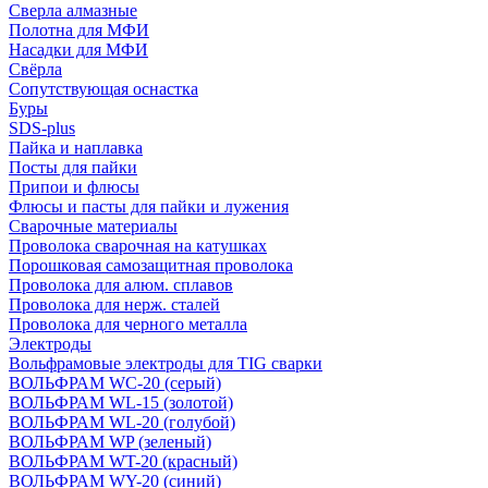
Сверла алмазные
Полотна для МФИ
Насадки для МФИ
Свёрла
Сопутствующая оснастка
Буры
SDS-plus
Пайка и наплавка
Посты для пайки
Припои и флюсы
Флюсы и пасты для пайки и лужения
Сварочные материалы
Проволока сварочная на катушках
Порошковая самозащитная проволока
Проволока для алюм. сплавов
Проволока для нерж. сталей
Проволока для черного металла
Электроды
Вольфрамовые электроды для TIG сварки
ВОЛЬФРАМ WC-20 (серый)
ВОЛЬФРАМ WL-15 (золотой)
ВОЛЬФРАМ WL-20 (голубой)
ВОЛЬФРАМ WP (зеленый)
ВОЛЬФРАМ WT-20 (красный)
ВОЛЬФРАМ WY-20 (синий)