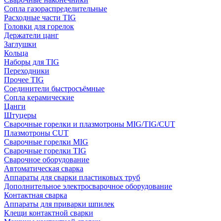
Сопла газораспределительные
Расходные части TIG
Головки для горелок
Держатели цанг
Заглушки
Кольца
Наборы для TIG
Переходники
Прочее TIG
Соединители быстросъёмные
Сопла керамические
Цанги
Штуцеры
Сварочные горелки и плазмотроны MIG/TIG/CUT
Плазмотроны CUT
Сварочные горелки MIG
Сварочные горелки TIG
Сварочное оборудование
Автоматическая сварка
Аппараты для сварки пластиковых труб
Дополнительное электросварочное оборудование
Контактная сварка
Аппараты для приварки шпилек
Клещи контактной сварки