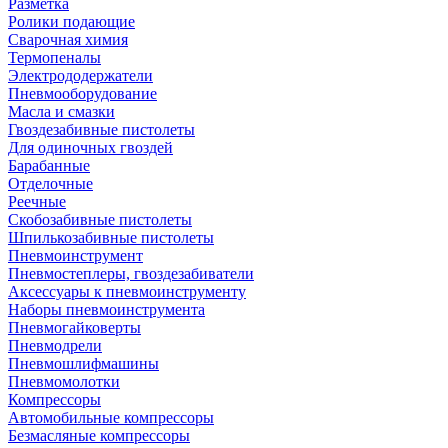
Разметка
Ролики подающие
Сварочная химия
Термопеналы
Электрододержатели
Пневмооборудование
Масла и смазки
Гвоздезабивные пистолеты
Для одиночных гвоздей
Барабанные
Отделочные
Реечные
Скобозабивные пистолеты
Шпилькозабивные пистолеты
Пневмоинструмент
Пневмостеплеры, гвоздезабиватели
Аксессуары к пневмоинструменту
Наборы пневмоинструмента
Пневмогайковерты
Пневмодрели
Пневмошлифмашины
Пневмомолотки
Компрессоры
Автомобильные компрессоры
Безмасляные компрессоры