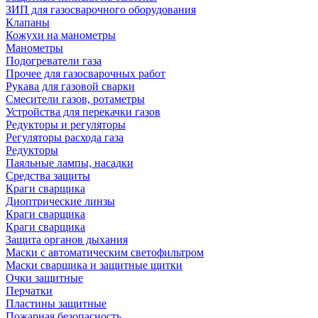
ЗИП для газосварочного оборудования
Клапаны
Кожухи на манометры
Манометры
Подогреватели газа
Прочее для газосварочных работ
Рукава для газовой сварки
Смесители газов, ротаметры
Устройства для перекачки газов
Редукторы и регуляторы
Регуляторы расхода газа
Редукторы
Паяльные лампы, насадки
Средства защиты
Краги сварщика
Диоптрические линзы
Краги сварщика
Краги сварщика
Защита органов дыхания
Маски с автоматическим светофильтром
Маски сварщика и защитные щитки
Очки защитные
Перчатки
Пластины защитные
Пожарная безопасность