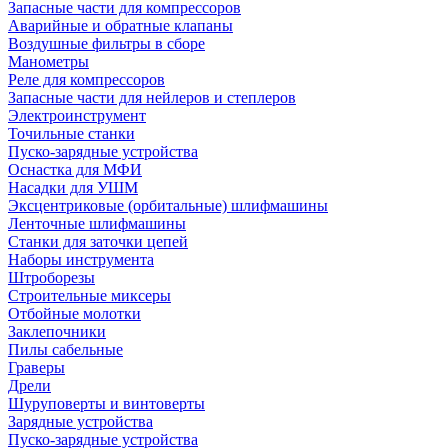
Запасные части для компрессоров
Аварийные и обратные клапаны
Воздушные фильтры в сборе
Манометры
Реле для компрессоров
Запасные части для нейлеров и степлеров
Электроинструмент
Точильные станки
Пуско-зарядные устройства
Оснастка для МФИ
Насадки для УШМ
Эксцентриковые (орбитальные) шлифмашины
Ленточные шлифмашины
Станки для заточки цепей
Наборы инструмента
Штроборезы
Строительные миксеры
Отбойные молотки
Заклепочники
Пилы сабельные
Граверы
Дрели
Шуруповерты и винтоверты
Зарядные устройства
Пуско-зарядные устройства