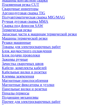
Машины контактной сварки
Плазменная резка CUT
Сварочные инверторы
Аргонодуговая сварка TIG
Полуавтоматическая сварка MIG/MAG
Ручная дуговая сварка MMA
Сварка под флюсом SAW
Термическая резка
Запасные части к машинам термической резки
Машины термической резки
Резаки машинные
Товары для электросварочных работ
Блок жидкостного охлаждения
Блок подачи проволоки
Зажимы ручные
Зачистка сварочных швов
Кабели, комплекты кабелей
Кабельные вилки и розетки
Клеммы заземления
Магнитные приспособления
Магнитные фиксаторы и уголки
Панельные вилки и розетки
Пеналы-термосы
Подающие механизмы
Прочее для электросварочных работ