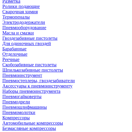
Разметка
Ролики подающие
Сварочная химия
Термопеналы
Электрододержатели
Пневмооборудование
Масла и смазки
Гвоздезабивные пистолеты
Для одиночных гвоздей
Барабанные
Отделочные
Реечные
Скобозабивные пистолеты
Шпилькозабивные пистолеты
Пневмоинструмент
Пневмостеплеры, гвоздезабиватели
Аксессуары к пневмоинструменту
Наборы пневмоинструмента
Пневмогайковерты
Пневмодрели
Пневмошлифмашины
Пневмомолотки
Компрессоры
Автомобильные компрессоры
Безмасляные компрессоры