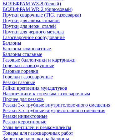
ВОЛЬФРАМ WZ-8 (белый)
ВОЛЬФРАМ WR-2 (бирюзовый)
Прутки сварочные (TIG, газосварка)
Прутки для алюм. сплавов
Прутки для нерж. сталей
Прутки для черного металла
Газосварочное оборудование
Баллоны
Баллоны композитные
Баллоны стальные
Газовые баллончики и картриджи
Горелки газовоздушные
Газовые горелки
Горелки газосварочные
Резаки газовые
Гайки крепления мундштуков
Наконечники к горелкам газосварочным
Прочее для резаков
Резаки 3-х трубные внутриголовочного смешения
Резаки 3-х трубные внутрисоплового смешения
Резаки инжекторные
Резаки керосиновые
Узлы вентилей и ремкомплекты
Товары для газосварочных работ
Защитные колпаки на баллоны