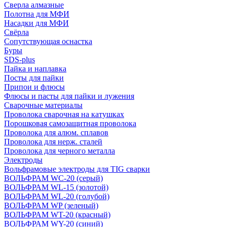
Сверла алмазные
Полотна для МФИ
Насадки для МФИ
Свёрла
Сопутствующая оснастка
Буры
SDS-plus
Пайка и наплавка
Посты для пайки
Припои и флюсы
Флюсы и пасты для пайки и лужения
Сварочные материалы
Проволока сварочная на катушках
Порошковая самозащитная проволока
Проволока для алюм. сплавов
Проволока для нерж. сталей
Проволока для черного металла
Электроды
Вольфрамовые электроды для TIG сварки
ВОЛЬФРАМ WC-20 (серый)
ВОЛЬФРАМ WL-15 (золотой)
ВОЛЬФРАМ WL-20 (голубой)
ВОЛЬФРАМ WP (зеленый)
ВОЛЬФРАМ WT-20 (красный)
ВОЛЬФРАМ WY-20 (синий)