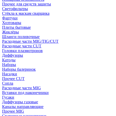
Прочее для средств защиты
Светофильтры
Стёкла к маскам сварщика
Фартуки
Хозтовары
Плиты бытовые
Жиклёры
Шланги поливочные
Расходные части MIG/TIG/CUT
Расходные части CUT
Головки плазмотронов
Диффузоры
Катоды
Наборы
Наборы балеринок
Насадки
Прочее CUT
Сопла
Расходные части MIG
Вставки под наконечники
Гусаки
Диффузоры газовые
Каналы направляющие
Прочее MIG
Сварочные наконечники