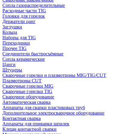
Сопла газораспределительные
Расходные части TIG
Головки для горелок
Держатели цанг
Заглушки
Кольца
Наборы для TIG
Переходники
Прочее TIG
Соединители быстросъёмные
Сопла керамические
Цанги
Штуцеры
Сварочные горелки и плазмотроны MIG/TIG/CUT
Плазмотроны CUT
Сварочные горелки MIG
Сварочные горелки TIG
Сварочное оборудование
Автоматическая сварка
Аппараты для сварки пластиковых труб
Дополнительное электросварочное оборудование
Контактная сварка
Аппараты для приварки шпилек
Клещи контактной сварки