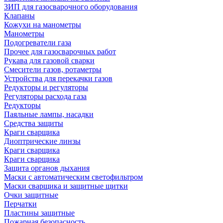
ЗИП для газосварочного оборудования
Клапаны
Кожухи на манометры
Манометры
Подогреватели газа
Прочее для газосварочных работ
Рукава для газовой сварки
Смесители газов, ротаметры
Устройства для перекачки газов
Редукторы и регуляторы
Регуляторы расхода газа
Редукторы
Паяльные лампы, насадки
Средства защиты
Краги сварщика
Диоптрические линзы
Краги сварщика
Краги сварщика
Защита органов дыхания
Маски с автоматическим светофильтром
Маски сварщика и защитные щитки
Очки защитные
Перчатки
Пластины защитные
Пожарная безопасность