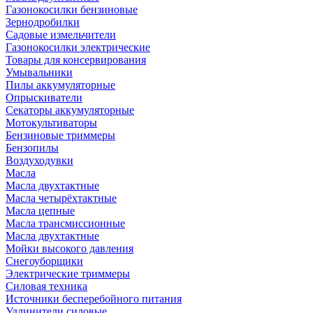
Газонокосилки бензиновые
Зернодробилки
Садовые измельчители
Газонокосилки электрические
Товары для консервирования
Умывальники
Пилы аккумуляторные
Опрыскиватели
Секаторы аккумуляторные
Мотокультиваторы
Бензиновые триммеры
Бензопилы
Воздуходувки
Масла
Масла двухтактные
Масла четырёхтактные
Масла цепные
Масла трансмиссионные
Масла двухтактные
Мойки высокого давления
Снегоуборщики
Электрические триммеры
Силовая техника
Источники бесперебойного питания
Удлинители силовые