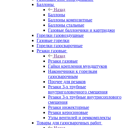
Баллоны
Назад
Баллоны
Баллоны композитные
Баллоны стальные
Газовые баллончики и картриджи
Горелки газовоздушные
Газовые горелки
Горелки газосварочные
Резаки газовые
Назад
Резаки газовые
Гайки крепления мундштуков
Наконечники к горелкам
газосварочным
Прочее для резаков
Резаки 3-х трубные
внутриголовочного смешения
Резаки 3-х трубные внутрисоплового
смешения
Резаки инжекторные
Резаки керосиновые
Узлы вентилей и ремкомплекты
Товары для газосварочных работ
Назад