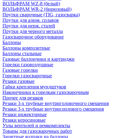
ВОЛЬФРАМ WZ-8 (белый)
ВОЛЬФРАМ WR-2 (бирюзовый)
Прутки сварочные (TIG, газосварка)
Прутки для алюм. сплавов
Прутки для нерж. сталей
Прутки для черного металла
Газосварочное оборудование
Баллоны
Баллоны композитные
Баллоны стальные
Газовые баллончики и картриджи
Горелки газовоздушные
Газовые горелки
Горелки газосварочные
Резаки газовые
Гайки крепления мундштуков
Наконечники к горелкам газосварочным
Прочее для резаков
Резаки 3-х трубные внутриголовочного смешения
Резаки 3-х трубные внутрисоплового смешения
Резаки инжекторные
Резаки керосиновые
Узлы вентилей и ремкомплекты
Товары для газосварочных работ
Защитные колпаки на баллоны