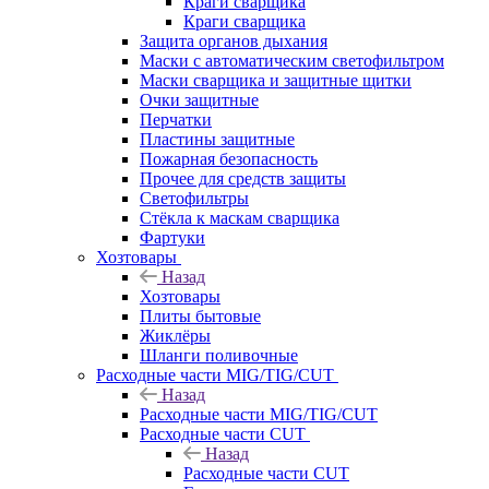
Краги сварщика
Краги сварщика
Защита органов дыхания
Маски с автоматическим светофильтром
Маски сварщика и защитные щитки
Очки защитные
Перчатки
Пластины защитные
Пожарная безопасность
Прочее для средств защиты
Светофильтры
Стёкла к маскам сварщика
Фартуки
Хозтовары
Назад
Хозтовары
Плиты бытовые
Жиклёры
Шланги поливочные
Расходные части MIG/TIG/CUT
Назад
Расходные части MIG/TIG/CUT
Расходные части CUT
Назад
Расходные части CUT