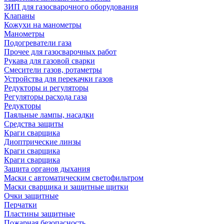
ЗИП для газосварочного оборудования
Клапаны
Кожухи на манометры
Манометры
Подогреватели газа
Прочее для газосварочных работ
Рукава для газовой сварки
Смесители газов, ротаметры
Устройства для перекачки газов
Редукторы и регуляторы
Регуляторы расхода газа
Редукторы
Паяльные лампы, насадки
Средства защиты
Краги сварщика
Диоптрические линзы
Краги сварщика
Краги сварщика
Защита органов дыхания
Маски с автоматическим светофильтром
Маски сварщика и защитные щитки
Очки защитные
Перчатки
Пластины защитные
Пожарная безопасность