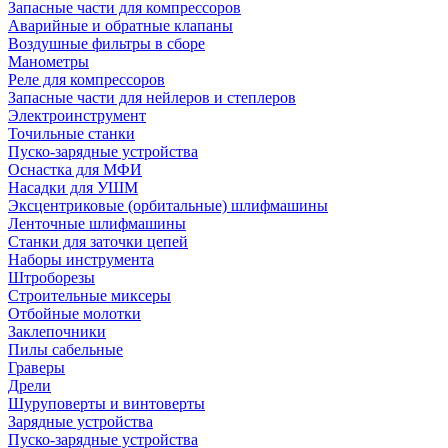
Запасные части для компрессоров
Аварийные и обратные клапаны
Воздушные фильтры в сборе
Манометры
Реле для компрессоров
Запасные части для нейлеров и степлеров
Электроинструмент
Точильные станки
Пуско-зарядные устройства
Оснастка для МФИ
Насадки для УШМ
Эксцентриковые (орбитальные) шлифмашины
Ленточные шлифмашины
Станки для заточки цепей
Наборы инструмента
Штроборезы
Строительные миксеры
Отбойные молотки
Заклепочники
Пилы сабельные
Граверы
Дрели
Шуруповерты и винтоверты
Зарядные устройства
Пуско-зарядные устройства