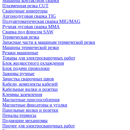
Машины контактной сварки
Плазменная резка CUT
Сварочные инверторы
Аргонодуговая сварка TIG
Полуавтоматическая сварка MIG/MAG
Ручная дуговая сварка MMA
Сварка под флюсом SAW
Термическая резка
Запасные части к машинам термической резки
Машины термической резки
Резаки машинные
Товары для электросварочных работ
Блок жидкостного охлаждения
Блок подачи проволоки
Зажимы ручные
Зачистка сварочных швов
Кабели, комплекты кабелей
Кабельные вилки и розетки
Клеммы заземления
Магнитные приспособления
Магнитные фиксаторы и уголки
Панельные вилки и розетки
Пеналы-термосы
Подающие механизмы
Прочее для электросварочных работ