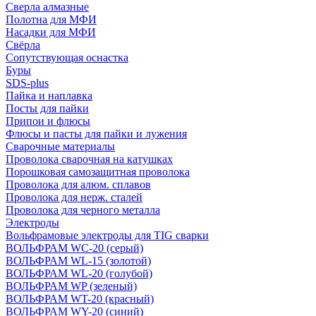
Сверла алмазные
Полотна для МФИ
Насадки для МФИ
Свёрла
Сопутствующая оснастка
Буры
SDS-plus
Пайка и наплавка
Посты для пайки
Припои и флюсы
Флюсы и пасты для пайки и лужения
Сварочные материалы
Проволока сварочная на катушках
Порошковая самозащитная проволока
Проволока для алюм. сплавов
Проволока для нерж. сталей
Проволока для черного металла
Электроды
Вольфрамовые электроды для TIG сварки
ВОЛЬФРАМ WC-20 (серый)
ВОЛЬФРАМ WL-15 (золотой)
ВОЛЬФРАМ WL-20 (голубой)
ВОЛЬФРАМ WP (зеленый)
ВОЛЬФРАМ WT-20 (красный)
ВОЛЬФРАМ WY-20 (синий)