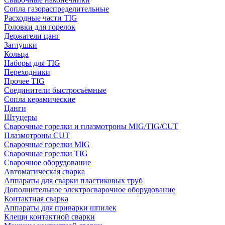
Сопла газораспределительные
Расходные части TIG
Головки для горелок
Держатели цанг
Заглушки
Кольца
Наборы для TIG
Переходники
Прочее TIG
Соединители быстросъёмные
Сопла керамические
Цанги
Штуцеры
Сварочные горелки и плазмотроны MIG/TIG/CUT
Плазмотроны CUT
Сварочные горелки MIG
Сварочные горелки TIG
Сварочное оборудование
Автоматическая сварка
Аппараты для сварки пластиковых труб
Дополнительное электросварочное оборудование
Контактная сварка
Аппараты для приварки шпилек
Клещи контактной сварки