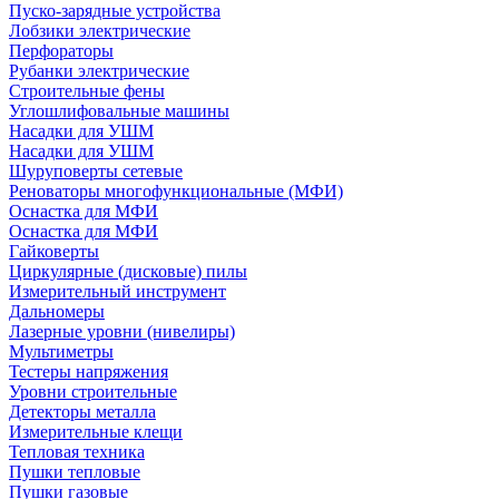
Пуско-зарядные устройства
Лобзики электрические
Перфораторы
Рубанки электрические
Строительные фены
Углошлифовальные машины
Насадки для УШМ
Насадки для УШМ
Шуруповерты сетевые
Реноваторы многофункциональные (МФИ)
Оснастка для МФИ
Оснастка для МФИ
Гайковерты
Циркулярные (дисковые) пилы
Измерительный инструмент
Дальномеры
Лазерные уровни (нивелиры)
Мультиметры
Тестеры напряжения
Уровни строительные
Детекторы металла
Измерительные клещи
Тепловая техника
Пушки тепловые
Пушки газовые