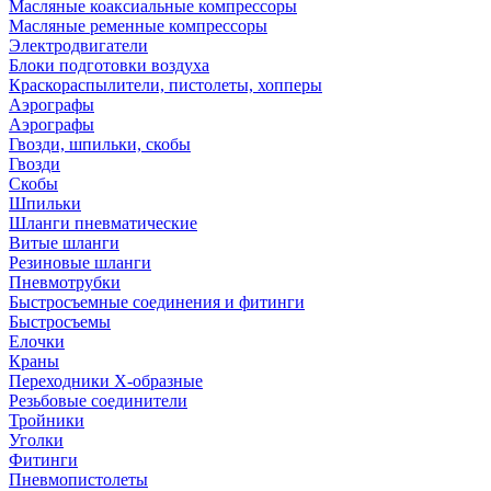
Масляные коаксиальные компрессоры
Масляные ременные компрессоры
Электродвигатели
Блоки подготовки воздуха
Краскораспылители, пистолеты, хопперы
Аэрографы
Аэрографы
Гвозди, шпильки, скобы
Гвозди
Скобы
Шпильки
Шланги пневматические
Витые шланги
Резиновые шланги
Пневмотрубки
Быстросъемные соединения и фитинги
Быстросъемы
Елочки
Краны
Переходники Х-образные
Резьбовые соединители
Тройники
Уголки
Фитинги
Пневмопистолеты