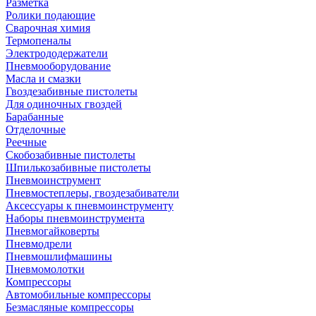
Разметка
Ролики подающие
Сварочная химия
Термопеналы
Электрододержатели
Пневмооборудование
Масла и смазки
Гвоздезабивные пистолеты
Для одиночных гвоздей
Барабанные
Отделочные
Реечные
Скобозабивные пистолеты
Шпилькозабивные пистолеты
Пневмоинструмент
Пневмостеплеры, гвоздезабиватели
Аксессуары к пневмоинструменту
Наборы пневмоинструмента
Пневмогайковерты
Пневмодрели
Пневмошлифмашины
Пневмомолотки
Компрессоры
Автомобильные компрессоры
Безмасляные компрессоры