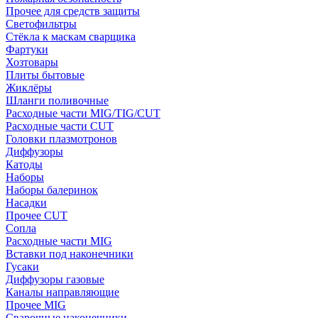
Прочее для средств защиты
Светофильтры
Стёкла к маскам сварщика
Фартуки
Хозтовары
Плиты бытовые
Жиклёры
Шланги поливочные
Расходные части MIG/TIG/CUT
Расходные части CUT
Головки плазмотронов
Диффузоры
Катоды
Наборы
Наборы балеринок
Насадки
Прочее CUT
Сопла
Расходные части MIG
Вставки под наконечники
Гусаки
Диффузоры газовые
Каналы направляющие
Прочее MIG
Сварочные наконечники