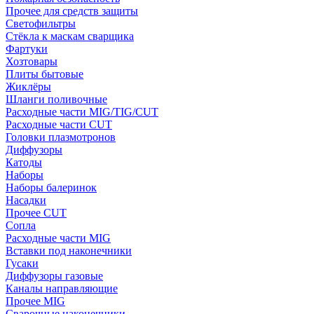
Прочее для средств защиты
Светофильтры
Стёкла к маскам сварщика
Фартуки
Хозтовары
Плиты бытовые
Жиклёры
Шланги поливочные
Расходные части MIG/TIG/CUT
Расходные части CUT
Головки плазмотронов
Диффузоры
Катоды
Наборы
Наборы балеринок
Насадки
Прочее CUT
Сопла
Расходные части MIG
Вставки под наконечники
Гусаки
Диффузоры газовые
Каналы направляющие
Прочее MIG
Сварочные наконечники