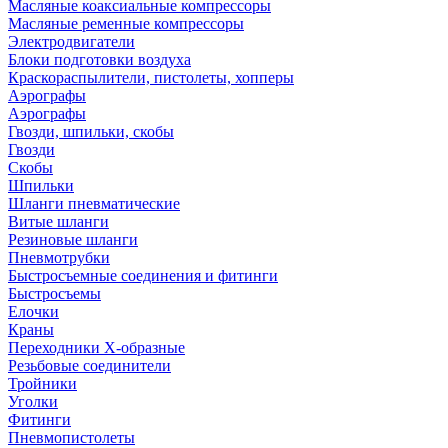
Масляные коаксиальные компрессоры
Масляные ременные компрессоры
Электродвигатели
Блоки подготовки воздуха
Краскораспылители, пистолеты, хопперы
Аэрографы
Аэрографы
Гвозди, шпильки, скобы
Гвозди
Скобы
Шпильки
Шланги пневматические
Витые шланги
Резиновые шланги
Пневмотрубки
Быстросъемные соединения и фитинги
Быстросъемы
Елочки
Краны
Переходники Х-образные
Резьбовые соединители
Тройники
Уголки
Фитинги
Пневмопистолеты