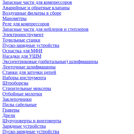
Запасные части для компрессоров
Аварийные и обратные клапаны
Воздушные фильтры в сборе
Манометры
Реле для компрессоров
Запасные части для нейлеров и степлеров
Электроинструмент
Точильные станки
Пуско-зарядные устройства
Оснастка для МФИ
Насадки для УШМ
Эксцентриковые (орбитальные) шлифмашины
Ленточные шлифмашины
Станки для заточки цепей
Наборы инструмента
Штроборезы
Строительные миксеры
Отбойные молотки
Заклепочники
Пилы сабельные
Граверы
Дрели
Шуруповерты и винтоверты
Зарядные устройства
Пуско-зарядные устройства