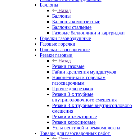
Баллоны
Назад
Баллоны
Баллоны композитные
Баллоны стальные
Газовые баллончики и картриджи
Горелки газовоздушные
Газовые горелки
Горелки газосварочные
Резаки газовые
Назад
Резаки газовые
Гайки крепления мундштуков
Наконечники к горелкам
газосварочным
Прочее для резаков
Резаки 3-х трубные
внутриголовочного смешения
Резаки 3-х трубные внутрисоплового
смешения
Резаки инжекторные
Резаки керосиновые
Узлы вентилей и ремкомплекты
Товары для газосварочных работ
Назад