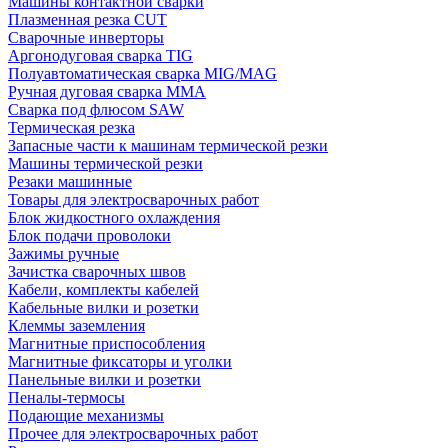
Машины контактной сварки
Плазменная резка CUT
Сварочные инверторы
Аргонодуговая сварка TIG
Полуавтоматическая сварка MIG/MAG
Ручная дуговая сварка MMA
Сварка под флюсом SAW
Термическая резка
Запасные части к машинам термической резки
Машины термической резки
Резаки машинные
Товары для электросварочных работ
Блок жидкостного охлаждения
Блок подачи проволоки
Зажимы ручные
Зачистка сварочных швов
Кабели, комплекты кабелей
Кабельные вилки и розетки
Клеммы заземления
Магнитные приспособления
Магнитные фиксаторы и уголки
Панельные вилки и розетки
Пеналы-термосы
Подающие механизмы
Прочее для электросварочных работ