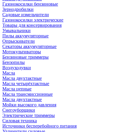
Газонокосилки бензиновые
Зернодробилки
Садовые измельчители
Газонокосилки электрические
Товары для консервирования
Умывальники
Пилы аккумуляторные
Опрыскиватели
Секаторы аккумуляторные
Мотокультиваторы
Бензиновые триммеры
Бензопилы
Воздуходувки
Масла
Масла двухтактные
Масла четырёхтактные
Масла цепные
Масла трансмиссионные
Масла двухтактные
Мойки высокого давления
Снегоуборщики
Электрические триммеры
Силовая техника
Источники бесперебойного питания
Удлинители силовые