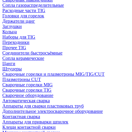
Сопла газораспределительные
Расходные части TIG
Головки для горелок
Держатели цанг
Заглушки
Кольца
Наборы для TIG
Переходники
Прочее TIG
Соединители быстросъёмные
Сопла керамические
Цанги
Штуцеры
Сварочные горелки и плазмотроны MIG/TIG/CUT
Плазмотроны CUT
Сварочные горелки MIG
Сварочные горелки TIG
Сварочное оборудование
Автоматическая сварка
Аппараты для сварки пластиковых труб
Дополнительное электросварочное оборудование
Контактная сварка
Аппараты для приварки шпилек
Клещи контактной сварки