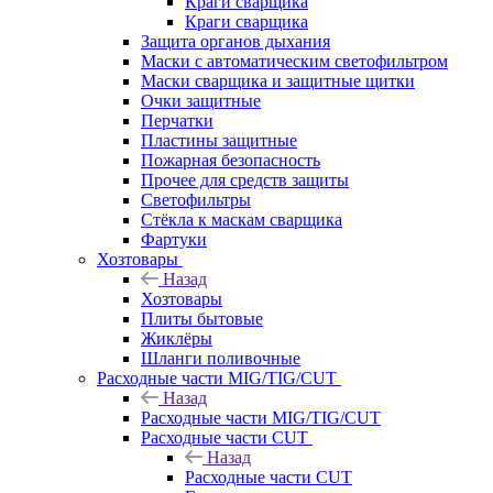
Краги сварщика
Краги сварщика
Защита органов дыхания
Маски с автоматическим светофильтром
Маски сварщика и защитные щитки
Очки защитные
Перчатки
Пластины защитные
Пожарная безопасность
Прочее для средств защиты
Светофильтры
Стёкла к маскам сварщика
Фартуки
Хозтовары
Назад
Хозтовары
Плиты бытовые
Жиклёры
Шланги поливочные
Расходные части MIG/TIG/CUT
Назад
Расходные части MIG/TIG/CUT
Расходные части CUT
Назад
Расходные части CUT