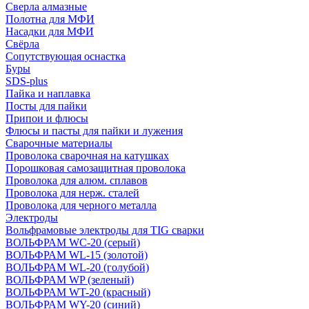
Сверла алмазные
Полотна для МФИ
Насадки для МФИ
Свёрла
Сопутствующая оснастка
Буры
SDS-plus
Пайка и наплавка
Посты для пайки
Припои и флюсы
Флюсы и пасты для пайки и лужения
Сварочные материалы
Проволока сварочная на катушках
Порошковая самозащитная проволока
Проволока для алюм. сплавов
Проволока для нерж. сталей
Проволока для черного металла
Электроды
Вольфрамовые электроды для TIG сварки
ВОЛЬФРАМ WC-20 (серый)
ВОЛЬФРАМ WL-15 (золотой)
ВОЛЬФРАМ WL-20 (голубой)
ВОЛЬФРАМ WP (зеленый)
ВОЛЬФРАМ WT-20 (красный)
ВОЛЬФРАМ WY-20 (синий)