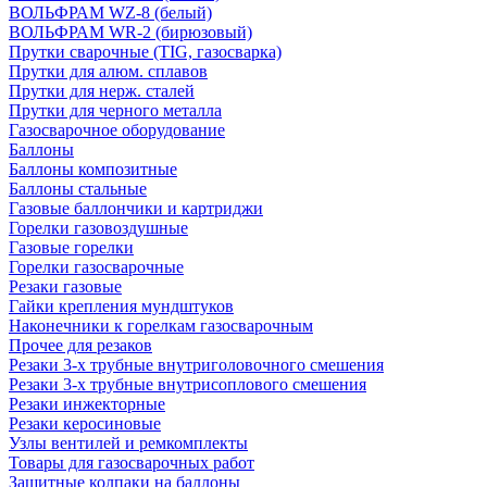
ВОЛЬФРАМ WZ-8 (белый)
ВОЛЬФРАМ WR-2 (бирюзовый)
Прутки сварочные (TIG, газосварка)
Прутки для алюм. сплавов
Прутки для нерж. сталей
Прутки для черного металла
Газосварочное оборудование
Баллоны
Баллоны композитные
Баллоны стальные
Газовые баллончики и картриджи
Горелки газовоздушные
Газовые горелки
Горелки газосварочные
Резаки газовые
Гайки крепления мундштуков
Наконечники к горелкам газосварочным
Прочее для резаков
Резаки 3-х трубные внутриголовочного смешения
Резаки 3-х трубные внутрисоплового смешения
Резаки инжекторные
Резаки керосиновые
Узлы вентилей и ремкомплекты
Товары для газосварочных работ
Защитные колпаки на баллоны