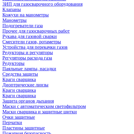
ЗИП для газосварочного оборудования
Клапаны
Кожухи на манометры
Манометры
Подогреватели газа
Прочее для газосварочных работ
Рукава для газовой сварки
Смесители газов, ротаметры
Устройства для перекачки газов
Редукторы и регуляторы
Регуляторы расхода газа
Редукторы
Паяльные лампы, насадки
Средства защиты
Краги сварщика
Диоптрические линзы
Краги сварщика
Краги сварщика
Защита органов дыхания
Маски с автоматическим светофильтром
Маски сварщика и защитные щитки
Очки защитные
Перчатки
Пластины защитные
Пожарная безопасность