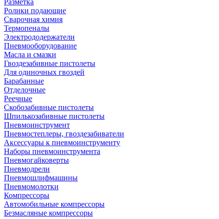
Разметка
Ролики подающие
Сварочная химия
Термопеналы
Электрододержатели
Пневмооборудование
Масла и смазки
Гвоздезабивные пистолеты
Для одиночных гвоздей
Барабанные
Отделочные
Реечные
Скобозабивные пистолеты
Шпилькозабивные пистолеты
Пневмоинструмент
Пневмостеплеры, гвоздезабиватели
Аксессуары к пневмоинструменту
Наборы пневмоинструмента
Пневмогайковерты
Пневмодрели
Пневмошлифмашины
Пневмомолотки
Компрессоры
Автомобильные компрессоры
Безмасляные компрессоры