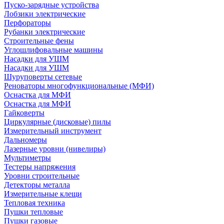
Пуско-зарядные устройства
Лобзики электрические
Перфораторы
Рубанки электрические
Строительные фены
Углошлифовальные машины
Насадки для УШМ
Насадки для УШМ
Шуруповерты сетевые
Реноваторы многофункциональные (МФИ)
Оснастка для МФИ
Оснастка для МФИ
Гайковерты
Циркулярные (дисковые) пилы
Измерительный инструмент
Дальномеры
Лазерные уровни (нивелиры)
Мультиметры
Тестеры напряжения
Уровни строительные
Детекторы металла
Измерительные клещи
Тепловая техника
Пушки тепловые
Пушки газовые