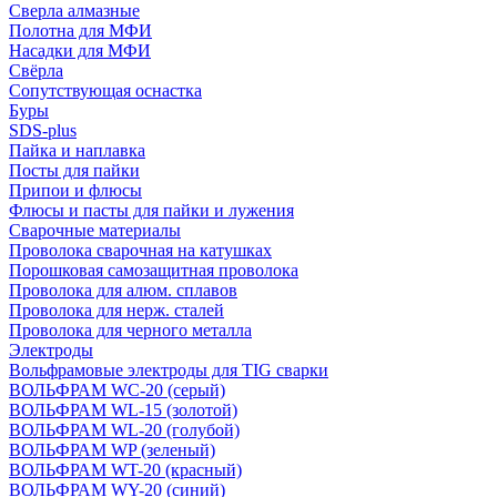
Сверла алмазные
Полотна для МФИ
Насадки для МФИ
Свёрла
Сопутствующая оснастка
Буры
SDS-plus
Пайка и наплавка
Посты для пайки
Припои и флюсы
Флюсы и пасты для пайки и лужения
Сварочные материалы
Проволока сварочная на катушках
Порошковая самозащитная проволока
Проволока для алюм. сплавов
Проволока для нерж. сталей
Проволока для черного металла
Электроды
Вольфрамовые электроды для TIG сварки
ВОЛЬФРАМ WC-20 (серый)
ВОЛЬФРАМ WL-15 (золотой)
ВОЛЬФРАМ WL-20 (голубой)
ВОЛЬФРАМ WP (зеленый)
ВОЛЬФРАМ WT-20 (красный)
ВОЛЬФРАМ WY-20 (синий)