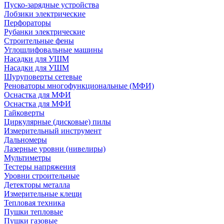
Пуско-зарядные устройства
Лобзики электрические
Перфораторы
Рубанки электрические
Строительные фены
Углошлифовальные машины
Насадки для УШМ
Насадки для УШМ
Шуруповерты сетевые
Реноваторы многофункциональные (МФИ)
Оснастка для МФИ
Оснастка для МФИ
Гайковерты
Циркулярные (дисковые) пилы
Измерительный инструмент
Дальномеры
Лазерные уровни (нивелиры)
Мультиметры
Тестеры напряжения
Уровни строительные
Детекторы металла
Измерительные клещи
Тепловая техника
Пушки тепловые
Пушки газовые