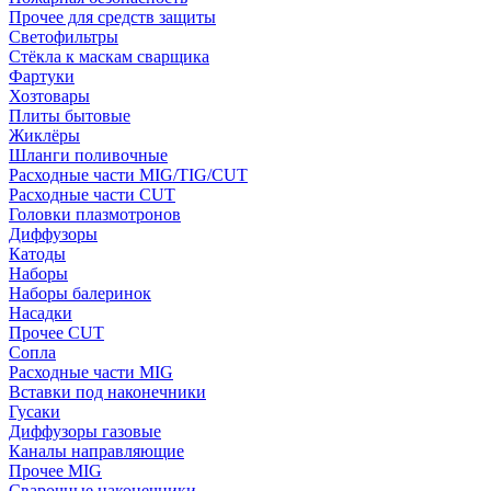
Прочее для средств защиты
Светофильтры
Стёкла к маскам сварщика
Фартуки
Хозтовары
Плиты бытовые
Жиклёры
Шланги поливочные
Расходные части MIG/TIG/CUT
Расходные части CUT
Головки плазмотронов
Диффузоры
Катоды
Наборы
Наборы балеринок
Насадки
Прочее CUT
Сопла
Расходные части MIG
Вставки под наконечники
Гусаки
Диффузоры газовые
Каналы направляющие
Прочее MIG
Сварочные наконечники