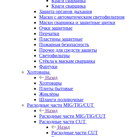
Краги сварщика
Краги сварщика
Защита органов дыхания
Маски с автоматическим светофильтром
Маски сварщика и защитные щитки
Очки защитные
Перчатки
Пластины защитные
Пожарная безопасность
Прочее для средств защиты
Светофильтры
Стёкла к маскам сварщика
Фартуки
Хозтовары
Назад
Хозтовары
Плиты бытовые
Жиклёры
Шланги поливочные
Расходные части MIG/TIG/CUT
Назад
Расходные части MIG/TIG/CUT
Расходные части CUT
Назад
Расходные части CUT