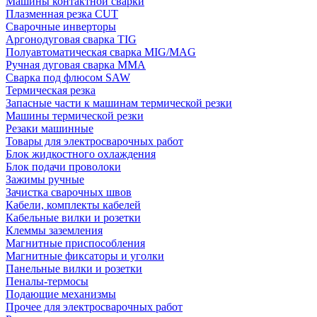
Машины контактной сварки
Плазменная резка CUT
Сварочные инверторы
Аргонодуговая сварка TIG
Полуавтоматическая сварка MIG/MAG
Ручная дуговая сварка MMA
Сварка под флюсом SAW
Термическая резка
Запасные части к машинам термической резки
Машины термической резки
Резаки машинные
Товары для электросварочных работ
Блок жидкостного охлаждения
Блок подачи проволоки
Зажимы ручные
Зачистка сварочных швов
Кабели, комплекты кабелей
Кабельные вилки и розетки
Клеммы заземления
Магнитные приспособления
Магнитные фиксаторы и уголки
Панельные вилки и розетки
Пеналы-термосы
Подающие механизмы
Прочее для электросварочных работ