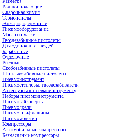
Разметка
Ролики подающие
Сварочная химия
Термопеналы
Электрододержатели
Пневмооборудование
Масла и смазки
Гвоздезабивные пистолеты
Для одиночных гвоздей
Барабанные
Отделочные
Реечные
Скобозабивные пистолеты
Шпилькозабивные пистолеты
Пневмоинструмент
Пневмостеплеры, гвоздезабиватели
Аксессуары к пневмоинструменту
Наборы пневмоинструмента
Пневмогайковерты
Пневмодрели
Пневмошлифмашины
Пневмомолотки
Компрессоры
Автомобильные компрессоры
Безмасляные компрессоры