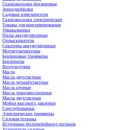
Газонокосилки бензиновые
Зернодробилки
Садовые измельчители
Газонокосилки электрические
Товары для консервирования
Умывальники
Пилы аккумуляторные
Опрыскиватели
Секаторы аккумуляторные
Мотокультиваторы
Бензиновые триммеры
Бензопилы
Воздуходувки
Масла
Масла двухтактные
Масла четырёхтактные
Масла цепные
Масла трансмиссионные
Масла двухтактные
Мойки высокого давления
Снегоуборщики
Электрические триммеры
Силовая техника
Источники бесперебойного питания
Удлинители силовые