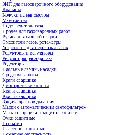
ЗИП для газосварочного оборудования
Клапаны
Кожухи на манометры
Манометры
Подогреватели газа
Прочее для газосварочных работ
Рукава для газовой сварки
Смесители газов, ротаметры
Устройства для перекачки газов
Редукторы и регуляторы
Регуляторы расхода газа
Редукторы
Паяльные лампы, насадки
Средства защиты
Краги сварщика
Диоптрические линзы
Краги сварщика
Краги сварщика
Защита органов дыхания
Маски с автоматическим светофильтром
Маски сварщика и защитные щитки
Очки защитные
Перчатки
Пластины защитные
Пожарная безопасность