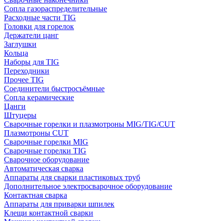
Сопла газораспределительные
Расходные части TIG
Головки для горелок
Держатели цанг
Заглушки
Кольца
Наборы для TIG
Переходники
Прочее TIG
Соединители быстросъёмные
Сопла керамические
Цанги
Штуцеры
Сварочные горелки и плазмотроны MIG/TIG/CUT
Плазмотроны CUT
Сварочные горелки MIG
Сварочные горелки TIG
Сварочное оборудование
Автоматическая сварка
Аппараты для сварки пластиковых труб
Дополнительное электросварочное оборудование
Контактная сварка
Аппараты для приварки шпилек
Клещи контактной сварки