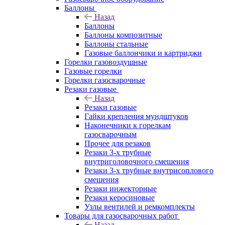
Баллоны
Назад
Баллоны
Баллоны композитные
Баллоны стальные
Газовые баллончики и картриджи
Горелки газовоздушные
Газовые горелки
Горелки газосварочные
Резаки газовые
Назад
Резаки газовые
Гайки крепления мундштуков
Наконечники к горелкам
газосварочным
Прочее для резаков
Резаки 3-х трубные
внутриголовочного смешения
Резаки 3-х трубные внутрисоплового
смешения
Резаки инжекторные
Резаки керосиновые
Узлы вентилей и ремкомплекты
Товары для газосварочных работ
Назад