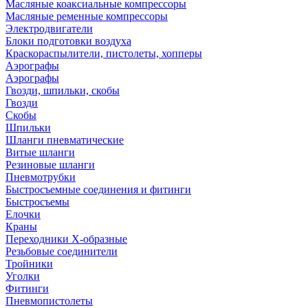
Масляные коаксиальные компрессоры
Масляные ременные компрессоры
Электродвигатели
Блоки подготовки воздуха
Краскораспылители, пистолеты, хопперы
Аэрографы
Аэрографы
Гвозди, шпильки, скобы
Гвозди
Скобы
Шпильки
Шланги пневматические
Витые шланги
Резиновые шланги
Пневмотрубки
Быстросъемные соединения и фитинги
Быстросъемы
Елочки
Краны
Переходники Х-образные
Резьбовые соединители
Тройники
Уголки
Фитинги
Пневмопистолеты