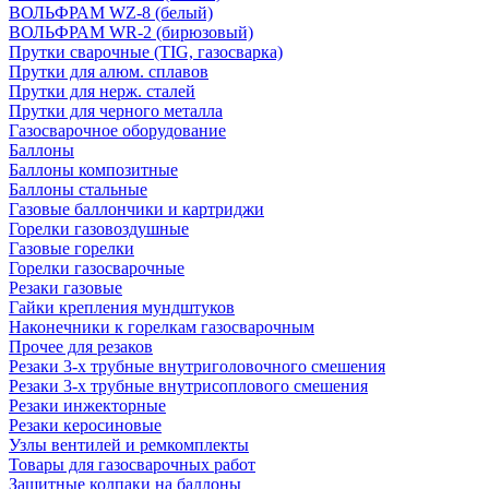
ВОЛЬФРАМ WZ-8 (белый)
ВОЛЬФРАМ WR-2 (бирюзовый)
Прутки сварочные (TIG, газосварка)
Прутки для алюм. сплавов
Прутки для нерж. сталей
Прутки для черного металла
Газосварочное оборудование
Баллоны
Баллоны композитные
Баллоны стальные
Газовые баллончики и картриджи
Горелки газовоздушные
Газовые горелки
Горелки газосварочные
Резаки газовые
Гайки крепления мундштуков
Наконечники к горелкам газосварочным
Прочее для резаков
Резаки 3-х трубные внутриголовочного смешения
Резаки 3-х трубные внутрисоплового смешения
Резаки инжекторные
Резаки керосиновые
Узлы вентилей и ремкомплекты
Товары для газосварочных работ
Защитные колпаки на баллоны