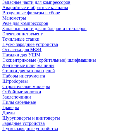
Запасные части для компрессоров
Аварийные и обратные клапаны
Воздушные фильтры в сборе
Манометры
Реле для компрессоров
Запасные части для нейлеров и степлеров
Электроинструмент
Точильные станки
Пуско-зарядные устройства
Оснастка для МФИ
Насадки для УШМ
Эксцентриковые (орбитальные) шлифмашины
Ленточные шлифмашины
Станки для заточки цепей
Наборы инструмента
Штроборезы
Строительные миксеры
Отбойные молотки
Заклепочники
Пилы сабельные
Граверы
Дрели
Шуруповерты и винтоверты
Зарядные устройства
Пуско-зарядные устройства